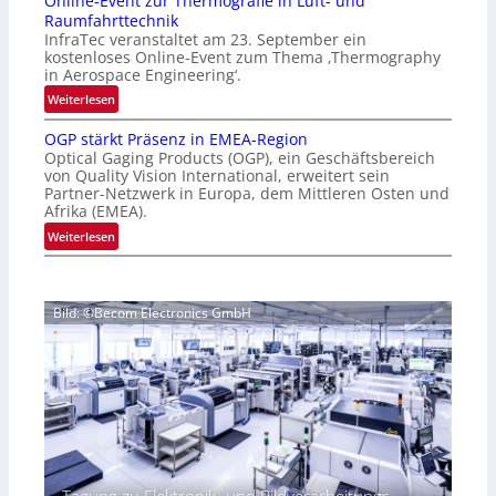
Online-Event zur Thermografie in Luft- und
t
e
Raumfahrttechnik
e
‚
InfraTec veranstaltet am 23. September ein
r
H
kostenloses Online-Event zum Thema ‚Thermography
n
y
in Aerospace Engineering‘.
a
p
:
Weiterlesen
t
e
O
i
r
OGP stärkt Präsenz in EMEA-Region
n
o
Optical Gaging Products (OGP), ein Geschäftsbereich
s
l
n
von Quality Vision International, erweitert sein
p
i
Partner-Netzwerk in Europa, dem Mittleren Osten und
a
e
n
Afrika (EMEA).
l
c
e
:
Weiterlesen
V
t
-
O
i
r
E
G
s
a
v
P
i
l
e
Bild: ©Becom Electronics GmbH
s
o
N
n
t
n
e
t
ä
N
w
z
r
i
s
u
k
g
‘
r
t
h
T
P
t
h
r
2
e
ä
0