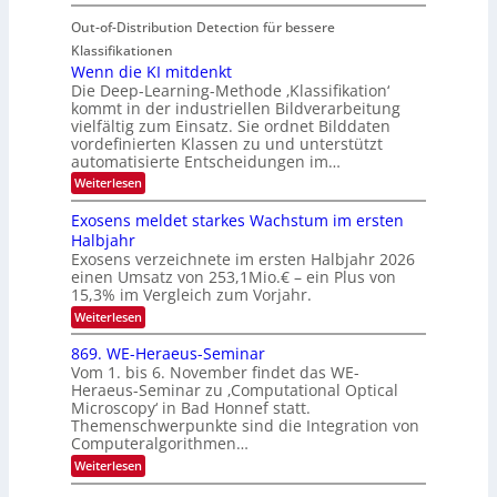
S
M
I
i
e
n
Out-of-Distribution Detection für bessere
a
O
c
n
n
h
Klassifikationen
N
a
e
t
Wenn die KI mitdenkt
T
r
u
Die Deep-Learning-Methode ‚Klassifikation‘
i
e
l
f
kommt in der industriellen Bildverarbeitung
a
S
c
vielfältig zum Einsatz. Sie ordnet Bilddaten
d
n
p
h
vordefinierten Klassen zu und unterstützt
d
e
e
e
T
automatisierte Entscheidungen im…
r
n
c
a
:
Weiterlesen
V
t
W
l
I
e
r
Exosens meldet starkes Wachstum im ersten
k
n
S
a
Halbjahr
s
n
I
Exosens verzeichnete im ersten Halbjahr 2026
d
O
einen Umsatz von 253,1Mio.€ – ein Plus von
i
e
15,3% im Vergleich zum Vorjahr.
N
K
2
:
Weiterlesen
I
E
0
m
x
869. WE-Heraeus-Seminar
i
2
o
t
Vom 1. bis 6. November findet das WE-
s
6
d
Heraeus-Seminar zu ‚Computational Optical
e
e
Microscopy‘ in Bad Honnef statt.
n
n
Themenschwerpunkte sind die Integration von
s
k
m
Computeralgorithmen…
t
e
:
Weiterlesen
l
8
d
6