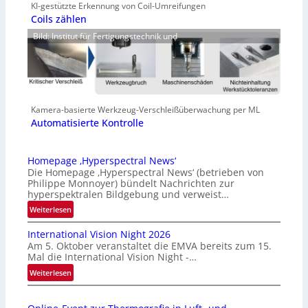
KI-gestützte Erkennung von Coil-Umreifungen
Coils zählen
Bild: Institut für Fertigungstechnik und
Kamera-basierte Werkzeug-Verschleißüberwachung per ML
Automatisierte Kontrolle
Homepage ‚Hyperspectral News‘
Die Homepage ‚Hyperspectral News‘ (betrieben von
Philippe Monnoyer) bündelt Nachrichten zur
hyperspektralen Bildgebung und verweist…
:
Weiterlesen
H
International Vision Night 2026
o
Am 5. Oktober veranstaltet die EMVA bereits zum 15.
m
Mal die International Vision Night -…
e
:
Weiterlesen
p
I
a
n
g