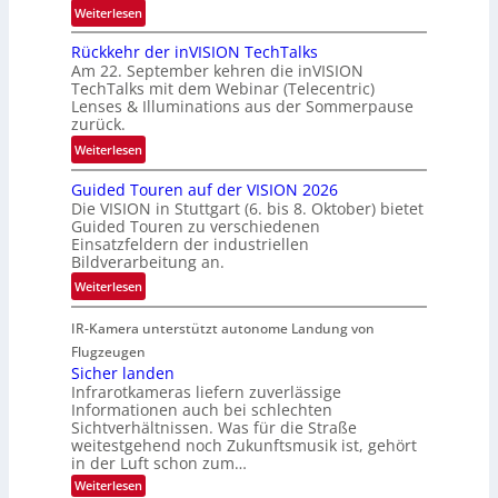
a
:
Weiterlesen
c
h
U
h
Rückkehr der inVISION TechTalks
r
n
a
Am 22. September kehren die inVISION
t
b
f
TechTalks mit dem Webinar (Telecentric)
t
e
t
Lenses & Illuminations aus der Sommerpause
e
g
zurück.
z
c
r
w
:
Weiterlesen
h
e
i
R
n
n
s
Guided Touren auf der VISION 2026
ü
i
z
Die VISION in Stuttgart (6. bis 8. Oktober) bietet
c
c
k
t
Guided Touren zu verschiedenen
h
k
Einsatzfeldern der industriellen
e
e
k
Bildverarbeitung an.
M
n
e
:
ö
Weiterlesen
4
h
G
g
K
r
IR-Kamera unterstützt autonome Landung von
u
l
-
d
i
i
Flugzeugen
M
e
d
c
Sicher landen
e
r
Infrarotkameras liefern zuverlässige
e
h
m
i
Informationen auch bei schlechten
d
k
s
n
Sichtverhältnissen. Was für die Straße
T
e
u
weitestgehend noch Zukunftsmusik ist, gehört
V
o
i
in der Luft schon zum…
n
I
u
t
d
:
Weiterlesen
S
r
e