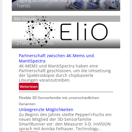
Tagung zu Elektronik- und Bildverarbeitungs-
r
s
2
Trends
m
e
6
o
n
g
Bild: Elio Labs.
z
r
i
a
n
f
E
i
21Mio.US$ für Elio
M
e
E
i
A
Partnerschaft zwischen 4K-Mems und
n
-
MantiSpectra
L
R
4K-MEMS und MantiSpectra haben eine
u
Partnerschaft geschlossen, um die Umsetzung
e
f
der Spektroskopie durch chipbasierte
g
t
Lösungen voranzutreiben.
i
-
:
Weiterlesen
o
u
P
n
n
Flexible 3D-Sensorfamilie mit unterschiedlichen
a
d
r
Varianten
R
t
Unbegrenzte Möglichkeiten
a
Zu Beginn des Jahres stellte Pepperl+Fuchs ein
n
u
neues Mitglied der 3D-Sensorfamilie
e
SmartRunner vor: den Measurer 3-D. inVISION
m
r
sprach mit Annika Felhauer, Technology…
f
s