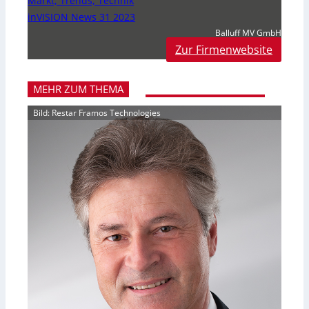
Markt, Trends, Technik
inVISION News 31 2023
Balluff MV GmbH
Zur Firmenwebsite
MEHR ZUM THEMA
Bild: Restar Framos Technologies