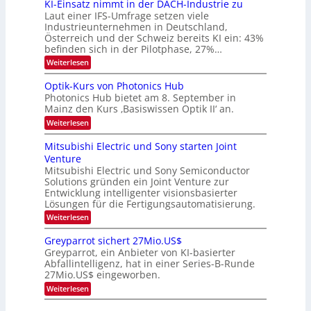
KI-Einsatz nimmt in der DACH-Industrie zu
e
9
t
Laut einer IFS-Umfrage setzen viele
.
s
Industrieunternehmen in Deutschland,
W
t
Österreich und der Schweiz bereits KI ein: 43%
E
a
befinden sich in der Pilotphase, 27%…
-
r
H
k
:
Weiterlesen
e
e
K
r
s
I
Optik-Kurs von Photonics Hub
a
W
-
e
Photonics Hub bietet am 8. September in
a
E
u
Mainz den Kurs ‚Basiswissen Optik II‘ an.
c
i
s
h
n
:
Weiterlesen
-
s
s
O
S
t
a
p
Mitsubishi Electric und Sony starten Joint
e
u
t
t
m
Venture
m
z
i
i
i
n
Mitsubishi Electric und Sony Semiconductor
k
n
m
i
Solutions gründen ein Joint Venture zur
-
a
e
m
K
Entwicklung intelligenter visionsbasierter
r
r
m
u
Lösungen für die Fertigungsautomatisierung.
s
t
r
:
t
Weiterlesen
i
s
M
e
n
v
i
n
d
o
Greyparrot sichert 27Mio.US$
t
H
e
n
Greyparrot, ein Anbieter von KI-basierter
s
a
r
P
Abfallintelligenz, hat in einer Series-B-Runde
u
l
D
h
27Mio.US$ eingeworben.
b
b
A
o
i
j
C
t
:
Weiterlesen
s
a
H
o
G
h
h
-
n
r