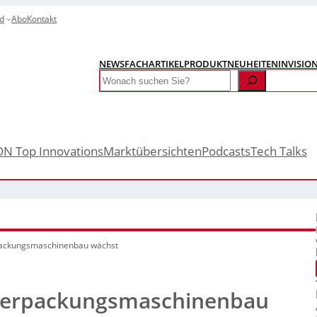
d
Abo
Kontakt
NEWS
FACHARTIKEL
PRODUKTNEUHEITEN
INVISIO
Search
ON Top Innovations
Marktübersichten
Podcasts
Tech Talks
packungsmaschinenbau wächst
Verpackungsmaschinenbau