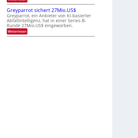
d
l
o
M
e
b
n
i
Greyparrot sichert 27Mio.US$
r
j
P
t
D
a
Greyparrot, ein Anbieter von KI-basierter
h
s
A
h
o
Abfallintelligenz, hat in einer Series-B-
u
C
r
t
Runde 27Mio.US$ eingeworben.
b
H
o
i
:
-
Weiterlesen
n
s
G
I
i
h
r
n
c
i
e
d
s
E
y
u
H
l
p
s
u
e
a
t
b
c
r
r
t
r
i
r
o
e
i
t
z
c
s
u
u
i
n
c
d
h
S
e
o
r
n
t
y
2
s
7
t
M
a
i
r
o
t
.
e
U
n