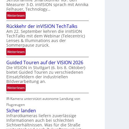
r
a
Measurer 3-D. inVISION sprach mit Annika
s
u
Felhauer, Technology…
c
m
:
Weiterlesen
h
f
U
a
a
Rückkehr der inVISION TechTalks
n
f
h
Am 22. September kehren die inVISION
b
t
r
TechTalks mit dem Webinar (Telecentric)
e
z
Lenses & Illuminations aus der
t
g
w
Sommerpause zurück.
t
r
i
e
:
Weiterlesen
e
s
c
R
n
c
Guided Touren auf der VISION 2026
h
ü
z
h
Die VISION in Stuttgart (6. bis 8. Oktober)
n
c
t
bietet Guided Touren zu verschiedenen
e
i
k
e
Einsatzfeldern der industriellen
n
k
k
Bildverarbeitung an.
M
4
e
ö
:
Weiterlesen
K
h
g
G
-
r
l
IR-Kamera unterstützt autonome Landung von
u
M
d
i
i
Flugzeugen
e
e
c
d
Sicher landen
m
r
h
e
Infrarotkameras liefern zuverlässige
s
i
k
Informationen auch bei schlechten
d
u
n
Sichtverhältnissen. Was für die Straße
e
T
n
V