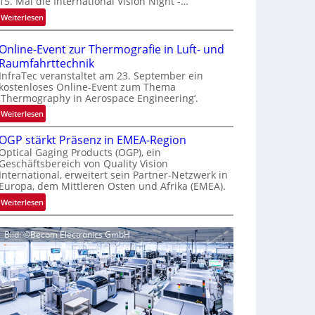
15. Mal die International Vision Night -…
e
:
Weiterlesen
p
I
a
n
g
Online-Event zur Thermografie in Luft- und
t
e
Raumfahrttechnik
e
‚
InfraTec veranstaltet am 23. September ein
r
H
kostenloses Online-Event zum Thema
‚Thermography in Aerospace Engineering‘.
n
y
a
p
:
Weiterlesen
t
e
O
i
OGP stärkt Präsenz in EMEA-Region
r
n
o
Optical Gaging Products (OGP), ein
s
l
Geschäftsbereich von Quality Vision
n
p
i
International, erweitert sein Partner-Netzwerk in
a
e
n
Europa, dem Mittleren Osten und Afrika (EMEA).
l
c
e
:
Weiterlesen
V
t
-
O
i
r
E
G
s
a
v
Bild: ©Becom Electronics GmbH
P
i
l
e
s
o
N
n
t
n
e
t
ä
N
w
z
r
i
s
u
k
g
‘
r