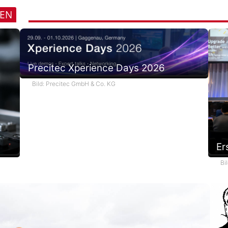
r
u
REN
c
k
m
a
r
Precitec Xperience Days 2026
k
Bild: Precitec GmbH & Co. KG
e
n
e
r
k
e
Er
n
n
Bi
u
n
g