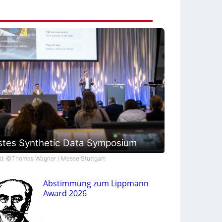
S
J
$
o
i
n
t
V
e
n
t
u
r
e
stes Synthetic Data Symposium
ld: ©Thomas Wagner / Messe Stuttgart
Abstimmung zum Lippmann
Award 2026