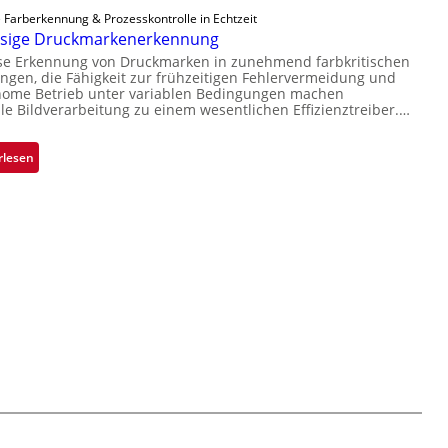
n
a
e
k
 Farberkennung & Prozesskontrolle in Echtzeit
t
r
r
ssige Druckmarkenerkennung
V
Ü
L
i
i
ise Erkennung von Druckmarken in zunehmend farbkritischen
b
a
e
gen, die Fähigkeit zur frühzeitigen Fehlervermeidung und
s
e
b
nome Betrieb unter variablen Bedingungen machen
s
i
r
lle Bildverarbeitung zu einem wesentlichen Effizienztreiber.…
s
-
o
n
b
B
n
a
a
:
rlesen
-
h
u
Z
R
m
t
u
u
e
F
v
n
v
e
e
d
o
r
r
e
n
t
l
H
i
ä
a
g
s
i
u
s
l
n
i
o
g
g
a
e
u
D
s