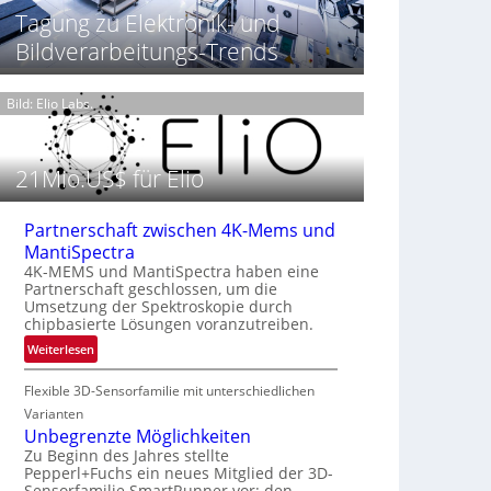
t
h
Tagung zu Elektronik- und
T
P
t
h
Bildverarbeitungs-Trends
r
2
e
ä
0
r
s
2
m
Bild: Elio Labs.
e
6
o
n
g
z
r
21Mio.US$ für Elio
i
a
n
f
E
i
Partnerschaft zwischen 4K-Mems und
M
e
MantiSpectra
E
i
4K-MEMS und MantiSpectra haben eine
A
Partnerschaft geschlossen, um die
n
-
Umsetzung der Spektroskopie durch
L
chipbasierte Lösungen voranzutreiben.
R
u
e
:
Weiterlesen
f
g
P
t
i
Flexible 3D-Sensorfamilie mit unterschiedlichen
a
-
o
r
Varianten
u
n
t
Unbegrenzte Möglichkeiten
n
n
Zu Beginn des Jahres stellte
d
Pepperl+Fuchs ein neues Mitglied der 3D-
e
R
Sensorfamilie SmartRunner vor: den