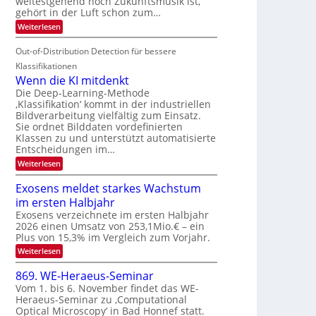
weitestgehend noch Zukunftsmusik ist,
i
o
d
I
gehört in der Luft schon zum…
t
u
M
S
:
Weiterlesen
e
r
a
S
I
n
i
e
n
Out-of-Distribution Detection für bessere
O
c
n
t
N
h
Klassifikationen
a
i
e
T
Wenn die KI mitdenkt
r
u
S
e
Die Deep-Learning-Methode
l
f
p
‚Klassifikation‘ kommt in der industriellen
a
c
d
Bildverarbeitung vielfältig zum Einsatz.
n
e
h
d
Sie ordnet Bilddaten vordefinierten
e
c
T
e
Klassen zu und unterstützt automatisierte
r
t
n
a
Entscheidungen im…
V
r
l
:
Weiterlesen
I
a
k
W
S
e
s
Exosens meldet starkes Wachstum
n
I
im ersten Halbjahr
n
O
d
Exosens verzeichnete im ersten Halbjahr
N
i
2026 einen Umsatz von 253,1Mio.€ – ein
e
2
Plus von 15,3% im Vergleich zum Vorjahr.
K
0
:
Weiterlesen
I
2
E
m
x
i
869. WE-Heraeus-Seminar
6
o
t
Vom 1. bis 6. November findet das WE-
s
d
Heraeus-Seminar zu ‚Computational
e
e
Optical Microscopy‘ in Bad Honnef statt.
n
n