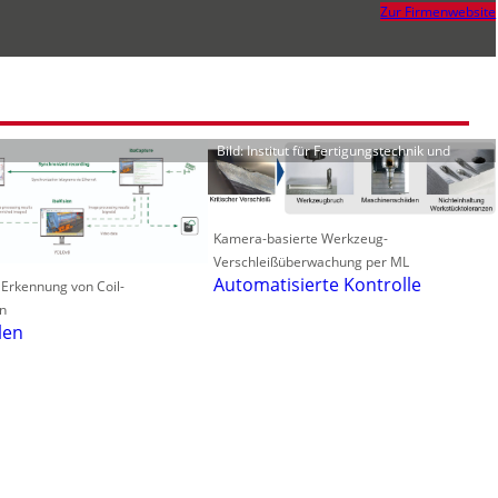
Zur Firmenwebsite
Bild: Institut für Fertigungstechnik und
Kamera-basierte Werkzeug-
Verschleißüberwachung per ML
Automatisierte Kontrolle
 Erkennung von Coil-
n
len