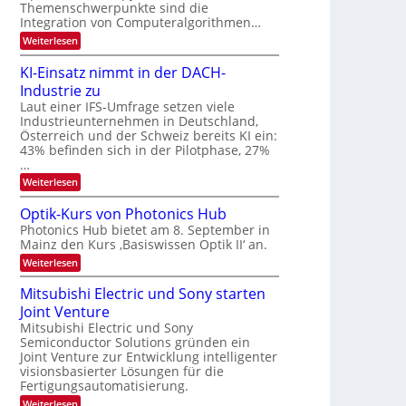
s
k
Themenschwerpunkte sind die
m
t
Integration von Computeralgorithmen…
e
:
Weiterlesen
l
8
d
6
e
KI-Einsatz nimmt in der DACH-
9
t
Industrie zu
.
s
W
Laut einer IFS-Umfrage setzen viele
t
E
a
Industrieunternehmen in Deutschland,
-
r
Österreich und der Schweiz bereits KI ein:
H
k
43% befinden sich in der Pilotphase, 27%
e
e
…
r
s
a
:
Weiterlesen
W
e
K
a
u
I
c
Optik-Kurs von Photonics Hub
s
-
h
Photonics Hub bietet am 8. September in
-
E
s
S
Mainz den Kurs ‚Basiswissen Optik II‘ an.
i
t
e
n
u
:
Weiterlesen
m
s
m
O
i
a
i
p
Mitsubishi Electric und Sony starten
n
t
m
t
a
z
Joint Venture
e
i
r
n
r
k
Mitsubishi Electric und Sony
i
s
-
Semiconductor Solutions gründen ein
m
t
K
Joint Venture zur Entwicklung intelligenter
m
e
u
visionsbasierter Lösungen für die
t
n
r
i
Fertigungsautomatisierung.
H
s
n
a
v
:
Weiterlesen