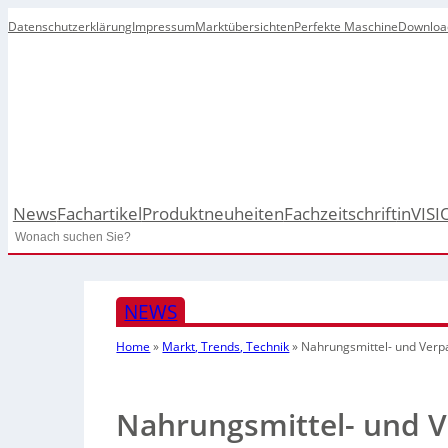
Datenschutzerklärung
Impressum
Marktübersichten
Perfekte Maschine
Downloa
News
Fachartikel
Produktneuheiten
Fachzeitschrift
inVISI
Search
NEWS
Home
»
Markt, Trends, Technik
»
Nahrungsmittel- und Ver
Nahrungsmittel- und 