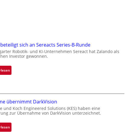
beteiligt sich an Sereacts Series-B-Runde
garter Robotik- und KI-Unternehmen Sereact hat Zalando als
chen Investor gewonnen.
:
rlesen
Z
a
l
a
one übernimmt DarkVision
n
d
e und Koch Engineered Solutions (KES) haben eine
rung zur Übernahme von DarkVision unterzeichnet.
o
b
e
:
rlesen
t