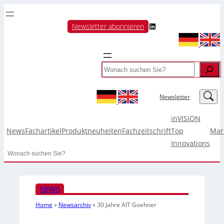
LinkedIn
Newsletter abonnieren
Search
LinkedIn
Newsletter
inVISION
News
Fachartikel
Produktneuheiten
Fachzeitschrift
Top
Mar
Innovations
Search
NEWS
Home
»
Newsarchiv
»
30 Jahre AIT Goehner