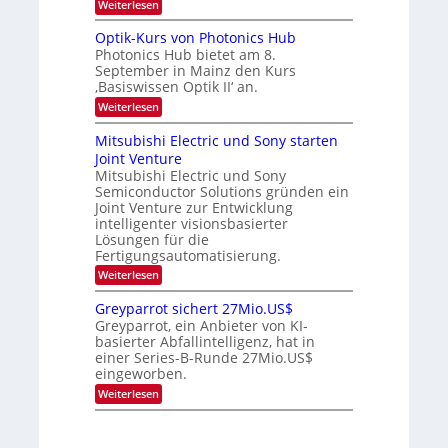
:
Weiterlesen
a
c
K
e
h
I
u
s
Optik-Kurs von Photonics Hub
-
s
t
Photonics Hub bietet am 8.
E
-
u
September in Mainz den Kurs
i
S
m
‚Basiswissen Optik II‘ an.
n
e
i
s
m
m
:
Weiterlesen
a
i
e
O
t
n
r
p
Mitsubishi Electric und Sony starten
z
a
s
t
Joint Venture
n
r
t
i
i
Mitsubishi Electric und Sony
e
k
m
n
Semiconductor Solutions gründen ein
-
m
H
K
Joint Venture zur Entwicklung
t
a
u
intelligenter visionsbasierter
i
l
r
Lösungen für die
n
b
s
Fertigungsautomatisierung.
d
j
v
e
a
o
:
Weiterlesen
r
h
n
M
D
r
P
i
Greyparrot sichert 27Mio.US$
A
h
t
Greyparrot, ein Anbieter von KI-
C
o
s
H
basierter Abfallintelligenz, hat in
t
u
-
einer Series-B-Runde 27Mio.US$
o
b
I
n
eingeworben.
i
n
i
s
:
Weiterlesen
d
c
h
G
u
s
i
r
s
H
E
e
t
u
l