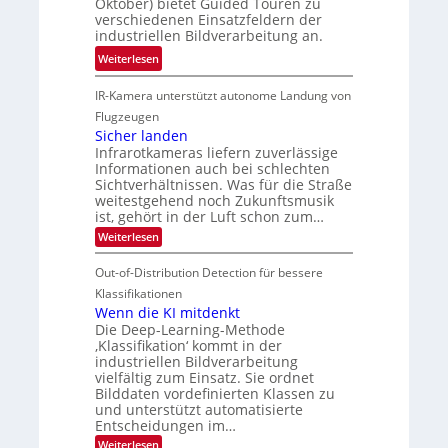
t
Oktober) bietet Guided Touren zu
k
e
k
verschiedenen Einsatzfeldern der
e
n
k
industriellen Bildverarbeitung an.
M
4
e
:
ö
Weiterlesen
K
h
G
g
-
r
IR-Kamera unterstützt autonome Landung von
u
l
M
d
i
i
Flugzeugen
e
e
d
c
Sicher landen
m
r
Infrarotkameras liefern zuverlässige
e
h
s
i
Informationen auch bei schlechten
d
k
u
n
Sichtverhältnissen. Was für die Straße
T
e
weitestgehend noch Zukunftsmusik
n
V
o
i
ist, gehört in der Luft schon zum…
d
I
u
t
:
Weiterlesen
M
S
r
e
S
a
I
i
e
n
Out-of-Distribution Detection für bessere
n
O
c
n
h
Klassifikationen
t
N
a
e
Wenn die KI mitdenkt
i
T
r
u
Die Deep-Learning-Methode
S
e
l
f
‚Klassifikation‘ kommt in der
a
p
c
industriellen Bildverarbeitung
d
n
e
h
vielfältig zum Einsatz. Sie ordnet
d
e
c
e
T
Bilddaten vordefinierten Klassen zu
r
n
und unterstützt automatisierte
t
a
V
Entscheidungen im…
r
l
I
:
Weiterlesen
a
k