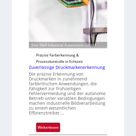
i
F
l
e
o
r
t
i
g
u
Bild: B&R Industrial Automation GmbH
n
g
Präzise Farberkennung &
a
Prozesskontrolle in Echtzeit
u
Zuverlässige Druckmarkenerkennung
s
Die präzise Erkennung von
Druckmarken in zunehmend
farbkritischen Anwendungen, die
Fähigkeit zur frühzeitigen
Fehlervermeidung und der autonome
Betrieb unter variablen Bedingungen
machen industrielle Bildverarbeitung
zu einem wesentlichen
Effizienztreiber.…
:
Weiterlesen
Z