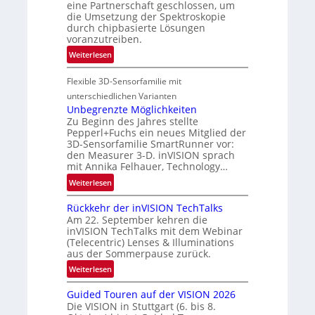
A
eine Partnerschaft geschlossen, um
L
die Umsetzung der Spektroskopie
-
u
durch chipbasierte Lösungen
R
f
voranzutreiben.
e
t
:
Weiterlesen
g
-
P
i
u
Flexible 3D-Sensorfamilie mit
a
o
n
r
n
unterschiedlichen Varianten
d
t
Unbegrenzte Möglichkeiten
R
Zu Beginn des Jahres stellte
n
a
Pepperl+Fuchs ein neues Mitglied der
e
3D-Sensorfamilie SmartRunner vor:
u
r
den Measurer 3-D. inVISION sprach
m
s
mit Annika Felhauer, Technology…
f
c
:
Weiterlesen
a
h
U
h
a
Rückkehr der inVISION TechTalks
n
r
f
Am 22. September kehren die
b
t
t
inVISION TechTalks mit dem Webinar
e
t
(Telecentric) Lenses & Illuminations
z
g
e
aus der Sommerpause zurück.
w
r
c
i
:
Weiterlesen
e
h
s
R
n
n
Guided Touren auf der VISION 2026
c
ü
z
i
Die VISION in Stuttgart (6. bis 8.
h
c