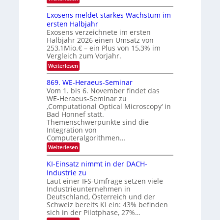
S
W
s
e
I
Exosens meldet starkes Wachstum im
n
O
ersten Halbjahr
n
Exosens verzeichnete im ersten
N
d
Halbjahr 2026 einen Umsatz von
i
2
e
253,1Mio.€ – ein Plus von 15,3% im
0
K
Vergleich zum Vorjahr.
I
2
:
Weiterlesen
m
6
E
i
x
t
869. WE-Heraeus-Seminar
o
d
Vom 1. bis 6. November findet das
s
e
WE-Heraeus-Seminar zu
e
n
‚Computational Optical Microscopy‘ in
n
k
Bad Honnef statt.
s
t
m
Themenschwerpunkte sind die
e
Integration von
l
Computeralgorithmen…
d
:
Weiterlesen
e
8
t
6
s
KI-Einsatz nimmt in der DACH-
9
t
Industrie zu
.
a
Laut einer IFS-Umfrage setzen viele
W
r
Industrieunternehmen in
E
k
-
e
Deutschland, Österreich und der
H
s
Schweiz bereits KI ein: 43% befinden
e
W
sich in der Pilotphase, 27%…
r
a