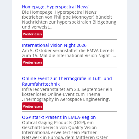
u
Homepage ‚Hyperspectral News‘
v
Die Homepage ‚Hyperspectral News‘
(betrieben von Philippe Monnoyer) bündelt
e
Nachrichten zur hyperspektralen Bildgebung
r
und verweist…
l
:
Weiterlesen
ä
H
s
International Vision Night 2026
o
s
Am 5. Oktober veranstaltet die EMVA bereits
m
zum 15. Mal die International Vision Night -…
i
e
:
Weiterlesen
g
p
I
e
a
n
g
D
Online-Event zur Thermografie in Luft- und
t
e
r
Raumfahrttechnik
e
‚
u
InfraTec veranstaltet am 23. September ein
r
H
kostenloses Online-Event zum Thema
c
n
y
‚Thermography in Aerospace Engineering‘.
k
a
p
:
Weiterlesen
m
t
e
O
a
i
r
OGP stärkt Präsenz in EMEA-Region
n
o
r
Optical Gaging Products (OGP), ein
s
l
n
Geschäftsbereich von Quality Vision
k
p
i
International, erweitert sein Partner-
a
e
e
n
Netzwerk in Europa, dem Mittleren Osten
l