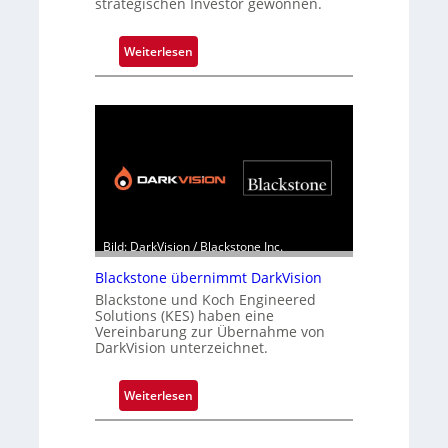
strategischen Investor gewonnen.
:
Weiterlesen
Z
a
l
a
n
d
o
b
e
Bild: DarkVision / Blackstone Inc.
t
Blackstone übernimmt DarkVision
e
Blackstone und Koch Engineered
i
Solutions (KES) haben eine
l
Vereinbarung zur Übernahme von
i
DarkVision unterzeichnet.
g
t
:
Weiterlesen
s
B
i
l