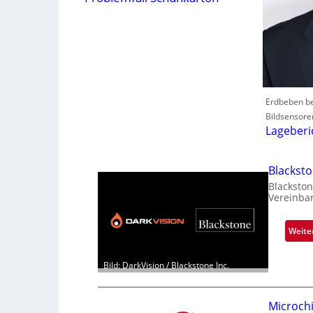
Erdbeben be
Bildsensore
Lageberi
Blackst
Blackston
Vereinba
Weite
Bild: DarkVision / Blackstone Inc.
Microch