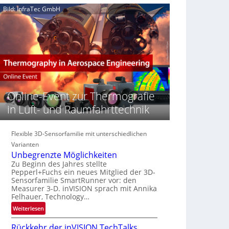
e
n
n
Bild: InfraTec GmbH
‚
S
z
H
e
i
y
r
n
p
e
E
e
a
M
r
c
E
s
t
A
p
s
-
e
Online-Event zur Thermografie
S
R
c
e
e
in Luft- und Raumfahrttechnik
t
r
g
r
i
i
a
e
Flexible 3D-Sensorfamilie mit unterschiedlichen
o
l
s
n
Varianten
N
-
Unbegrenzte Möglichkeiten
e
B
Zu Beginn des Jahres stellte
w
Pepperl+Fuchs ein neues Mitglied der 3D-
-
s
Sensorfamilie SmartRunner vor: den
R
Measurer 3-D. inVISION sprach mit Annika
‘
u
Felhauer, Technology…
n
:
Weiterlesen
d
U
e
Rückkehr der inVISION TechTalks
n