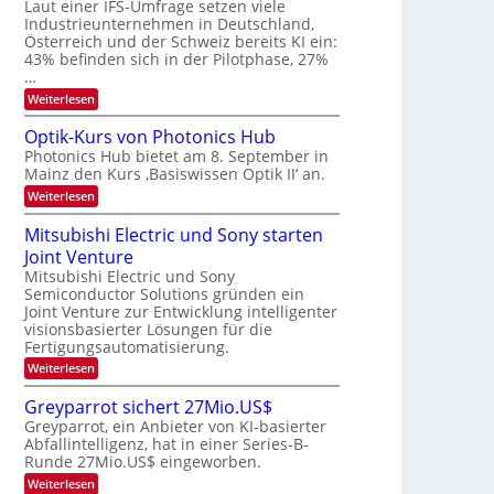
W
Laut einer IFS-Umfrage setzen viele
t
e
E
a
Industrieunternehmen in Deutschland,
r
-
r
Österreich und der Schweiz bereits KI ein:
H
a
k
43% befinden sich in der Pilotphase, 27%
e
e
r
…
r
s
b
a
:
Weiterlesen
W
e
e
K
a
u
I
c
i
Optik-Kurs von Photonics Hub
s
-
h
t
Photonics Hub bietet am 8. September in
-
E
s
S
Mainz den Kurs ‚Basiswissen Optik II‘ an.
i
u
t
e
n
u
:
Weiterlesen
n
m
s
m
O
g
i
a
i
p
Mitsubishi Electric und Sony starten
n
t
m
s
t
a
z
Joint Venture
e
i
-
r
n
r
k
Mitsubishi Electric und Sony
T
i
s
-
Semiconductor Solutions gründen ein
m
t
r
K
Joint Venture zur Entwicklung intelligenter
m
e
u
e
visionsbasierter Lösungen für die
t
n
r
n
i
Fertigungsautomatisierung.
H
s
n
a
d
v
:
Weiterlesen
d
l
o
M
s
e
b
n
i
Greyparrot sichert 27Mio.US$
r
j
P
t
D
a
Greyparrot, ein Anbieter von KI-basierter
h
s
A
h
o
Abfallintelligenz, hat in einer Series-B-
u
C
r
t
Runde 27Mio.US$ eingeworben.
b
H
o
i
:
-
Weiterlesen
n
s