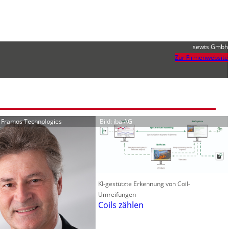
sewts Gmbh
Zur Firmenwebsite
r Framos Technologies
Bild: iba AG
KI-gestützte Erkennung von Coil-
Umreifungen
Coils zählen