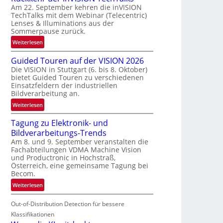
Am 22. September kehren die inVISION
b
TechTalks mit dem Webinar (Telecentric)
e
Lenses & Illuminations aus der
g
Sommerpause zurück.
r
:
Weiterlesen
e
R
n
Guided Touren auf der VISION 2026
ü
z
Die VISION in Stuttgart (6. bis 8. Oktober)
c
t
bietet Guided Touren zu verschiedenen
k
e
Einsatzfeldern der industriellen
k
Bildverarbeitung an.
M
e
ö
:
Weiterlesen
h
g
G
r
l
Tagung zu Elektronik- und
u
d
i
Bildverarbeitungs-Trends
i
e
c
Am 8. und 9. September veranstalten die
d
r
Fachabteilungen VDMA Machine Vision
h
e
i
und Productronic in Hochstraß,
k
d
n
Österreich, eine gemeinsame Tagung bei
e
T
Becom.
V
i
o
I
:
Weiterlesen
t
u
S
T
e
r
I
Out-of-Distribution Detection für bessere
a
n
e
O
g
Klassifikationen
n
N
u