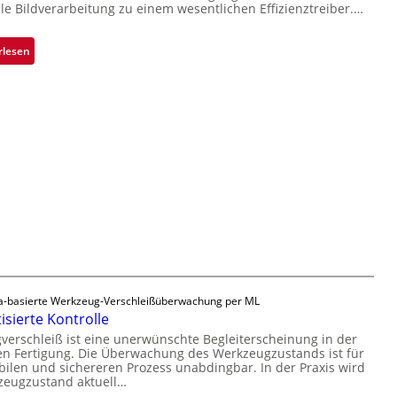
i
r
lle Bildverarbeitung zu einem wesentlichen Effizienztreiber.…
s
o
n
b
n
a
a
:
rlesen
h
u
Z
m
t
u
e
F
v
v
e
e
o
r
r
n
t
l
H
i
ä
a
g
s
i
u
s
l
n
i
o
g
g
a
e
u
D
-basierte Werkzeug-Verschleißüberwachung per ML
s
r
sierte Kontrolle
u
erschleiß ist eine unerwünschte Begleiterscheinung in der
c
n Fertigung. Die Überwachung des Werkzeugzustands ist für
k
bilen und sichereren Prozess unabdingbar. In der Praxis wird
zeugzustand aktuell…
m