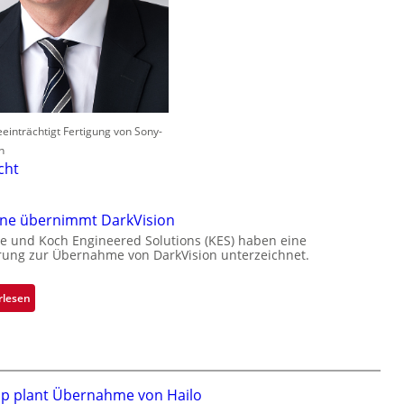
einträchtigt Fertigung von Sony-
n
cht
one übernimmt DarkVision
e und Koch Engineered Solutions (KES) haben eine
rung zur Übernahme von DarkVision unterzeichnet.
:
rlesen
B
l
a
c
k
ip plant Übernahme von Hailo