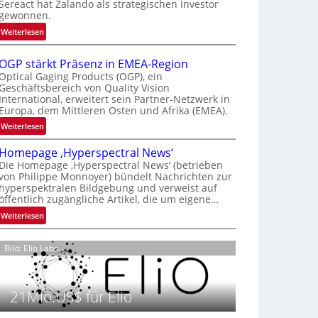
Sereact hat Zalando als strategischen Investor
r
gewonnen.
n
:
Weiterlesen
a
Z
t
a
i
OGP stärkt Präsenz in EMEA-Region
l
o
Optical Gaging Products (OGP), ein
a
Geschäftsbereich von Quality Vision
n
International, erweitert sein Partner-Netzwerk in
n
a
Europa, dem Mittleren Osten und Afrika (EMEA).
d
l
o
:
Weiterlesen
V
b
O
i
Homepage ‚Hyperspectral News‘
e
G
s
Die Homepage ‚Hyperspectral News‘ (betrieben
t
P
i
von Philippe Monnoyer) bündelt Nachrichten zur
e
s
o
hyperspektralen Bildgebung und verweist auf
i
t
n
öffentlich zugängliche Artikel, die um eigene…
l
ä
N
:
Weiterlesen
i
r
i
H
g
k
g
o
t
t
Bild: Elio Labs.
h
m
s
P
t
e
i
r
2
p
c
ä
0
21Mio.US$ für Elio
a
h
s
2
g
a
e
6