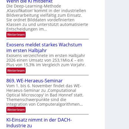
Wenn die KI mitdenkt
a
T
n
Die Deep-Learning-Methode
u
‚Klassifikation‘ kommt in der industriellen
e
g
f
Bildverarbeitung vielfältig zum Einsatz.
c
z
d
Sie ordnet Bilddaten vordefinierten
h
u
Klassen zu und unterstützt automatisierte
e
T
E
Entscheidungen im…
r
a
l
:
Weiterlesen
V
l
e
W
I
e
k
k
Exosens meldet starkes Wachstum
S
n
s
t
im ersten Halbjahr
n
I
r
d
Exosens verzeichnete im ersten Halbjahr
O
i
2026 einen Umsatz von 253,1Mio.€ – ein
o
e
N
Plus von 15,3% im Vergleich zum Vorjahr.
n
K
2
:
Weiterlesen
I
i
0
E
m
k
x
i
2
869. WE-Heraeus-Seminar
-
o
t
6
Vom 1. bis 6. November findet das WE-
s
d
u
Heraeus-Seminar zu ‚Computational
e
e
n
Optical Microscopy‘ in Bad Honnef statt.
n
n
d
s
k
Themenschwerpunkte sind die
m
t
Integration von Computeralgorithmen…
B
e
i
:
Weiterlesen
l
8
d
l
6
e
KI-Einsatz nimmt in der DACH-
d
9
t
Industrie zu
v
.
s