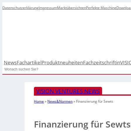
Datenschutzerklärung
Impressum
Marktübersichten
Perfekte Maschine
Downloa
News
Fachartikel
Produktneuheiten
Fachzeitschrift
inVISI
Search
VISION VENTURES NEWS
Home
»
News&Normen
»
Finanzierung für Sewts
Finanzierung für Sewts