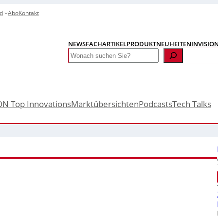
d
Abo
Kontakt
NEWS
FACHARTIKEL
PRODUKTNEUHEITEN
INVISIO
Search
ON Top Innovations
Marktübersichten
Podcasts
Tech Talks