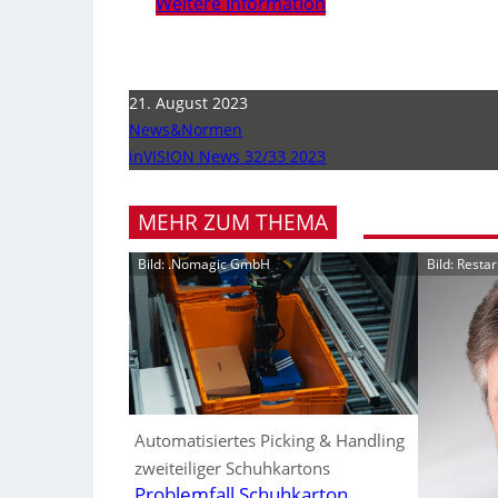
Weitere Information
21. August 2023
News&Normen
inVISION News 32/33 2023
MEHR ZUM THEMA
Bild: .Nomagic GmbH
Bild: Resta
Automatisiertes Picking & Handling
zweiteiliger Schuhkartons
Problemfall Schuhkarton