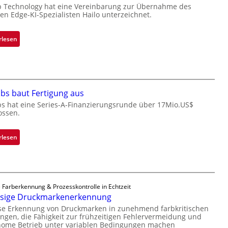
s
p Technology hat eine Vereinbarung zur Übernahme des
hen Edge-KI-Spezialisten Hailo unterzeichnet.
t
o
n
:
rlesen
e
M
ü
i
b
c
e
r
r
bs baut Fertigung aus
o
n
c
bs hat eine Series-A-Finanzierungsrunde über 17Mio.US$
i
ossen.
h
m
i
m
p
:
rlesen
t
p
Z
D
l
a
a
a
d
r
n
a
k
 Farberkennung & Prozesskontrolle in Echtzeit
t
r
ssige Druckmarkenerkennung
V
Ü
L
i
ise Erkennung von Druckmarken in zunehmend farbkritischen
b
a
gen, die Fähigkeit zur frühzeitigen Fehlervermeidung und
s
e
b
nome Betrieb unter variablen Bedingungen machen