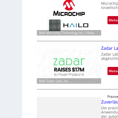
Microchi
israelisc
Weite
Bild: Microchip Technology Inc. / Hailo
Zadar La
Zadar La
abgeschl
Weite
Bild: Zadar Labs, Inc.
Präzise
Zuverlä
Die präz
Anwendun
der auto