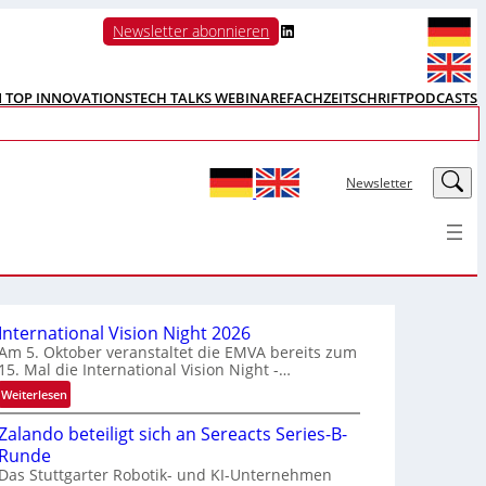
LinkedIn
Newsletter abonnieren
N TOP INNOVATIONS
TECH TALKS WEBINARE
FACHZEITSCHRIFT
PODCASTS
LinkedIn
Newsletter
International Vision Night 2026
Am 5. Oktober veranstaltet die EMVA bereits zum
15. Mal die International Vision Night -…
:
Weiterlesen
I
Zalando beteiligt sich an Sereacts Series-B-
n
Runde
t
Das Stuttgarter Robotik- und KI-Unternehmen
e