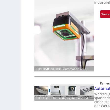
industrie
Weite
Bild: B&R Industrial Automation GmbH
Kamera
Automati
Werkzeugv
spanende
Bild: Institut für Fertigungstechnik und
einen sta
der Werk