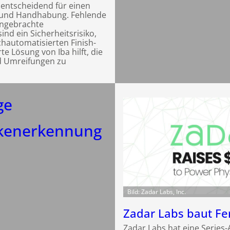
entscheidend für einen
 und Handhabung. Fehlende
angebrachte
nd ein Sicherheitsrisiko,
hautomatisierten Finish-
rte Lösung von Iba hilft, die
nd Umreifungen zu
ge
kenerkennung
Bild: Zadar Labs, Inc.
Zadar Labs baut Fe
Zadar Labs hat eine Series-