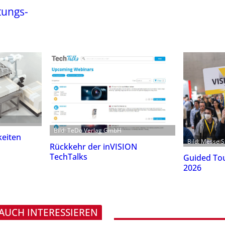
tungs-
Bild: TeDo Verlag GmbH
eiten
Bild: Messe S
Rückkehr der inVISION
TechTalks
Guided Tou
2026
 AUCH INTERESSIEREN