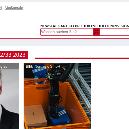
d
Abo
Kontakt
NEWS
FACHARTIKEL
PRODUKTNEUHEITEN
INVISIO
Search
2/33 2023
ogies
Bild: .Nomagic GmbH