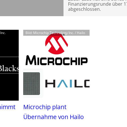
Finanzierungsrunde über 
abgeschlossen.
Inc.
Bild: Microchip Technology Inc. / Hailo
nimmt
Microchip plant
Übernahme von Hailo