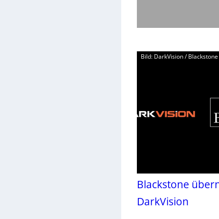
Bild: DarkVision / Blackstone 
Blackstone über
DarkVision