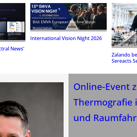
Bild: EMVA European Machine Vision
Association
International Vision Night 2026
Bild: ©Marc 
tral News‘
Zalando bet
Sereacts S
Online-Event 
Thermografie i
und Raumfahr