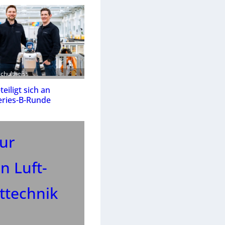
Schultheiss
eiligt sich an
eries-B-Runde
zur
n Luft-
ttechnik