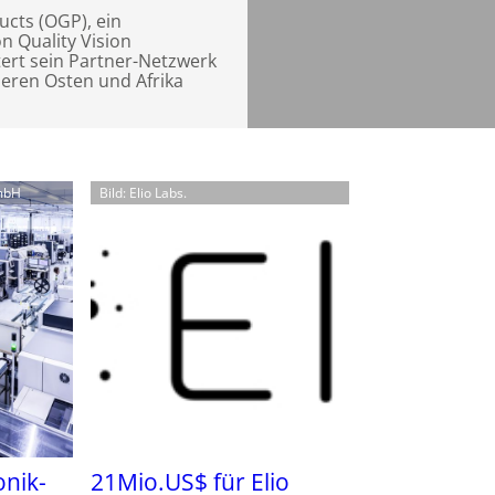
ucts (OGP), ein
n Quality Vision
tert sein Partner-Netzwerk
leren Osten und Afrika
GmbH
Bild: Elio Labs.
onik-
21Mio.US$ für Elio