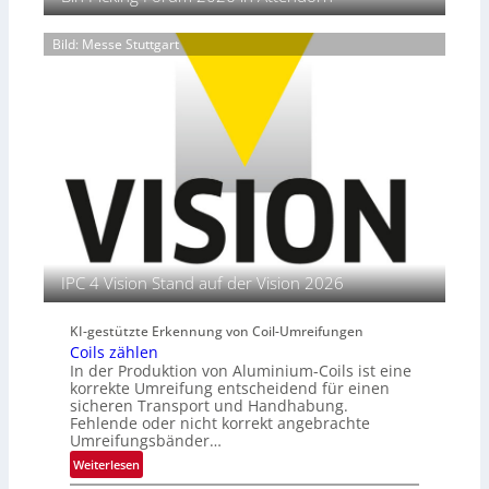
e
f
k
a
i
e
o
n
Bild: Messe Stuttgart
t
r
o
d
e
k
p
I
e
e
n
t
r
s
t
i
t
e
e
i
n
r
t
e
u
n
t
s
l
IPC 4 Vision Stand auf der Vision 2026
e
i
KI-gestützte Erkennung von Coil-Umreifungen
t
Coils zählen
e
In der Produktion von Aluminium-Coils ist eine
r
korrekte Umreifung entscheidend für einen
i
sicheren Transport und Handhabung.
n
Fehlende oder nicht korrekt angebrachte
Umreifungsbänder…
:
Weiterlesen
C