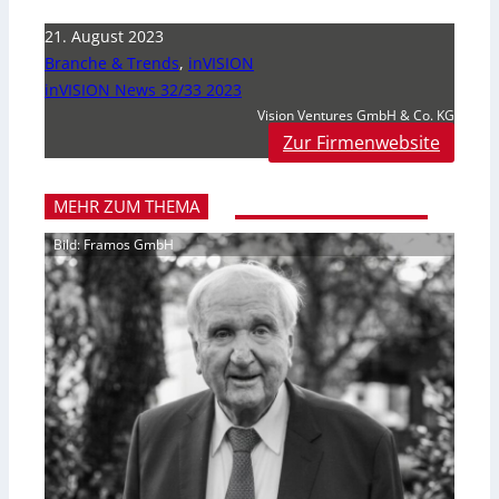
21. August 2023
Branche & Trends
,
inVISION
inVISION News 32/33 2023
Vision Ventures GmbH & Co. KG
Zur Firmenwebsite
MEHR ZUM THEMA
Bild: Framos GmbH