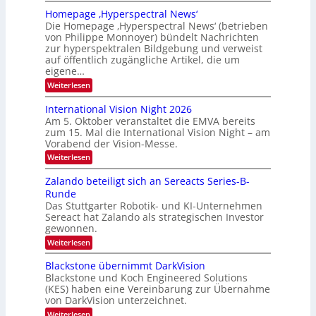
E
m
Homepage ‚Hyperspectral News‘
M
f
Die Homepage ‚Hyperspectral News‘ (betrieben
V
a
von Philippe Monnoyer) bündelt Nachrichten
A
l
zur hyperspektralen Bildgebung und verweist
-
auf öffentlich zugängliche Artikel, die um
l
M
eigene…
S
i
:
Weiterlesen
c
H
t
h
o
International Vision Night 2026
g
u
m
Am 5. Oktober veranstaltet die EMVA bereits
l
e
h
zum 15. Mal die International Vision Night – am
p
i
k
Vorabend der Vision-Messe.
a
e
g
a
:
Weiterlesen
d
e
I
r
‚
e
n
Zalando beteiligt sich an Sereacts Series-B-
t
H
t
r
Runde
y
o
e
s
p
Das Stuttgarter Robotik- und KI-Unternehmen
r
n
e
Sereact hat Zalando als strategischen Investor
n
t
r
a
gewonnen.
a
s
t
:
Weiterlesen
p
n
i
Z
e
o
d
a
c
Blackstone übernimmt DarkVision
n
a
l
t
a
Blackstone und Koch Engineered Solutions
a
r
u
l
(KES) haben eine Vereinbarung zur Übernahme
n
a
V
f
von DarkVision unterzeichnet.
d
l
i
d
o
N
:
Weiterlesen
s