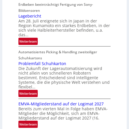
Erdbeben beeinträchtigt Fertigung von Sony-
o
i
Bildsensoren
l
Lagebericht
Am 28. Juli ereignete sich in Japan in der
s
Region Kumamoto ein starkes Erdbeben, in der
z
sich viele Halbleiterhersteller befinden, u.a.
ä
das…
h
:
Weiterlesen
l
L
e
Automatisiertes Picking & Handling zweiteiliger
a
n
g
Schuhkartons
e
Problemfall Schuhkarton
Die Zukunft der Lagerautomatisierung wird
b
nicht allein von schnelleren Robotern
e
bestimmt. Entscheidend sind intelligente
r
Systeme, die die physische Welt verstehen und
i
flexibel…
c
:
Weiterlesen
h
P
t
EMVA-Mitgliederstand auf der Logimat 2027
r
Bereits zum vierten Mal in Folge haben EMVA-
o
Mitglieder die Möglichkeit, sich am EMVA-
b
Mitgliederstand auf der Logimat 2027 (16.
l
:
Weiterlesen
e