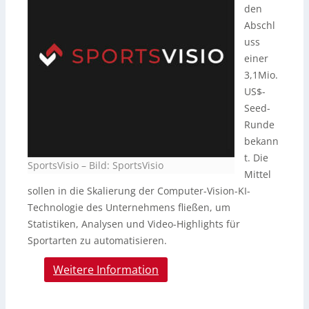
den
Abschl
uss
einer
3,1Mio.
US$-
Seed-
Runde
bekann
t. Die
SportsVisio
–
Bild: SportsVisio
Mittel
sollen in die Skalierung der Computer-Vision-KI-
Technologie des Unternehmens fließen, um
Statistiken, Analysen und Video-Highlights für
Sportarten zu automatisieren.
Weitere Information