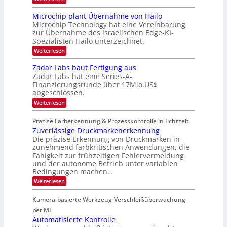
b
e
e
B
i
e
w
l
o
r
Microchip plant Übernahme von Hailo
t
s
a
n
Microchip Technology hat eine Vereinbarung
L
e
‘
c
N
i
zur Übernahme des israelischen Edge-KI-
k
o
i
l
Spezialisten Hailo unterzeichnet.
s
g
g
i
t
h
:
Weiterlesen
g
i
o
t
M
t
n
2
m
i
Zadar Labs baut Fertigung aus
s
e
0
c
a
i
Zadar Labs hat eine Series-A-
ü
2
r
c
t
b
Finanzierungsrunde über 17Mio.US$
6
o
h
e
abgeschlossen.
2
c
a
r
h
0
:
n
Weiterlesen
n
i
Z
S
2
i
p
a
e
m
Präzise Farberkennung & Prozesskontrolle in Echtzeit
7
p
d
r
m
l
Zuverlässige Druckmarkenerkennung
a
e
t
a
r
Die präzise Erkennung von Druckmarken in
a
D
n
L
c
zunehmend farbkritischen Anwendungen, die
a
t
a
t
Fähigkeit zur frühzeitigen Fehlervermeidung
r
Ü
b
s
k
und der autonome Betrieb unter variablen
b
s
S
V
Bedingungen machen…
e
b
e
i
r
a
r
:
Weiterlesen
s
n
u
i
Z
i
a
t
e
u
o
Kamera-basierte Werkzeug-Verschleißüberwachung
h
F
s
v
n
m
e
-
e
per ML
e
r
B
r
Automatisierte Kontrolle
v
t
-
l