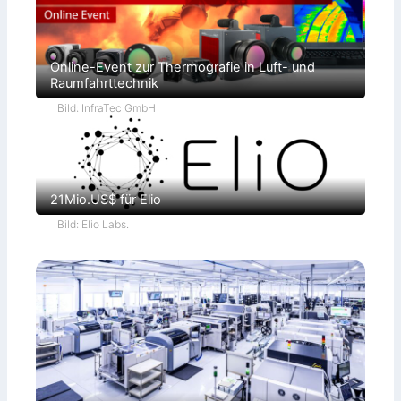
Online-Event zur Thermografie in Luft- und
Raumfahrttechnik
Bild: InfraTec GmbH
21Mio.US$ für Elio
Bild: Elio Labs.