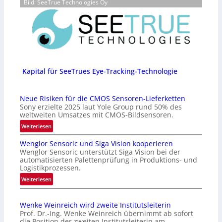
Bild: SeeTrue Technologies Oy
Kapital für SeeTrues Eye-Tracking-Technologie
Neue Risiken für die CMOS Sensoren-Lieferketten
Sony erzielte 2025 laut Yole Group rund 50% des
weltweiten Umsatzes mit CMOS-Bildsensoren.
:
Weiterlesen
N
Wenglor Sensoric und Siga Vision kooperieren
e
Wenglor Sensoric unterstützt Siga Vision bei der
u
automatisierten Palettenprüfung in Produktions- und
e
Logistikprozessen.
R
:
Weiterlesen
i
W
s
e
i
Wenke Weinreich wird zweite Institutsleiterin
n
k
Prof. Dr.-Ing. Wenke Weinreich übernimmt ab sofort
g
e
die Position der zweiten Institutsleiterin am