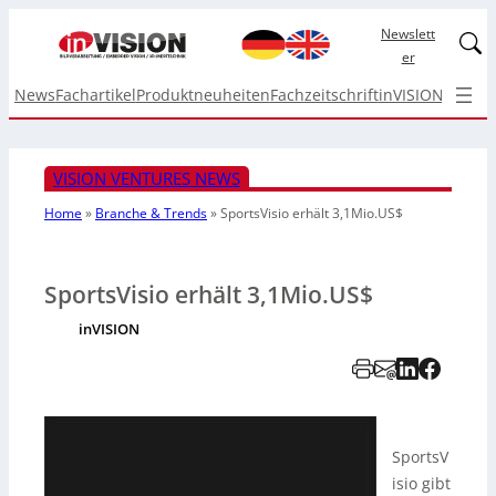
Newslett
Linked
er
News
Fachartikel
Produktneuheiten
Fachzeitschrift
inVISION Top I
VISION VENTURES NEWS
Home
»
Branche & Trends
»
SportsVisio erhält 3,1Mio.US$
SportsVisio erhält 3,1Mio.US$
inVISION
SportsV
isio gibt