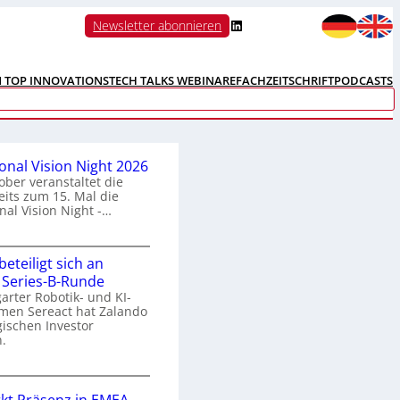
LinkedIn
Newsletter abonnieren
N TOP INNOVATIONS
TECH TALKS WEBINARE
FACHZEITSCHRIFT
PODCASTS
ional Vision Night 2026
ober veranstaltet die
its zum 15. Mal die
nal Vision Night -…
eteiligt sich an
n
 Series-B-Runde
arter Robotik- und KI-
e
men Sereact hat Zalando
r
gischen Investor
n
.
a
Z
a
o