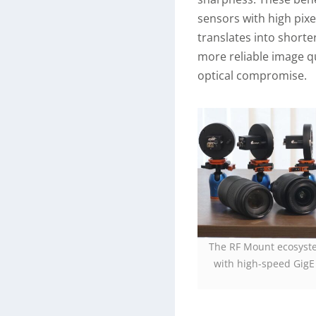
sensors with high pixe
translates into shorte
more reliable image qua
optical compromise.
The RF Mount ecosystem
with high-speed GigE