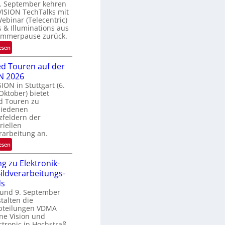
. September kehren
e
VISION TechTalks mit
g
binar (Telecentric)
r
 & Illuminations aus
e
ommerpause zurück.
n
:
esen
z
R
t
d Touren auf der
ü
e
N 2026
c
M
SION in Stuttgart (6.
k
ö
 Oktober) bietet
k
g
d Touren zu
e
hiedenen
l
h
zfeldern der
i
r
riellen
c
rarbeitung an.
d
h
e
:
esen
k
r
G
e
i
g zu Elektronik-
u
i
n
ildverarbeitungs-
i
t
V
ds
d
e
I
 und 9. September
e
n
talten die
S
d
bteilungen VDMA
I
T
ne Vision und
O
o
tronic in Hochstraß,