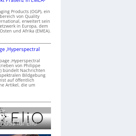
kt Präsenz in EMEA-
n
a
aging Products (OGP), ein
a
n
bereich von Quality
ernational, erweitert sein
d
V
etzwerk in Europa, dem
o
 Osten und Afrika (EMEA).
b
s
e
O
o
e ‚Hyperspectral
G
e
n
P
N
age ‚Hyperspectral
s
trieben von Philippe
g
 bündelt Nachrichten
ä
g
spektralen Bildgebung
h
r
st auf öffentlich
k
s
he Artikel, die um
2
0
P
c
2
r
h
H
6
ä
a
o
Labs.
s
n
m
e
S
e
.US$ für Elio
n
e
p
z
r
a