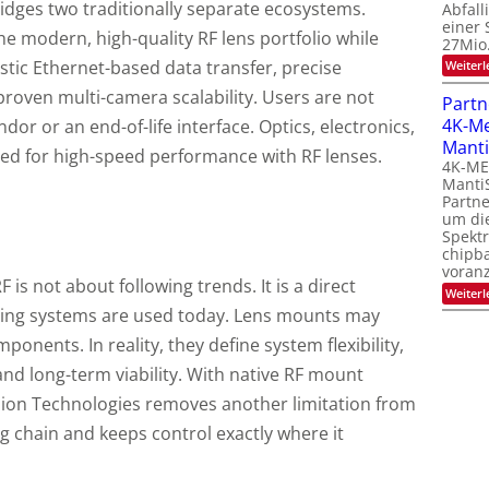
dges two traditionally separate ecosystems.
Abfall
einer 
he modern, high-quality RF lens portfolio while
27Mio
tic Ethernet-based data transfer, precise
Weiterl
roven multi-camera scalability. Users are not
Partn
4K-M
ndor or an end-of-life interface. Optics, electronics,
Manti
ned for high-speed performance with RF lenses.
4K-M
Manti
Partne
um di
Spekt
chipb
voranz
is not about following trends. It is a direct
Weiterl
ing systems are used today. Lens mounts may
onents. In reality, they define system flexibility,
nd long-term viability. With native RF mount
ion Technologies removes another limitation from
g chain and keeps control exactly where it