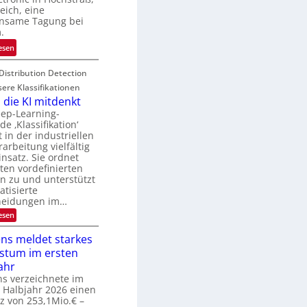
N
u
eich, eine
T
nsame Tagung bei
r
e
.
e
c
n
:
esen
h
a
T
T
u
Distribution Detection
a
a
f
g
sere Klassifikationen
l
d
u
die KI mitdenkt
k
e
n
eep-Learning-
s
e ‚Klassifikation‘
r
g
in der industriellen
V
z
rarbeitung vielfältig
I
u
nsatz. Sie ordnet
S
E
ten vordefinierten
I
l
n zu und unterstützt
O
tisierte
e
heidungen im…
N
k
:
esen
2
t
W
0
r
e
ns meldet starkes
2
o
n
stum im ersten
n
6
n
d
ahr
i
i
s verzeichnete im
k
e
 Halbjahr 2026 einen
K
-
z von 253,1Mio.€ –
I