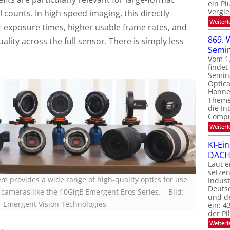
ein Pl
Vergle
l counts. In high-speed imaging, this directly
Weiterl
r exposure times, higher usable frame rates, and
869. 
lity across the full sensor. There is simply less
Semi
Vom 1
finde
Semin
Optica
Honnef
Theme
die In
Compu
Weiterl
KI-Ei
DACH-
Laut e
setzen
 provides a wide range of high-quality optics for use
Indus
Deutsc
 cameras like the 10GigE Emergent Eros Series.
–
Bild:
und de
Emergent Vision Technologies
ein: 4
der P
Weiterl