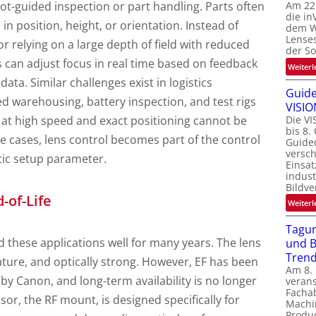
t-guided inspection or part handling. Parts often
Am 22
die in
 in position, height, or orientation. Instead of
dem We
Lenses
r relying on a large depth of field with reduced
der S
 can adjust focus in real time based on feedback
Weiterl
ata. Similar challenges exist in logistics
Guide
 warehousing, battery inspection, and test rigs
VISIO
Die VI
t high speed and exact positioning cannot be
bis 8.
se cases, lens control becomes part of the control
Guide
versc
tic setup parameter.
Einsat
indust
Bildve
-of-Life
Weiterl
Tagun
 these applications well for many years. The lens
und B
Tren
ture, and optically strong. However, EF has been
Am 8.
 by Canon, and long-term availability is no longer
verans
Facha
sor, the RF mount, is designed specifically for
Machi
Produc