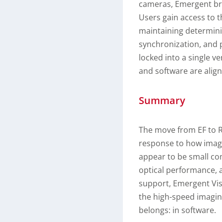
cameras, Emergent bri
Users gain access to t
maintaining determinis
synchronization, and p
locked into a single ve
and software are alig
Summary
The move from EF to RF 
response to how imag
appear to be small comp
optical performance, a
support, Emergent Vis
the high-speed imagin
belongs: in software.