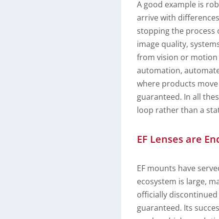
A good example is robo
arrive with differences
stopping the process o
image quality, systems
from vision or motion d
automation, automated
where products move a
guaranteed. In all the
loop rather than a sta
EF Lenses are End
EF mounts have served
ecosystem is large, ma
officially discontinued
guaranteed. Its succes