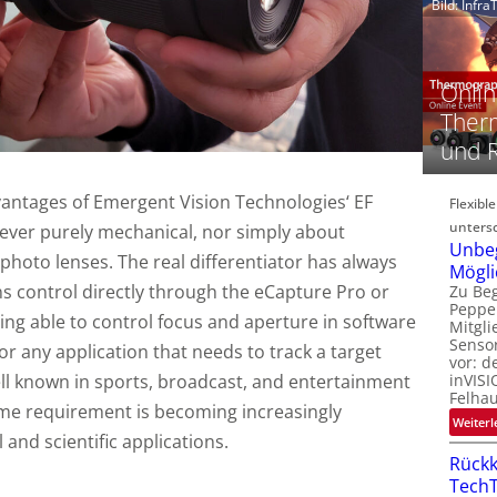
Bild: Infr
‚
t
Onlin
Therm
-
und 
i
vantages of Emergent Vision Technologies‘ EF
Flexibl
i
untersc
ver purely mechanical, nor simply about
-
Unbe
t
 photo lenses. The real differentiator has always
Mögli
-
ens control directly through the eCapture Pro or
Zu Beg
Peppe
ng able to control focus and aperture in software
l
Mitgli
Senso
or any application that needs to track a target
vor: d
inVISI
ell known in sports, broadcast, and entertainment
Felha
me requirement is becoming increasingly
Weiterl
‘
 and scientific applications.
Rückk
TechT