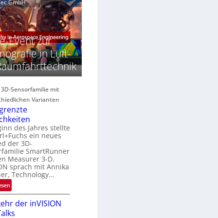
e
g
aTec GmbH
n
a
e
E
c
M
H
E
s
e-Event zur
y
A
S
p
ografie in Luft-
e
e
Raumfahrttechnik
R
r
r
e
s
g
e
p
e 3D-Sensorfamilie mit
s
e
hiedlichen Varianten
o
c
grenzte
n
B
chkeiten
r
inn des Jahres stellte
R
a
rl+Fuchs ein neues
u
ed der 3D-
n
N
rfamilie SmartRunner
d
en Measurer 3-D.
e
ON sprach mit Annika
e
w
uer, Technology…
s
:
esen
U
ehr der inVISION
n
alks
b