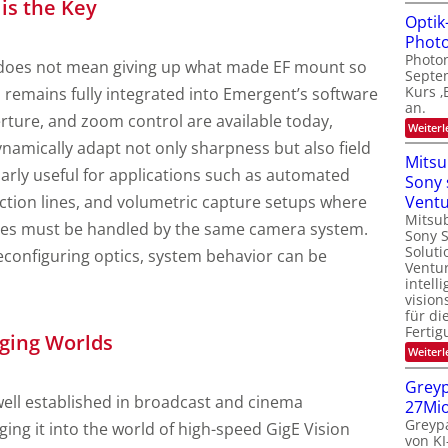
is the Key
Optik
Photo
Photon
 does not mean giving up what made EF mount so
Septe
Kurs ‚
 remains fully integrated into Emergent’s software
an.
rture, and zoom control are available today,
Weiterl
namically adapt not only sharpness but also field
Mitsu
ularly useful for applications such as automated
Sony 
pection lines, and volumetric capture setups where
Vent
Mitsub
sizes must be handled by the same camera system.
Sony 
Soluti
reconfiguring optics, system behavior can be
Ventur
intell
vision
für di
Fertig
ging Worlds
Weiterl
Greyp
well established in broadcast and cinema
27Mi
Greypa
ing it into the world of high-speed GigE Vision
von KI