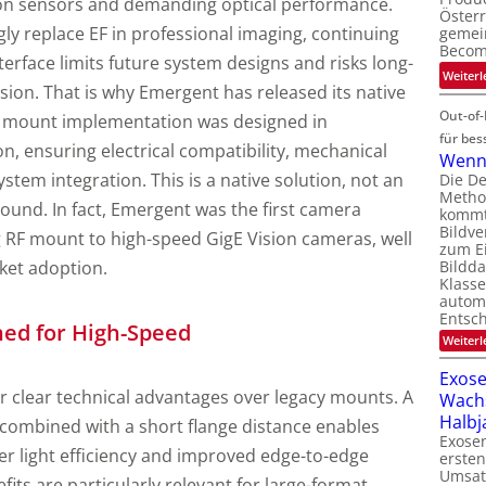
on sensors and demanding optical performance.
Österr
gly replace EF in professional imaging, continuing
gemei
Becom
terface limits future system designs and risks long-
Weiterl
sion. That is why Emergent has released its native
Out-of-
 mount implementation was designed in
für bes
, ensuring electrical compatibility, mechanical
Wenn 
ystem integration. This is a native solution, not an
Die D
Method
und. In fact, Emergent was the first camera
kommt 
Bildve
 RF mount to high-speed GigE Vision cameras, well
zum Ei
ket adoption.
Bildda
Klasse
automa
Entsc
ed for High-Speed
Weiterl
Exose
 clear technical advantages over legacy mounts. A
Wach
Halbj
 combined with a short flange distance enables
Exosen
er light efficiency and improved edge-to-edge
ersten
Umsat
its are particularly relevant for large-format