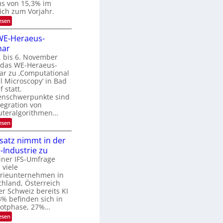
u
us von 15,3% im
m
i
n
ich zum Vorjahr.
t
d
:
esen
d
E
B
e
x
WE-Heraeus-
n
i
o
k
nar
l
s
t
e
. bis 6. November
d
n
t das WE-Heraeus-
v
s
ar zu ‚Computational
e
m
l Microscopy‘ in Bad
e
r
 statt.
l
a
nschwerpunkte sind
d
tegration von
e
r
t
teralgorithmen…
b
s
:
esen
e
t
8
a
i
6
nsatz nimmt in der
r
t
9
k
Industrie zu
.
u
e
W
iner IFS-Umfrage
s
n
E
 viele
W
g
-
a
trieunternehmen in
H
s
c
hland, Österreich
e
h
-
r Schweiz bereits KI
r
s
3% befinden sich in
T
a
t
ilotphase, 27%…
e
r
u
u
m
:
esen
e
s
i
K