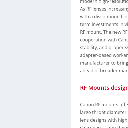
modern high-resoluti
As RF lenses increasin
with a discontinued in
term investments in vi
RF mount. The new RF
cooperation with Canon
stability, and proper s
adapter-based workaro
manufacturer to bring
ahead of broader mar
RF Mounts design
Canon RF mounts offer
large throat diameter
lens designs with high
sharpness. These benef