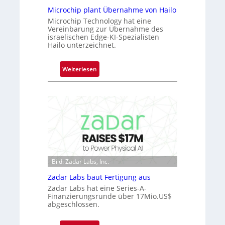
e
a
Microchip plant Übernahme von Hailo
ü
c
Microchip Technology hat eine
b
Vereinbarung zur Übernahme des
t
e
israelischen Edge-KI-Spezialisten
s
r
Hailo unterzeichnet.
S
n
e
i
:
Weiterlesen
r
m
M
i
m
i
e
t
c
s
D
r
-
a
o
B
r
c
-
k
h
R
V
i
u
i
Bild: Zadar Labs, Inc.
p
n
s
p
Zadar Labs baut Fertigung aus
d
i
l
e
Zadar Labs hat eine Series-A-
o
a
Finanzierungsrunde über 17Mio.US$
n
abgeschlossen.
n
t