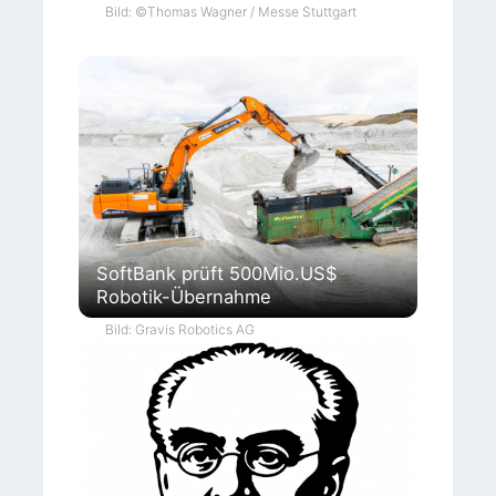
Bild: ©Thomas Wagner / Messe Stuttgart
SoftBank prüft 500Mio.US$
Robotik-Übernahme
Bild: Gravis Robotics AG