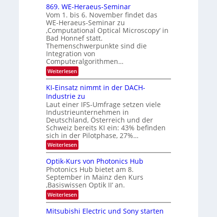
x
t
869. WE-Heraeus-Seminar
o
d
Vom 1. bis 6. November findet das
s
e
WE-Heraeus-Seminar zu
e
n
‚Computational Optical Microscopy‘ in
n
k
Bad Honnef statt.
s
t
m
Themenschwerpunkte sind die
e
Integration von
l
Computeralgorithmen…
d
:
Weiterlesen
e
8
t
6
s
KI-Einsatz nimmt in der DACH-
9
t
Industrie zu
.
a
Laut einer IFS-Umfrage setzen viele
W
r
Industrieunternehmen in
E
k
-
e
Deutschland, Österreich und der
H
s
Schweiz bereits KI ein: 43% befinden
e
W
sich in der Pilotphase, 27%…
r
a
:
Weiterlesen
a
c
K
e
h
I
u
s
Optik-Kurs von Photonics Hub
-
s
t
Photonics Hub bietet am 8.
E
-
u
September in Mainz den Kurs
i
S
m
‚Basiswissen Optik II‘ an.
n
e
i
s
m
m
:
Weiterlesen
a
i
e
O
t
n
r
p
Mitsubishi Electric und Sony starten
z
a
s
t