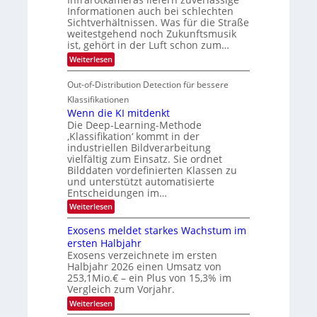
s
i
Informationen auch bei schlechten
d
k
u
n
Sichtverhältnissen. Was für die Straße
T
e
weitestgehend noch Zukunftsmusik
n
V
o
i
ist, gehört in der Luft schon zum…
d
I
u
t
:
Weiterlesen
M
S
r
e
S
a
I
i
e
n
Out-of-Distribution Detection für bessere
n
O
c
n
h
Klassifikationen
t
N
a
e
Wenn die KI mitdenkt
i
T
r
u
Die Deep-Learning-Methode
S
e
l
f
‚Klassifikation‘ kommt in der
a
p
c
industriellen Bildverarbeitung
d
n
e
h
vielfältig zum Einsatz. Sie ordnet
d
e
c
e
T
Bilddaten vordefinierten Klassen zu
r
n
und unterstützt automatisierte
t
a
V
Entscheidungen im…
r
l
I
:
Weiterlesen
a
k
S
W
s
e
I
Exosens meldet starkes Wachstum im
n
O
ersten Halbjahr
n
Exosens verzeichnete im ersten
N
d
Halbjahr 2026 einen Umsatz von
i
2
e
253,1Mio.€ – ein Plus von 15,3% im
0
K
Vergleich zum Vorjahr.
I
2
:
Weiterlesen
m
6
E
i