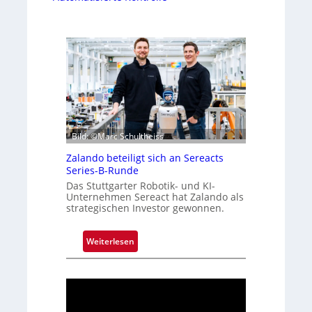
Bild: ©Marc Schultheiss
Zalando beteiligt sich an Sereacts
Series-B-Runde
Das Stuttgarter Robotik- und KI-
Unternehmen Sereact hat Zalando als
strategischen Investor gewonnen.
:
Weiterlesen
Z
a
l
a