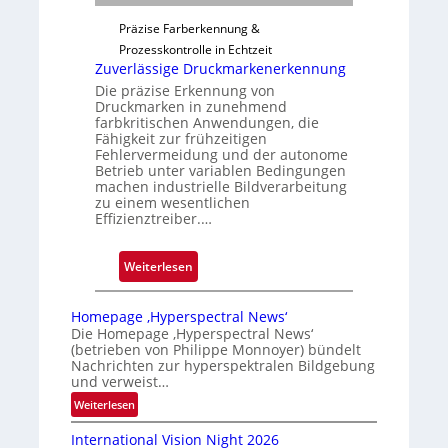
g
Präzise Farberkennung &
a
Prozesskontrolle in Echtzeit
u
Zuverlässige Druckmarkenerkennung
s
Die präzise Erkennung von
Druckmarken in zunehmend
farbkritischen Anwendungen, die
Fähigkeit zur frühzeitigen
Fehlervermeidung und der autonome
Betrieb unter variablen Bedingungen
machen industrielle Bildverarbeitung
zu einem wesentlichen
Effizienztreiber.…
:
Weiterlesen
Z
u
Homepage ‚Hyperspectral News‘
v
Die Homepage ‚Hyperspectral News‘
(betrieben von Philippe Monnoyer) bündelt
e
Nachrichten zur hyperspektralen Bildgebung
r
und verweist…
l
:
Weiterlesen
ä
H
s
International Vision Night 2026
o