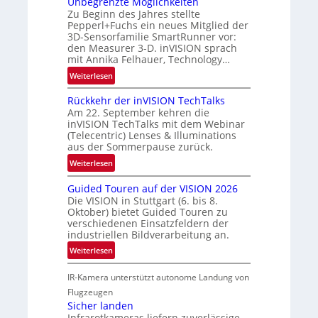
Unbegrenzte Möglichkeiten
R
Zu Beginn des Jahres stellte
n
a
Pepperl+Fuchs ein neues Mitglied der
e
3D-Sensorfamilie SmartRunner vor:
u
r
den Measurer 3-D. inVISION sprach
m
s
mit Annika Felhauer, Technology…
f
c
:
Weiterlesen
a
h
U
h
a
Rückkehr der inVISION TechTalks
n
r
f
Am 22. September kehren die
b
t
t
inVISION TechTalks mit dem Webinar
e
t
(Telecentric) Lenses & Illuminations
z
g
e
aus der Sommerpause zurück.
w
r
c
i
:
Weiterlesen
e
h
s
R
n
n
Guided Touren auf der VISION 2026
c
ü
z
i
Die VISION in Stuttgart (6. bis 8.
h
c
t
Oktober) bietet Guided Touren zu
k
e
k
verschiedenen Einsatzfeldern der
e
n
k
industriellen Bildverarbeitung an.
M
4
e
:
ö
Weiterlesen
K
h
G
g
-
r
IR-Kamera unterstützt autonome Landung von
u
l
M
d
i
i
Flugzeugen
e
e
d
c
Sicher landen
m
r
Infrarotkameras liefern zuverlässige
e
h