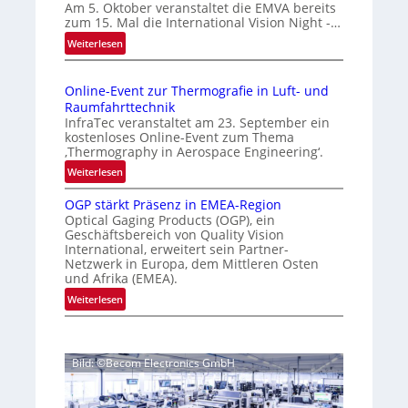
s
Am 5. Oktober veranstaltet die EMVA bereits
m
zum 15. Mal die International Vision Night -…
i
e
:
Weiterlesen
g
p
I
e
a
n
g
D
Online-Event zur Thermografie in Luft- und
t
e
r
Raumfahrttechnik
e
‚
u
InfraTec veranstaltet am 23. September ein
r
H
kostenloses Online-Event zum Thema
c
n
y
‚Thermography in Aerospace Engineering‘.
k
a
p
:
Weiterlesen
m
t
e
O
a
i
r
OGP stärkt Präsenz in EMEA-Region
n
o
r
Optical Gaging Products (OGP), ein
s
l
n
Geschäftsbereich von Quality Vision
k
p
i
International, erweitert sein Partner-
a
e
e
n
Netzwerk in Europa, dem Mittleren Osten
l
c
n
e
und Afrika (EMEA).
V
t
e
-
:
Weiterlesen
i
r
E
r
O
s
a
v
k
G
i
l
e
e
P
o
N
n
Bild: ©Becom Electronics GmbH
s
n
n
e
t
t
n
N
w
z
ä
i
u