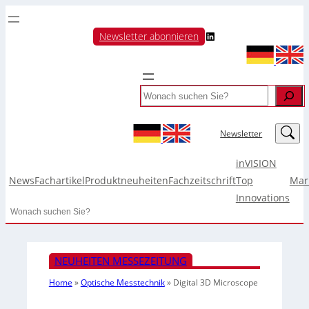
LinkedIn
Newsletter abonnieren
Search
LinkedIn
Newsletter
inVISION
News
Fachartikel
Produktneuheiten
Fachzeitschrift
Top
Mar
Innovations
Search
NEUHEITEN MESSEZEITUNG
Home
»
Optische Messtechnik
»
Digital 3D Microscope