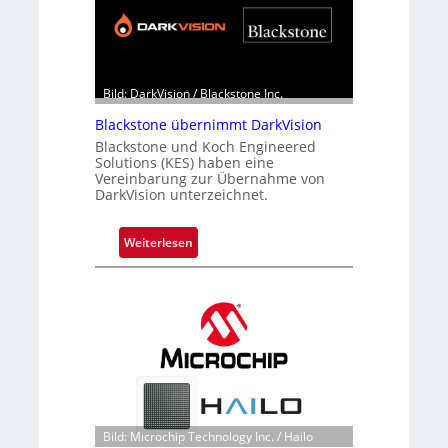
n
d
o
b
e
Bild: DarkVision / Blackstone Inc.
t
Blackstone übernimmt DarkVision
e
Blackstone und Koch Engineered
i
Solutions (KES) haben eine
l
Vereinbarung zur Übernahme von
i
DarkVision unterzeichnet.
g
t
:
Weiterlesen
s
B
i
l
c
a
h
c
a
k
n
s
S
t
e
o
r
n
Bild: Microchip Technology Inc. / Hailo
e