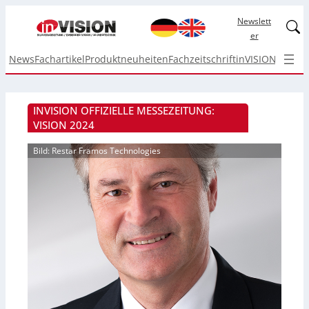
Newslett
Linked
er
News
Fachartikel
Produktneuheiten
Fachzeitschrift
inVISION Top I
INVISION OFFIZIELLE MESSEZEITUNG:
VISION 2024
Bild: Restar Framos Technologies