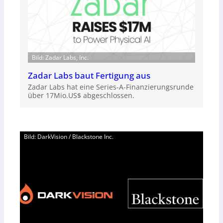
Bild: Zadar Labs, Inc.
Zadar Labs baut Fertigung aus
Zadar Labs hat eine Series-A-Finanzierungsrunde
über 17Mio.US$ abgeschlossen.
Bild: DarkVision / Blackstone Inc.