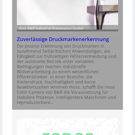
Bild: B&R Industrial Automation GmbH
Zuverlässige Druckmarkenerkennung
Die präzise Erkennung von Druckmarken in
zunehmend farbkritischen Anwendungen, die
Fähigkeit zur frühzeitigen Fehlervermeidung und
der autonome Betrieb unter variablen
Bedingungen machen industrielle
Bildverarbeitung zu einem wesentlichen
Effizienztreiber. In einer Branche, die
Kostendruck, Nachhaltigkeit und kurze
Reaktionszeiten vereinen muss, schafft die neue
Color Camera von B&R die Voraussetzung für
stabilere Prozesse, intelligentere Maschinen und
reproduzierbare…