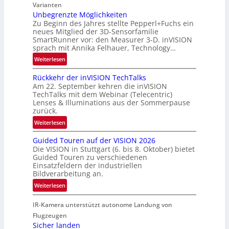
i
r
Varianten
-
o
t
Unbegrenzte Möglichkeiten
u
n
Zu Beginn des Jahres stellte Pepperl+Fuchs ein
n
n
neues Mitglied der 3D-Sensorfamilie
e
d
SmartRunner vor: den Measurer 3-D. inVISION
r
R
sprach mit Annika Felhauer, Technology…
s
a
:
Weiterlesen
c
u
U
h
m
Rückkehr der inVISION TechTalks
n
a
f
Am 22. September kehren die inVISION
b
f
a
TechTalks mit dem Webinar (Telecentric)
e
t
Lenses & Illuminations aus der Sommerpause
h
g
zurück.
z
r
r
w
:
t
Weiterlesen
e
i
R
t
n
s
Guided Touren auf der VISION 2026
ü
e
z
Die VISION in Stuttgart (6. bis 8. Oktober) bietet
c
c
c
t
Guided Touren zu verschiedenen
h
k
h
Einsatzfeldern der industriellen
e
e
k
n
Bildverarbeitung an.
M
n
e
i
:
ö
Weiterlesen
4
h
k
G
g
K
r
IR-Kamera unterstützt autonome Landung von
u
l
-
d
i
i
Flugzeugen
M
e
d
c
Sicher landen
e
r