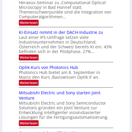
d
Heraeus-Seminar zu ‚Computational Optical
e
e
Microscopy‘ in Bad Honnef statt.
n
n
Themenschwerpunkte sind die Integration von
s
k
m
Computeralgorithmen…
t
e
:
Weiterlesen
l
8
d
6
KI-Einsatz nimmt in der DACH-Industrie zu
e
9
t
Laut einer IFS-Umfrage setzen viele
.
s
Industrieunternehmen in Deutschland,
W
t
Österreich und der Schweiz bereits KI ein: 43%
E
a
befinden sich in der Pilotphase, 27%…
-
r
H
k
:
Weiterlesen
e
e
K
r
s
I
Optik-Kurs von Photonics Hub
a
W
-
e
Photonics Hub bietet am 8. September in
a
E
u
Mainz den Kurs ‚Basiswissen Optik II‘ an.
c
i
s
h
n
:
Weiterlesen
-
s
s
O
S
t
a
p
Mitsubishi Electric und Sony starten Joint
e
u
t
t
m
Venture
m
z
i
i
i
n
Mitsubishi Electric und Sony Semiconductor
k
n
m
i
Solutions gründen ein Joint Venture zur
-
a
e
m
K
Entwicklung intelligenter visionsbasierter
r
r
m
u
Lösungen für die Fertigungsautomatisierung.
s
t
r
:
t
Weiterlesen
i
s
M
e
n
v
i
n
d
o