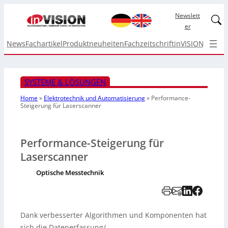
Newslett
Linked
er
News
Fachartikel
Produktneuheiten
Fachzeitschrift
inVISION Top I
SYSTEME & LÖSUNGEN
Home
»
Elektrotechnik und Automatisierung
»
Performance-
Steigerung
für Laserscanner
Performance-Steigerung für
Laserscanner
Optische Messtechnik
Dank verbesserter Algorithmen und Komponenten hat
sich die Datenerfassung/