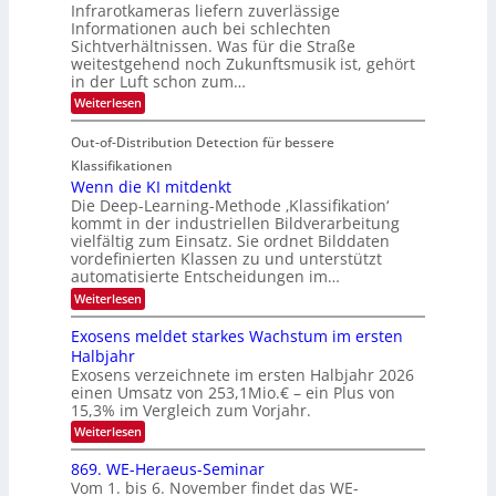
Infrarotkameras liefern zuverlässige
e
h
m
i
Informationen auch bei schlechten
d
k
s
n
Sichtverhältnissen. Was für die Straße
T
e
u
weitestgehend noch Zukunftsmusik ist, gehört
V
o
i
in der Luft schon zum…
n
I
u
t
d
:
Weiterlesen
S
r
e
S
M
I
i
e
n
Out-of-Distribution Detection für bessere
a
O
c
n
n
h
Klassifikationen
N
a
e
t
Wenn die KI mitdenkt
T
r
u
Die Deep-Learning-Methode ‚Klassifikation‘
i
e
l
f
kommt in der industriellen Bildverarbeitung
a
S
c
vielfältig zum Einsatz. Sie ordnet Bilddaten
d
n
p
h
vordefinierten Klassen zu und unterstützt
d
e
e
e
T
automatisierte Entscheidungen im…
r
n
c
a
:
Weiterlesen
V
t
W
l
I
e
r
Exosens meldet starkes Wachstum im ersten
k
n
S
a
Halbjahr
s
n
I
Exosens verzeichnete im ersten Halbjahr 2026
d
O
einen Umsatz von 253,1Mio.€ – ein Plus von
i
e
15,3% im Vergleich zum Vorjahr.
N
K
2
:
Weiterlesen
I
E
0
m
x
869. WE-Heraeus-Seminar
i
2
o
t
Vom 1. bis 6. November findet das WE-
s
6