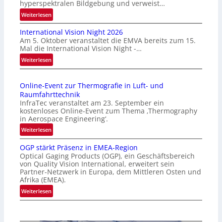
hyperspektralen Bildgebung und verweist…
:
Weiterlesen
H
International Vision Night 2026
o
Am 5. Oktober veranstaltet die EMVA bereits zum 15.
m
Mal die International Vision Night -…
e
:
Weiterlesen
p
I
a
n
g
Online-Event zur Thermografie in Luft- und
t
e
Raumfahrttechnik
e
‚
InfraTec veranstaltet am 23. September ein
r
H
kostenloses Online-Event zum Thema ‚Thermography
n
y
in Aerospace Engineering‘.
a
p
:
Weiterlesen
t
e
O
i
r
OGP stärkt Präsenz in EMEA-Region
n
o
Optical Gaging Products (OGP), ein Geschäftsbereich
s
l
n
von Quality Vision International, erweitert sein
p
i
Partner-Netzwerk in Europa, dem Mittleren Osten und
a
e
n
Afrika (EMEA).
l
c
e
:
Weiterlesen
V
t
-
O
i
r
E
G
s
a
v
P
i
l