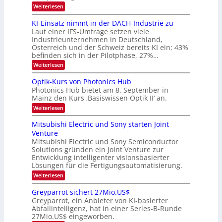
e
:
Weiterlesen
B
l
8
d
i
6
KI-Einsatz nimmt in der DACH-Industrie zu
e
l
9
t
Laut einer IFS-Umfrage setzen viele
.
d
s
Industrieunternehmen in Deutschland,
W
t
v
Österreich und der Schweiz bereits KI ein: 43%
E
a
befinden sich in der Pilotphase, 27%…
-
e
r
H
k
r
:
Weiterlesen
e
e
K
a
r
s
I
Optik-Kurs von Photonics Hub
a
r
W
-
e
Photonics Hub bietet am 8. September in
a
E
b
u
Mainz den Kurs ‚Basiswissen Optik II‘ an.
c
i
e
s
h
n
:
Weiterlesen
-
i
s
s
O
S
t
a
t
p
Mitsubishi Electric und Sony starten Joint
e
u
t
t
u
m
Venture
m
z
i
i
n
i
n
Mitsubishi Electric und Sony Semiconductor
k
n
m
i
Solutions gründen ein Joint Venture zur
-
g
a
e
m
K
Entwicklung intelligenter visionsbasierter
s
r
r
m
u
Lösungen für die Fertigungsautomatisierung.
-
s
t
r
:
t
Weiterlesen
i
s
T
M
e
n
v
r
i
n
d
o
Greyparrot sichert 27Mio.US$
t
H
e
e
n
Greyparrot, ein Anbieter von KI-basierter
s
a
r
P
n
Abfallintelligenz, hat in einer Series-B-Runde
u
l
D
h
d
27Mio.US$ eingeworben.
b
b
A
o