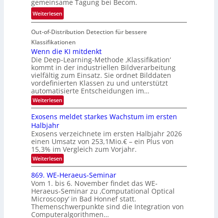
gemeinsame Tagung bei Becom.
n
T
e
:
Weiterlesen
V
o
i
T
I
u
t
Out-of-Distribution Detection für bessere
a
S
r
e
g
I
Klassifikationen
e
n
u
Wenn die KI mitdenkt
O
n
Die Deep-Learning-Methode ‚Klassifikation‘
n
N
a
kommt in der industriellen Bildverarbeitung
g
T
u
vielfältig zum Einsatz. Sie ordnet Bilddaten
z
e
vordefinierten Klassen zu und unterstützt
f
u
c
automatisierte Entscheidungen im…
d
E
h
:
Weiterlesen
e
l
T
W
r
e
e
a
Exosens meldet starkes Wachstum im ersten
V
n
k
Halbjahr
l
n
I
Exosens verzeichnete im ersten Halbjahr 2026
t
k
d
S
einen Umsatz von 253,1Mio.€ – ein Plus von
i
r
s
e
I
15,3% im Vergleich zum Vorjahr.
o
K
O
:
Weiterlesen
n
I
E
N
m
i
x
869. WE-Heraeus-Seminar
i
2
o
k
t
Vom 1. bis 6. November findet das WE-
0
s
d
-
Heraeus-Seminar zu ‚Computational Optical
e
2
e
u
Microscopy‘ in Bad Honnef statt.
n
n
6
Themenschwerpunkte sind die Integration von
s
n
k
m
Computeralgorithmen…
t
d