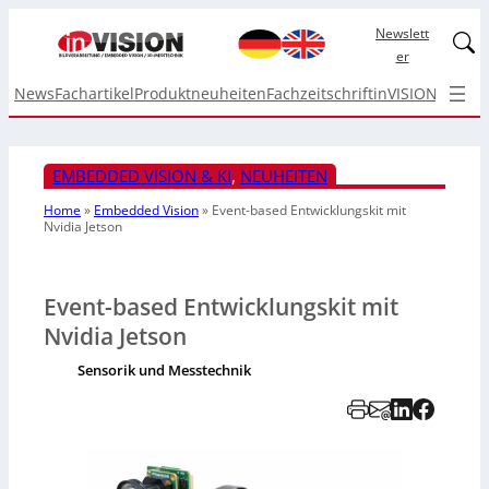
Newslett
Linked
er
News
Fachartikel
Produktneuheiten
Fachzeitschrift
inVISION Top I
EMBEDDED VISION & KI
, 
NEUHEITEN
Home
»
Embedded Vision
»
Event-based Entwicklungskit mit
Nvidia Jetson
Event-based Entwicklungskit mit
Nvidia Jetson
Sensorik und Messtechnik