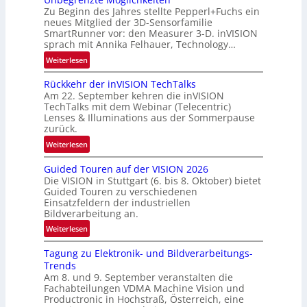
‘
u
Zu Beginn des Jahres stellte Pepperl+Fuchs ein
n
neues Mitglied der 3D-Sensorfamilie
SmartRunner vor: den Measurer 3-D. inVISION
d
sprach mit Annika Felhauer, Technology…
e
:
Weiterlesen
U
Rückkehr der inVISION TechTalks
n
Am 22. September kehren die inVISION
b
TechTalks mit dem Webinar (Telecentric)
e
Lenses & Illuminations aus der Sommerpause
g
zurück.
r
:
Weiterlesen
e
R
n
Guided Touren auf der VISION 2026
ü
z
Die VISION in Stuttgart (6. bis 8. Oktober) bietet
c
t
Guided Touren zu verschiedenen
k
Einsatzfeldern der industriellen
e
k
Bildverarbeitung an.
M
e
:
ö
Weiterlesen
h
G
g
r
Tagung zu Elektronik- und Bildverarbeitungs-
u
l
d
Trends
i
i
e
Am 8. und 9. September veranstalten die
d
c
r
Fachabteilungen VDMA Machine Vision und
e
h
Productronic in Hochstraß, Österreich, eine
i
d
k