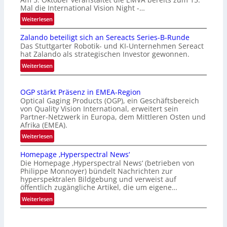
Mal die International Vision Night -…
:
Weiterlesen
I
Zalando beteiligt sich an Sereacts Series-B-Runde
n
Das Stuttgarter Robotik- und KI-Unternehmen Sereact
t
hat Zalando als strategischen Investor gewonnen.
e
:
Weiterlesen
r
Z
n
a
a
OGP stärkt Präsenz in EMEA-Region
l
t
Optical Gaging Products (OGP), ein Geschäftsbereich
a
i
von Quality Vision International, erweitert sein
n
o
Partner-Netzwerk in Europa, dem Mittleren Osten und
d
Afrika (EMEA).
n
o
a
:
Weiterlesen
b
l
O
e
Homepage ‚Hyperspectral News‘
V
G
t
Die Homepage ‚Hyperspectral News‘ (betrieben von
i
P
Philippe Monnoyer) bündelt Nachrichten zur
e
s
s
hyperspektralen Bildgebung und verweist auf
i
i
t
öffentlich zugängliche Artikel, die um eigene…
l
o
ä
:
Weiterlesen
i
n
r
H
g
N
k
o
t
i
t