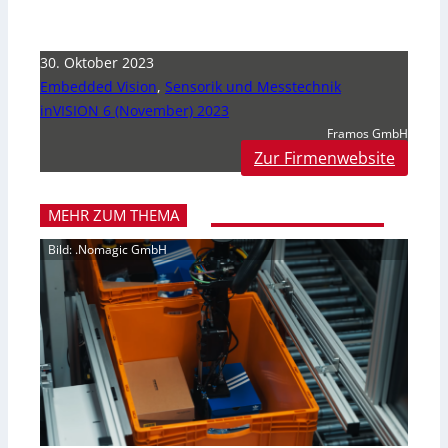
30. Oktober 2023
Embedded Vision
,
Sensorik und Messtechnik
inVISION 6 (November) 2023
Framos GmbH
Zur Firmenwebsite
MEHR ZUM THEMA
Bild: .Nomagic GmbH