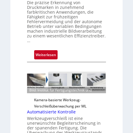
Die präzise Erkennung von
Druckmarken in zunehmend
farbkritischen Anwendungen, die
Fähigkeit zur frühzeitigen
Fehlervermeidung und der autonome
Betrieb unter variablen Bedingungen
machen industrielle Bildverarbeitung
zu einem wesentlichen Effizienztreiber.
…
:
Weiterlesen
Z
u
v
e
r
Bild: Institut für Fertigungstechnik und
l
ä
Kamera-basierte Werkzeug-
s
Verschleißüberwachung per ML
s
Automatisierte Kontrolle
i
Werkzeugverschleiß ist eine
unerwünschte Begleiterscheinung in
g
der spanenden Fertigung. Die
e
Überwachung des Werkzeugzustands