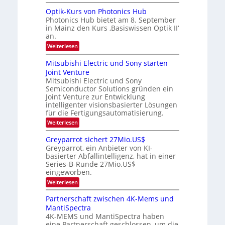
K
t
e
c
I
u
Optik-Kurs von Photonics Hub
h
u
-
s
s
Photonics Hub bietet am 8. September
n
E
-
t
in Mainz den Kurs ‚Basiswissen Optik II‘
i
S
g
u
an.
n
e
m
s
s
m
:
i
Weiterlesen
-
a
i
O
m
t
n
T
p
e
Mitsubishi Electric und Sony starten
z
a
t
r
r
Joint Venture
n
r
i
s
e
i
Mitsubishi Electric und Sony
k
t
m
Semiconductor Solutions gründen ein
-
n
e
m
K
n
Joint Venture zur Entwicklung
d
t
u
H
intelligenter visionsbasierter Lösungen
i
s
r
a
für die Fertigungsautomatisierung.
n
s
l
d
:
Weiterlesen
v
b
e
M
o
j
r
i
n
a
Greyparrot sichert 27Mio.US$
D
t
P
h
Greyparrot, ein Anbieter von KI-
A
s
h
r
basierter Abfallintelligenz, hat in einer
C
u
o
H
Series-B-Runde 27Mio.US$
b
t
-
eingeworben.
i
o
I
s
n
:
Weiterlesen
n
h
i
G
d
i
c
r
Partnerschaft zwischen 4K-Mems und
u
E
s
e
s
l
MantiSpectra
H
y
t
e
u
4K-MEMS und MantiSpectra haben
p
r
c
b
eine Partnerschaft geschlossen, um die
a