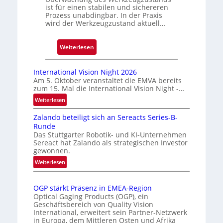
D
ist für einen stabilen und sichereren
Prozess unabdingbar. In der Praxis
r
wird der Werkzeugzustand aktuell…
u
c
k
:
Weiterlesen
m
A
a
u
International Vision Night 2026
r
t
Am 5. Oktober veranstaltet die EMVA bereits
zum 15. Mal die International Vision Night -…
k
o
e
m
:
Weiterlesen
n
I
a
Zalando beteiligt sich an Sereacts Series-B-
n
e
t
Runde
t
r
i
Das Stuttgarter Robotik- und KI-Unternehmen
e
k
s
Sereact hat Zalando als strategischen Investor
r
gewonnen.
e
i
n
n
e
:
Weiterlesen
a
Z
n
r
t
a
u
t
i
OGP stärkt Präsenz in EMEA-Region
l
n
e
o
Optical Gaging Products (OGP), ein
a
g
K
n
Geschäftsbereich von Quality Vision
n
International, erweitert sein Partner-Netzwerk
a
o
d
in Europa, dem Mittleren Osten und Afrika
l