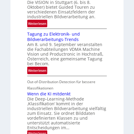
z
Die VISION in Stuttgart (6. bis 8.
c
t
Oktober) bietet Guided Touren zu
k
verschiedenen Einsatzfeldern der
e
k
industriellen Bildverarbeitung an.
M
e
:
ö
Weiterlesen
h
G
g
r
Tagung zu Elektronik- und
u
l
d
Bildverarbeitungs-Trends
i
i
e
Am 8. und 9. September veranstalten
d
c
r
die Fachabteilungen VDMA Machine
e
h
Vision und Productronic in Hochstraß,
i
d
k
Österreich, eine gemeinsame Tagung
n
T
e
bei Becom.
V
o
i
:
Weiterlesen
I
u
t
T
S
r
e
Out-of-Distribution Detection für bessere
a
I
e
n
g
Klassifikationen
O
n
u
Wenn die KI mitdenkt
N
a
Die Deep-Learning-Methode
n
T
u
‚Klassifikation‘ kommt in der
g
e
industriellen Bildverarbeitung vielfältig
f
z
c
zum Einsatz. Sie ordnet Bilddaten
d
u
h
vordefinierten Klassen zu und
e
E
unterstützt automatisierte
T
r
Entscheidungen im…
l
a
V
e
:
Weiterlesen
l