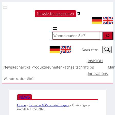
LinkedIn
Newsletter abonnieren
Search
LinkedIn
Newsletter
inVISION
News
Fachartikel
Produktneuheiten
Fachzeitschrift
Top
Mar
Innovations
Search
NEWS
Home
»
Termine & Veranstaltungen
»
Ankündigung
inVISION Days 2023