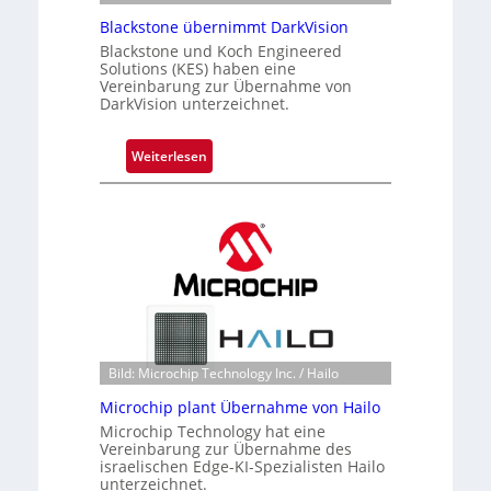
Blackstone übernimmt DarkVision
Blackstone und Koch Engineered
Solutions (KES) haben eine
Vereinbarung zur Übernahme von
DarkVision unterzeichnet.
:
Weiterlesen
B
l
a
c
k
s
t
o
n
Bild: Microchip Technology Inc. / Hailo
e
Microchip plant Übernahme von Hailo
ü
Microchip Technology hat eine
b
Vereinbarung zur Übernahme des
e
israelischen Edge-KI-Spezialisten Hailo
r
unterzeichnet.