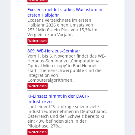
I
W
k
k
e
S
Exosens meldet starkes Wachstum im
t
s
n
I
ersten Halbjahr
r
n
Exosens verzeichnete im ersten
O
d
o
Halbjahr 2026 einen Umsatz von
i
N
n
e
253,1Mio.€ – ein Plus von 15,3% im
2
K
i
Vergleich zum Vorjahr.
I
0
k
:
Weiterlesen
m
2
E
-
i
6
x
t
869. WE-Heraeus-Seminar
u
o
d
Vom 1. bis 6. November findet das WE-
n
s
e
Heraeus-Seminar zu ‚Computational
e
d
n
Optical Microscopy‘ in Bad Honnef
n
k
B
statt. Themenschwerpunkte sind die
s
t
i
m
Integration von
e
l
Computeralgorithmen…
l
d
:
Weiterlesen
d
8
v
e
6
t
KI-Einsatz nimmt in der DACH-
e
9
s
Industrie zu
r
.
t
Laut einer IFS-Umfrage setzen viele
W
a
a
Industrieunternehmen in Deutschland,
E
r
r
-
Österreich und der Schweiz bereits KI
k
b
H
e
ein: 43% befinden sich in der
e
s
e
Pilotphase, 27%…
r
W
i
:
Weiterlesen
a
a