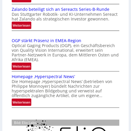
I
Zalando beteiligt sich an Sereacts Series-B-Runde
n
Das Stuttgarter Robotik- und KI-Unternehmen Sereact
t
hat Zalando als strategischen Investor gewonnen.
e
:
Weiterlesen
r
Z
n
a
a
OGP stärkt Präsenz in EMEA-Region
l
t
Optical Gaging Products (OGP), ein Geschäftsbereich
a
i
von Quality Vision International, erweitert sein
n
o
Partner-Netzwerk in Europa, dem Mittleren Osten und
d
Afrika (EMEA).
n
o
a
:
Weiterlesen
b
l
O
e
Homepage ‚Hyperspectral News‘
V
G
t
Die Homepage ‚Hyperspectral News‘ (betrieben von
i
P
Philippe Monnoyer) bündelt Nachrichten zur
e
s
s
hyperspektralen Bildgebung und verweist auf
i
i
t
öffentlich zugängliche Artikel, die um eigene…
l
o
ä
:
Weiterlesen
i
n
r
H
g
N
k
o
t
i
t
m
s
g
P
Bild: Elio Labs.
e
i
h
r
p
c