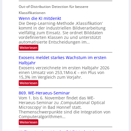
T
I
u
t
Out-of-Distribution Detection für bessere
a
S
r
e
g
I
Klassifikationen
e
n
u
Wenn die KI mitdenkt
O
n
Die Deep-Learning-Methode ‚Klassifikation‘
n
N
a
kommt in der industriellen Bildverarbeitung
g
T
u
vielfältig zum Einsatz. Sie ordnet Bilddaten
z
e
vordefinierten Klassen zu und unterstützt
f
u
c
automatisierte Entscheidungen im…
d
E
h
:
Weiterlesen
e
l
T
W
r
e
e
a
Exosens meldet starkes Wachstum im ersten
V
n
k
Halbjahr
l
n
I
Exosens verzeichnete im ersten Halbjahr 2026
t
k
d
S
einen Umsatz von 253,1Mio.€ – ein Plus von
i
r
s
e
I
15,3% im Vergleich zum Vorjahr.
o
K
O
:
Weiterlesen
n
I
E
N
m
i
x
869. WE-Heraeus-Seminar
i
2
o
k
t
Vom 1. bis 6. November findet das WE-
0
s
d
-
Heraeus-Seminar zu ‚Computational Optical
e
2
e
u
Microscopy‘ in Bad Honnef statt.
n
n
6
Themenschwerpunkte sind die Integration von
s
n
k
m
Computeralgorithmen…
t
d
e
:
Weiterlesen
B
l
8
d
i
6