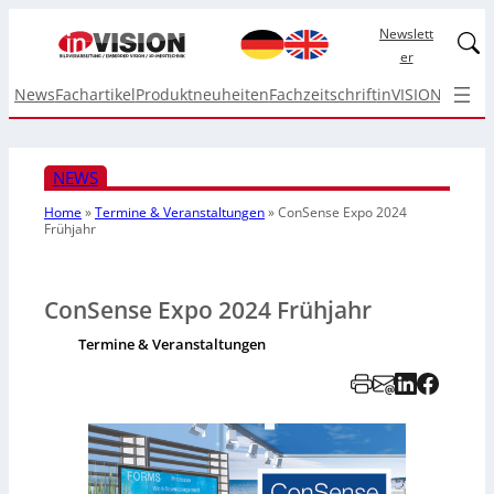
Newslett
Linked
er
News
Fachartikel
Produktneuheiten
Fachzeitschrift
inVISION Top I
NEWS
Home
»
Termine & Veranstaltungen
»
ConSense Expo 2024
Frühjahr
ConSense Expo 2024 Frühjahr
Termine & Veranstaltungen