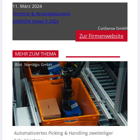
11. März 2024
Termine & Veranstaltungen
inVISION News 9 2024
ConSense GmbH
Zur Firmenwebsite
MEHR ZUM THEMA
Bild: .Nomagic GmbH
Automatisiertes Picking & Handling zweiteiliger