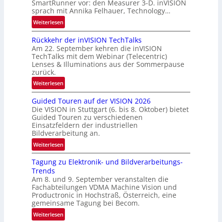
SmartRunner vor: den Measurer 3-D. inVISION
d
sprach mit Annika Felhauer, Technology…
e
:
Weiterlesen
U
Rückkehr der inVISION TechTalks
n
Am 22. September kehren die inVISION
b
TechTalks mit dem Webinar (Telecentric)
e
Lenses & Illuminations aus der Sommerpause
g
zurück.
r
:
Weiterlesen
e
R
n
Guided Touren auf der VISION 2026
ü
z
Die VISION in Stuttgart (6. bis 8. Oktober) bietet
c
t
Guided Touren zu verschiedenen
k
Einsatzfeldern der industriellen
e
k
Bildverarbeitung an.
M
e
:
ö
Weiterlesen
h
G
g
r
Tagung zu Elektronik- und Bildverarbeitungs-
u
l
d
Trends
i
i
e
Am 8. und 9. September veranstalten die
d
c
r
Fachabteilungen VDMA Machine Vision und
e
h
Productronic in Hochstraß, Österreich, eine
i
d
k
gemeinsame Tagung bei Becom.
n
T
e
:
Weiterlesen
V
o
i