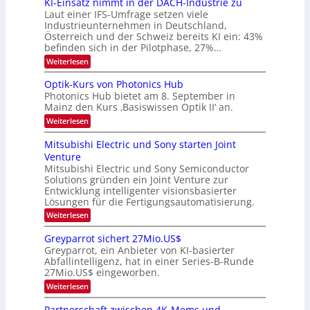
KI-Einsatz nimmt in der DACH-Industrie zu
e
l
9
t
Laut einer IFS-Umfrage setzen viele
.
d
s
Industrieunternehmen in Deutschland,
W
t
v
Österreich und der Schweiz bereits KI ein: 43%
E
a
befinden sich in der Pilotphase, 27%…
-
e
r
H
k
r
:
Weiterlesen
e
e
K
a
r
s
I
Optik-Kurs von Photonics Hub
a
r
W
-
e
Photonics Hub bietet am 8. September in
a
E
b
u
Mainz den Kurs ‚Basiswissen Optik II‘ an.
c
i
e
s
h
n
:
Weiterlesen
-
i
s
s
O
S
t
a
t
p
Mitsubishi Electric und Sony starten Joint
e
u
t
t
u
m
Venture
m
z
i
i
n
i
n
Mitsubishi Electric und Sony Semiconductor
k
n
m
i
Solutions gründen ein Joint Venture zur
-
g
a
e
m
K
Entwicklung intelligenter visionsbasierter
s
r
r
m
u
Lösungen für die Fertigungsautomatisierung.
-
s
t
r
:
t
Weiterlesen
i
s
T
M
e
n
v
r
i
n
d
o
Greyparrot sichert 27Mio.US$
t
H
e
e
n
Greyparrot, ein Anbieter von KI-basierter
s
a
r
P
n
Abfallintelligenz, hat in einer Series-B-Runde
u
l
D
h
d
27Mio.US$ eingeworben.
b
b
A
o
i
j
C
s
t
:
Weiterlesen
s
a
H
o
G
h
h
-
n
r
Partnerschaft zwischen 4K-Mems und