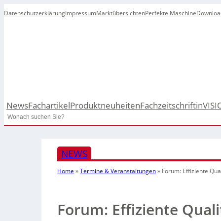
Datenschutzerklärung
Impressum
Marktübersichten
Perfekte Maschine
Downloa
News
Fachartikel
Produktneuheiten
Fachzeitschrift
inVISI
Search
NEWS
Home
»
Termine & Veranstaltungen
»
Forum: Effiziente Qua
Forum: Effiziente Quali