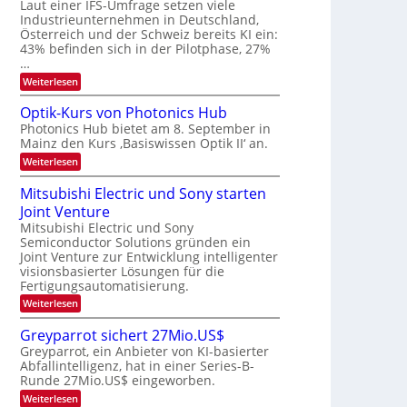
W
Laut einer IFS-Umfrage setzen viele
t
e
E
a
Industrieunternehmen in Deutschland,
r
-
r
Österreich und der Schweiz bereits KI ein:
H
a
k
43% befinden sich in der Pilotphase, 27%
e
e
r
…
r
s
b
a
:
Weiterlesen
W
e
e
K
a
u
I
c
i
Optik-Kurs von Photonics Hub
s
-
h
t
Photonics Hub bietet am 8. September in
-
E
s
S
Mainz den Kurs ‚Basiswissen Optik II‘ an.
i
u
t
e
n
u
:
Weiterlesen
n
m
s
m
O
g
i
a
i
p
Mitsubishi Electric und Sony starten
n
t
m
s
t
a
z
Joint Venture
e
i
-
r
n
r
k
Mitsubishi Electric und Sony
T
i
s
-
Semiconductor Solutions gründen ein
m
t
r
K
Joint Venture zur Entwicklung intelligenter
m
e
u
e
visionsbasierter Lösungen für die
t
n
r
n
i
Fertigungsautomatisierung.
H
s
n
a
d
v
:
Weiterlesen
d
l
o
M
s
e
b
n
i
Greyparrot sichert 27Mio.US$
r
j
P
t
D
a
Greyparrot, ein Anbieter von KI-basierter
h
s
A
h
o
Abfallintelligenz, hat in einer Series-B-
u
C
r
t
Runde 27Mio.US$ eingeworben.
b
H
o
i
:
-
Weiterlesen
n
s