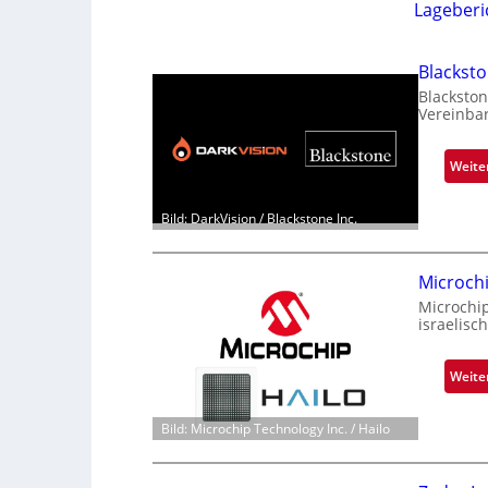
Lageberi
Blackst
Blackston
Vereinba
Weite
Bild: DarkVision / Blackstone Inc.
Microch
Microchi
israelisc
Weite
Bild: Microchip Technology Inc. / Hailo