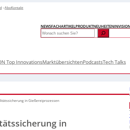
d
Abo
Kontakt
NEWS
FACHARTIKEL
PRODUKTNEUHEITEN
INVISIO
Search
ON Top Innovations
Marktübersichten
Podcasts
Tech Talks
litätssicherung in Gießereiprozessen
tätssicherung in