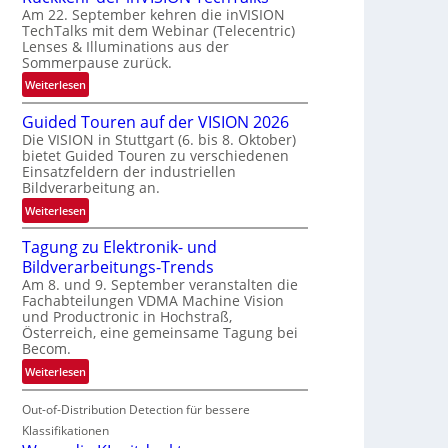
Am 22. September kehren die inVISION
b
TechTalks mit dem Webinar (Telecentric)
e
Lenses & Illuminations aus der
g
Sommerpause zurück.
r
:
Weiterlesen
e
R
n
Guided Touren auf der VISION 2026
ü
z
Die VISION in Stuttgart (6. bis 8. Oktober)
c
t
bietet Guided Touren zu verschiedenen
k
e
Einsatzfeldern der industriellen
k
Bildverarbeitung an.
M
e
ö
:
Weiterlesen
h
g
G
r
l
Tagung zu Elektronik- und
u
d
i
Bildverarbeitungs-Trends
i
e
c
Am 8. und 9. September veranstalten die
d
r
Fachabteilungen VDMA Machine Vision
h
e
i
und Productronic in Hochstraß,
k
d
n
Österreich, eine gemeinsame Tagung bei
e
T
Becom.
V
i
o
I
:
Weiterlesen
t
u
S
T
e
r
I
Out-of-Distribution Detection für bessere
a
n
e
O
g
Klassifikationen
n
N
u