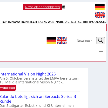
LinkedIn
Newsletter abonnieren
N TOP INNOVATIONS
TECH TALKS WEBINARE
FACHZEITSCHRIFT
PODCASTS
LinkedIn
Newsletter
International Vision Night 2026
Am 5. Oktober veranstaltet die EMVA bereits zum
15. Mal die International Vision Night -…
:
Weiterlesen
I
Zalando beteiligt sich an Sereacts Series-B-
n
Runde
t
Das Stuttgarter Robotik- und KI-Unternehmen
e