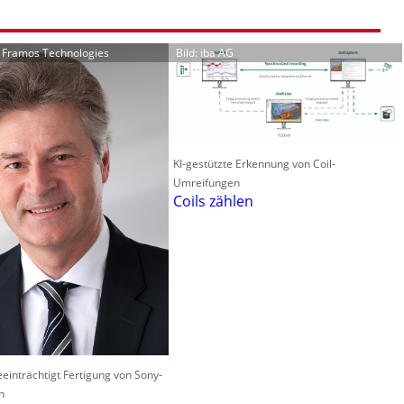
r Framos Technologies
Bild: iba AG
KI-gestützte Erkennung von Coil-
Umreifungen
Coils zählen
einträchtigt Fertigung von Sony-
n