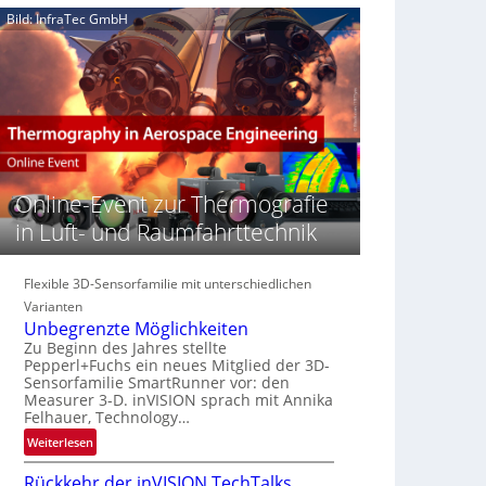
e
n
n
Bild: InfraTec GmbH
‚
S
z
H
e
i
y
r
n
p
e
E
e
a
M
r
c
E
s
t
A
p
s
-
e
Online-Event zur Thermografie
S
R
c
e
e
in Luft- und Raumfahrttechnik
t
r
g
r
i
i
a
e
Flexible 3D-Sensorfamilie mit unterschiedlichen
o
l
s
n
Varianten
N
-
Unbegrenzte Möglichkeiten
e
B
Zu Beginn des Jahres stellte
w
Pepperl+Fuchs ein neues Mitglied der 3D-
-
s
Sensorfamilie SmartRunner vor: den
R
Measurer 3-D. inVISION sprach mit Annika
‘
u
Felhauer, Technology…
n
:
Weiterlesen
d
U
e
Rückkehr der inVISION TechTalks
n