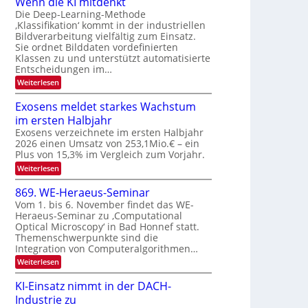
Wenn die KI mitdenkt
a
T
n
Die Deep-Learning-Methode
u
‚Klassifikation‘ kommt in der industriellen
e
g
f
Bildverarbeitung vielfältig zum Einsatz.
c
z
d
Sie ordnet Bilddaten vordefinierten
h
u
Klassen zu und unterstützt automatisierte
e
T
E
Entscheidungen im…
r
a
l
:
Weiterlesen
V
l
e
W
I
e
k
k
Exosens meldet starkes Wachstum
S
n
s
t
im ersten Halbjahr
n
I
r
d
Exosens verzeichnete im ersten Halbjahr
O
i
2026 einen Umsatz von 253,1Mio.€ – ein
o
e
N
Plus von 15,3% im Vergleich zum Vorjahr.
n
K
2
:
Weiterlesen
I
i
0
E
m
k
x
i
2
869. WE-Heraeus-Seminar
-
o
t
6
Vom 1. bis 6. November findet das WE-
s
d
u
Heraeus-Seminar zu ‚Computational
e
e
n
Optical Microscopy‘ in Bad Honnef statt.
n
n
d
s
k
Themenschwerpunkte sind die
m
t
Integration von Computeralgorithmen…
B
e
i
:
Weiterlesen
l
8
d
l
6
e
KI-Einsatz nimmt in der DACH-
d
9
t
Industrie zu
v
.
s