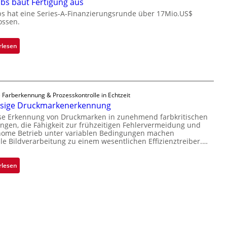
bs baut Fertigung aus
o
n
c
bs hat eine Series-A-Finanzierungsrunde über 17Mio.US$
i
ossen.
h
m
i
m
p
:
rlesen
t
p
Z
D
l
a
a
a
d
r
n
a
k
 Farberkennung & Prozesskontrolle in Echtzeit
t
r
ssige Druckmarkenerkennung
V
Ü
L
i
ise Erkennung von Druckmarken in zunehmend farbkritischen
b
a
gen, die Fähigkeit zur frühzeitigen Fehlervermeidung und
s
e
b
nome Betrieb unter variablen Bedingungen machen
i
r
lle Bildverarbeitung zu einem wesentlichen Effizienztreiber.…
s
o
n
b
n
a
a
:
rlesen
h
u
Z
m
t
u
e
F
v
v
e
e
o
r
r
n
t