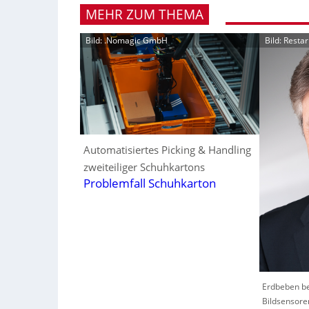
MEHR ZUM THEMA
Bild: .Nomagic GmbH
Bild: Resta
Automatisiertes Picking & Handling
zweiteiliger Schuhkartons
Problemfall Schuhkarton
Erdbeben be
Bildsensore