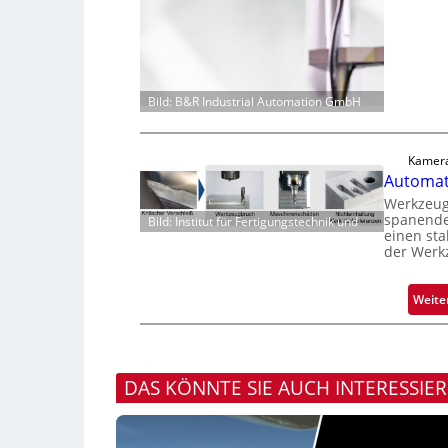
Bild: B&R Industrial Automation GmbH
Kamera
Automati
Werkzeugv
spanende
Bild: Institut für Fertigungstechnik und
einen sta
der Werk
Weite
DAS KÖNNTE SIE AUCH INTERESSIE