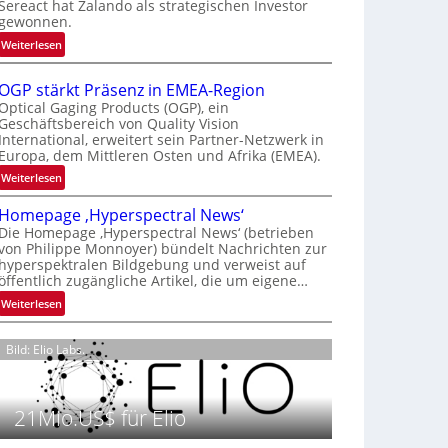
Sereact hat Zalando als strategischen Investor
r
gewonnen.
n
:
Weiterlesen
a
Z
t
a
i
OGP stärkt Präsenz in EMEA-Region
l
o
Optical Gaging Products (OGP), ein
a
Geschäftsbereich von Quality Vision
n
International, erweitert sein Partner-Netzwerk in
n
a
Europa, dem Mittleren Osten und Afrika (EMEA).
d
l
o
:
Weiterlesen
V
b
O
i
Homepage ‚Hyperspectral News‘
e
G
s
Die Homepage ‚Hyperspectral News‘ (betrieben
t
P
i
von Philippe Monnoyer) bündelt Nachrichten zur
e
s
o
hyperspektralen Bildgebung und verweist auf
i
t
n
öffentlich zugängliche Artikel, die um eigene…
l
ä
N
:
Weiterlesen
i
r
i
H
g
k
g
o
t
t
Bild: Elio Labs.
h
m
s
P
t
e
i
r
2
p
c
ä
0
21Mio.US$ für Elio
a
h
s
2
g
a
e
6