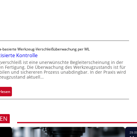
l
H
i
ä
a
g
s
i
u
s
l
n
i
o
g
g
a
e
u
D
-basierte Werkzeug-Verschleißüberwachung per ML
s
r
sierte Kontrolle
u
erschleiß ist eine unerwünschte Begleiterscheinung in der
c
n Fertigung. Die Überwachung des Werkzeugzustands ist für
k
bilen und sichereren Prozess unabdingbar. In der Praxis wird
zeugzustand aktuell…
m
a
r
:
rlesen
k
A
e
u
n
t
e
o
REN
r
m
k
a
e
t