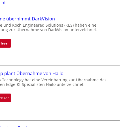
cht
one übernimmt DarkVision
e und Koch Engineered Solutions (KES) haben eine
rung zur Übernahme von DarkVision unterzeichnet.
:
rlesen
B
l
a
c
k
ip plant Übernahme von Hailo
s
p Technology hat eine Vereinbarung zur Übernahme des
hen Edge-KI-Spezialisten Hailo unterzeichnet.
t
o
n
:
rlesen
e
M
ü
i
b
c
e
r
r