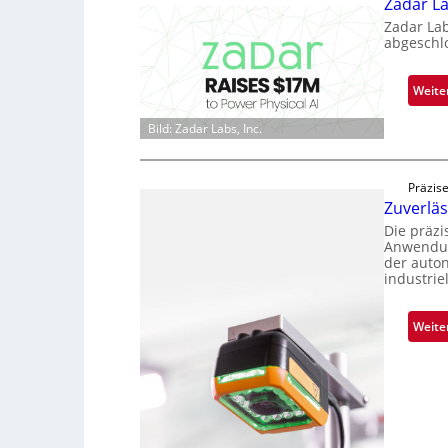
Zadar La
Zadar La
abgeschl
Weite
Bild: Zadar Labs, Inc.
Präzise
Zuverlä
Die präz
Anwendun
der auto
industrie
Weite