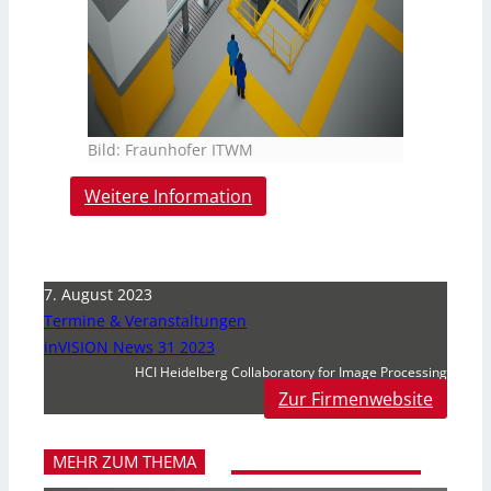
Bild: Fraunhofer ITWM
Weitere Information
7. August 2023
Termine & Veranstaltungen
inVISION News 31 2023
HCI Heidelberg Collaboratory for Image Processing
Zur Firmenwebsite
MEHR ZUM THEMA