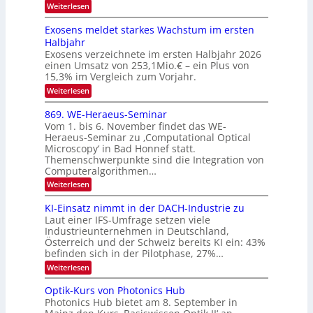
c
a
:
Weiterlesen
V
t
W
l
I
e
r
Exosens meldet starkes Wachstum im ersten
k
n
S
a
Halbjahr
s
n
I
Exosens verzeichnete im ersten Halbjahr 2026
d
O
einen Umsatz von 253,1Mio.€ – ein Plus von
i
e
15,3% im Vergleich zum Vorjahr.
N
K
2
:
Weiterlesen
I
E
0
m
x
869. WE-Heraeus-Seminar
i
2
o
t
Vom 1. bis 6. November findet das WE-
s
6
d
Heraeus-Seminar zu ‚Computational Optical
e
e
Microscopy‘ in Bad Honnef statt.
n
n
Themenschwerpunkte sind die Integration von
s
k
m
Computeralgorithmen…
t
e
:
Weiterlesen
l
8
d
6
KI-Einsatz nimmt in der DACH-Industrie zu
e
9
t
Laut einer IFS-Umfrage setzen viele
.
s
Industrieunternehmen in Deutschland,
W
t
Österreich und der Schweiz bereits KI ein: 43%
E
a
befinden sich in der Pilotphase, 27%…
-
r
H
k
:
Weiterlesen
e
e
K
r
s
I
Optik-Kurs von Photonics Hub
a
W
-
e
Photonics Hub bietet am 8. September in
a
E
u