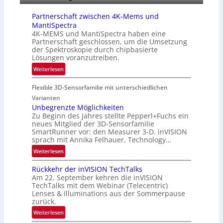
E
i
A
Partnerschaft zwischen 4K-Mems und
n
-
MantiSpectra
L
R
4K-MEMS und MantiSpectra haben eine
u
Partnerschaft geschlossen, um die Umsetzung
e
f
der Spektroskopie durch chipbasierte
g
t
Lösungen voranzutreiben.
i
-
:
Weiterlesen
o
u
P
n
n
Flexible 3D-Sensorfamilie mit unterschiedlichen
a
d
r
Varianten
R
t
Unbegrenzte Möglichkeiten
a
Zu Beginn des Jahres stellte Pepperl+Fuchs ein
n
u
neues Mitglied der 3D-Sensorfamilie
e
SmartRunner vor: den Measurer 3-D. inVISION
m
r
sprach mit Annika Felhauer, Technology…
f
s
a
:
Weiterlesen
c
h
U
h
Rückkehr der inVISION TechTalks
r
n
a
Am 22. September kehren die inVISION
t
b
f
TechTalks mit dem Webinar (Telecentric)
t
e
t
Lenses & Illuminations aus der Sommerpause
e
g
zurück.
z
c
r
w
:
Weiterlesen
h
e
i
R