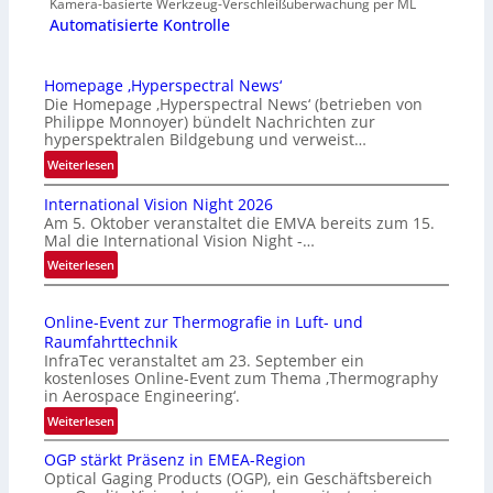
Kamera-basierte Werkzeug-Verschleißüberwachung per ML
Automatisierte Kontrolle
Homepage ‚Hyperspectral News‘
Die Homepage ‚Hyperspectral News‘ (betrieben von
Philippe Monnoyer) bündelt Nachrichten zur
hyperspektralen Bildgebung und verweist…
:
Weiterlesen
H
International Vision Night 2026
o
Am 5. Oktober veranstaltet die EMVA bereits zum 15.
m
Mal die International Vision Night -…
e
:
Weiterlesen
p
I
a
n
g
Online-Event zur Thermografie in Luft- und
t
e
Raumfahrttechnik
e
‚
InfraTec veranstaltet am 23. September ein
r
H
kostenloses Online-Event zum Thema ‚Thermography
n
y
in Aerospace Engineering‘.
a
p
:
Weiterlesen
t
e
O
i
r
OGP stärkt Präsenz in EMEA-Region
n
o
Optical Gaging Products (OGP), ein Geschäftsbereich
s
l