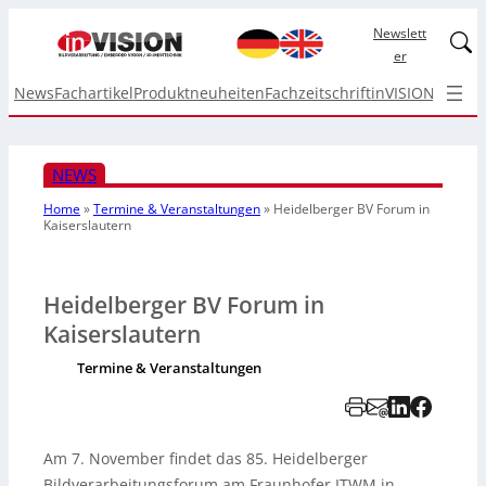
Newslett
Linked
er
News
Fachartikel
Produktneuheiten
Fachzeitschrift
inVISION Top I
NEWS
Home
»
Termine & Veranstaltungen
»
Heidelberger BV Forum in
Kaiserslautern
Heidelberger BV Forum in
Kaiserslautern
Termine & Veranstaltungen
Am 7. November findet das 85. Heidelberger
Bildverarbeitungsforum am Fraunhofer ITWM in