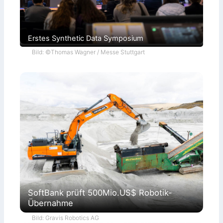
Erstes Synthetic Data Symposium
Bild: ©Thomas Wagner / Messe Stuttgart
SoftBank prüft 500Mio.US$ Robotik-
Übernahme
Bild: Gravis Robotics AG