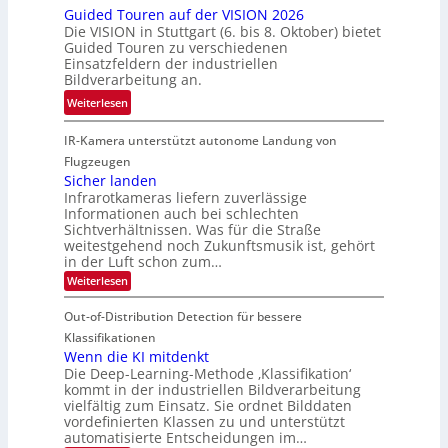
n
n
s
Guided Touren auf der VISION 2026
ü
i
z
Die VISION in Stuttgart (6. bis 8. Oktober) bietet
c
c
k
t
Guided Touren zu verschiedenen
h
k
Einsatzfeldern der industriellen
e
e
k
Bildverarbeitung an.
M
n
e
:
ö
Weiterlesen
4
h
G
g
K
r
IR-Kamera unterstützt autonome Landung von
u
l
-
d
i
i
Flugzeugen
M
e
d
c
Sicher landen
e
r
Infrarotkameras liefern zuverlässige
e
h
m
i
Informationen auch bei schlechten
d
k
s
n
Sichtverhältnissen. Was für die Straße
T
e
u
weitestgehend noch Zukunftsmusik ist, gehört
V
o
i
in der Luft schon zum…
n
I
u
t
d
:
Weiterlesen
S
r
e
S
M
I
i
e
n
Out-of-Distribution Detection für bessere
a
O
c
n
n
h
Klassifikationen
N
a
e
t
Wenn die KI mitdenkt
T
r
u
Die Deep-Learning-Methode ‚Klassifikation‘
i
e
l
f
kommt in der industriellen Bildverarbeitung
a
S
c
vielfältig zum Einsatz. Sie ordnet Bilddaten
d
n
p
h
vordefinierten Klassen zu und unterstützt
d
e
e
e
T
automatisierte Entscheidungen im…
r
n