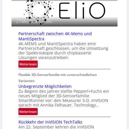
r
i
a
n
f
E
i
21Mio.US$ für Elio
M
e
E
i
A
Partnerschaft zwischen 4K-Mems und
n
-
MantiSpectra
L
R
4K-MEMS und MantiSpectra haben eine
u
Partnerschaft geschlossen, um die Umsetzung
e
f
der Spektroskopie durch chipbasierte
g
t
Lösungen voranzutreiben.
i
-
:
Weiterlesen
o
u
P
n
n
Flexible 3D-Sensorfamilie mit unterschiedlichen
a
d
r
Varianten
R
t
Unbegrenzte Möglichkeiten
a
Zu Beginn des Jahres stellte Pepperl+Fuchs ein
n
u
neues Mitglied der 3D-Sensorfamilie
e
SmartRunner vor: den Measurer 3-D. inVISION
m
r
sprach mit Annika Felhauer, Technology…
f
s
a
:
Weiterlesen
c
h
U
h
Rückkehr der inVISION TechTalks
r
n
a
Am 22. September kehren die inVISION
t
b