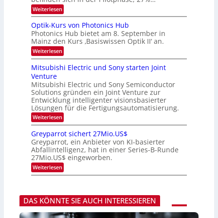
r
H
k
:
Weiterlesen
e
e
K
r
s
I
Optik-Kurs von Photonics Hub
a
W
-
e
Photonics Hub bietet am 8. September in
a
E
u
Mainz den Kurs ‚Basiswissen Optik II‘ an.
c
i
s
h
n
:
Weiterlesen
-
s
s
O
S
t
a
p
Mitsubishi Electric und Sony starten Joint
e
u
t
t
m
Venture
m
z
i
i
i
n
Mitsubishi Electric und Sony Semiconductor
k
n
m
i
Solutions gründen ein Joint Venture zur
-
a
e
m
K
Entwicklung intelligenter visionsbasierter
r
r
m
u
Lösungen für die Fertigungsautomatisierung.
s
t
r
:
t
Weiterlesen
i
s
M
e
n
v
i
n
d
o
Greyparrot sichert 27Mio.US$
t
H
e
n
Greyparrot, ein Anbieter von KI-basierter
s
a
r
P
Abfallintelligenz, hat in einer Series-B-Runde
u
l
D
h
27Mio.US$ eingeworben.
b
b
A
o
i
j
C
t
:
Weiterlesen
s
a
H
o
G
h
h
-
n
r
i
r
I
i
e
E
n
c
y
l
DAS KÖNNTE SIE AUCH INTERESSIEREN
d
s
p
e
u
H
a
c
s
u
r