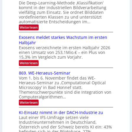
u
Die Deep-Learning-Methode ‚Klassifikation‘
i
e
l
f
kommt in der industriellen Bildverarbeitung
a
S
c
vielfältig zum Einsatz. Sie ordnet Bilddaten
d
n
p
h
vordefinierten Klassen zu und unterstützt
d
e
e
e
T
automatisierte Entscheidungen im…
r
n
c
a
:
Weiterlesen
V
t
W
l
I
e
r
Exosens meldet starkes Wachstum im ersten
k
n
S
a
Halbjahr
s
n
I
Exosens verzeichnete im ersten Halbjahr 2026
d
O
einen Umsatz von 253,1Mio.€ – ein Plus von
i
e
15,3% im Vergleich zum Vorjahr.
N
K
2
:
Weiterlesen
I
E
0
m
x
869. WE-Heraeus-Seminar
i
2
o
t
Vom 1. bis 6. November findet das WE-
s
6
d
Heraeus-Seminar zu ‚Computational Optical
e
e
Microscopy‘ in Bad Honnef statt.
n
n
Themenschwerpunkte sind die Integration von
s
k
m
Computeralgorithmen…
t
e
:
Weiterlesen
l
8
d
6
KI-Einsatz nimmt in der DACH-Industrie zu
e
9
t
Laut einer IFS-Umfrage setzen viele
.
s
Industrieunternehmen in Deutschland,
W
t
Österreich und der Schweiz bereits KI ein: 43%
E
a
befinden sich in der Pilotphase, 27%…
-