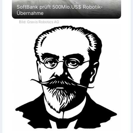
SoftBank prüft 500Mio.US$ Robotik-
Übernahme
Bild: Gravis Robotics AG