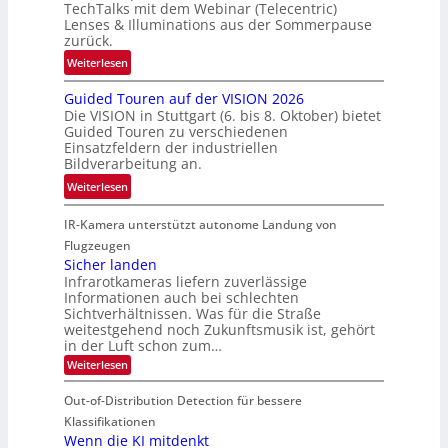
f
TechTalks mit dem Webinar (Telecentric)
t
e
t
Lenses & Illuminations aus der Sommerpause
e
g
zurück.
z
c
r
w
:
Weiterlesen
h
e
i
R
n
n
s
Guided Touren auf der VISION 2026
ü
i
z
Die VISION in Stuttgart (6. bis 8. Oktober) bietet
c
c
k
t
Guided Touren zu verschiedenen
h
k
Einsatzfeldern der industriellen
e
e
k
Bildverarbeitung an.
M
n
e
:
ö
Weiterlesen
4
h
G
g
K
r
IR-Kamera unterstützt autonome Landung von
u
l
-
d
i
i
Flugzeugen
M
e
d
c
Sicher landen
e
r
Infrarotkameras liefern zuverlässige
e
h
m
i
Informationen auch bei schlechten
d
k
s
n
Sichtverhältnissen. Was für die Straße
T
e
u
weitestgehend noch Zukunftsmusik ist, gehört
V
o
i
in der Luft schon zum…
n
I
u
t
d
:
Weiterlesen
S
r
e
S
M
I
i
e
n
Out-of-Distribution Detection für bessere
a
O
c
n
n
h
Klassifikationen
N
a
e
t
Wenn die KI mitdenkt
T
r