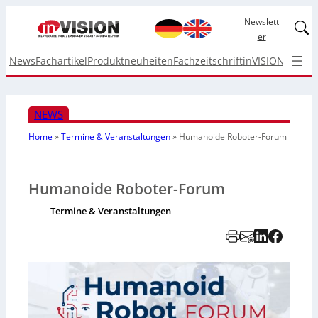
Newslett
Linked
er
News
Fachartikel
Produktneuheiten
Fachzeitschrift
inVISION Top I
NEWS
Home
»
Termine & Veranstaltungen
»
Humanoide Roboter-Forum
Humanoide Roboter-Forum
Termine & Veranstaltungen