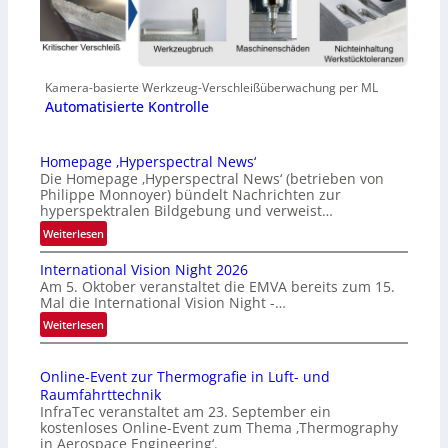
Kamera-basierte Werkzeug-Verschleißüberwachung per ML
Automatisierte Kontrolle
Homepage ‚Hyperspectral News‘
Die Homepage ‚Hyperspectral News‘ (betrieben von
Philippe Monnoyer) bündelt Nachrichten zur
hyperspektralen Bildgebung und verweist…
:
Weiterlesen
H
International Vision Night 2026
o
Am 5. Oktober veranstaltet die EMVA bereits zum 15.
m
Mal die International Vision Night -…
e
:
Weiterlesen
p
I
a
n
g
Online-Event zur Thermografie in Luft- und
t
e
Raumfahrttechnik
e
‚
InfraTec veranstaltet am 23. September ein
r
H
kostenloses Online-Event zum Thema ‚Thermography
n
y
in Aerospace Engineering‘.