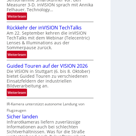
r
a
Measurer 3-D. inVISION sprach mit Annika
s
u
Felhauer, Technology…
c
m
:
Weiterlesen
h
f
U
a
a
Rückkehr der inVISION TechTalks
n
f
h
Am 22. September kehren die inVISION
b
t
r
TechTalks mit dem Webinar (Telecentric)
e
z
Lenses & Illuminations aus der
t
g
w
Sommerpause zurück.
t
r
i
e
:
Weiterlesen
e
s
c
R
n
c
Guided Touren auf der VISION 2026
h
ü
z
h
Die VISION in Stuttgart (6. bis 8. Oktober)
n
c
t
bietet Guided Touren zu verschiedenen
e
i
k
e
Einsatzfeldern der industriellen
n
k
k
Bildverarbeitung an.
M
4
e
ö
:
Weiterlesen
K
h
g
G
-
r
l
IR-Kamera unterstützt autonome Landung von
u
M
d
i
i
Flugzeugen
e
e
c
d
Sicher landen
m
r
h
e
Infrarotkameras liefern zuverlässige
s
i
k
Informationen auch bei schlechten
d
u
n
Sichtverhältnissen. Was für die Straße
e
T
n
V