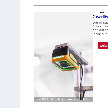
Präzise
Zuverlä
Die präz
Anwendun
der auto
industrie
Weite
Bild: B&R Industrial Automation GmbH