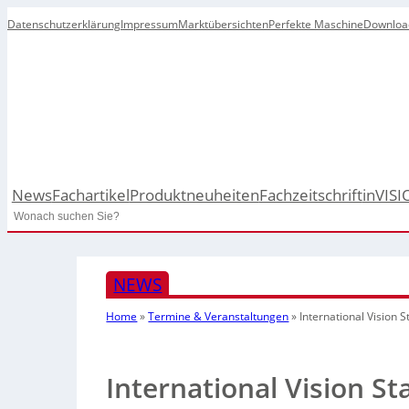
Datenschutzerklärung
Impressum
Marktübersichten
Perfekte Maschine
Downloa
News
Fachartikel
Produktneuheiten
Fachzeitschrift
inVISI
Search
NEWS
Home
»
Termine & Veranstaltungen
»
International Vision 
International Vision S