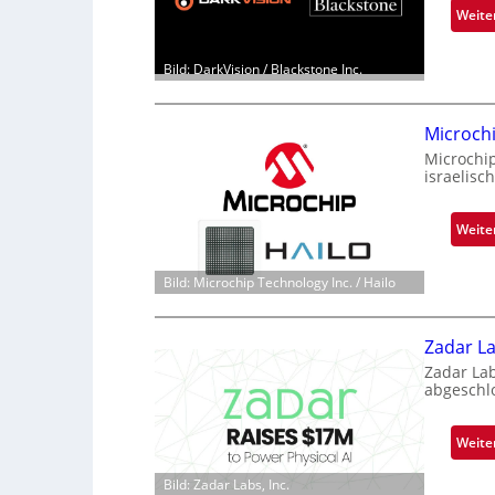
Weite
Bild: DarkVision / Blackstone Inc.
Microch
Microchi
israelisc
Weite
Bild: Microchip Technology Inc. / Hailo
Zadar La
Zadar La
abgeschl
Weite
Bild: Zadar Labs, Inc.