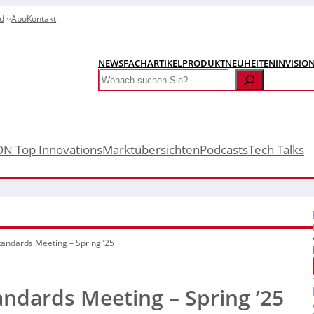
d
Abo
Kontakt
NEWS
FACHARTIKEL
PRODUKTNEUHEITEN
INVISIO
Search
ON Top Innovations
Marktübersichten
Podcasts
Tech Talks
Standards Meeting – Spring ’25
tandards Meeting – Spring ’25