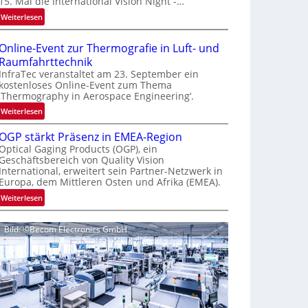
15. Mal die International Vision Night -…
e
:
Weiterlesen
p
I
a
n
g
Online-Event zur Thermografie in Luft- und
t
e
Raumfahrttechnik
e
‚
InfraTec veranstaltet am 23. September ein
r
H
kostenloses Online-Event zum Thema
‚Thermography in Aerospace Engineering‘.
n
y
a
p
:
Weiterlesen
t
e
O
i
OGP stärkt Präsenz in EMEA-Region
r
n
o
Optical Gaging Products (OGP), ein
s
l
Geschäftsbereich von Quality Vision
n
p
i
International, erweitert sein Partner-Netzwerk in
a
e
n
Europa, dem Mittleren Osten und Afrika (EMEA).
l
c
e
:
Weiterlesen
V
t
-
O
i
r
E
G
s
a
v
Bild: ©Becom Electronics GmbH
P
i
l
e
s
o
N
n
t
n
e
t
ä
N
w
z
r
i
s
u
k
g
‘
r