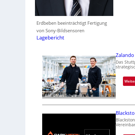
Erdbeben beeinträchtigt Fertigung
von Sony-Bildsensoren
Lagebericht
Zalando 
Das Stutt
strategis
Weite
Bild: ©Marc Schultheiss
Blackst
Blackston
Vereinba