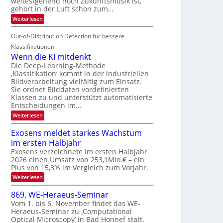
weitestgehend noch Zukunftsmusik ist,
i
o
d
I
gehört in der Luft schon zum…
t
u
M
S
:
Weiterlesen
e
r
a
S
I
n
i
e
n
Out-of-Distribution Detection für bessere
O
c
n
t
N
h
Klassifikationen
a
i
e
T
Wenn die KI mitdenkt
r
u
S
e
Die Deep-Learning-Methode
l
f
p
‚Klassifikation‘ kommt in der industriellen
a
c
d
Bildverarbeitung vielfältig zum Einsatz.
n
e
h
d
Sie ordnet Bilddaten vordefinierten
e
c
T
e
Klassen zu und unterstützt automatisierte
r
t
n
a
Entscheidungen im…
V
r
l
:
Weiterlesen
I
a
k
W
S
e
s
Exosens meldet starkes Wachstum
n
I
im ersten Halbjahr
n
O
d
Exosens verzeichnete im ersten Halbjahr
N
i
2026 einen Umsatz von 253,1Mio.€ – ein
e
2
Plus von 15,3% im Vergleich zum Vorjahr.
K
0
:
Weiterlesen
I
2
E
m
x
i
869. WE-Heraeus-Seminar
6
o
t
Vom 1. bis 6. November findet das WE-
s
d
Heraeus-Seminar zu ‚Computational
e
e
Optical Microscopy‘ in Bad Honnef statt.
n
n