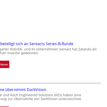
beteiligt sich an Sereacts Series-B-Runde
garter Robotik- und KI-Unternehmen Sereact hat Zalando als
chen Investor gewonnen.
:
rlesen
Z
a
l
a
one übernimmt DarkVision
n
d
e und Koch Engineered Solutions (KES) haben eine
rung zur Übernahme von DarkVision unterzeichnet.
o
b