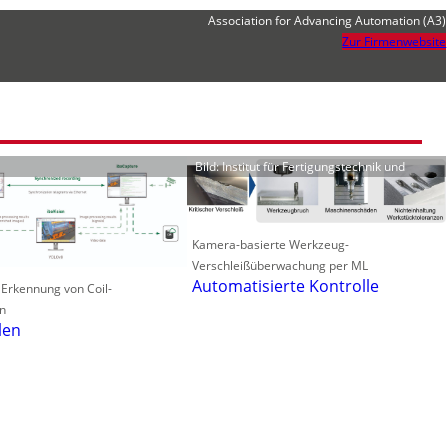
Association for Advancing Automation (A3)
Zur Firmenwebsite
Bild: Institut für Fertigungstechnik und
Kamera-basierte Werkzeug-
Verschleißüberwachung per ML
Automatisierte Kontrolle
 Erkennung von Coil-
n
len