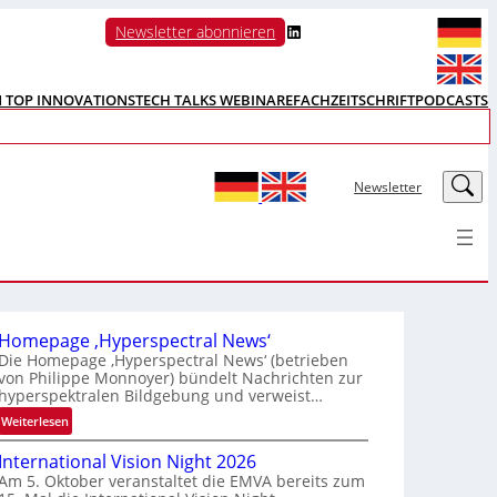
LinkedIn
Newsletter abonnieren
N TOP INNOVATIONS
TECH TALKS WEBINARE
FACHZEITSCHRIFT
PODCASTS
LinkedIn
Newsletter
Homepage ‚Hyperspectral News‘
Die Homepage ‚Hyperspectral News‘ (betrieben
von Philippe Monnoyer) bündelt Nachrichten zur
hyperspektralen Bildgebung und verweist…
:
Weiterlesen
H
International Vision Night 2026
o
Am 5. Oktober veranstaltet die EMVA bereits zum
m