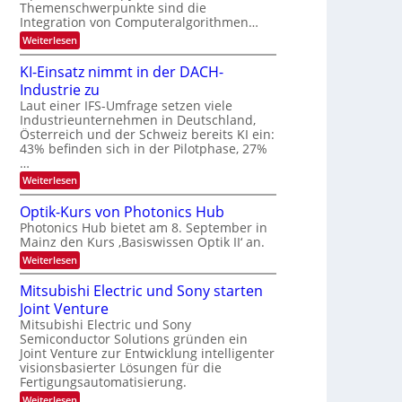
s
k
Themenschwerpunkte sind die
m
t
Integration von Computeralgorithmen…
e
:
Weiterlesen
l
8
d
6
e
KI-Einsatz nimmt in der DACH-
9
t
Industrie zu
.
s
W
Laut einer IFS-Umfrage setzen viele
t
E
a
Industrieunternehmen in Deutschland,
-
r
Österreich und der Schweiz bereits KI ein:
H
k
43% befinden sich in der Pilotphase, 27%
e
e
…
r
s
a
:
Weiterlesen
W
e
K
a
u
I
c
Optik-Kurs von Photonics Hub
s
-
h
Photonics Hub bietet am 8. September in
-
E
s
S
Mainz den Kurs ‚Basiswissen Optik II‘ an.
i
t
e
n
u
:
Weiterlesen
m
s
m
O
i
a
i
p
Mitsubishi Electric und Sony starten
n
t
m
t
a
z
Joint Venture
e
i
r
n
r
k
Mitsubishi Electric und Sony
i
s
-
Semiconductor Solutions gründen ein
m
t
K
Joint Venture zur Entwicklung intelligenter
m
e
u
visionsbasierter Lösungen für die
t
n
r
i
Fertigungsautomatisierung.
H
s
n
a
v
:
Weiterlesen