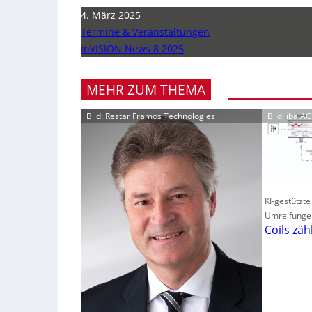
4. März 2025
Termine & Veranstaltungen
inVISION News 8 2025
MEHR ZUM THEMA
Bild: Restar Framos Technologies
Bild: iba AG
KI-gestützte
Umreifunge
Coils zäh