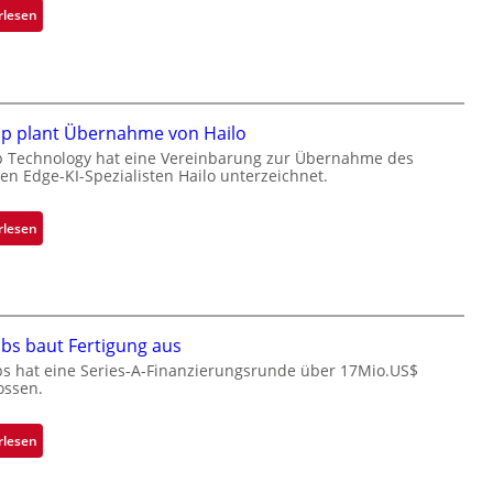
e
:
rlesen
t
B
e
l
i
a
l
c
i
k
ip plant Übernahme von Hailo
g
s
p Technology hat eine Vereinbarung zur Übernahme des
t
hen Edge-KI-Spezialisten Hailo unterzeichnet.
t
s
o
i
n
:
rlesen
c
e
M
h
ü
i
a
b
c
n
e
r
S
r
bs baut Fertigung aus
o
e
n
c
bs hat eine Series-A-Finanzierungsrunde über 17Mio.US$
r
i
ossen.
h
e
m
i
a
m
p
:
rlesen
c
t
p
Z
t
D
l
a