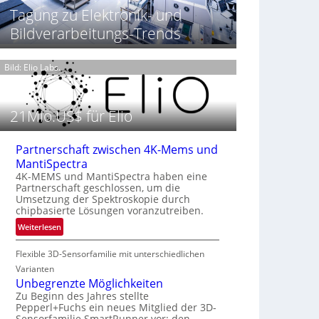
t
h
Tagung zu Elektronik- und
T
P
t
h
Bildverarbeitungs-Trends
r
2
e
ä
0
r
s
2
m
Bild: Elio Labs.
e
6
o
n
g
z
r
21Mio.US$ für Elio
i
a
n
f
E
i
Partnerschaft zwischen 4K-Mems und
M
e
MantiSpectra
E
i
4K-MEMS und MantiSpectra haben eine
A
Partnerschaft geschlossen, um die
n
-
Umsetzung der Spektroskopie durch
L
chipbasierte Lösungen voranzutreiben.
R
u
e
:
Weiterlesen
f
g
P
t
i
Flexible 3D-Sensorfamilie mit unterschiedlichen
a
-
o
r
Varianten
u
n
t
Unbegrenzte Möglichkeiten
n
n
Zu Beginn des Jahres stellte
d
Pepperl+Fuchs ein neues Mitglied der 3D-
e
R
Sensorfamilie SmartRunner vor: den