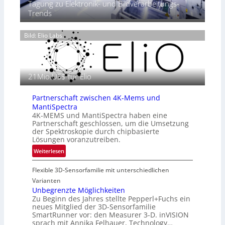
0
Tagung zu Elektronik- und Bildverarbeitungs-
r
s
2
Trends
m
e
6
o
n
g
Bild: Elio Labs.
z
r
i
a
n
f
E
i
21Mio.US$ für Elio
M
e
E
i
A
Partnerschaft zwischen 4K-Mems und
n
-
MantiSpectra
L
R
4K-MEMS und MantiSpectra haben eine
u
Partnerschaft geschlossen, um die Umsetzung
e
f
der Spektroskopie durch chipbasierte
g
t
Lösungen voranzutreiben.
i
-
:
Weiterlesen
o
u
P
n
n
Flexible 3D-Sensorfamilie mit unterschiedlichen
a
d
r
Varianten
R
t
Unbegrenzte Möglichkeiten
a
Zu Beginn des Jahres stellte Pepperl+Fuchs ein
n
u
neues Mitglied der 3D-Sensorfamilie
e
SmartRunner vor: den Measurer 3-D. inVISION
m
r
sprach mit Annika Felhauer, Technology…
f