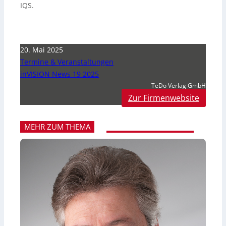
IQS.
20. Mai 2025
Termine & Veranstaltungen
inVISION News 19 2025
TeDo Verlag GmbH
Zur Firmenwebsite
MEHR ZUM THEMA