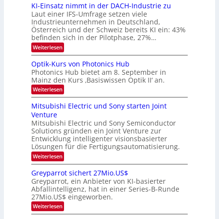
6
KI-Einsatz nimmt in der DACH-Industrie zu
e
9
t
Laut einer IFS-Umfrage setzen viele
.
s
Industrieunternehmen in Deutschland,
W
t
Österreich und der Schweiz bereits KI ein: 43%
E
a
befinden sich in der Pilotphase, 27%…
-
r
H
k
:
Weiterlesen
e
e
K
r
s
I
Optik-Kurs von Photonics Hub
a
W
-
e
Photonics Hub bietet am 8. September in
a
E
u
Mainz den Kurs ‚Basiswissen Optik II‘ an.
c
i
s
h
n
:
Weiterlesen
-
s
s
O
S
t
a
p
Mitsubishi Electric und Sony starten Joint
e
u
t
t
m
Venture
m
z
i
i
i
n
Mitsubishi Electric und Sony Semiconductor
k
n
m
i
Solutions gründen ein Joint Venture zur
-
a
e
m
K
Entwicklung intelligenter visionsbasierter
r
r
m
u
Lösungen für die Fertigungsautomatisierung.
s
t
r
:
t
Weiterlesen
i
s
M
e
n
v
i
n
d
o
Greyparrot sichert 27Mio.US$
t
H
e
n
Greyparrot, ein Anbieter von KI-basierter
s
a
r
P
Abfallintelligenz, hat in einer Series-B-Runde
u
l
D
h
27Mio.US$ eingeworben.
b
b
A
o
i
j
C
t
:
Weiterlesen
s
a
H
o
G
h
h
-
n