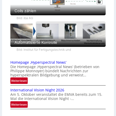
Coils zählen
Bild: iba AG
Automatisierte Kontrolle
Bild: Institut für Fertigungstechnik und
Homepage ‚Hyperspectral News‘
Die Homepage ‚Hyperspectral News‘ (betrieben von
Philippe Monnoyer) bündelt Nachrichten zur
hyperspektralen Bildgebung und verweist…
:
Weiterlesen
H
International Vision Night 2026
o
Am 5. Oktober veranstaltet die EMVA bereits zum 15.
m
Mal die International Vision Night -…
e
:
Weiterlesen
p
I
a
n
g