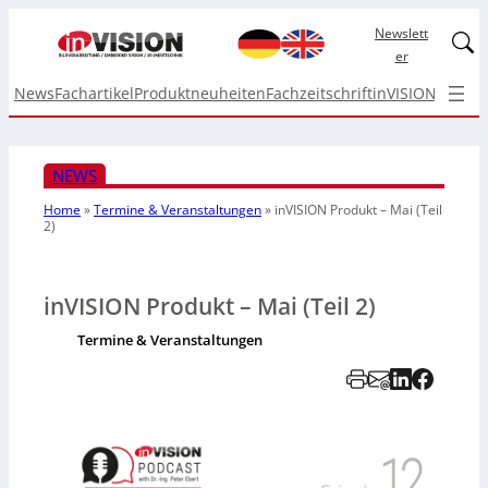
Newslett
Linked
er
News
Fachartikel
Produktneuheiten
Fachzeitschrift
inVISION Top I
NEWS
Home
»
Termine & Veranstaltungen
»
inVISION Produkt – Mai (Teil
2)
inVISION Produkt – Mai (Teil 2)
Termine & Veranstaltungen