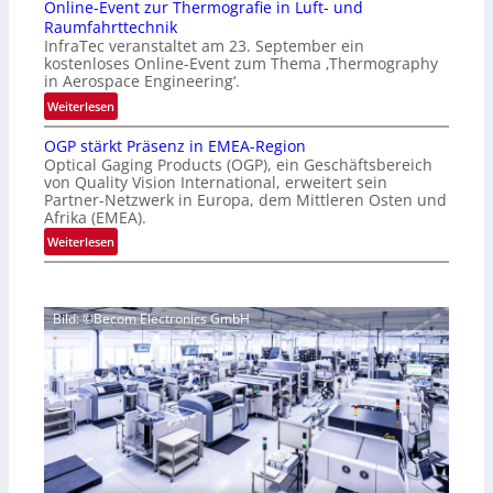
Online-Event zur Thermografie in Luft- und
t
e
Raumfahrttechnik
e
‚
InfraTec veranstaltet am 23. September ein
r
H
kostenloses Online-Event zum Thema ‚Thermography
n
y
in Aerospace Engineering‘.
a
p
:
Weiterlesen
t
e
O
i
r
OGP stärkt Präsenz in EMEA-Region
n
o
Optical Gaging Products (OGP), ein Geschäftsbereich
s
l
n
von Quality Vision International, erweitert sein
p
i
Partner-Netzwerk in Europa, dem Mittleren Osten und
a
e
n
Afrika (EMEA).
l
c
e
:
Weiterlesen
V
t
-
O
i
r
E
G
s
a
v
P
i
l
e
Bild: ©Becom Electronics GmbH
s
o
N
n
t
n
e
t
ä
N
w
z
r
i
s
u
k
g
‘
r
t
h
T
P
t
h
r
2
e
ä