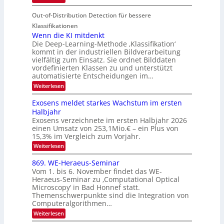
r
e
S
M
I
i
e
n
Out-of-Distribution Detection für bessere
a
O
c
n
n
h
Klassifikationen
N
a
e
t
Wenn die KI mitdenkt
T
r
u
Die Deep-Learning-Methode ‚Klassifikation‘
i
e
l
f
kommt in der industriellen Bildverarbeitung
a
S
c
vielfältig zum Einsatz. Sie ordnet Bilddaten
d
n
p
h
vordefinierten Klassen zu und unterstützt
d
e
e
e
T
automatisierte Entscheidungen im…
r
n
c
a
:
Weiterlesen
V
t
W
l
I
e
r
Exosens meldet starkes Wachstum im ersten
k
n
S
a
Halbjahr
s
n
I
Exosens verzeichnete im ersten Halbjahr 2026
d
O
einen Umsatz von 253,1Mio.€ – ein Plus von
i
e
15,3% im Vergleich zum Vorjahr.
N
K
2
:
Weiterlesen
I
E
0
m
x
869. WE-Heraeus-Seminar
i
2
o
t
Vom 1. bis 6. November findet das WE-
s
6
d
Heraeus-Seminar zu ‚Computational Optical
e
e
Microscopy‘ in Bad Honnef statt.
n
n
Themenschwerpunkte sind die Integration von
s
k
m
Computeralgorithmen…
t
e
:
Weiterlesen
l
8
d