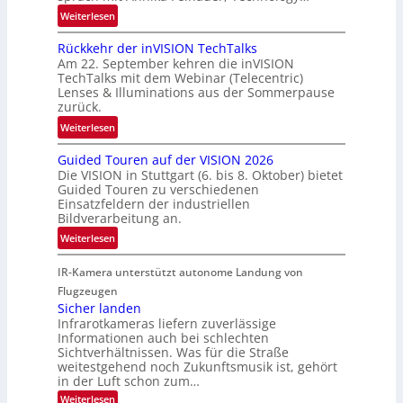
s
a
:
Weiterlesen
c
h
U
h
Rückkehr der inVISION TechTalks
r
n
a
Am 22. September kehren die inVISION
t
b
f
TechTalks mit dem Webinar (Telecentric)
t
e
t
Lenses & Illuminations aus der Sommerpause
e
g
zurück.
z
c
r
w
:
Weiterlesen
h
e
i
R
n
n
s
Guided Touren auf der VISION 2026
ü
i
z
Die VISION in Stuttgart (6. bis 8. Oktober) bietet
c
c
k
t
Guided Touren zu verschiedenen
h
k
Einsatzfeldern der industriellen
e
e
k
Bildverarbeitung an.
M
n
e
:
ö
Weiterlesen
4
h
G
g
K
r
IR-Kamera unterstützt autonome Landung von
u
l
-
d
i
i
Flugzeugen
M
e
d
c
Sicher landen
e
r
Infrarotkameras liefern zuverlässige
e
h
m
i
Informationen auch bei schlechten
d
k
s
n
Sichtverhältnissen. Was für die Straße
T
e
u
weitestgehend noch Zukunftsmusik ist, gehört
V
o
i
in der Luft schon zum…
n
I
u
t
d
:
Weiterlesen
S