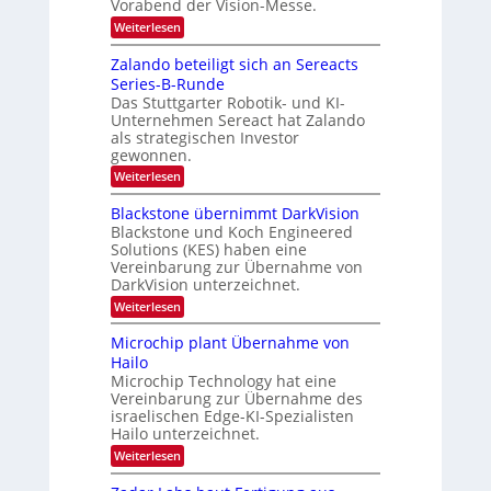
Vorabend der Vision-Messe.
g
n
e
e
:
Weiterlesen
‚
I
r
H
n
Zalando beteiligt sich an Sereacts
s
y
t
p
Series-B-Runde
t
e
e
Das Stuttgarter Robotik- und KI-
r
a
r
Unternehmen Sereact hat Zalando
n
n
s
a
als strategischen Investor
p
d
t
gewonnen.
e
i
a
c
:
Weiterlesen
o
u
t
Z
n
r
a
f
a
Blackstone übernimmt DarkVision
a
l
l
d
Blackstone und Koch Engineered
l
a
V
Solutions (KES) haben eine
N
e
n
i
e
Vereinbarung zur Übernahme von
d
r
s
w
DarkVision unterzeichnet.
o
i
L
s
b
o
:
Weiterlesen
‘
o
e
n
B
t
N
g
l
Microchip plant Übernahme von
e
i
a
i
i
Hailo
g
c
m
l
h
Microchip Technology hat eine
k
i
t
a
Vereinbarung zur Übernahme des
s
g
2
t
israelischen Edge-KI-Spezialisten
t
t
0
o
Hailo unterzeichnet.
s
2
2
n
i
:
6
Weiterlesen
0
e
c
M
ü
2
h
i
b