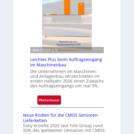
n
m
D
s
y
a
n
t
a
z
m
i
i
m
c
z
Bild: VDMA e.V.
s
w
Leichtes Plus beim Auftragseingang
e
e
im Maschinenbau
r
i
Die Unternehmen im Maschinen-
ö
t
und Anlagenbau verzeichneten im
f
ersten Halbjahr 2026 einen Zuwachs
e
f
des Auftragseingangs um real 5%.
n
n
Q
e
:
Weiterlesen
u
t
L
a
N
e
r
Neue Risiken für die CMOS Sensoren-
i
i
t
Lieferketten
e
c
Sony erzielte 2025 laut Yole Group rund
a
d
50% des weltweiten Umsatzes mit CMOS-
h
l