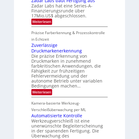
Zadar Labs baut Fertigung aus
a
7
c
e
Zadar Labs hat eine Series-A-
n
r
r
Finanzierungsrunde über
S
o
n
e
17Mio.US$ abgeschlossen.
c
i
r
h
m
:
Weiterlesen
e
i
m
Z
a
p
t
a
c
Präzise Farberkennung & Prozesskontrolle
p
D
d
t
l
a
a
in Echtzeit
s
a
r
r
Zuverlässige
S
n
k
L
e
Druckmarkenerkennung
t
V
a
r
Ü
Die präzise Erkennung von
i
b
i
b
s
Druckmarken in zunehmend
s
e
e
i
b
farbkritischen Anwendungen, die
s
r
o
a
Fähigkeit zur frühzeitigen
-
n
n
u
Fehlervermeidung und der
B
a
t
-
autonome Betrieb unter variablen
h
F
R
m
Bedingungen machen…
e
u
e
r
:
Weiterlesen
n
v
t
Z
d
o
i
u
e
n
Kamera-basierte Werkzeug-
g
v
H
u
e
Verschleißüberwachung per ML
a
n
r
Automatisierte Kontrolle
i
g
l
l
Werkzeugverschleiß ist eine
a
ä
o
unerwünschte Begleiterscheinung
u
s
s
in der spanenden Fertigung. Die
s
Überwachung des
i