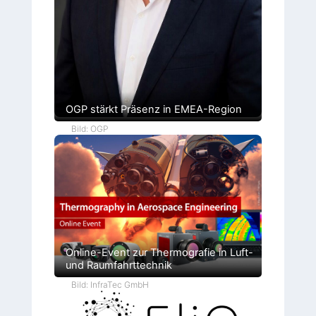
OGP stärkt Präsenz in EMEA-Region
Bild: OGP
Online-Event zur Thermografie in Luft-
und Raumfahrttechnik
Bild: InfraTec GmbH