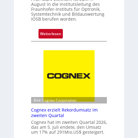
n
August in die Institutsleitung des
t
Fraunhofer-Instituts für Optronik,
Systemtechnik und Bildauswertung
e
IOSB berufen worden.
K
a
m
:
Weiterlesen
e
N
r
e
a
u
t
e
e
D
c
o
h
p
n
p
i
e
k
l
Bild: Cognex Corporation
s
Cognex erzielt Rekordumsatz im
p
zweiten Quartal
i
Cognex hat im zweiten Quartal 2026,
t
das am 5. Juli endete, den Umsatz
z
um 17% auf 291Mio.US$ gesteigert.
e