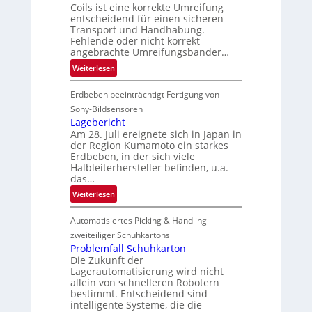
Coils ist eine korrekte Umreifung
u
entscheidend für einen sicheren
t
Transport und Handhabung.
s
Fehlende oder nicht korrekt
angebrachte Umreifungsbänder…
l
e
:
Weiterlesen
i
C
t
Erdbeben beeinträchtigt Fertigung von
o
e
i
Sony-Bildsensoren
r
l
Lagebericht
i
Am 28. Juli ereignete sich in Japan in
s
der Region Kumamoto ein starkes
n
z
Erdbeben, in der sich viele
ä
Halbleiterhersteller befinden, u.a.
h
das…
l
:
Weiterlesen
e
L
n
Automatisiertes Picking & Handling
a
g
zweiteiliger Schuhkartons
e
Problemfall Schuhkarton
Die Zukunft der
b
Lagerautomatisierung wird nicht
e
allein von schnelleren Robotern
r
bestimmt. Entscheidend sind
i
intelligente Systeme, die die