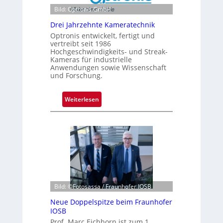
Bild: Optronis GmbH
Drei Jahrzehnte Kameratechnik
Optronis entwickelt, fertigt und
vertreibt seit 1986
Hochgeschwindigkeits- und Streak-
Kameras für industrielle
Anwendungen sowie Wissenschaft
und Forschung.
:
Weiterlesen
D
r
e
i
J
a
h
r
Bild: ©Fotosassa / Fraunhofer IOSB
z
Neue Doppelspitze beim Fraunhofer
e
IOSB
h
Prof. Marc Eichhorn ist zum 1.