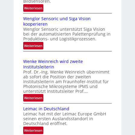
Bildsensoren.
e
t
r
:
Weiterlesen
e
l
N
s
Wenglor Sensoric und Siga Vision
e
a
P
kooperieren
u
s
l
Wenglor Sensoric unterstützt Siga Vision
e
s
bei der automatisierten Palettenprüfung in
u
R
Produktions- und Logistikprozessen.
u
s
i
n
:
Weiterlesen
b
s
W
g
i
e
e
i
k
i
Wenke Weinreich wird zweite
n
n
e
Institutsleiterin
m
g
C
n
Prof. Dr.-Ing. Wenke Weinreich übernimmt
A
l
ab sofort die Position der zweiten
f
h
u
o
Institutsleiterin am Fraunhofer-Institut für
ü
i
r
f
Photonische Mikrosysteme IPMS und
r
n
unterstützt Institutsleiter Prof.…
S
t
d
a
e
:
Weiterlesen
r
i
n
W
a
e
Leimac in Deutschland
s
e
C
g
Leimac hat mit der Leimac Europe GmbH
o
n
M
s
seinen ersten Auslandsstandort in
r
k
O
Deutschland eröffnet.
e
i
e
S
i
:
Weiterlesen
c
W
S