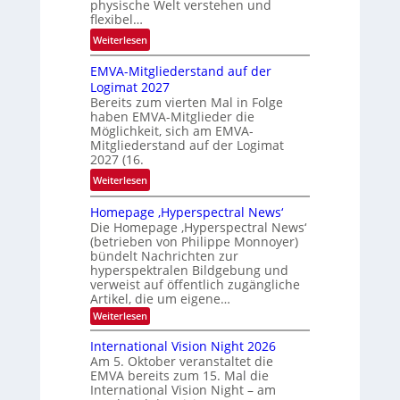
c
physische Welt verstehen und
flexibel…
h
t
:
Weiterlesen
P
EMVA-Mitgliederstand auf der
r
Logimat 2027
o
Bereits zum vierten Mal in Folge
b
haben EMVA-Mitglieder die
l
Möglichkeit, sich am EMVA-
e
Mitgliederstand auf der Logimat
m
2027 (16.
f
:
Weiterlesen
a
E
l
Homepage ‚Hyperspectral News‘
M
l
Die Homepage ‚Hyperspectral News‘
V
(betrieben von Philippe Monnoyer)
S
A
bündelt Nachrichten zur
c
-
hyperspektralen Bildgebung und
h
M
verweist auf öffentlich zugängliche
u
Artikel, die um eigene…
i
h
t
:
Weiterlesen
k
H
g
o
a
International Vision Night 2026
l
m
Am 5. Oktober veranstaltet die
r
e
i
EMVA bereits zum 15. Mal die
p
t
e
International Vision Night – am
a
o
d