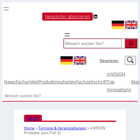
LinkedIn
Newsletter abonnieren
Search
LinkedIn
Newsletter
inVISION
News
Fachartikel
Produktneuheiten
Fachzeitschrift
Top
Mar
Innovations
Search
NEWS
Home
»
Termine & Veranstaltungen
»
inVISION
Produkte: Juni (Teil 2)