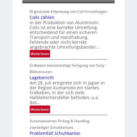
t
s
KI-gestützte Erkennung von Coil-Umreifungen
Coils zählen
l
In der Produktion von Aluminium-
e
Coils ist eine korrekte Umreifung
i
entscheidend für einen sicheren
t
Transport und Handhabung.
e
Fehlende oder nicht korrekt
r
angebrachte Umreifungsbänder…
i
:
Weiterlesen
n
C
Erdbeben beeinträchtigt Fertigung von Sony-
o
i
Bildsensoren
l
Lagebericht
Am 28. Juli ereignete sich in Japan in
s
der Region Kumamoto ein starkes
z
Erdbeben, in der sich viele
ä
Halbleiterhersteller befinden, u.a.
h
das…
l
:
Weiterlesen
e
L
n
Automatisiertes Picking & Handling
a
g
zweiteiliger Schuhkartons
e
Problemfall Schuhkarton