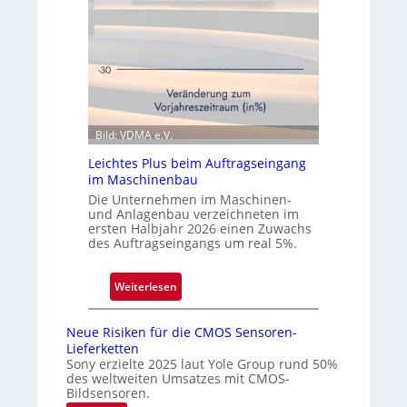
e
c
i
s
t
e
e
r
n
ö
Q
f
u
f
Bild: VDMA e.V.
a
n
Leichtes Plus beim Auftragseingang
r
e
im Maschinenbau
t
t
Die Unternehmen im Maschinen-
a
N
und Anlagenbau verzeichneten im
l
i
ersten Halbjahr 2026 einen Zuwachs
e
des Auftragseingangs um real 5%.
d
e
:
Weiterlesen
r
L
l
e
Neue Risiken für die CMOS Sensoren-
a
i
Lieferketten
s
c
Sony erzielte 2025 laut Yole Group rund 50%
s
des weltweiten Umsatzes mit CMOS-
h
Bildsensoren.
u
t