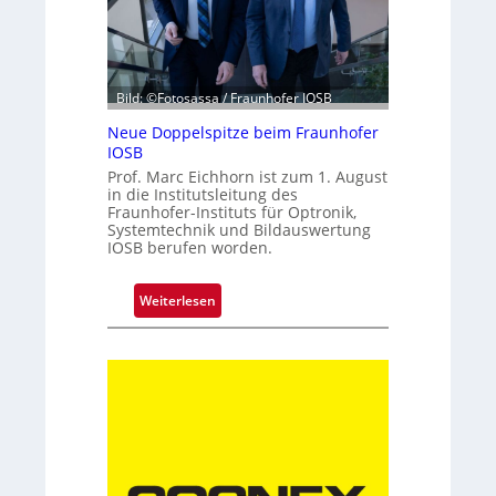
r
z
e
h
Bild: ©Fotosassa / Fraunhofer IOSB
n
Neue Doppelspitze beim Fraunhofer
t
IOSB
e
Prof. Marc Eichhorn ist zum 1. August
K
in die Institutsleitung des
a
Fraunhofer-Instituts für Optronik,
m
Systemtechnik und Bildauswertung
IOSB berufen worden.
e
r
a
:
Weiterlesen
t
N
e
e
c
u
h
e
n
D
i
o
k
p
p