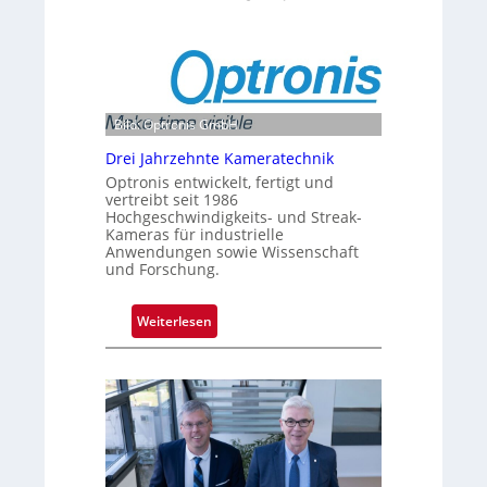
Bild: Optronis GmbH
Drei Jahrzehnte Kameratechnik
Optronis entwickelt, fertigt und
vertreibt seit 1986
Hochgeschwindigkeits- und Streak-
Kameras für industrielle
Anwendungen sowie Wissenschaft
und Forschung.
:
Weiterlesen
D
r
e
i
J
a
h