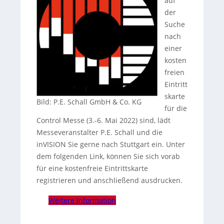
auf
der
Suche
nach
einer
kosten
freien
Eintritt
skarte
Bild: P.E. Schall GmbH & Co. KG
für die
Control Messe (3.-6. Mai 2022) sind, lädt
Messeveranstalter P.E. Schall und die
inVISION Sie gerne nach Stuttgart ein. Unter
dem folgenden Link, können Sie sich vorab
für eine kostenfreie Eintrittskarte
registrieren und anschließend ausdrucken.
Weitere Information