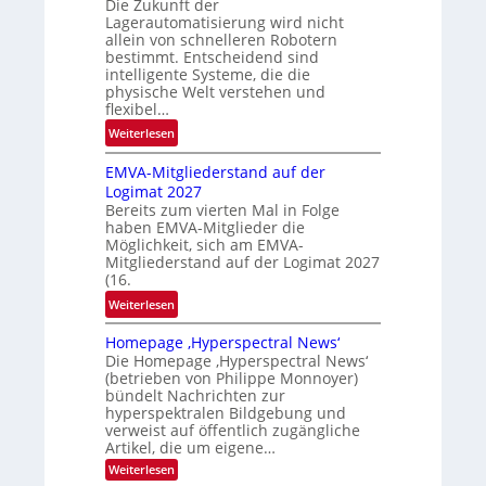
Die Zukunft der
b
Lagerautomatisierung wird nicht
e
allein von schnelleren Robotern
r
bestimmt. Entscheidend sind
i
intelligente Systeme, die die
c
physische Welt verstehen und
flexibel…
h
t
:
Weiterlesen
P
EMVA-Mitgliederstand auf der
r
Logimat 2027
o
Bereits zum vierten Mal in Folge
b
haben EMVA-Mitglieder die
l
Möglichkeit, sich am EMVA-
e
Mitgliederstand auf der Logimat 2027
m
(16.
f
:
Weiterlesen
a
E
l
Homepage ‚Hyperspectral News‘
M
l
Die Homepage ‚Hyperspectral News‘
V
(betrieben von Philippe Monnoyer)
S
A
bündelt Nachrichten zur
c
-
hyperspektralen Bildgebung und
h
M
verweist auf öffentlich zugängliche
u
Artikel, die um eigene…
i
h
t
:
Weiterlesen
k
H