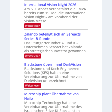
g
o
a
International Vision Night 2026
l
m
Am 5. Oktober veranstaltet die EMVA
r
e
i
bereits zum 15. Mal die International
p
t
e
Vision Night – am Vorabend der
a
o
d
Vision-Messe.
g
n
e
e
:
Weiterlesen
‚
I
r
H
n
Zalando beteiligt sich an Sereacts
s
y
t
p
Series-B-Runde
t
e
e
Das Stuttgarter Robotik- und KI-
r
a
r
Unternehmen Sereact hat Zalando
n
n
s
a
als strategischen Investor gewonnen.
p
d
t
e
:
Weiterlesen
i
a
c
Z
o
u
t
a
Blackstone übernimmt DarkVision
n
r
l
f
a
Blackstone und Koch Engineered
a
a
l
d
Solutions (KES) haben eine
l
n
V
Vereinbarung zur Übernahme von
N
e
d
i
e
DarkVision unterzeichnet.
o
r
s
w
b
i
:
Weiterlesen
L
s
e
o
B
‘
t
o
n
l
Microchip plant Übernahme von
e
N
g
a
i
Hailo
i
c
i
l
Microchip Technology hat eine
g
k
i
m
h
Vereinbarung zur Übernahme des
s
g
t
t
a
israelischen Edge-KI-Spezialisten
t