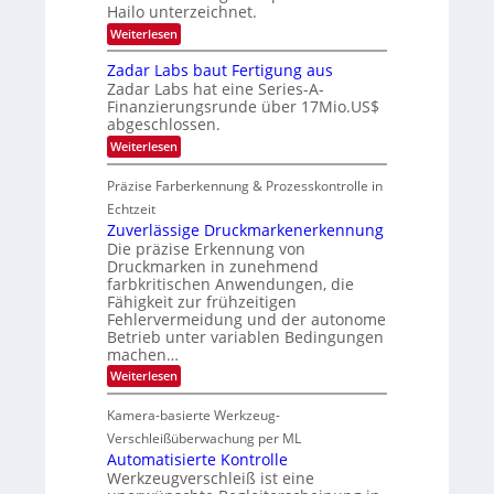
2
o
Hailo unterzeichnet.
t
s
0
n
i
:
2
Weiterlesen
2
e
c
M
6
ü
0
h
i
b
Zadar Labs baut Fertigung aus
2
a
c
e
Zadar Labs hat eine Series-A-
n
r
7
r
Finanzierungsrunde über 17Mio.US$
S
o
n
e
abgeschlossen.
c
i
r
h
m
:
Weiterlesen
e
i
m
Z
a
p
t
a
c
Präzise Farberkennung & Prozesskontrolle in
p
D
d
t
l
a
a
Echtzeit
s
a
r
r
Zuverlässige Druckmarkenerkennung
S
n
k
L
e
Die präzise Erkennung von
t
V
a
r
Ü
Druckmarken in zunehmend
i
b
i
b
farbkritischen Anwendungen, die
s
s
e
e
i
Fähigkeit zur frühzeitigen
b
s
r
o
a
Fehlervermeidung und der autonome
-
n
n
u
Betrieb unter variablen Bedingungen
B
a
t
machen…
-
h
F
R
m
:
Weiterlesen
e
u
e
Z
r
n
v
u
t
Kamera-basierte Werkzeug-
d
o
v
i
e
n
e
Verschleißüberwachung per ML
g
H
r
u
Automatisierte Kontrolle
a
l
n
Werkzeugverschleiß ist eine
i
ä
g