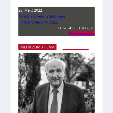
28. März 2022
Termine & Veranstaltungen
inVISION News 11 2022
P.E. Schall GmbH & Co. KG
Zur Firmenwebsite
MEHR ZUM THEMA