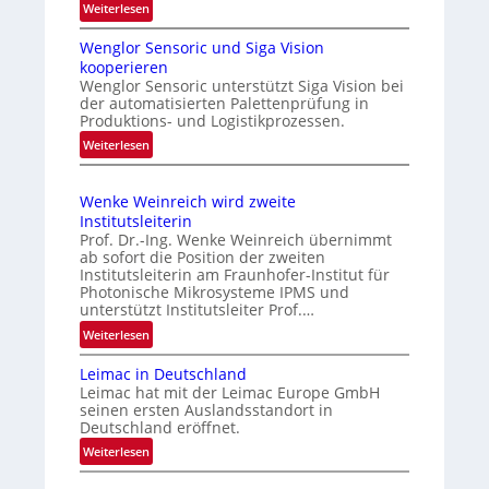
n
:
Weiterlesen
e
N
g
s
Wenglor Sensoric und Siga Vision
e
i
P
kooperieren
u
n
l
Wenglor Sensoric unterstützt Siga Vision bei
e
C
der automatisierten Palettenprüfung in
u
R
Produktions- und Logistikprozessen.
h
s
i
:
i
Weiterlesen
b
s
W
n
i
e
e
a
k
i
Wenke Weinreich wird zweite
n
e
Institutsleiterin
m
g
n
Prof. Dr.-Ing. Wenke Weinreich übernimmt
A
l
ab sofort die Position der zweiten
f
u
o
Institutsleiterin am Fraunhofer-Institut für
ü
r
f
Photonische Mikrosysteme IPMS und
r
unterstützt Institutsleiter Prof.…
S
t
d
e
:
Weiterlesen
r
i
n
W
a
e
Leimac in Deutschland
s
e
C
g
Leimac hat mit der Leimac Europe GmbH
o
n
M
s
seinen ersten Auslandsstandort in
r
k
O
Deutschland eröffnet.
e
i
e
S
i
:
Weiterlesen
c
W
S
L
n
u
e
e