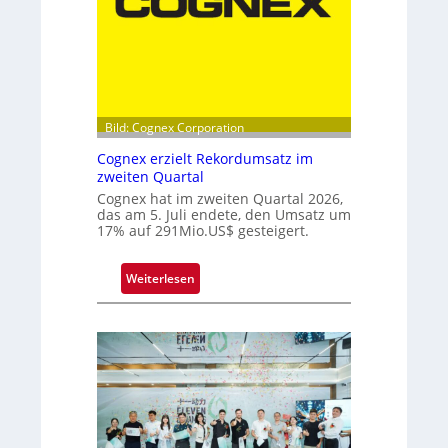
e
l
s
p
i
t
Bild: Cognex Corporation
z
Cognex erzielt Rekordumsatz im
e
zweiten Quartal
b
Cognex hat im zweiten Quartal 2026,
e
das am 5. Juli endete, den Umsatz um
i
17% auf 291Mio.US$ gesteigert.
m
F
:
Weiterlesen
r
C
a
o
u
g
n
n
h
e
o
x
f
e
e
r