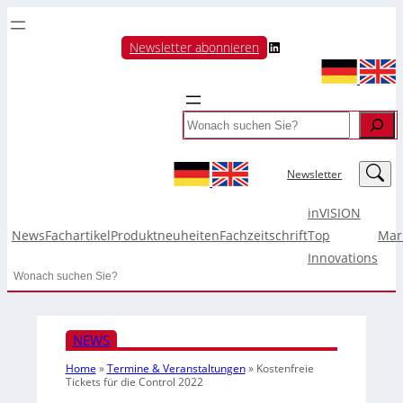
LinkedIn
Newsletter abonnieren
Search
LinkedIn
Newsletter
inVISION
News
Fachartikel
Produktneuheiten
Fachzeitschrift
Top
Mar
Innovations
Search
NEWS
Home
»
Termine & Veranstaltungen
»
Kostenfreie
Tickets für die Control 2022