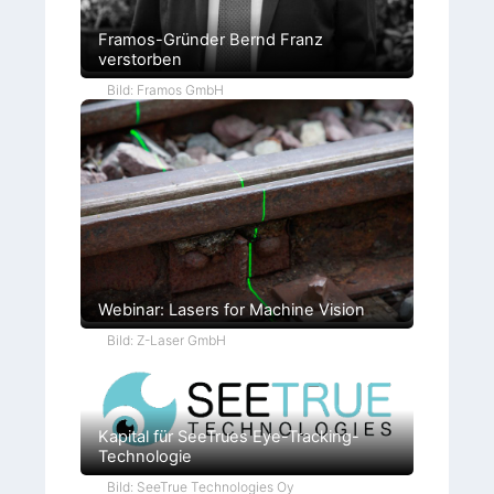
Framos-Gründer Bernd Franz
verstorben
Bild: Framos GmbH
Webinar: Lasers for Machine Vision
Bild: Z-Laser GmbH
Kapital für SeeTrues Eye-Tracking-
Technologie
Bild: SeeTrue Technologies Oy