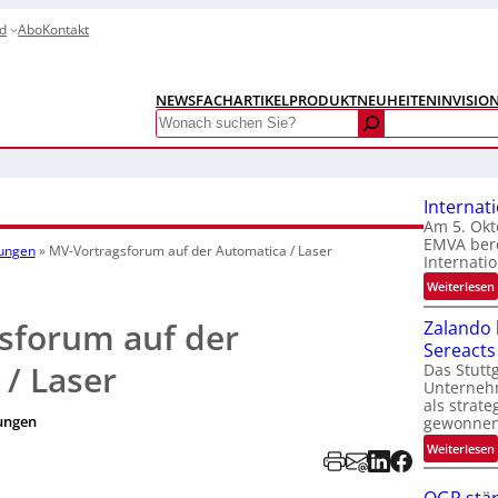
d
Abo
Kontakt
NEWS
FACHARTIKEL
PRODUKTNEUHEITEN
INVISIO
Search
Internat
Am 5. Okt
EMVA bere
tungen
»
MV-Vortragsforum auf der Automatica / Laser
Internatio
:
Weiterlesen
I
sforum auf der
Zalando b
Sereacts
t
/ Laser
Das Stuttg
Unterneh
als strate
ungen
gewonnen
:
Weiterlesen
t
i