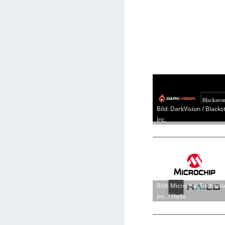
Bild: DarkVision / Blacks
Inc.
Bild: Microchip Technol
Inc. / Hailo