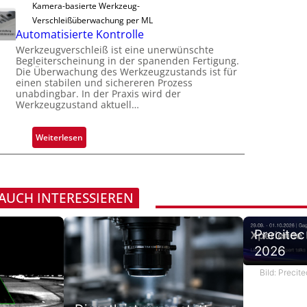
t
Kamera-basierte Werkzeug-
v
r
i
Verschleißüberwachung per ML
o
l
g
Automatisierte Kontrolle
n
ä
u
Werkzeugverschleiß ist eine unerwünschte
H
s
n
Begleiterscheinung in der spanenden Fertigung.
a
s
Die Überwachung des Werkzeugzustands ist für
g
i
i
einen stabilen und sichereren Prozess
a
l
unabdingbar. In der Praxis wird der
g
u
Werkzeugzustand aktuell…
o
e
s
D
:
Weiterlesen
r
A
u
u
c
t
k
o
 AUCH INTERESSIEREN
m
m
a
a
r
Precitec
t
k
2026
i
e
s
n
Bild: Preci
i
e
e
r