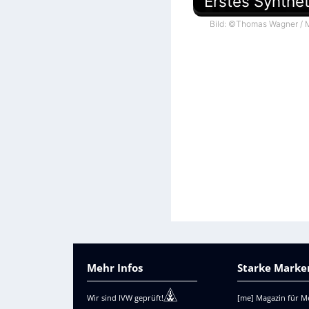
Erstes Synthe
Bild: ©Thomas Wagner / M
Mehr Infos
Starke Marken
Wir sind IVW geprüft!
[me] Magazin für M