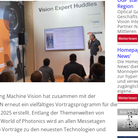
OGP stär
l
Region
Optical G
Geschäfts
l
Vision Int
Partner-N
i
Mittleren
:
Weiterlesen
i
t
Homepag
News‘
i
Die Homep
l
i
News‘ (be
t
i
Monnoyer)
zur hyper
t
und verwei
t
zugänglic
eigene…
t
i
ng Machine Vision hat zusammen mit der
:
Weiterlesen
ON erneut ein vielfältiges Vortragsprogramm für die
 2025 erstellt. Entlang der Themenwelten von
Bild: Elio 
World of Photonics wird an allen Messetagen
21Mio
n) Vorträge zu den neuesten Technologien und
i