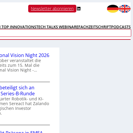
LinkedIn
Newsletter abonnieren
N TOP INNOVATIONS
TECH TALKS WEBINARE
FACHZEITSCHRIFT
PODCASTS
ional Vision Night 2026
ober veranstaltet die
its zum 15. Mal die
nal Vision Night -…
eteiligt sich an
n
 Series-B-Runde
arter Robotik- und KI-
e
men Sereact hat Zalando
r
gischen Investor
n
.
a
Z
a
o