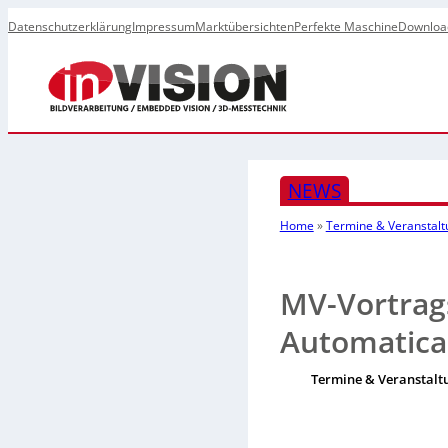
Datenschutzerklärung
Impressum
Marktübersichten
Perfekte Maschine
Downloa
NEWS
Home
»
Termine & Veranstal
MV-Vortrag
Automatica 
Termine & Veranstalt