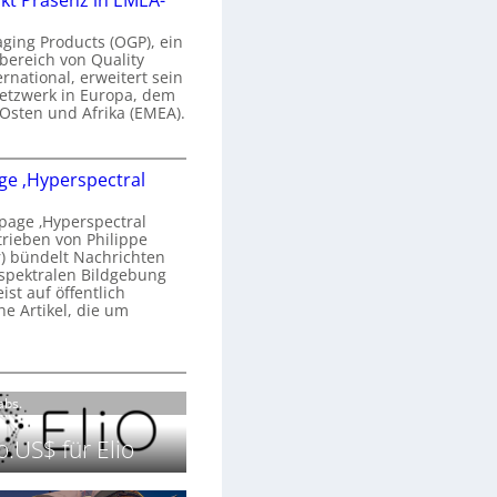
kt Präsenz in EMEA-
n
a
aging Products (OGP), ein
a
n
bereich von Quality
ernational, erweitert sein
d
V
etzwerk in Europa, dem
o
 Osten und Afrika (EMEA).
b
s
e
O
o
e ‚Hyperspectral
G
e
n
P
N
age ‚Hyperspectral
s
trieben von Philippe
g
 bündelt Nachrichten
ä
g
spektralen Bildgebung
h
r
st auf öffentlich
k
s
he Artikel, die um
2
0
P
c
2
r
h
H
6
ä
a
o
Labs.
s
n
m
e
S
e
.US$ für Elio
n
e
p
z
r
a