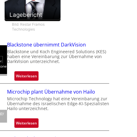
Lagebericht
Bild: Restar Framos
Technologies
Blackstone übernimmt DarkVision
Blackstone und Koch Engineered Solutions (KES)
haben eine Vereinbarung zur Übernahme von
DarkVision unterzeichnet.
tone
:
Weiterlesen
B
l
Microchip plant Übernahme von Hailo
a
Microchip Technology hat eine Vereinbarung zur
c
Übernahme des israelischen Edge-KI-Spezialisten
k
Hailo unterzeichnet.
ogy
s
t
:
Weiterlesen
o
M
n
i