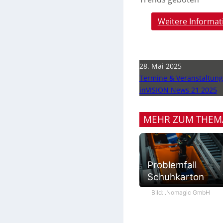
Weitere Informat
28. Mai 2025
Termine & Veranstaltun
inVISION News 21 2025
MEHR ZUM THEM
Problemfall
Schuhkarton
Bild: .Nomagic GmbH