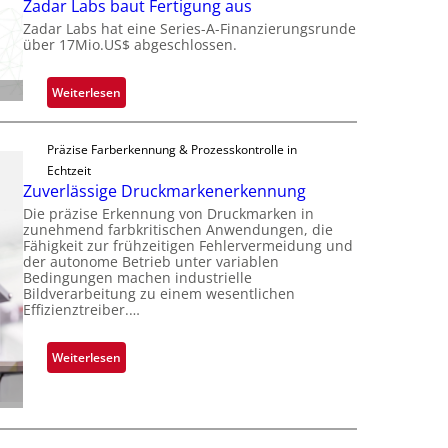
Zadar Labs baut Fertigung aus
e
c
Zadar Labs hat eine Series-A-Finanzierungsrunde
ü
r
über 17Mio.US$ abgeschlossen.
b
o
e
c
:
Weiterlesen
r
h
Z
n
i
a
i
p
Präzise Farberkennung & Prozesskontrolle in
d
m
p
Echtzeit
a
m
l
Zuverlässige Druckmarkenerkennung
r
t
a
Die präzise Erkennung von Druckmarken in
L
D
n
zunehmend farbkritischen Anwendungen, die
a
a
Fähigkeit zur frühzeitigen Fehlervermeidung und
t
b
der autonome Betrieb unter variablen
r
Ü
Bedingungen machen industrielle
s
k
b
Bildverarbeitung zu einem wesentlichen
b
V
Effizienztreiber.…
e
a
i
r
u
s
n
:
Weiterlesen
t
i
a
Z
F
o
h
u
e
n
m
v
r
e
e