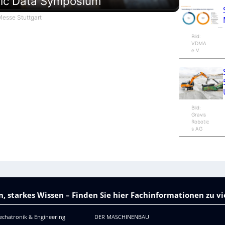
tic Data Symposium
esse Stuttgart
Bild:
VDMA
e.V.
Bild:
Gravis
Robotic
s AG
, starkes Wissen – Finden Sie hier Fachinformationen zu 
echatronik & Engineering
DER MASCHINENBAU