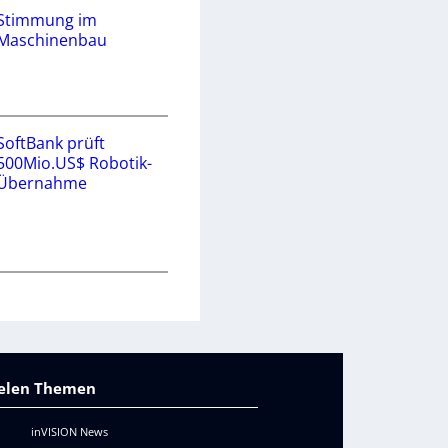
Stimmung im
Maschinenbau
SoftBank prüft
500Mio.US$ Robotik-
Übernahme
vielen Themen
inVISION News