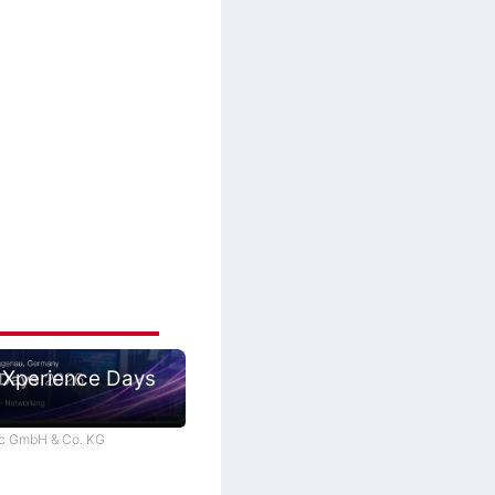
 Xperience Days
tec GmbH & Co. KG