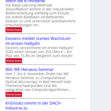
Wenn die KI mitdenkt
a
T
n
Die Deep-Learning-Methode
u
‚Klassifikation‘ kommt in der industriellen
e
g
f
Bildverarbeitung vielfältig zum Einsatz.
c
z
d
Sie ordnet Bilddaten vordefinierten
h
u
Klassen zu und unterstützt automatisierte
e
T
E
Entscheidungen im…
r
a
l
:
Weiterlesen
V
l
e
W
I
e
k
k
Exosens meldet starkes Wachstum
S
n
s
t
im ersten Halbjahr
n
I
r
d
Exosens verzeichnete im ersten Halbjahr
O
i
2026 einen Umsatz von 253,1Mio.€ – ein
o
e
N
Plus von 15,3% im Vergleich zum Vorjahr.
n
K
2
:
Weiterlesen
I
i
0
E
m
k
x
i
2
869. WE-Heraeus-Seminar
-
o
t
6
Vom 1. bis 6. November findet das WE-
s
d
u
Heraeus-Seminar zu ‚Computational
e
e
n
Optical Microscopy‘ in Bad Honnef statt.
n
n
d
s
k
Themenschwerpunkte sind die
m
t
Integration von Computeralgorithmen…
B
e
i
:
Weiterlesen
l
8
d
l
6
e
KI-Einsatz nimmt in der DACH-
d
9
t
Industrie zu
v
.
s