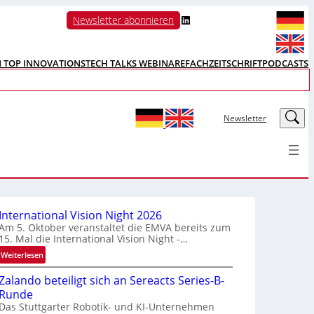
LinkedIn
Newsletter abonnieren
N TOP INNOVATIONS
TECH TALKS WEBINARE
FACHZEITSCHRIFT
PODCASTS
LinkedIn
Newsletter
International Vision Night 2026
Am 5. Oktober veranstaltet die EMVA bereits zum
15. Mal die International Vision Night -…
:
Weiterlesen
I
Zalando beteiligt sich an Sereacts Series-B-
n
Runde
t
Das Stuttgarter Robotik- und KI-Unternehmen
e