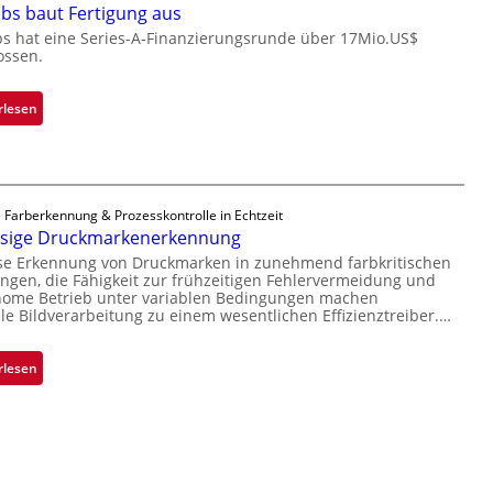
r
bs baut Fertigung aus
o
n
c
bs hat eine Series-A-Finanzierungsrunde über 17Mio.US$
i
ossen.
h
m
i
m
p
:
rlesen
t
p
Z
D
l
a
a
a
d
r
n
a
k
 Farberkennung & Prozesskontrolle in Echtzeit
t
r
ssige Druckmarkenerkennung
V
Ü
L
i
ise Erkennung von Druckmarken in zunehmend farbkritischen
b
a
gen, die Fähigkeit zur frühzeitigen Fehlervermeidung und
s
e
b
nome Betrieb unter variablen Bedingungen machen
i
r
lle Bildverarbeitung zu einem wesentlichen Effizienztreiber.…
s
o
n
b
n
a
a
:
rlesen
h
u
Z
m
t
u
e
F
v
v
e
e
o
r
r