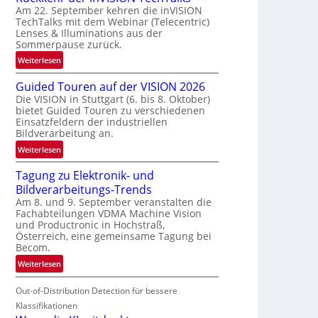
Am 22. September kehren die inVISION
b
TechTalks mit dem Webinar (Telecentric)
e
Lenses & Illuminations aus der
g
Sommerpause zurück.
r
:
Weiterlesen
e
R
n
Guided Touren auf der VISION 2026
ü
z
Die VISION in Stuttgart (6. bis 8. Oktober)
c
t
bietet Guided Touren zu verschiedenen
k
e
Einsatzfeldern der industriellen
k
Bildverarbeitung an.
M
e
ö
:
Weiterlesen
h
g
G
r
l
Tagung zu Elektronik- und
u
d
i
Bildverarbeitungs-Trends
i
e
c
Am 8. und 9. September veranstalten die
d
r
Fachabteilungen VDMA Machine Vision
h
e
i
und Productronic in Hochstraß,
k
d
n
Österreich, eine gemeinsame Tagung bei
e
T
Becom.
V
i
o
I
:
Weiterlesen
t
u
S
T
e
r
I
Out-of-Distribution Detection für bessere
a
n
e
O
g
Klassifikationen
n
N
u