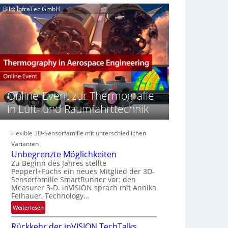
e
n
n
Bild: InfraTec GmbH
‚
S
z
H
e
i
y
r
n
p
e
E
e
a
M
r
c
E
s
t
A
p
s
-
e
Online-Event zur Thermografie
S
R
c
e
e
in Luft- und Raumfahrttechnik
t
r
g
r
i
i
a
e
Flexible 3D-Sensorfamilie mit unterschiedlichen
o
l
s
n
Varianten
N
-
Unbegrenzte Möglichkeiten
e
B
Zu Beginn des Jahres stellte
w
Pepperl+Fuchs ein neues Mitglied der 3D-
-
s
Sensorfamilie SmartRunner vor: den
R
Measurer 3-D. inVISION sprach mit Annika
‘
u
Felhauer, Technology…
n
:
Weiterlesen
d
U
e
Rückkehr der inVISION TechTalks
n