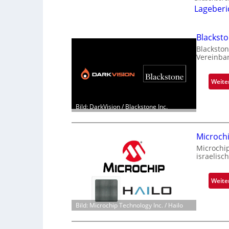
Lageberi
Blackst
Blackston
Vereinba
Weite
Bild: DarkVision / Blackstone Inc.
Microch
Microchi
israelisc
Weite
Bild: Microchip Technology Inc. / Hailo