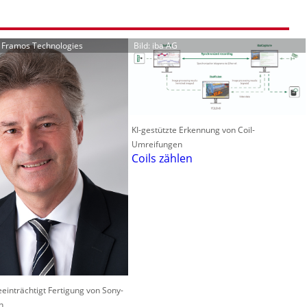
r Framos Technologies
Bild: iba AG
KI-gestützte Erkennung von Coil-
Umreifungen
Coils zählen
einträchtigt Fertigung von Sony-
n