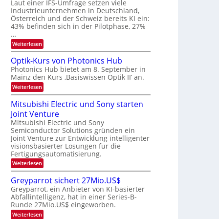
W
Laut einer IFS-Umfrage setzen viele
t
e
E
a
Industrieunternehmen in Deutschland,
r
-
r
Österreich und der Schweiz bereits KI ein:
H
a
k
43% befinden sich in der Pilotphase, 27%
e
e
r
…
r
s
b
a
:
Weiterlesen
W
e
e
K
a
u
I
c
i
Optik-Kurs von Photonics Hub
s
-
h
t
Photonics Hub bietet am 8. September in
-
E
s
S
Mainz den Kurs ‚Basiswissen Optik II‘ an.
i
u
t
e
n
u
:
Weiterlesen
n
m
s
m
O
g
i
a
i
p
Mitsubishi Electric und Sony starten
n
t
m
s
t
a
z
Joint Venture
e
i
-
r
n
r
k
Mitsubishi Electric und Sony
T
i
s
-
Semiconductor Solutions gründen ein
m
t
r
K
Joint Venture zur Entwicklung intelligenter
m
e
u
e
visionsbasierter Lösungen für die
t
n
r
n
i
Fertigungsautomatisierung.
H
s
n
a
d
v
:
Weiterlesen
d
l
o
M
s
e
b
n
i
Greyparrot sichert 27Mio.US$
r
j
P
t
D
a
Greyparrot, ein Anbieter von KI-basierter
h
s
A
h
o
Abfallintelligenz, hat in einer Series-B-
u
C
r
t
Runde 27Mio.US$ eingeworben.
b
H
o
i
:
-
Weiterlesen
n
s