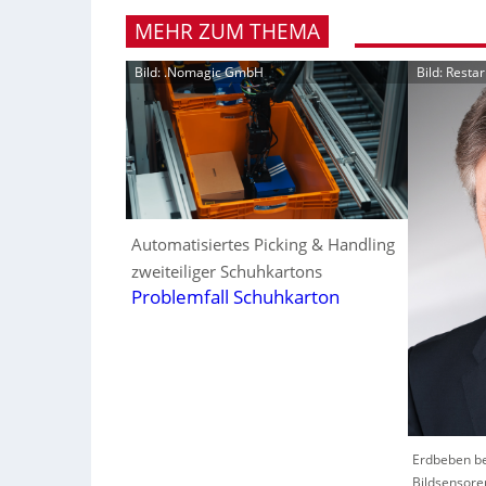
MEHR ZUM THEMA
Bild: .Nomagic GmbH
Bild: Resta
Automatisiertes Picking & Handling
zweiteiliger Schuhkartons
Problemfall Schuhkarton
Erdbeben be
Bildsensore