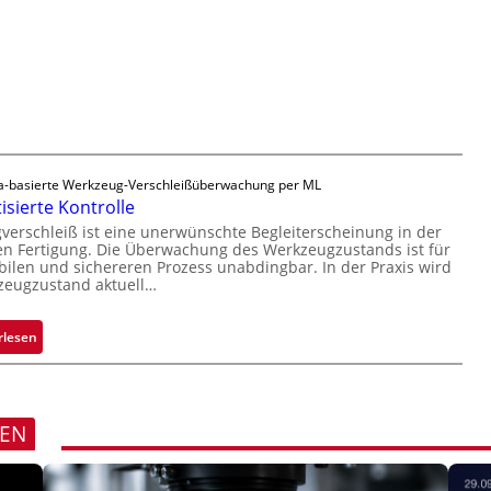
n
t
l
H
i
ä
a
g
s
i
u
s
l
n
i
o
g
g
a
e
u
D
-basierte Werkzeug-Verschleißüberwachung per ML
s
r
sierte Kontrolle
u
erschleiß ist eine unerwünschte Begleiterscheinung in der
c
n Fertigung. Die Überwachung des Werkzeugzustands ist für
k
bilen und sichereren Prozess unabdingbar. In der Praxis wird
zeugzustand aktuell…
m
a
r
:
rlesen
k
A
e
u
n
t
e
o
REN
r
m
k
a