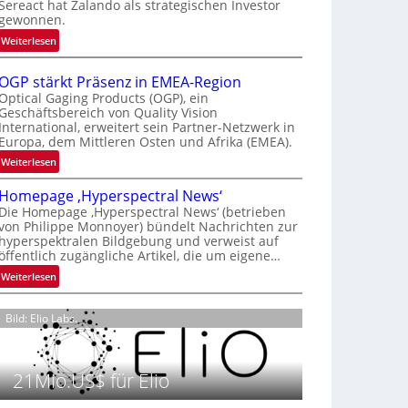
Sereact hat Zalando als strategischen Investor
r
gewonnen.
n
:
Weiterlesen
a
Z
t
a
i
OGP stärkt Präsenz in EMEA-Region
l
o
Optical Gaging Products (OGP), ein
a
Geschäftsbereich von Quality Vision
n
International, erweitert sein Partner-Netzwerk in
n
a
Europa, dem Mittleren Osten und Afrika (EMEA).
d
l
o
:
Weiterlesen
V
b
O
i
Homepage ‚Hyperspectral News‘
e
G
s
Die Homepage ‚Hyperspectral News‘ (betrieben
t
P
i
von Philippe Monnoyer) bündelt Nachrichten zur
e
s
o
hyperspektralen Bildgebung und verweist auf
i
t
n
öffentlich zugängliche Artikel, die um eigene…
l
ä
N
:
Weiterlesen
i
r
i
H
g
k
g
o
t
t
Bild: Elio Labs.
h
m
s
P
t
e
i
r
2
p
c
ä
0
21Mio.US$ für Elio
a
h
s
2
g
a
e
6