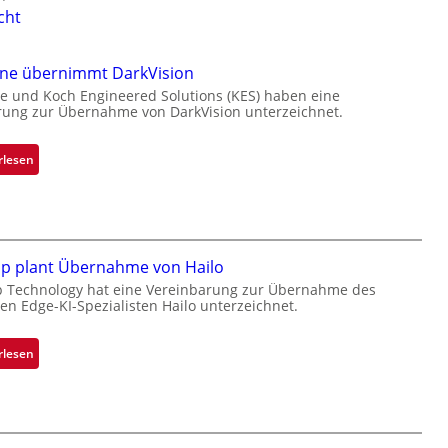
cht
one übernimmt DarkVision
e und Koch Engineered Solutions (KES) haben eine
rung zur Übernahme von DarkVision unterzeichnet.
:
rlesen
B
l
a
c
k
ip plant Übernahme von Hailo
s
p Technology hat eine Vereinbarung zur Übernahme des
hen Edge-KI-Spezialisten Hailo unterzeichnet.
t
o
n
:
rlesen
e
M
ü
i
b
c
e
r