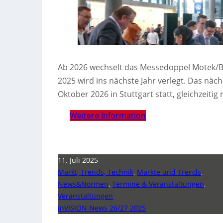
Ab 2026 wechselt das Messedoppel Motek/B
2025 wird ins nächste Jahr verlegt. Das näch
Oktober 2026 in Stuttgart statt, gleichzeitig
Weitere Information
11. Juli 2025
Markt, Trends, Technik
,
Märkte und Trends
,
News&Normen
,
Termine & Veranstaltungen
,
Veranstaltungen
inVISION News 26/27 2025