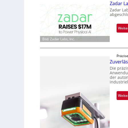
Zadar La
Zadar La
abgeschl
Weite
Bild: Zadar Labs, Inc.
Präzise
Zuverlä
Die präz
Anwendun
der auto
industrie
Weite