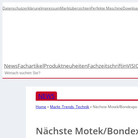
Datenschutzerklärung
Impressum
Marktübersichten
Perfekte Maschine
Downloa
News
Fachartikel
Produktneuheiten
Fachzeitschrift
inVISI
Search
NEWS
Home
»
Markt, Trends, Technik
»
Nächste Motek/Bondexpo
Nächste Motek/Bonde