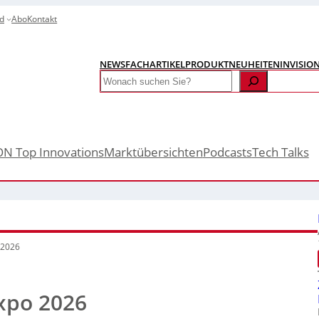
d
Abo
Kontakt
NEWS
FACHARTIKEL
PRODUKTNEUHEITEN
INVISIO
Search
ON Top Innovations
Marktübersichten
Podcasts
Tech Talks
 2026
xpo 2026