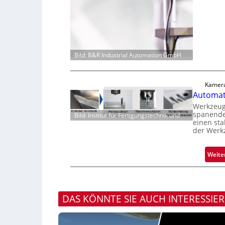
Bild: B&R Industrial Automation GmbH
Kamera
Automati
Werkzeugv
spanende
Bild: Institut für Fertigungstechnik und
einen sta
der Werk
Weite
DAS KÖNNTE SIE AUCH INTERESSIE