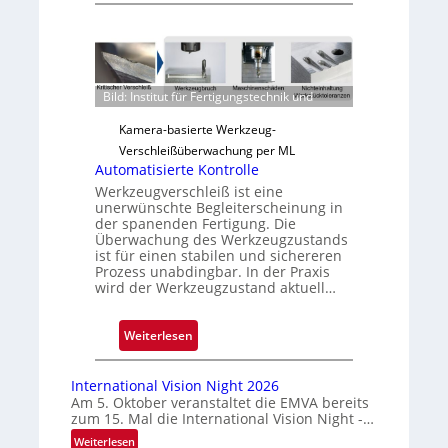
u
v
e
r
Bild: Institut für Fertigungstechnik und
l
ä
Kamera-basierte Werkzeug-
s
Verschleißüberwachung per ML
s
Automatisierte Kontrolle
i
Werkzeugverschleiß ist eine
unerwünschte Begleiterscheinung in
g
der spanenden Fertigung. Die
e
Überwachung des Werkzeugzustands
D
ist für einen stabilen und sichereren
Prozess unabdingbar. In der Praxis
r
wird der Werkzeugzustand aktuell…
u
c
:
Weiterlesen
k
A
m
u
a
International Vision Night 2026
t
r
Am 5. Oktober veranstaltet die EMVA bereits
zum 15. Mal die International Vision Night -…
o
k
m
e
:
Weiterlesen