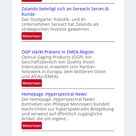
I
a
n
Zalando beteiligt sich an Sereacts Series-B-
n
t
e
Runde
t
i
r
Das Stuttgarter Robotik- und KI-
e
s
k
Unternehmen Sereact hat Zalando als
r
strategischen Investor gewonnen.
i
e
n
e
:
n
Weiterlesen
a
Z
r
n
t
a
t
u
i
OGP stärkt Präsenz in EMEA-Region
l
e
n
o
Optical Gaging Products (OGP), ein
a
K
n
Geschäftsbereich von Quality Vision
g
n
International, erweitert sein Partner-
a
o
d
Netzwerk in Europa, dem Mittleren Osten
l
n
und Afrika (EMEA).
o
V
t
b
:
Weiterlesen
i
r
e
O
s
o
t
Homepage ‚Hyperspectral News‘
G
i
Die Homepage ‚Hyperspectral News‘
e
l
P
o
(betrieben von Philippe Monnoyer) bündelt
i
l
s
n
Nachrichten zur hyperspektralen Bildgebung
l
t
e
N
und verweist auf öffentlich zugängliche
i
ä
Artikel, die um eigene…
i
g
r
g
:
Weiterlesen
t
k
h
H
s
t