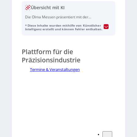
Übersicht mit KI
Die Olma Messen präsentiert mit der
PreXcon
eine neue Veranstaltung, die
* Diese Inhalte wurden mithilfe von Künstlicher
Fachmesse und Fachkongress für die
Intelligenz erstellt und können Fehler enthalten.
Präzisionsindustrie kombiniert. Vom 3. bis 5.
November 2026 werden bei der Premiere
etwa 150 Aussteller und 4000 Fachbesucher
Plattform für die
erwartet.
Präzisionsindustrie
Termine & Veranstaltungen
Sorry, no results.
Please try another keyword