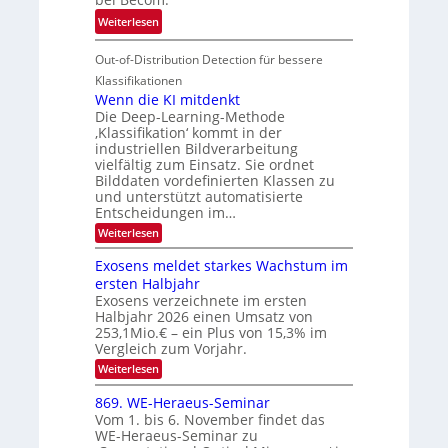
V
o
i
:
Weiterlesen
I
u
t
T
S
r
e
Out-of-Distribution Detection für bessere
a
I
e
n
g
Klassifikationen
O
n
u
Wenn die KI mitdenkt
N
a
Die Deep-Learning-Methode
n
T
u
‚Klassifikation‘ kommt in der
g
e
industriellen Bildverarbeitung
f
z
c
vielfältig zum Einsatz. Sie ordnet
d
u
h
Bilddaten vordefinierten Klassen zu
e
E
und unterstützt automatisierte
T
r
Entscheidungen im…
l
a
V
e
:
Weiterlesen
l
I
W
k
k
e
S
Exosens meldet starkes Wachstum im
t
s
n
I
ersten Halbjahr
r
n
Exosens verzeichnete im ersten
O
d
o
Halbjahr 2026 einen Umsatz von
i
N
n
e
253,1Mio.€ – ein Plus von 15,3% im
2
K
i
Vergleich zum Vorjahr.
I
0
k
:
Weiterlesen
m
2
E
-
i
6
x
t
869. WE-Heraeus-Seminar
u
o
d
Vom 1. bis 6. November findet das
n
s
e
WE-Heraeus-Seminar zu
e
d
n