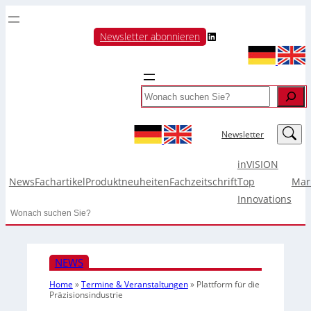
LinkedIn
Newsletter abonnieren
Search
LinkedIn
Newsletter
inVISION
News
Fachartikel
Produktneuheiten
Fachzeitschrift
Top
Mar
Innovations
Search
NEWS
Home
»
Termine & Veranstaltungen
»
Plattform für die
Präzisionsindustrie