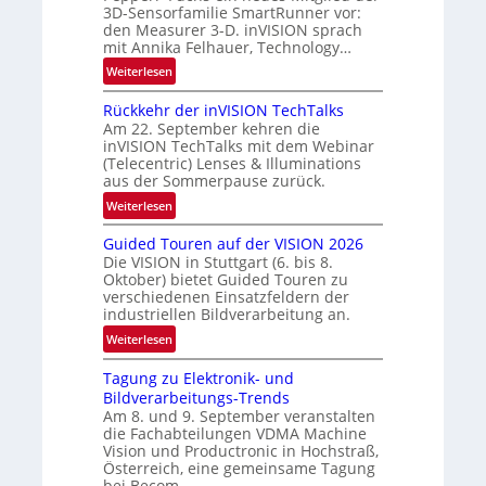
u
3D-Sensorfamilie SmartRunner vor:
s
n
den Measurer 3-D. inVISION sprach
‘
d
mit Annika Felhauer, Technology…
e
:
Weiterlesen
U
Rückkehr der inVISION TechTalks
n
Am 22. September kehren die
b
inVISION TechTalks mit dem Webinar
e
(Telecentric) Lenses & Illuminations
g
aus der Sommerpause zurück.
r
:
Weiterlesen
e
R
n
Guided Touren auf der VISION 2026
ü
z
Die VISION in Stuttgart (6. bis 8.
c
t
Oktober) bietet Guided Touren zu
k
verschiedenen Einsatzfeldern der
e
k
industriellen Bildverarbeitung an.
M
e
:
ö
Weiterlesen
h
G
g
r
Tagung zu Elektronik- und
u
l
d
Bildverarbeitungs-Trends
i
i
e
Am 8. und 9. September veranstalten
d
c
r
die Fachabteilungen VDMA Machine
e
h
Vision und Productronic in Hochstraß,
i
d
k
Österreich, eine gemeinsame Tagung
n
T
e
bei Becom.