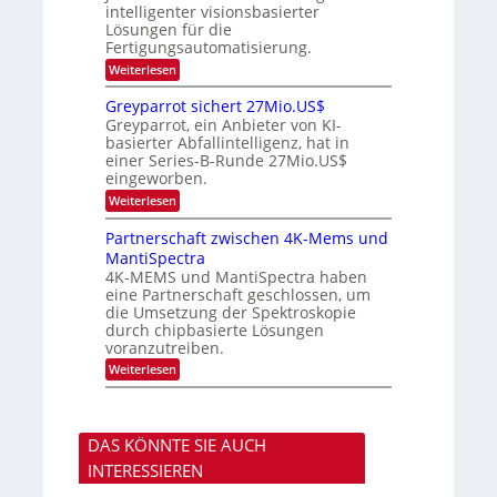
t
a
u
intelligenter visionsbasierter
i
l
r
Lösungen für die
n
b
s
Fertigungsautomatisierung.
d
j
v
e
a
o
:
Weiterlesen
r
h
n
M
D
r
P
i
Greyparrot sichert 27Mio.US$
A
h
t
Greyparrot, ein Anbieter von KI-
C
o
s
H
basierter Abfallintelligenz, hat in
t
u
-
einer Series-B-Runde 27Mio.US$
o
b
I
n
eingeworben.
i
n
i
s
:
Weiterlesen
d
c
h
G
u
s
i
r
s
Partnerschaft zwischen 4K-Mems und
H
E
e
t
u
l
MantiSpectra
y
r
b
e
4K-MEMS und MantiSpectra haben
p
i
c
eine Partnerschaft geschlossen, um
a
e
t
r
die Umsetzung der Spektroskopie
z
r
r
u
durch chipbasierte Lösungen
i
o
voranzutreiben.
c
t
u
:
Weiterlesen
s
n
P
i
d
a
c
S
r
h
o
t
e
n
DAS KÖNNTE SIE AUCH
n
r
y
e
t
INTERESSIEREN
s
r
2
t
s
7