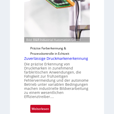
i
F
l
e
o
r
t
i
g
u
Bild: B&R Industrial Automation GmbH
n
g
Präzise Farberkennung &
a
Prozesskontrolle in Echtzeit
u
Zuverlässige Druckmarkenerkennung
s
Die präzise Erkennung von
Druckmarken in zunehmend
farbkritischen Anwendungen, die
Fähigkeit zur frühzeitigen
Fehlervermeidung und der autonome
Betrieb unter variablen Bedingungen
machen industrielle Bildverarbeitung
zu einem wesentlichen
Effizienztreiber.…
:
Weiterlesen
Z