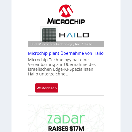
a
c
k
s
t
o
n
Bild: Microchip Technology Inc. / Hailo
e
Microchip plant Übernahme von Hailo
ü
Microchip Technology hat eine
b
Vereinbarung zur Übernahme des
e
israelischen Edge-KI-Spezialisten
r
Hailo unterzeichnet.
n
i
:
Weiterlesen
m
M
m
i
t
c
D
r
a
o
r
c
k
h