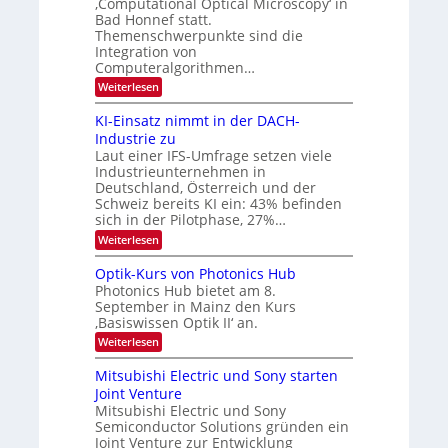
‚Computational Optical Microscopy‘ in
n
k
B
Bad Honnef statt.
s
t
i
m
Themenschwerpunkte sind die
e
l
Integration von
l
Computeralgorithmen…
d
d
v
:
Weiterlesen
e
8
t
e
6
s
KI-Einsatz nimmt in der DACH-
r
9
t
Industrie zu
.
a
a
Laut einer IFS-Umfrage setzen viele
W
r
r
Industrieunternehmen in
E
k
b
-
e
Deutschland, Österreich und der
H
s
e
Schweiz bereits KI ein: 43% befinden
e
W
sich in der Pilotphase, 27%…
i
r
a
t
:
Weiterlesen
a
c
K
e
h
u
I
u
s
Optik-Kurs von Photonics Hub
n
-
s
t
Photonics Hub bietet am 8.
E
g
-
u
September in Mainz den Kurs
i
S
m
s
‚Basiswissen Optik II‘ an.
n
e
i
-
s
m
m
:
Weiterlesen
a
T
i
e
O
t
n
r
p
r
Mitsubishi Electric und Sony starten
z
a
s
t
e
Joint Venture
n
r
t
i
i
Mitsubishi Electric und Sony
n
e
k
m
n
Semiconductor Solutions gründen ein
-
d
m
H
K
Joint Venture zur Entwicklung
s