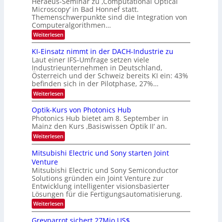
Heraeus-Seminar zu ‚Computational Optical
e
e
Microscopy‘ in Bad Honnef statt.
n
n
Themenschwerpunkte sind die Integration von
s
k
m
Computeralgorithmen…
t
e
:
Weiterlesen
l
8
d
6
KI-Einsatz nimmt in der DACH-Industrie zu
e
9
t
Laut einer IFS-Umfrage setzen viele
.
s
Industrieunternehmen in Deutschland,
W
t
Österreich und der Schweiz bereits KI ein: 43%
E
a
befinden sich in der Pilotphase, 27%…
-
r
H
k
:
Weiterlesen
e
e
K
r
s
I
Optik-Kurs von Photonics Hub
a
W
-
e
Photonics Hub bietet am 8. September in
a
E
u
Mainz den Kurs ‚Basiswissen Optik II‘ an.
c
i
s
h
n
:
Weiterlesen
-
s
s
O
S
t
a
p
Mitsubishi Electric und Sony starten Joint
e
u
t
t
m
Venture
m
z
i
i
i
n
Mitsubishi Electric und Sony Semiconductor
k
n
m
i
Solutions gründen ein Joint Venture zur
-
a
e
m
K
Entwicklung intelligenter visionsbasierter
r
r
m
u
Lösungen für die Fertigungsautomatisierung.
s
t
r
:
t
Weiterlesen
i
s
M
e
n
v
i
n
d
o
Greyparrot sichert 27Mio.US$