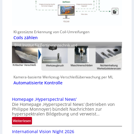
KI-gestützte Erkennung von Coil-Umreifungen
Coils zählen
Bild: Institut für Fertigungstechnik und
Kamera-basierte Werkzeug-Verschleißüberwachung per ML
Automatisierte Kontrolle
Homepage ‚Hyperspectral News‘
Die Homepage ‚Hyperspectral News‘ (betrieben von
Philippe Monnoyer) bündelt Nachrichten zur
hyperspektralen Bildgebung und verweist…
:
Weiterlesen
H
International Vision Night 2026
o