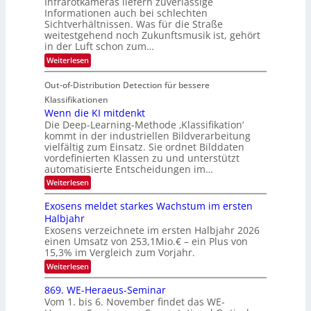
Infrarotkameras liefern zuverlässige
e
h
m
i
Informationen auch bei schlechten
d
k
s
n
Sichtverhältnissen. Was für die Straße
T
e
u
weitestgehend noch Zukunftsmusik ist, gehört
V
o
i
in der Luft schon zum…
n
I
u
t
d
:
Weiterlesen
S
r
e
S
M
I
i
e
n
Out-of-Distribution Detection für bessere
a
O
c
n
n
h
Klassifikationen
N
a
e
t
Wenn die KI mitdenkt
T
r
u
Die Deep-Learning-Methode ‚Klassifikation‘
i
e
l
f
kommt in der industriellen Bildverarbeitung
a
S
c
vielfältig zum Einsatz. Sie ordnet Bilddaten
d
n
p
h
vordefinierten Klassen zu und unterstützt
d
e
e
e
T
automatisierte Entscheidungen im…
r
n
c
a
:
Weiterlesen
V
t
W
l
I
e
r
Exosens meldet starkes Wachstum im ersten
k
n
S
a
Halbjahr
s
n
I
Exosens verzeichnete im ersten Halbjahr 2026
d
O
einen Umsatz von 253,1Mio.€ – ein Plus von
i
e
15,3% im Vergleich zum Vorjahr.
N
K
2
:
Weiterlesen
I
E
0
m
x
869. WE-Heraeus-Seminar
i
2
o
t
Vom 1. bis 6. November findet das WE-
s
6
d