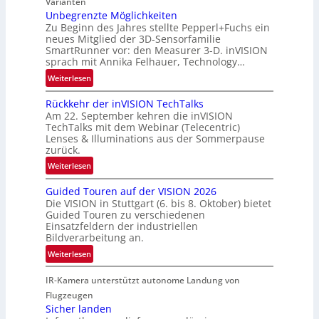
r
Varianten
R
t
Unbegrenzte Möglichkeiten
a
Zu Beginn des Jahres stellte Pepperl+Fuchs ein
n
u
neues Mitglied der 3D-Sensorfamilie
e
SmartRunner vor: den Measurer 3-D. inVISION
m
r
sprach mit Annika Felhauer, Technology…
f
s
a
:
Weiterlesen
c
h
U
h
Rückkehr der inVISION TechTalks
r
n
a
Am 22. September kehren die inVISION
t
b
f
TechTalks mit dem Webinar (Telecentric)
t
e
t
Lenses & Illuminations aus der Sommerpause
e
g
zurück.
z
c
r
w
:
Weiterlesen
h
e
i
R
n
n
s
Guided Touren auf der VISION 2026
ü
i
z
Die VISION in Stuttgart (6. bis 8. Oktober) bietet
c
c
k
t
Guided Touren zu verschiedenen
h
k
Einsatzfeldern der industriellen
e
e
k
Bildverarbeitung an.
M
n
e
:
ö
Weiterlesen
4
h
G
g
K
r
IR-Kamera unterstützt autonome Landung von
u
l
-
d
i
i
Flugzeugen
M
e
d
c
Sicher landen
e
r