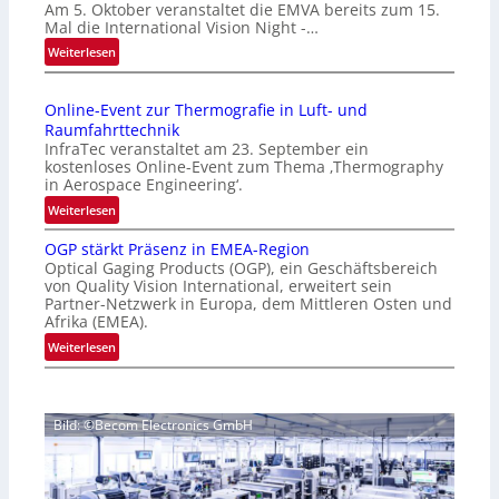
Am 5. Oktober veranstaltet die EMVA bereits zum 15.
m
Mal die International Vision Night -…
e
:
Weiterlesen
p
I
a
n
g
Online-Event zur Thermografie in Luft- und
t
e
Raumfahrttechnik
e
‚
InfraTec veranstaltet am 23. September ein
r
H
kostenloses Online-Event zum Thema ‚Thermography
n
y
in Aerospace Engineering‘.
a
p
:
Weiterlesen
t
e
O
i
r
OGP stärkt Präsenz in EMEA-Region
n
o
Optical Gaging Products (OGP), ein Geschäftsbereich
s
l
n
von Quality Vision International, erweitert sein
p
i
Partner-Netzwerk in Europa, dem Mittleren Osten und
a
e
n
Afrika (EMEA).
l
c
e
:
Weiterlesen
V
t
-
O
i
r
E
G
s
a
v
P
i
l
e
Bild: ©Becom Electronics GmbH
s
o
N
n
t
n
e
t
ä
N
w
z
r
i