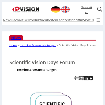
Newslett
Linked
er
News
Fachartikel
Produktneuheiten
Fachzeitschrift
inVISION Top I
NEWS
Home
»
Termine & Veranstaltungen
»
Scientific Vision Days Forum
Scientific Vision Days Forum
Termine & Veranstaltungen