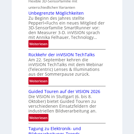
Flexible 3D-Sensorfamilie mit
-
n
l
unterschiedlichen Varianten
B
N
Unbegrenzte Möglichkeiten
-
e
Zu Beginn des Jahres stellte
R
w
Pepperl+Fuchs ein neues Mitglied der
u
3D-Sensorfamilie SmartRunner vor:
s
n
den Measurer 3-D. inVISION sprach
‘
d
mit Annika Felhauer, Technology…
e
:
Weiterlesen
U
Rückkehr der inVISION TechTalks
n
Am 22. September kehren die
b
inVISION TechTalks mit dem Webinar
e
(Telecentric) Lenses & Illuminations
g
aus der Sommerpause zurück.
r
:
Weiterlesen
e
R
n
Guided Touren auf der VISION 2026
ü
z
Die VISION in Stuttgart (6. bis 8.
c
t
Oktober) bietet Guided Touren zu
k
verschiedenen Einsatzfeldern der
e
k
industriellen Bildverarbeitung an.
M
e
:
ö
Weiterlesen
h
G
g
r
Tagung zu Elektronik- und
u
l
d
Bildverarbeitungs-Trends