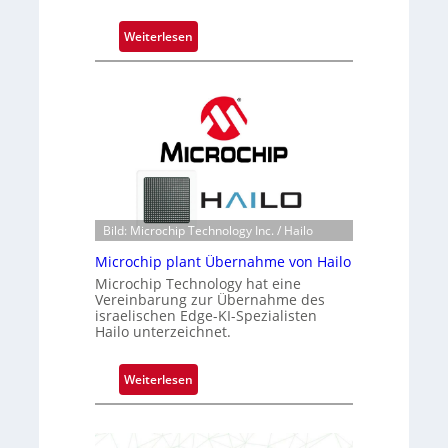
:
Weiterlesen
B
l
a
c
k
s
t
o
n
Bild: Microchip Technology Inc. / Hailo
e
Microchip plant Übernahme von Hailo
ü
Microchip Technology hat eine
b
Vereinbarung zur Übernahme des
e
israelischen Edge-KI-Spezialisten
r
Hailo unterzeichnet.
n
i
:
Weiterlesen
m
M
m
i
t
c