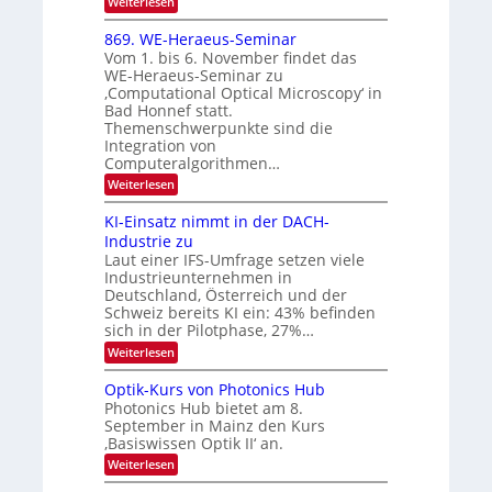
:
Weiterlesen
m
2
E
-
i
6
x
t
869. WE-Heraeus-Seminar
u
o
d
Vom 1. bis 6. November findet das
n
s
e
WE-Heraeus-Seminar zu
e
d
n
‚Computational Optical Microscopy‘ in
n
k
B
Bad Honnef statt.
s
t
i
m
Themenschwerpunkte sind die
e
l
Integration von
l
Computeralgorithmen…
d
d
v
:
Weiterlesen
e
8
t
e
6
s
KI-Einsatz nimmt in der DACH-
r
9
t
Industrie zu
.
a
a
Laut einer IFS-Umfrage setzen viele
W
r
r
Industrieunternehmen in
E
k
b
-
e
Deutschland, Österreich und der
H
s
e
Schweiz bereits KI ein: 43% befinden
e
W
sich in der Pilotphase, 27%…
i
r
a
t
:
Weiterlesen
a
c
K
e
h
u
I
u
s
Optik-Kurs von Photonics Hub
n
-
s
t
Photonics Hub bietet am 8.
E
g
-
u
September in Mainz den Kurs
i
S
m
s
‚Basiswissen Optik II‘ an.
n
e
i
-
s
m
m
:
Weiterlesen
a
T
i
e
O
t
n