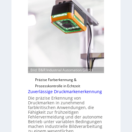
o
b
n
a
H
u
a
t
i
F
l
e
o
r
t
i
g
u
Bild: B&R Industrial Automation GmbH
n
g
Präzise Farberkennung &
a
Prozesskontrolle in Echtzeit
u
Zuverlässige Druckmarkenerkennung
s
Die präzise Erkennung von
Druckmarken in zunehmend
farbkritischen Anwendungen, die
Fähigkeit zur frühzeitigen
Fehlervermeidung und der autonome
Betrieb unter variablen Bedingungen
machen industrielle Bildverarbeitung
zu einem wesentlichen