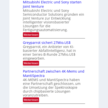
r
p
r
Mitsubishi Electric und Sony starten
z
a
s
t
e
Joint Venture
n
r
t
i
i
Mitsubishi Electric und Sony
n
e
k
m
n
Semiconductor Solutions gründen ein
-
d
m
H
K
Joint Venture zur Entwicklung
s
t
a
u
intelligenter visionsbasierter
i
l
r
Lösungen für die
n
b
s
Fertigungsautomatisierung.
d
j
v
e
a
o
:
Weiterlesen
r
h
n
M
D
r
P
i
Greyparrot sichert 27Mio.US$
A
h
t
Greyparrot, ein Anbieter von KI-
C
o
s
H
basierter Abfallintelligenz, hat in
t
u
-
einer Series-B-Runde 27Mio.US$
o
b
I
n
eingeworben.
i
n
i
s
:
Weiterlesen
d
c
h
G
u
s
i
r
s
Partnerschaft zwischen 4K-Mems und
H
E
e
t
u
l
MantiSpectra
y
r
b
e
4K-MEMS und MantiSpectra haben
p
i
c
eine Partnerschaft geschlossen, um
a
e
t
r
die Umsetzung der Spektroskopie
z
r
r
u
durch chipbasierte Lösungen
i
o
voranzutreiben.
c
t
u
:
Weiterlesen
s
n
P
i
d
a
c