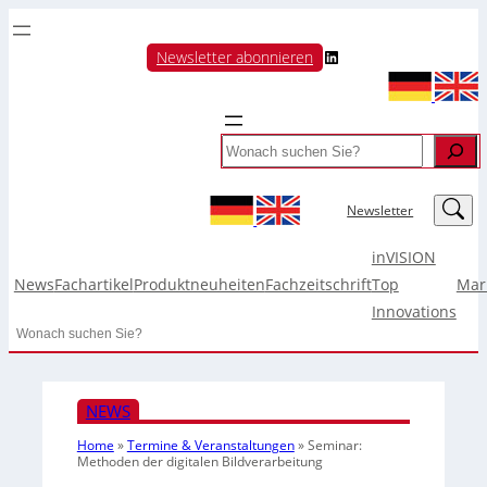
LinkedIn
Newsletter abonnieren
Search
LinkedIn
Newsletter
inVISION
News
Fachartikel
Produktneuheiten
Fachzeitschrift
Top
Mar
Innovations
Search
NEWS
Home
»
Termine & Veranstaltungen
»
Seminar:
Methoden der digitalen Bildverarbeitung