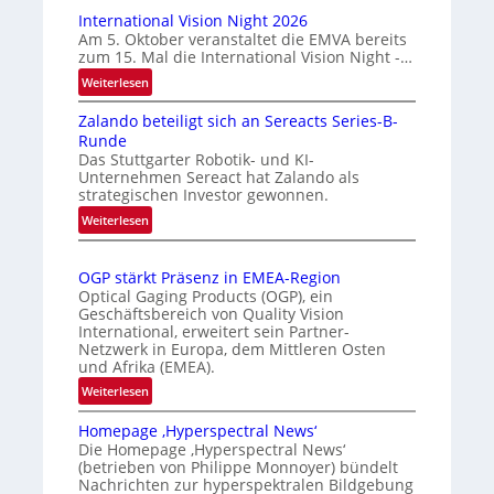
u
a
International Vision Night 2026
t
r
Am 5. Oktober veranstaltet die EMVA bereits
zum 15. Mal die International Vision Night -…
o
k
m
e
:
Weiterlesen
I
a
n
Zalando beteiligt sich an Sereacts Series-B-
n
t
e
Runde
t
i
r
Das Stuttgarter Robotik- und KI-
e
s
k
Unternehmen Sereact hat Zalando als
r
strategischen Investor gewonnen.
i
e
n
e
:
n
Weiterlesen
a
Z
r
n
t
a
t
u
i
OGP stärkt Präsenz in EMEA-Region
l
e
n
o
Optical Gaging Products (OGP), ein
a
K
n
Geschäftsbereich von Quality Vision
g
n
International, erweitert sein Partner-
a
o
d
Netzwerk in Europa, dem Mittleren Osten
l
n
und Afrika (EMEA).
o
V
t
b
:
Weiterlesen
i
r
e
O
s
o
t
Homepage ‚Hyperspectral News‘
G
i
Die Homepage ‚Hyperspectral News‘
e
l
P
o
(betrieben von Philippe Monnoyer) bündelt
i
l
s
n
Nachrichten zur hyperspektralen Bildgebung
l