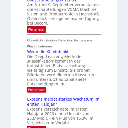
i
i
e
Am 8. und 9. September veranstalten
d
c
r
die Fachabteilungen VDMA Machine
e
h
Vision und Productronic in Hochstraß,
i
d
k
Österreich, eine gemeinsame Tagung
n
T
e
bei Becom.
V
o
i
:
Weiterlesen
I
u
t
T
S
r
e
Out-of-Distribution Detection für bessere
a
I
e
n
g
Klassifikationen
O
n
u
Wenn die KI mitdenkt
N
a
Die Deep-Learning-Methode
n
T
u
‚Klassifikation‘ kommt in der
g
e
industriellen Bildverarbeitung
f
z
c
vielfältig zum Einsatz. Sie ordnet
d
u
h
Bilddaten vordefinierten Klassen zu
e
E
und unterstützt automatisierte
T
r
Entscheidungen im…
l
a
V
e
:
Weiterlesen
l
I
W
k
k
e
S
Exosens meldet starkes Wachstum im
t
s
n
I
ersten Halbjahr
r
n
Exosens verzeichnete im ersten
O
d
o
Halbjahr 2026 einen Umsatz von
i
N
n
e
253,1Mio.€ – ein Plus von 15,3% im
2
K
i
Vergleich zum Vorjahr.
I
0
k