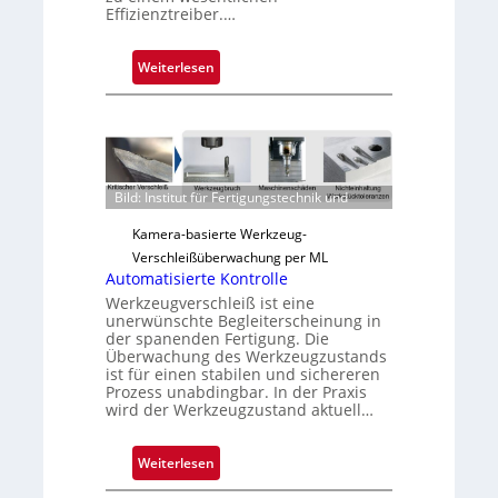
Effizienztreiber.…
:
Weiterlesen
Z
u
v
e
r
Bild: Institut für Fertigungstechnik und
l
ä
Kamera-basierte Werkzeug-
s
Verschleißüberwachung per ML
s
Automatisierte Kontrolle
i
Werkzeugverschleiß ist eine
unerwünschte Begleiterscheinung in
g
der spanenden Fertigung. Die
e
Überwachung des Werkzeugzustands
D
ist für einen stabilen und sichereren
Prozess unabdingbar. In der Praxis
r
wird der Werkzeugzustand aktuell…
u
c
:
Weiterlesen
k
A
m