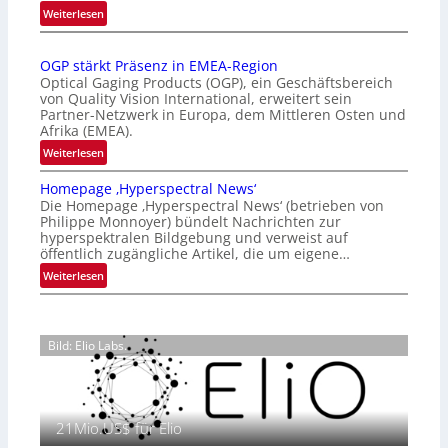
:
Weiterlesen
r
Z
n
a
a
OGP stärkt Präsenz in EMEA-Region
l
t
Optical Gaging Products (OGP), ein Geschäftsbereich
a
i
von Quality Vision International, erweitert sein
n
o
Partner-Netzwerk in Europa, dem Mittleren Osten und
d
Afrika (EMEA).
n
o
a
:
Weiterlesen
b
l
O
e
Homepage ‚Hyperspectral News‘
V
G
t
Die Homepage ‚Hyperspectral News‘ (betrieben von
i
P
Philippe Monnoyer) bündelt Nachrichten zur
e
s
s
hyperspektralen Bildgebung und verweist auf
i
i
t
öffentlich zugängliche Artikel, die um eigene…
l
o
ä
:
Weiterlesen
i
n
r
H
g
N
k
o
t
i
t
m
s
g
P
Bild: Elio Labs.
e
i
h
r
p
c
t
ä
a
h
2
s
g
a
0
e
21Mio.US$ für Elio
e
n
2
n
‚