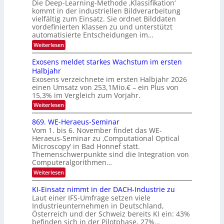
Die Deep-Learning-Methode ‚Klassifikation‘
n
N
a
kommt in der industriellen Bildverarbeitung
g
T
u
vielfältig zum Einsatz. Sie ordnet Bilddaten
z
e
vordefinierten Klassen zu und unterstützt
f
u
c
automatisierte Entscheidungen im…
d
E
h
:
Weiterlesen
e
l
T
W
r
e
e
a
Exosens meldet starkes Wachstum im ersten
V
n
k
Halbjahr
l
n
I
Exosens verzeichnete im ersten Halbjahr 2026
t
k
d
S
einen Umsatz von 253,1Mio.€ – ein Plus von
i
r
s
e
I
15,3% im Vergleich zum Vorjahr.
o
K
O
:
Weiterlesen
n
I
E
N
m
i
x
869. WE-Heraeus-Seminar
i
2
o
k
t
Vom 1. bis 6. November findet das WE-
0
s
d
-
Heraeus-Seminar zu ‚Computational Optical
e
2
e
u
Microscopy‘ in Bad Honnef statt.
n
n
6
Themenschwerpunkte sind die Integration von
s
n
k
m
Computeralgorithmen…
t
d
e
:
Weiterlesen
B
l
8
d
i
6
KI-Einsatz nimmt in der DACH-Industrie zu
e
l
9
t
Laut einer IFS-Umfrage setzen viele
.
d
s
Industrieunternehmen in Deutschland,
W
t
v
Österreich und der Schweiz bereits KI ein: 43%
E
a
befinden sich in der Pilotphase, 27%…
-
e
r