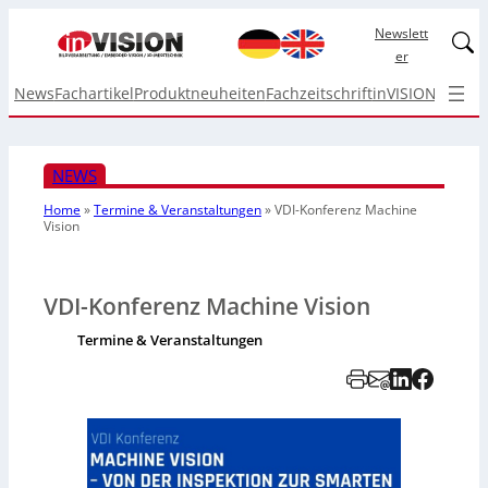
Newslett
Linked
er
News
Fachartikel
Produktneuheiten
Fachzeitschrift
inVISION Top I
NEWS
Home
»
Termine & Veranstaltungen
»
VDI-Konferenz Machine
Vision
VDI-Konferenz Machine Vision
Termine & Veranstaltungen