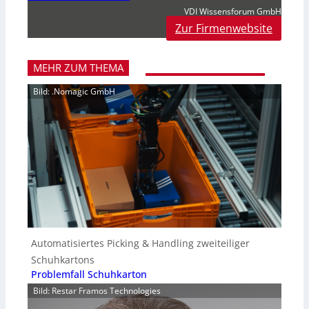
VDI Wissensforum GmbH
Zur Firmenwebsite
MEHR ZUM THEMA
Bild: .Nomagic GmbH
Automatisiertes Picking & Handling zweiteiliger
Schuhkartons
Problemfall Schuhkarton
Bild: Restar Framos Technologies