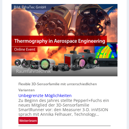
S
6
z
H
e
Bild: InfraTec GmbH
i
y
r
n
p
e
E
e
a
M
r
c
E
s
t
A
p
s
-
e
S
R
c
e
e
t
r
g
r
i
i
Online-Event zur Thermografie in Luft- und
a
e
o
Raumfahrttechnik
l
s
n
N
-
e
B
Flexible 3D-Sensorfamilie mit unterschiedlichen
w
-
Varianten
s
R
Unbegrenzte Möglichkeiten
‘
u
Zu Beginn des Jahres stellte Pepperl+Fuchs ein
n
neues Mitglied der 3D-Sensorfamilie
SmartRunner vor: den Measurer 3-D. inVISION
d
sprach mit Annika Felhauer, Technology…
e
:
Weiterlesen
U