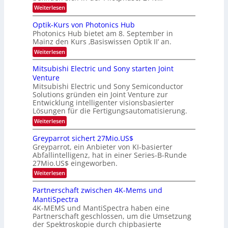
H
k
r
:
Weiterlesen
e
e
K
a
r
s
I
Optik-Kurs von Photonics Hub
a
r
W
-
e
Photonics Hub bietet am 8. September in
a
E
b
u
Mainz den Kurs ‚Basiswissen Optik II‘ an.
c
i
e
s
h
n
:
Weiterlesen
-
i
s
s
O
S
t
a
t
p
Mitsubishi Electric und Sony starten Joint
e
u
t
t
u
m
Venture
m
z
i
i
n
i
n
Mitsubishi Electric und Sony Semiconductor
k
n
m
i
Solutions gründen ein Joint Venture zur
-
g
a
e
m
K
Entwicklung intelligenter visionsbasierter
s
r
r
m
u
Lösungen für die Fertigungsautomatisierung.
-
s
t
r
:
t
Weiterlesen
i
s
T
M
e
n
v
r
i
n
d
o
Greyparrot sichert 27Mio.US$
t
H
e
e
n
Greyparrot, ein Anbieter von KI-basierter
s
a
r
P
n
Abfallintelligenz, hat in einer Series-B-Runde
u
l
D
h
d
27Mio.US$ eingeworben.
b
b
A
o
i
j
C
s
t
:
Weiterlesen
s
a
H
o
G
h
h
-
n
r
Partnerschaft zwischen 4K-Mems und
i
r
I
i
e
MantiSpectra
E
n
c
y
l
d
4K-MEMS und MantiSpectra haben eine
s
p
e
u
H
Partnerschaft geschlossen, um die Umsetzung
a
c
s
u
r
der Spektroskopie durch chipbasierte
t
t