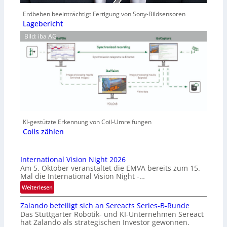
Erdbeben beeinträchtigt Fertigung von Sony-Bildsensoren
Lagebericht
Bild: iba AG
KI-gestützte Erkennung von Coil-Umreifungen
Coils zählen
International Vision Night 2026
Am 5. Oktober veranstaltet die EMVA bereits zum 15.
Mal die International Vision Night -…
:
Weiterlesen
I
Zalando beteiligt sich an Sereacts Series-B-Runde
n
Das Stuttgarter Robotik- und KI-Unternehmen Sereact
t
hat Zalando als strategischen Investor gewonnen.
e