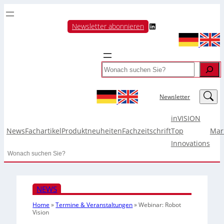
LinkedIn
Newsletter abonnieren
Search
LinkedIn
Newsletter
inVISION
News
Fachartikel
Produktneuheiten
Fachzeitschrift
Top
Mar
Innovations
Search
NEWS
Home
»
Termine & Veranstaltungen
»
Webinar: Robot
Vision