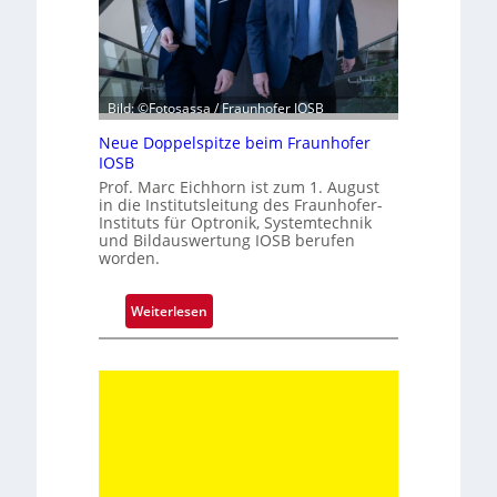
r
z
e
h
n
Bild: ©Fotosassa / Fraunhofer IOSB
t
Neue Doppelspitze beim Fraunhofer
e
IOSB
K
Prof. Marc Eichhorn ist zum 1. August
a
in die Institutsleitung des Fraunhofer-
Instituts für Optronik, Systemtechnik
m
und Bildauswertung IOSB berufen
e
worden.
r
a
:
Weiterlesen
t
N
e
e
c
u
h
e
n
D
i
o
k
p
p