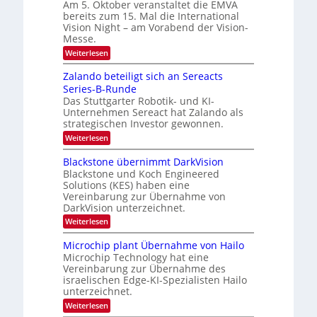
a
Am 5. Oktober veranstaltet die EMVA
e
i
bereits zum 15. Mal die International
r
p
e
Vision Night – am Vorabend der Vision-
a
t
d
Messe.
g
o
e
e
:
Weiterlesen
n
‚
I
r
H
n
Zalando beteiligt sich an Sereacts
s
y
t
p
Series-B-Runde
t
e
e
Das Stuttgarter Robotik- und KI-
r
a
r
Unternehmen Sereact hat Zalando als
n
n
s
a
strategischen Investor gewonnen.
p
d
t
e
:
Weiterlesen
i
a
c
Z
o
u
t
a
Blackstone übernimmt DarkVision
n
r
l
f
a
Blackstone und Koch Engineered
a
a
l
d
Solutions (KES) haben eine
l
n
V
Vereinbarung zur Übernahme von
N
e
d
i
e
DarkVision unterzeichnet.
o
r
s
w
b
i
:
Weiterlesen
L
s
e
o
B
‘
t
o
n
l
Microchip plant Übernahme von Hailo
e
N
g
a
i
Microchip Technology hat eine
i
c
i
l
Vereinbarung zur Übernahme des
g
k
i
m
israelischen Edge-KI-Spezialisten Hailo
h
s
g
t
unterzeichnet.
t
a
t
2
o
t
:
Weiterlesen
s
0
n
M
i