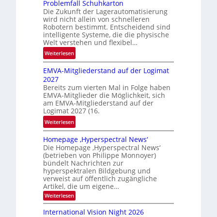
e
Problemfall Schuhkarton
Die Zukunft der Lagerautomatisierung
b
wird nicht allein von schnelleren
e
Robotern bestimmt. Entscheidend sind
r
intelligente Systeme, die die physische
i
Welt verstehen und flexibel…
c
:
Weiterlesen
h
P
t
EMVA-Mitgliederstand auf der Logimat
r
2027
o
Bereits zum vierten Mal in Folge haben
b
EMVA-Mitglieder die Möglichkeit, sich
l
am EMVA-Mitgliederstand auf der
e
Logimat 2027 (16.
m
:
Weiterlesen
f
E
a
Homepage ‚Hyperspectral News‘
M
l
Die Homepage ‚Hyperspectral News‘
V
l
(betrieben von Philippe Monnoyer)
A
bündelt Nachrichten zur
S
-
hyperspektralen Bildgebung und
c
M
verweist auf öffentlich zugängliche
h
Artikel, die um eigene…
i
u
t
:
Weiterlesen
h
H
g
o
k
International Vision Night 2026
l
m