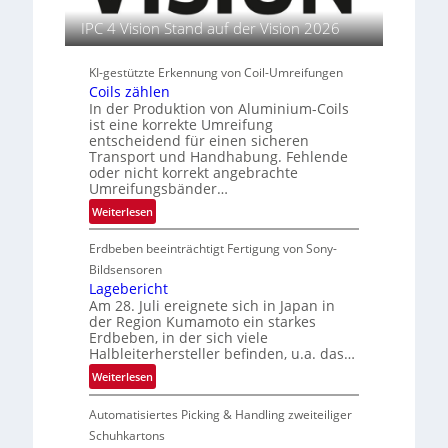
n
u
IPC 4 Vision Stand auf der Vision 2026
t
s
l
KI-gestützte Erkennung von Coil-Umreifungen
Coils zählen
e
In der Produktion von Aluminium-Coils
i
ist eine korrekte Umreifung
t
entscheidend für einen sicheren
e
Transport und Handhabung. Fehlende
r
oder nicht korrekt angebrachte
i
Umreifungsbänder…
n
:
Weiterlesen
C
Erdbeben beeinträchtigt Fertigung von Sony-
o
i
Bildsensoren
l
Lagebericht
Am 28. Juli ereignete sich in Japan in
s
der Region Kumamoto ein starkes
z
Erdbeben, in der sich viele
ä
Halbleiterhersteller befinden, u.a. das…
h
:
Weiterlesen
l
L
e
Automatisiertes Picking & Handling zweiteiliger
a
n
g
Schuhkartons