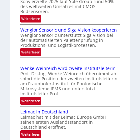
c
Sony erzielte 2025 laut Yole Group rund 50%
u
des weltweiten Umsatzes mit CMOS-
h
Bildsensoren.
n
t
:
g
Weiterlesen
e
N
i
s
Wenglor Sensoric und Siga Vision kooperieren
e
n
P
Wenglor Sensoric unterstützt Siga Vision bei
u
C
der automatisierten Palettenprüfung in
l
e
Produktions- und Logistikprozessen.
h
u
R
i
:
Weiterlesen
s
i
W
n
b
s
e
a
i
e
Wenke Weinreich wird zweite Institutsleiterin
n
k
i
Prof. Dr.-Ing. Wenke Weinreich übernimmt ab
g
e
sofort die Position der zweiten Institutsleiterin
m
l
am Fraunhofer-Institut für Photonische
n
A
o
Mikrosysteme IPMS und unterstützt
f
u
Institutsleiter Prof.…
r
ü
f
S
:
Weiterlesen
r
e
t
W
d
n
Leimac in Deutschland
r
e
i
Leimac hat mit der Leimac Europe GmbH
s
n
a
e
seinen ersten Auslandsstandort in
o
k
C
g
Deutschland eröffnet.
r
e
M
s
:
Weiterlesen
i
W
O
e
L