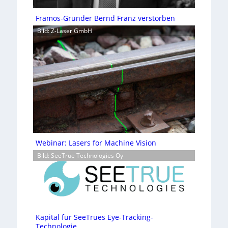
Framos-Gründer Bernd Franz verstorben
Bild: Z-Laser GmbH
Webinar: Lasers for Machine Vision
Bild: SeeTrue Technologies Oy
Kapital für SeeTrues Eye-Tracking-
Technologie