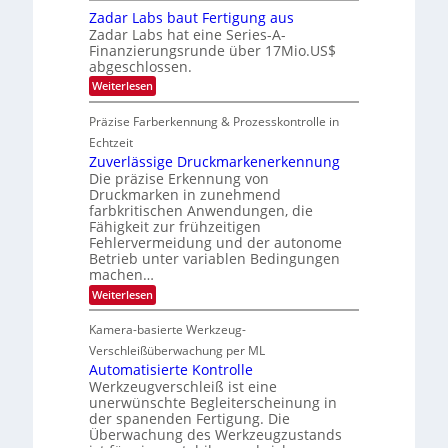
2
2
e
i
c
Zadar Labs baut Fertigung aus
6
ü
0
c
h
b
Zadar Labs hat eine Series-A-
r
2
a
e
Finanzierungsrunde über 17Mio.US$
o
n
7
r
abgeschlossen.
c
S
n
h
e
:
Weiterlesen
i
i
r
Z
m
p
e
a
m
Präzise Farberkennung & Prozesskontrolle in
p
a
d
t
l
c
a
Echtzeit
D
a
t
r
a
Zuverlässige Druckmarkenerkennung
n
s
L
r
Die präzise Erkennung von
t
S
a
k
Ü
Druckmarken in zunehmend
e
b
V
b
r
farbkritischen Anwendungen, die
s
i
e
i
Fähigkeit zur frühzeitigen
b
s
r
e
a
Fehlervermeidung und der autonome
i
n
s
u
o
Betrieb unter variablen Bedingungen
a
-
t
n
machen…
h
B
F
m
-
:
Weiterlesen
e
e
R
Z
r
v
u
u
t
Kamera-basierte Werkzeug-
o
n
v
i
n
d
e
Verschleißüberwachung per ML
g
H
e
r
u
Automatisierte Kontrolle
a
l
n
Werkzeugverschleiß ist eine
i
ä
g
unerwünschte Begleiterscheinung in
l
s
a
o
der spanenden Fertigung. Die
s
u
Überwachung des Werkzeugzustands
i
s
g