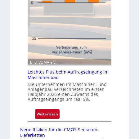
m
w
i
e
c
i
s
t
e
e
r
n
ö
Q
f
u
f
a
n
Bild: VDMA e.V.
r
e
t
Leichtes Plus beim Auftragseingang im
t
a
Maschinenbau
N
l
Die Unternehmen im Maschinen- und
i
Anlagenbau verzeichneten im ersten
e
Halbjahr 2026 einen Zuwachs des
Auftragseingangs um real 5%.
d
e
r
:
Weiterlesen
l
L
a
e
Neue Risiken für die CMOS Sensoren-
s
i
Lieferketten
s