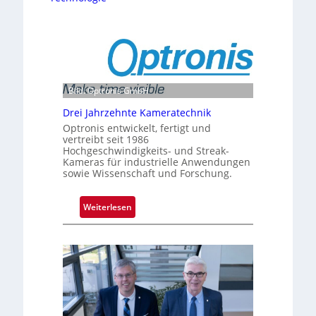
Bild: Optronis GmbH
Drei Jahrzehnte Kameratechnik
Optronis entwickelt, fertigt und
vertreibt seit 1986
Hochgeschwindigkeits- und Streak-
Kameras für industrielle Anwendungen
sowie Wissenschaft und Forschung.
:
Weiterlesen
D
r
e
i
J
a
h