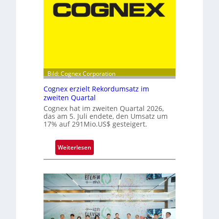
e
l
s
p
i
t
z
Bild: Cognex Corporation
e
Cognex erzielt Rekordumsatz im
b
zweiten Quartal
e
Cognex hat im zweiten Quartal 2026,
i
das am 5. Juli endete, den Umsatz um
m
17% auf 291Mio.US$ gesteigert.
F
r
:
Weiterlesen
a
C
u
o
n
g
h
n
o
e
f
x
e
e