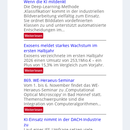
Wenn die KI mitdenkt
i
T
r
u
Die Deep-Learning-Methode
S
e
l
f
‚Klassifikation‘ kommt in der industriellen
a
p
c
Bildverarbeitung vielfältig zum Einsatz.
d
n
e
h
Sie ordnet Bilddaten vordefinierten
d
e
c
e
T
Klassen zu und unterstützt automatisierte
r
n
Entscheidungen im…
t
a
V
r
l
:
Weiterlesen
I
W
a
k
e
S
Exosens meldet starkes Wachstum im
s
n
I
ersten Halbjahr
n
O
Exosens verzeichnete im ersten Halbjahr
d
2026 einen Umsatz von 253,1Mio.€ – ein
i
N
e
Plus von 15,3% im Vergleich zum Vorjahr.
2
K
:
Weiterlesen
0
I
E
m
2
x
869. WE-Heraeus-Seminar
i
6
o
t
Vom 1. bis 6. November findet das WE-
s
d
Heraeus-Seminar zu ‚Computational
e
e
Optical Microscopy‘ in Bad Honnef statt.
n
n
Themenschwerpunkte sind die
s
k
m
Integration von Computeralgorithmen…
t
e
:
Weiterlesen
l
8
d
6
KI-Einsatz nimmt in der DACH-Industrie
e
9
t
zu
.
s
Laut einer IFS-Umfrage setzen viele
W