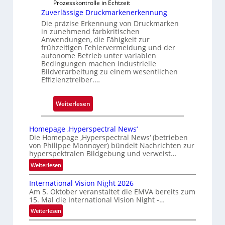
Prozesskontrolle in Echtzeit
u
Zuverlässige Druckmarkenerkennung
n
Die präzise Erkennung von Druckmarken
g
in zunehmend farbkritischen
a
Anwendungen, die Fähigkeit zur
frühzeitigen Fehlervermeidung und der
u
autonome Betrieb unter variablen
s
Bedingungen machen industrielle
Bildverarbeitung zu einem wesentlichen
Effizienztreiber.…
:
Weiterlesen
Z
u
Homepage ‚Hyperspectral News‘
v
Die Homepage ‚Hyperspectral News‘ (betrieben
von Philippe Monnoyer) bündelt Nachrichten zur
e
hyperspektralen Bildgebung und verweist…
r
:
Weiterlesen
l
H
ä
International Vision Night 2026
o
s
Am 5. Oktober veranstaltet die EMVA bereits zum
m
s
15. Mal die International Vision Night -…
e
i
:
Weiterlesen
p
g
I
a