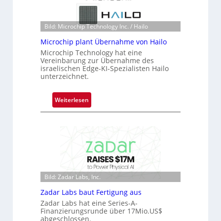
s
a
t
n
Bild: Microchip Technology Inc. / Hailo
o
S
n
e
Microchip plant Übernahme von Hailo
e
r
Microchip Technology hat eine
ü
e
Vereinbarung zur Übernahme des
israelischen Edge-KI-Spezialisten Hailo
b
a
unterzeichnet.
e
c
r
t
:
Weiterlesen
n
s
M
i
S
i
m
e
c
m
r
r
t
i
o
D
e
c
a
s
h
r
-
Bild: Zadar Labs, Inc.
i
k
B
Zadar Labs baut Fertigung aus
p
V
-
Zadar Labs hat eine Series-A-
p
i
R
Finanzierungsrunde über 17Mio.US$
l
s
u
abgeschlossen.