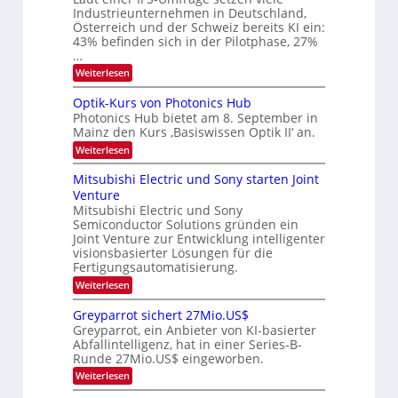
t
Industrieunternehmen in Deutschland,
E
a
-
Österreich und der Schweiz bereits KI ein:
r
H
43% befinden sich in der Pilotphase, 27%
k
e
e
…
r
s
:
Weiterlesen
a
W
K
e
a
I
u
Optik-Kurs von Photonics Hub
c
-
s
h
Photonics Hub bietet am 8. September in
E
-
s
Mainz den Kurs ‚Basiswissen Optik II‘ an.
i
S
t
n
e
:
Weiterlesen
u
s
m
O
m
a
i
p
Mitsubishi Electric und Sony starten Joint
i
t
n
t
m
Venture
z
a
i
e
n
Mitsubishi Electric und Sony
r
k
r
i
Semiconductor Solutions gründen ein
-
s
m
K
Joint Venture zur Entwicklung intelligenter
t
m
u
visionsbasierter Lösungen für die
e
t
r
n
Fertigungsautomatisierung.
i
s
H
n
:
Weiterlesen
v
a
d
M
o
l
e
i
n
Greyparrot sichert 27Mio.US$
b
r
t
P
j
Greyparrot, ein Anbieter von KI-basierter
D
s
h
a
Abfallintelligenz, hat in einer Series-B-
A
u
o
h
Runde 27Mio.US$ eingeworben.
C
b
t
r
H
i
o
:
Weiterlesen
-
s
n
G
I
h
i