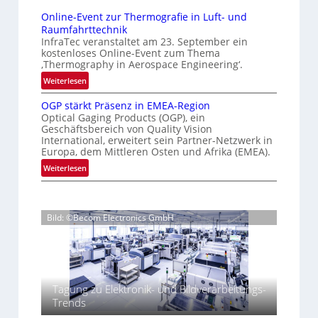
n
e
g
Online-Event zur Thermografie in Luft- und
t
D
e
Raumfahrttechnik
e
‚
r
InfraTec veranstaltet am 23. September ein
r
H
u
kostenloses Online-Event zum Thema
n
y
‚Thermography in Aerospace Engineering‘.
c
a
p
:
Weiterlesen
k
t
e
O
m
i
r
OGP stärkt Präsenz in EMEA-Region
n
a
o
Optical Gaging Products (OGP), ein
s
l
r
n
Geschäftsbereich von Quality Vision
p
i
International, erweitert sein Partner-Netzwerk in
k
a
e
n
Europa, dem Mittleren Osten und Afrika (EMEA).
l
e
c
e
:
Weiterlesen
V
n
t
-
O
i
r
e
E
G
s
a
r
v
P
i
l
e
k
Bild: ©Becom Electronics GmbH
s
o
N
n
e
t
n
e
t
n
ä
N
w
z
n
r
i
s
u
u
k
g
‘
r
Tagung zu Elektronik- und Bildverarbeitungs-
t
h
n
T
Trends
P
t
g
h
r
2