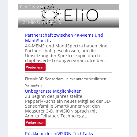
e
ä
0
Bild: Elio Labs.
r
s
2
m
e
6
o
21Mio.US$ für Elio
n
g
z
r
i
Partnerschaft zwischen 4K-Mems und
a
n
MantiSpectra
f
4K-MEMS und MantiSpectra haben eine
E
i
Partnerschaft geschlossen, um die
M
e
Umsetzung der Spektroskopie durch
E
chipbasierte Lösungen voranzutreiben.
i
A
n
:
Weiterlesen
-
L
P
R
u
Flexible 3D-Sensorfamilie mit unterschiedlichen
a
e
f
r
Varianten
g
t
t
Unbegrenzte Möglichkeiten
i
-
Zu Beginn des Jahres stellte
n
o
Pepperl+Fuchs ein neues Mitglied der 3D-
u
e
n
Sensorfamilie SmartRunner vor: den
n
r
Measurer 3-D. inVISION sprach mit
d
s
Annika Felhauer, Technology…
R
c
:
Weiterlesen
a
h
U
u
a
Rückkehr der inVISION TechTalks
n
m
f