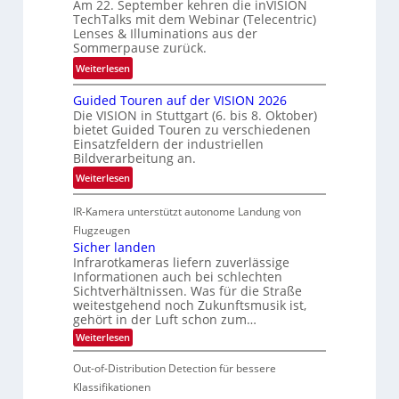
Am 22. September kehren die inVISION
b
f
t
TechTalks mit dem Webinar (Telecentric)
e
a
Lenses & Illuminations aus der
z
g
Sommerpause zurück.
h
w
r
r
i
:
Weiterlesen
e
t
s
R
n
t
Guided Touren auf der VISION 2026
c
ü
z
Die VISION in Stuttgart (6. bis 8. Oktober)
e
h
c
t
bietet Guided Touren zu verschiedenen
c
e
k
Einsatzfeldern der industriellen
e
h
n
k
Bildverarbeitung an.
M
n
4
e
:
ö
Weiterlesen
i
K
h
G
g
k
-
r
IR-Kamera unterstützt autonome Landung von
u
l
M
d
i
i
Flugzeugen
e
e
d
c
Sicher landen
m
r
Infrarotkameras liefern zuverlässige
e
h
s
i
Informationen auch bei schlechten
d
k
u
n
Sichtverhältnissen. Was für die Straße
T
e
weitestgehend noch Zukunftsmusik ist,
n
V
o
i
gehört in der Luft schon zum…
d
I
u
t
:
Weiterlesen
M
S
r
e
S
a
I
i
e
n
Out-of-Distribution Detection für bessere
n
O
c
n
h
Klassifikationen
t
N
a
e