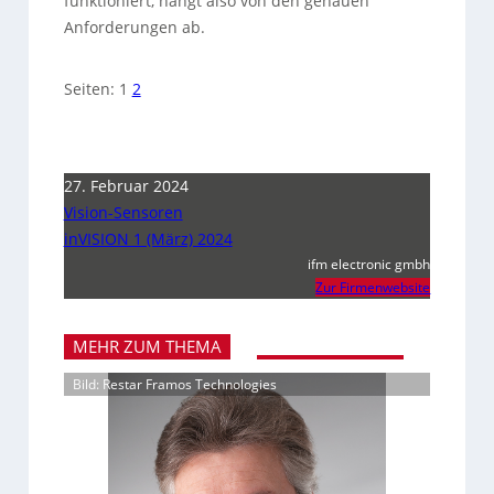
funktioniert, hängt also von den genauen
Anforderungen ab.
Seiten:
1
2
27. Februar 2024
Vision-Sensoren
inVISION 1 (März) 2024
ifm electronic gmbh
Zur Firmenwebsite
MEHR ZUM THEMA
Bild: Restar Framos Technologies