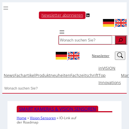
LinkedIn
Newsletter abonnieren
Search
LinkedIn
Newsletter
inVISION
News
Fachartikel
Produktneuheiten
Fachzeitschrift
Top
Mar
Innovations
Search
SMART KAMERAS & VISION SENSOREN
Home
»
Vision-Sensoren
»
IO-Link auf
der Roadmap