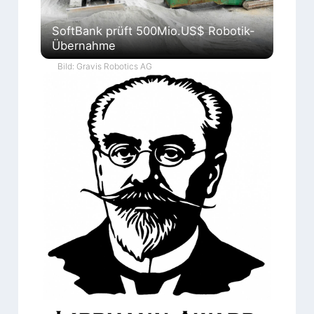
SoftBank prüft 500Mio.US$ Robotik-
Übernahme
Bild: Gravis Robotics AG