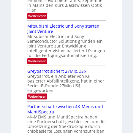
Photonics Hub bietet am 8. September
n
E
-
t
in Mainz den Kurs ‚Basiswissen Optik
i
S
g
u
II‘ an.
n
e
m
s
s
m
:
i
Weiterlesen
-
a
i
O
m
t
n
T
p
e
Mitsubishi Electric und Sony starten
z
a
t
r
r
Joint Venture
n
r
i
s
e
i
Mitsubishi Electric und Sony
k
t
m
Semiconductor Solutions gründen ein
-
n
e
m
K
n
Joint Venture zur Entwicklung
d
t
u
H
intelligenter visionsbasierter Lösungen
i
s
r
a
für die Fertigungsautomatisierung.
n
s
l
d
:
Weiterlesen
v
b
e
M
o
j
r
i
n
a
Greyparrot sichert 27Mio.US$
D
t
P
h
Greyparrot, ein Anbieter von KI-
A
s
h
r
basierter Abfallintelligenz, hat in einer
C
u
o
H
Series-B-Runde 27Mio.US$
b
t
-
eingeworben.
i
o
I
s
n
:
Weiterlesen
n
h
i
G
d
i
c
r
Partnerschaft zwischen 4K-Mems und
u
E
s
e
s
l
MantiSpectra
H
y
t
e
u
4K-MEMS und MantiSpectra haben
p
r
c
b
eine Partnerschaft geschlossen, um die
a
i
t
r
Umsetzung der Spektroskopie durch
e
r
r
chipbasierte Lösungen voranzutreiben.
z
i