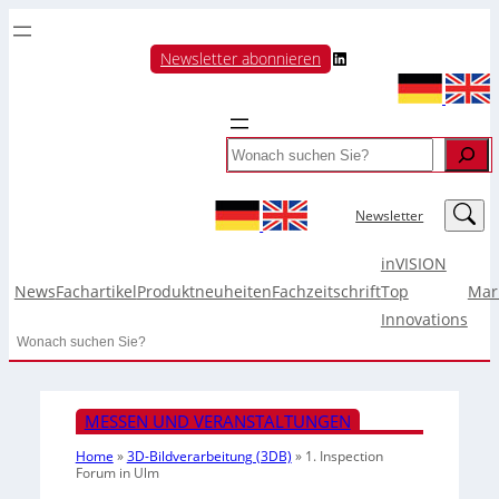
LinkedIn
Newsletter abonnieren
Search
LinkedIn
Newsletter
inVISION
News
Fachartikel
Produktneuheiten
Fachzeitschrift
Top
Mar
Innovations
Search
MESSEN UND VERANSTALTUNGEN
Home
»
3D-Bildverarbeitung (3DB)
»
1. Inspection
Forum in Ulm