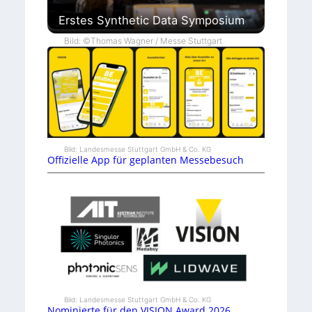
Erstes Synthetic Data Symposium
Bild: ©Thomas Wagner / Messe Stuttgart
Bild: Landesmesse Stuttgart GmbH & Co. KG
Offizielle App für geplanten Messebesuch
Bild: Landesmesse Stuttgart GmbH & Co. KG
Nominierte für den VISION Award 2026