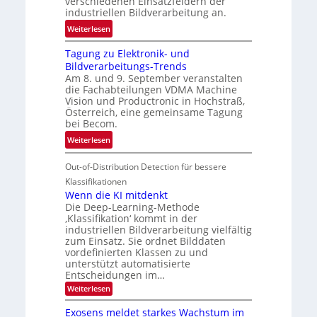
verschiedenen Einsatzfeldern der
e
k
industriellen Bildverarbeitung an.
M
e
:
ö
Weiterlesen
h
G
g
r
Tagung zu Elektronik- und
u
l
d
Bildverarbeitungs-Trends
i
i
e
Am 8. und 9. September veranstalten
d
c
r
die Fachabteilungen VDMA Machine
e
h
Vision und Productronic in Hochstraß,
i
d
k
Österreich, eine gemeinsame Tagung
n
T
e
bei Becom.
V
o
i
:
Weiterlesen
I
u
t
T
S
r
e
Out-of-Distribution Detection für bessere
a
I
e
n
g
Klassifikationen
O
n
u
Wenn die KI mitdenkt
N
a
Die Deep-Learning-Methode
n
T
u
‚Klassifikation‘ kommt in der
g
e
industriellen Bildverarbeitung vielfältig
f
z
c
zum Einsatz. Sie ordnet Bilddaten
d
u
h
vordefinierten Klassen zu und
e
E
unterstützt automatisierte
T
r
Entscheidungen im…
l
a
V
e
:
Weiterlesen
l
I
W
k
k
e
S
Exosens meldet starkes Wachstum im
t
s