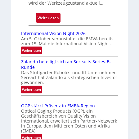
wird der Werkzeugzustand aktuell…
u
c
k
:
Weiterlesen
m
A
a
u
International Vision Night 2026
r
t
Am 5. Oktober veranstaltet die EMVA bereits
zum 15. Mal die International Vision Night -…
k
o
e
m
:
Weiterlesen
I
n
a
Zalando beteiligt sich an Sereacts Series-B-
n
e
t
Runde
t
r
i
Das Stuttgarter Robotik- und KI-Unternehmen
e
k
s
Sereact hat Zalando als strategischen Investor
r
gewonnen.
e
i
n
n
e
:
Weiterlesen
a
Z
n
r
t
a
u
t
i
OGP stärkt Präsenz in EMEA-Region
l
n
e
o
Optical Gaging Products (OGP), ein
a
g
K
n
Geschäftsbereich von Quality Vision
n
International, erweitert sein Partner-Netzwerk
a
o
d
in Europa, dem Mittleren Osten und Afrika
l
n
(EMEA).
o
V
t
b
:
Weiterlesen
i