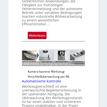
farbkritischen Anwendungen, die
Fähigkeit zur frühzeitigen
Fehlervermeidung und der autonome
Betrieb unter variablen Bedingungen
machen industrielle Bildverarbeitung
zu einem wesentlichen
Effizienztreiber.…
:
Weiterlesen
Z
u
v
e
r
Bild: Institut für Fertigungstechnik und
l
ä
Kamera-basierte Werkzeug-
s
Verschleißüberwachung per ML
s
Automatisierte Kontrolle
i
Werkzeugverschleiß ist eine
unerwünschte Begleiterscheinung in
g
der spanenden Fertigung. Die
e
Überwachung des Werkzeugzustands
D
ist für einen stabilen und sichereren
Prozess unabdingbar. In der Praxis
r