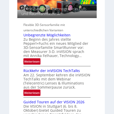
R
e
r
e
c
Online-Event zur Thermografie in Luft-
i
g
t
und Raumfahrttechnik
e
i
r
s
o
a
-
Flexible 3D-Sensorfamilie mit
n
l
B
unterschiedlichen Varianten
N
-
Unbegrenzte Möglichkeiten
e
R
Zu Beginn des Jahres stellte
w
Pepperl+Fuchs ein neues Mitglied der
u
s
3D-Sensorfamilie SmartRunner vor:
n
‘
den Measurer 3-D. inVISION sprach
d
mit Annika Felhauer, Technology…
e
:
Weiterlesen
U
Rückkehr der inVISION TechTalks
n
Am 22. September kehren die inVISION
b
TechTalks mit dem Webinar
e
(Telecentric) Lenses & Illuminations
g
aus der Sommerpause zurück.
r
:
Weiterlesen
e
R
n
Guided Touren auf der VISION 2026
ü
z
Die VISION in Stuttgart (6. bis 8.
c
t
Oktober) bietet Guided Touren zu
k