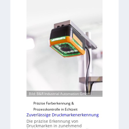
L
m
a
e
b
v
s
o
b
n
a
H
u
a
t
i
F
l
e
o
r
t
i
g
u
n
Bild: B&R Industrial Automation GmbH
g
Präzise Farberkennung &
a
Prozesskontrolle in Echtzeit
u
Zuverlässige Druckmarkenerkennung
s
Die präzise Erkennung von
Druckmarken in zunehmend