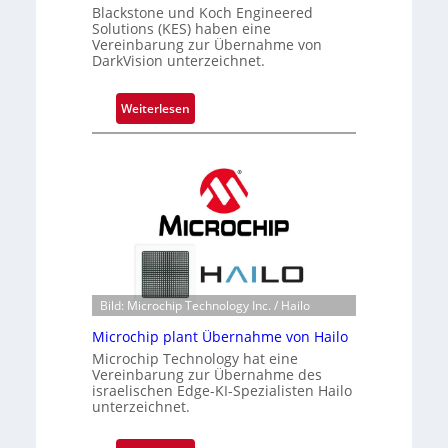
Blackstone und Koch Engineered
Solutions (KES) haben eine
Vereinbarung zur Übernahme von
DarkVision unterzeichnet.
:
Weiterlesen
B
l
a
c
k
s
t
o
n
Bild: Microchip Technology Inc. / Hailo
e
Microchip plant Übernahme von Hailo
ü
Microchip Technology hat eine
b
Vereinbarung zur Übernahme des
e
israelischen Edge-KI-Spezialisten Hailo
r
unterzeichnet.
n
i