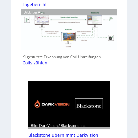
Lagebericht
Bild: iba AG
KI-gestützte Erkennung von Coil-Umreifungen
Coils zählen
Bild: DarkVision / Blackstone Inc.
Blackstone übernimmt DarkVision