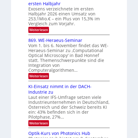
n
I
ersten Halbjahr
r
n
Exosens verzeichnete im ersten
O
d
o
Halbjahr 2026 einen Umsatz von
i
N
n
e
253,1Mio.€ – ein Plus von 15,3% im
2
K
i
Vergleich zum Vorjahr.
I
0
k
:
Weiterlesen
m
2
E
-
i
6
x
t
869. WE-Heraeus-Seminar
u
o
d
Vom 1. bis 6. November findet das WE-
n
s
e
Heraeus-Seminar zu ‚Computational
e
d
n
Optical Microscopy‘ in Bad Honnef
n
k
B
statt. Themenschwerpunkte sind die
s
t
i
m
Integration von
e
l
Computeralgorithmen…
l
d
:
Weiterlesen
d
8
v
e
6
t
KI-Einsatz nimmt in der DACH-
e
9
s
Industrie zu
r
.
t
Laut einer IFS-Umfrage setzen viele
W
a
a
Industrieunternehmen in Deutschland,
E
r
r
-
Österreich und der Schweiz bereits KI
k
b
H
e
ein: 43% befinden sich in der
e
s
e
Pilotphase, 27%…
r
W
i
:
Weiterlesen
a
a
K
t
e
c
I
u
Optik-Kurs von Photonics Hub
h
u
-
s
s