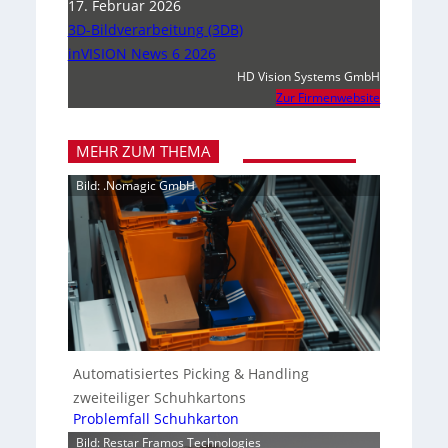
17. Februar 2026
3D-Bildverarbeitung (3DB)
inVISION News 6 2026
HD Vision Systems GmbH
Zur Firmenwebsite
MEHR ZUM THEMA
Bild: .Nomagic GmbH
Automatisiertes Picking & Handling
zweiteiliger Schuhkartons
Problemfall Schuhkarton
Bild: Restar Framos Technologies