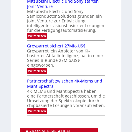
Mitsubishi Electric und Sony starten
z
a
t
r
r
Joint Venture
n
r
i
s
e
i
Mitsubishi Electric und Sony
k
t
m
Semiconductor Solutions gründen ein
-
n
e
m
K
n
Joint Venture zur Entwicklung
d
t
u
H
intelligenter visionsbasierter Lösungen
i
s
r
a
für die Fertigungsautomatisierung.
n
s
l
d
:
Weiterlesen
v
b
e
M
o
j
r
i
n
a
Greyparrot sichert 27Mio.US$
D
t
P
h
Greyparrot, ein Anbieter von KI-
A
s
h
r
basierter Abfallintelligenz, hat in einer
C
u
o
H
Series-B-Runde 27Mio.US$
b
t
-
eingeworben.
i
o
I
s
n
:
Weiterlesen
n
h
i
G
d
i
c
r
Partnerschaft zwischen 4K-Mems und
u
E
s
e
s
l
MantiSpectra
H
y
t
e
u
4K-MEMS und MantiSpectra haben
p
r
c
b
eine Partnerschaft geschlossen, um die
a
i
t
r
Umsetzung der Spektroskopie durch
e
r
r
chipbasierte Lösungen voranzutreiben.
z
i
o
u
c
:
Weiterlesen
t
u
P
s
n
a
i
d
r
c
S
t
h
DAS KÖNNTE SIE AUCH
o
n