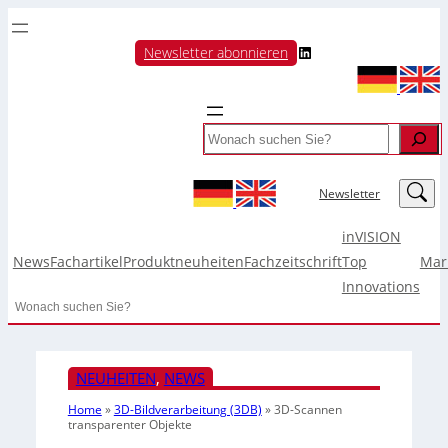
LinkedIn
Newsletter abonnieren
Search
LinkedIn
Newsletter
inVISION
News
Fachartikel
Produktneuheiten
Fachzeitschrift
Top
Mar
Innovations
Search
NEUHEITEN
, 
NEWS
Home
»
3D-Bildverarbeitung (3DB)
»
3D-Scannen
transparenter Objekte