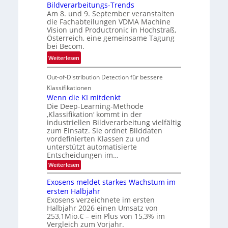
d
Bildverarbeitungs-Trends
i
i
e
Am 8. und 9. September veranstalten
d
c
r
die Fachabteilungen VDMA Machine
e
h
Vision und Productronic in Hochstraß,
i
d
k
Österreich, eine gemeinsame Tagung
n
T
e
bei Becom.
V
o
i
:
Weiterlesen
I
u
t
T
S
r
e
Out-of-Distribution Detection für bessere
a
I
e
n
g
Klassifikationen
O
n
u
Wenn die KI mitdenkt
N
a
Die Deep-Learning-Methode
n
T
u
‚Klassifikation‘ kommt in der
g
e
industriellen Bildverarbeitung vielfältig
f
z
c
zum Einsatz. Sie ordnet Bilddaten
d
u
h
vordefinierten Klassen zu und
e
E
unterstützt automatisierte
T
r
Entscheidungen im…
l
a
V
e
:
Weiterlesen
l
I
W
k
k
e
S
Exosens meldet starkes Wachstum im
t
s
n
I
ersten Halbjahr
r
n
Exosens verzeichnete im ersten
O
d
o
Halbjahr 2026 einen Umsatz von
i
N
n
e
253,1Mio.€ – ein Plus von 15,3% im
2
K
i
Vergleich zum Vorjahr.