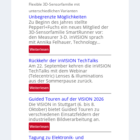
a
-
Flexible 3D-Sensorfamilie mit
n
l
B
unterschiedlichen Varianten
N
-
Unbegrenzte Möglichkeiten
e
R
Zu Beginn des Jahres stellte
w
Pepperl+Fuchs ein neues Mitglied der
u
s
3D-Sensorfamilie SmartRunner vor:
n
‘
den Measurer 3-D. inVISION sprach
d
mit Annika Felhauer, Technology…
e
:
Weiterlesen
U
Rückkehr der inVISION TechTalks
n
Am 22. September kehren die inVISION
b
TechTalks mit dem Webinar
e
(Telecentric) Lenses & Illuminations
g
aus der Sommerpause zurück.
r
:
Weiterlesen
e
R
n
Guided Touren auf der VISION 2026
ü
z
Die VISION in Stuttgart (6. bis 8.
c
t
Oktober) bietet Guided Touren zu
k
verschiedenen Einsatzfeldern der
e
k
industriellen Bildverarbeitung an.
M
e
:
ö
Weiterlesen
h
G
g
r
Tagung zu Elektronik- und
u
l