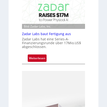
r
a
o
r
c
k
h
V
i
i
Bild: Zadar Labs, Inc.
p
s
p
Zadar Labs baut Fertigung aus
i
l
Zadar Labs hat eine Series-A-
o
a
Finanzierungsrunde über 17Mio.US$
n
abgeschlossen.
n
t
Ü
:
Weiterlesen
b
Z
e
a
r
d
n
a
a
r
h
L
m
a
e
b
v
s
o