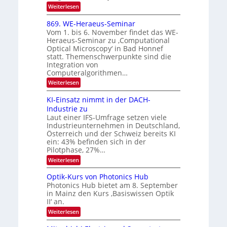
I
0
k
:
Weiterlesen
m
2
E
-
i
6
x
t
869. WE-Heraeus-Seminar
u
o
d
Vom 1. bis 6. November findet das WE-
n
s
e
Heraeus-Seminar zu ‚Computational
e
d
n
Optical Microscopy‘ in Bad Honnef
n
k
B
statt. Themenschwerpunkte sind die
s
t
i
m
Integration von
e
l
Computeralgorithmen…
l
d
:
Weiterlesen
d
8
v
e
6
t
KI-Einsatz nimmt in der DACH-
e
9
s
Industrie zu
r
.
t
Laut einer IFS-Umfrage setzen viele
W
a
a
Industrieunternehmen in Deutschland,
E
r
r
-
Österreich und der Schweiz bereits KI
k
b
H
e
ein: 43% befinden sich in der
e
s
e
Pilotphase, 27%…
r
W
i
:
Weiterlesen
a
a
K
t
e
c
I
u
Optik-Kurs von Photonics Hub
h
u
-
s
s
Photonics Hub bietet am 8. September
n
E
-
t
in Mainz den Kurs ‚Basiswissen Optik
i
S
g
u
II‘ an.
n
e
m
s
s
m
:
i
Weiterlesen
-
a
i
O
m
t
n
T
p
e