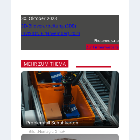
30. Oktober 2023
3D-Bildverarbeitung (3DB)
inVISION 6 (November) 2023
Photoneo s.r.o
Zur Firmenwebsite
MEHR ZUM THEMA
Problemfall Schuhkarton
Bild: .Nomagic GmbH