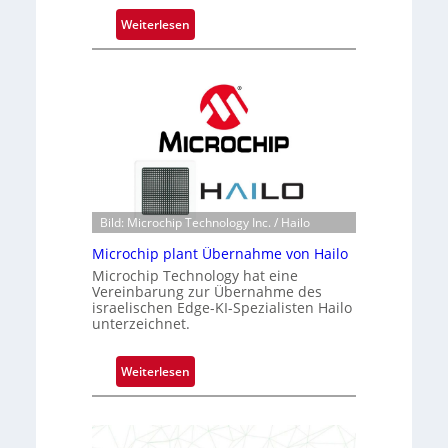
:
Weiterlesen
B
l
a
c
k
s
t
o
n
Bild: Microchip Technology Inc. / Hailo
e
Microchip plant Übernahme von Hailo
ü
Microchip Technology hat eine
b
Vereinbarung zur Übernahme des
e
israelischen Edge-KI-Spezialisten Hailo
r
unterzeichnet.
n
i
:
Weiterlesen
m
M
m
i
t
c
D