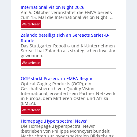
a
u
International Vision Night 2026
r
t
Am 5. Oktober veranstaltet die EMVA bereits
zum 15. Mal die International Vision Night -…
k
o
e
m
:
Weiterlesen
I
n
a
Zalando beteiligt sich an Sereacts Series-B-
n
e
t
Runde
t
r
i
Das Stuttgarter Robotik- und KI-Unternehmen
e
k
s
Sereact hat Zalando als strategischen Investor
r
gewonnen.
e
i
n
n
e
:
Weiterlesen
a
Z
n
r
t
a
u
t
i
OGP stärkt Präsenz in EMEA-Region
l
n
e
o
Optical Gaging Products (OGP), ein
a
g
K
n
Geschäftsbereich von Quality Vision
n
International, erweitert sein Partner-Netzwerk
a
o
d
in Europa, dem Mittleren Osten und Afrika
l
n
(EMEA).
o
V
t
b
:
Weiterlesen
i
r
e
O
s
o
t
Homepage ‚Hyperspectral News‘
G
i
Die Homepage ‚Hyperspectral News‘
e
l
P
o
(betrieben von Philippe Monnoyer) bündelt
i
l
s
n
Nachrichten zur hyperspektralen Bildgebung