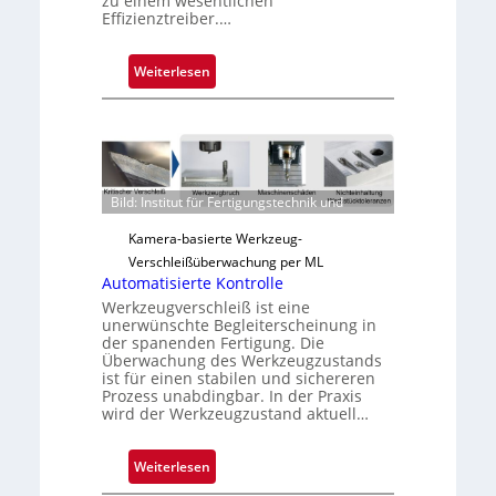
zu einem wesentlichen
Effizienztreiber.…
:
Weiterlesen
Z
u
v
e
r
Bild: Institut für Fertigungstechnik und
l
ä
Kamera-basierte Werkzeug-
s
Verschleißüberwachung per ML
s
Automatisierte Kontrolle
i
Werkzeugverschleiß ist eine
unerwünschte Begleiterscheinung in
g
der spanenden Fertigung. Die
e
Überwachung des Werkzeugzustands
D
ist für einen stabilen und sichereren
Prozess unabdingbar. In der Praxis
r
wird der Werkzeugzustand aktuell…
u
c
k
:
Weiterlesen
m
A