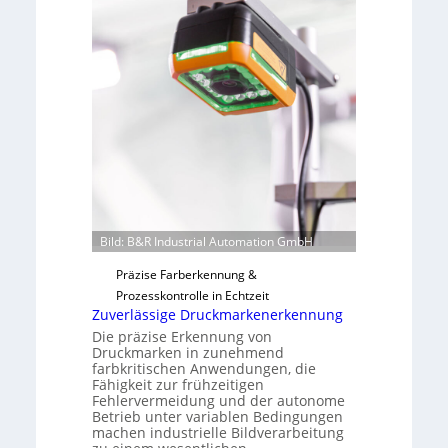
b
n
a
H
u
a
t
i
F
l
e
o
r
t
i
g
u
n
Bild: B&R Industrial Automation GmbH
g
Präzise Farberkennung &
a
Prozesskontrolle in Echtzeit
u
Zuverlässige Druckmarkenerkennung
s
Die präzise Erkennung von
Druckmarken in zunehmend
farbkritischen Anwendungen, die
Fähigkeit zur frühzeitigen
Fehlervermeidung und der autonome
Betrieb unter variablen Bedingungen
machen industrielle Bildverarbeitung