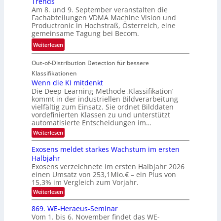
Trends
i
i
e
Am 8. und 9. September veranstalten die
d
c
r
Fachabteilungen VDMA Machine Vision und
e
h
Productronic in Hochstraß, Österreich, eine
i
d
k
gemeinsame Tagung bei Becom.
n
T
e
:
Weiterlesen
V
o
i
T
I
u
t
Out-of-Distribution Detection für bessere
a
S
r
e
g
I
Klassifikationen
e
n
u
Wenn die KI mitdenkt
O
n
Die Deep-Learning-Methode ‚Klassifikation‘
n
N
a
kommt in der industriellen Bildverarbeitung
g
T
u
vielfältig zum Einsatz. Sie ordnet Bilddaten
z
e
vordefinierten Klassen zu und unterstützt
f
u
c
automatisierte Entscheidungen im…
d
E
h
:
Weiterlesen
e
l
T
W
r
e
e
a
Exosens meldet starkes Wachstum im ersten
V
n
k
Halbjahr
l
n
I
Exosens verzeichnete im ersten Halbjahr 2026
t
k
d
S
einen Umsatz von 253,1Mio.€ – ein Plus von
i
r
s
e
I
15,3% im Vergleich zum Vorjahr.
o
K
O
:
Weiterlesen
n
I
E
N
m
i
x
869. WE-Heraeus-Seminar
i
2
o
k
t
Vom 1. bis 6. November findet das WE-
0
s