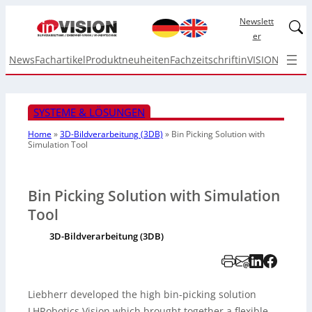
Newslett
Linked
er
News
Fachartikel
Produktneuheiten
Fachzeitschrift
inVISION Top I
SYSTEME & LÖSUNGEN
Home
»
3D-Bildverarbeitung (3DB)
»
Bin Picking Solution with
Simulation Tool
Bin Picking Solution with Simulation
Tool
3D-Bildverarbeitung (3DB)
Liebherr developed the high bin-picking solution
LHRobotics.Vision which brought together a flexible