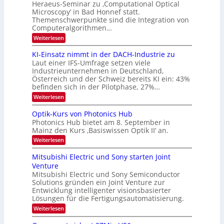
d
-
Heraeus-Seminar zu ‚Computational Optical
e
2
e
u
Microscopy‘ in Bad Honnef statt.
n
n
6
Themenschwerpunkte sind die Integration von
s
n
k
m
Computeralgorithmen…
t
d
e
:
Weiterlesen
B
l
8
d
i
6
KI-Einsatz nimmt in der DACH-Industrie zu
e
l
9
t
Laut einer IFS-Umfrage setzen viele
.
d
s
Industrieunternehmen in Deutschland,
W
t
v
Österreich und der Schweiz bereits KI ein: 43%
E
a
befinden sich in der Pilotphase, 27%…
-
e
r
H
k
r
:
Weiterlesen
e
e
K
a
r
s
I
Optik-Kurs von Photonics Hub
a
r
W
-
e
Photonics Hub bietet am 8. September in
a
E
b
u
Mainz den Kurs ‚Basiswissen Optik II‘ an.
c
i
e
s
h
n
:
Weiterlesen
-
i
s
s
O
S
t
a
t
p
Mitsubishi Electric und Sony starten Joint
e
u
t
t
u
m
Venture
m
z
i
i
n
i
n
Mitsubishi Electric und Sony Semiconductor
k
n
m
i
Solutions gründen ein Joint Venture zur
-
g
a
e
m
K
Entwicklung intelligenter visionsbasierter
s
r
r
m
u
Lösungen für die Fertigungsautomatisierung.
-
s
t
r
:
t
Weiterlesen
i
s
T
M
e
n
v
r
i
n
d
o