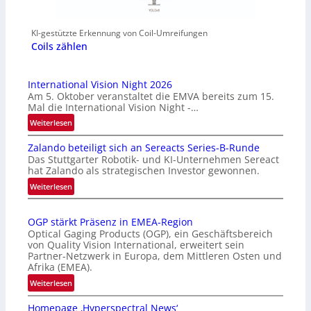
KI-gestützte Erkennung von Coil-Umreifungen
Coils zählen
International Vision Night 2026
Am 5. Oktober veranstaltet die EMVA bereits zum 15.
Mal die International Vision Night -…
:
Weiterlesen
I
Zalando beteiligt sich an Sereacts Series-B-Runde
n
Das Stuttgarter Robotik- und KI-Unternehmen Sereact
t
hat Zalando als strategischen Investor gewonnen.
e
:
Weiterlesen
r
Z
n
a
a
OGP stärkt Präsenz in EMEA-Region
l
t
Optical Gaging Products (OGP), ein Geschäftsbereich
a
i
von Quality Vision International, erweitert sein
n
o
Partner-Netzwerk in Europa, dem Mittleren Osten und
d
Afrika (EMEA).
n
o
a
:
Weiterlesen
b
l
O
e
Homepage ‚Hyperspectral News‘
V
G