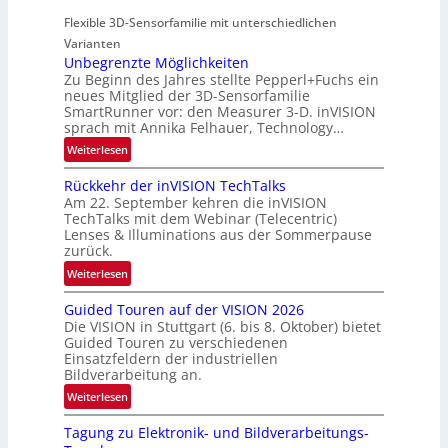
g
r
i
Flexible 3D-Sensorfamilie mit unterschiedlichen
i
a
e
Varianten
o
l
s
Unbegrenzte Möglichkeiten
n
N
-
Zu Beginn des Jahres stellte Pepperl+Fuchs ein
e
B
neues Mitglied der 3D-Sensorfamilie
w
SmartRunner vor: den Measurer 3-D. inVISION
-
sprach mit Annika Felhauer, Technology…
s
R
‘
:
Weiterlesen
u
U
n
Rückkehr der inVISION TechTalks
n
d
Am 22. September kehren die inVISION
b
e
TechTalks mit dem Webinar (Telecentric)
e
Lenses & Illuminations aus der Sommerpause
g
zurück.
r
:
Weiterlesen
e
R
n
Guided Touren auf der VISION 2026
ü
z
Die VISION in Stuttgart (6. bis 8. Oktober) bietet
c
t
Guided Touren zu verschiedenen
k
Einsatzfeldern der industriellen
e
k
Bildverarbeitung an.
M
e
:
ö
Weiterlesen
h
G
g
r
Tagung zu Elektronik- und Bildverarbeitungs-
u
l
d