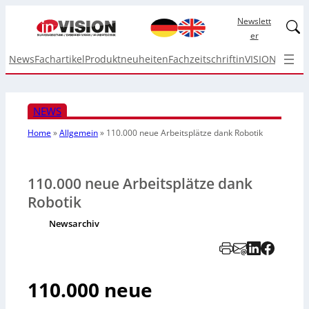
Newslett
Linked
er
News
Fachartikel
Produktneuheiten
Fachzeitschrift
inVISION Top I
NEWS
Home
»
Allgemein
»
110.000 neue Arbeitsplätze dank Robotik
110.000 neue Arbeitsplätze dank
Robotik
Newsarchiv
110.000 neue