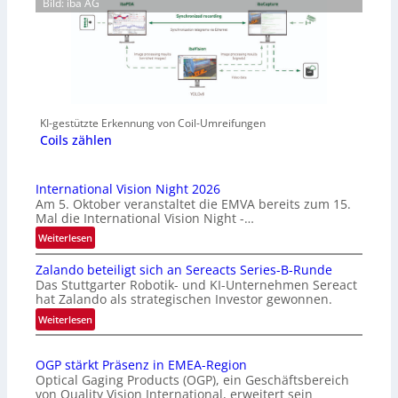
Bild: iba AG
KI-gestützte Erkennung von Coil-Umreifungen
Coils zählen
International Vision Night 2026
Am 5. Oktober veranstaltet die EMVA bereits zum 15.
Mal die International Vision Night -…
:
Weiterlesen
I
Zalando beteiligt sich an Sereacts Series-B-Runde
n
Das Stuttgarter Robotik- und KI-Unternehmen Sereact
t
hat Zalando als strategischen Investor gewonnen.
e
:
Weiterlesen
r
Z
n
a
a
OGP stärkt Präsenz in EMEA-Region
l
t
Optical Gaging Products (OGP), ein Geschäftsbereich
a
i
von Quality Vision International, erweitert sein