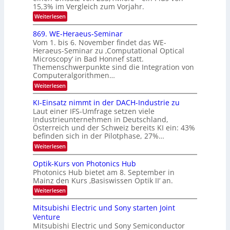
e
I
15,3% im Vergleich zum Vorjahr.
o
K
O
:
Weiterlesen
n
I
E
N
m
i
x
869. WE-Heraeus-Seminar
i
2
o
k
t
Vom 1. bis 6. November findet das WE-
0
s
d
-
Heraeus-Seminar zu ‚Computational Optical
e
2
e
u
Microscopy‘ in Bad Honnef statt.
n
n
6
Themenschwerpunkte sind die Integration von
s
n
k
m
Computeralgorithmen…
t
d
e
:
Weiterlesen
B
l
8
d
i
6
KI-Einsatz nimmt in der DACH-Industrie zu
e
l
9
t
Laut einer IFS-Umfrage setzen viele
.
d
s
Industrieunternehmen in Deutschland,
W
t
v
Österreich und der Schweiz bereits KI ein: 43%
E
a
befinden sich in der Pilotphase, 27%…
-
e
r
H
k
r
:
Weiterlesen
e
e
K
a
r
s
I
Optik-Kurs von Photonics Hub
a
r
W
-
e
Photonics Hub bietet am 8. September in
a
E
b
u
Mainz den Kurs ‚Basiswissen Optik II‘ an.
c
i
e
s
h
n
:
Weiterlesen
-
i
s
s
O
S
t
a
t
p
Mitsubishi Electric und Sony starten Joint
e
u
t
t
u
m
Venture
m
z
i
i
n
i
n
Mitsubishi Electric und Sony Semiconductor
k
n