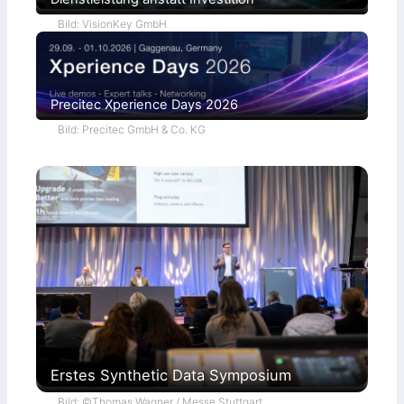
a
Bild: VisionKey GmbH
Precitec Xperience Days 2026
Bild: Precitec GmbH & Co. KG
Erstes Synthetic Data Symposium
Bild: ©Thomas Wagner / Messe Stuttgart