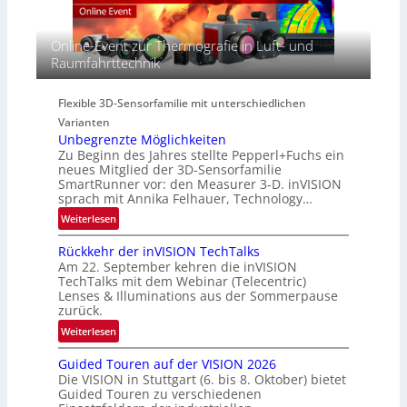
E
s
t
A
p
s
-
Online-Event zur Thermografie in Luft- und
e
S
R
Raumfahrttechnik
c
e
e
t
r
g
r
i
Flexible 3D-Sensorfamilie mit unterschiedlichen
i
a
e
Varianten
o
l
s
Unbegrenzte Möglichkeiten
n
N
-
Zu Beginn des Jahres stellte Pepperl+Fuchs ein
e
B
neues Mitglied der 3D-Sensorfamilie
w
SmartRunner vor: den Measurer 3-D. inVISION
-
sprach mit Annika Felhauer, Technology…
s
R
‘
:
Weiterlesen
u
U
n
Rückkehr der inVISION TechTalks
n
d
Am 22. September kehren die inVISION
b
e
TechTalks mit dem Webinar (Telecentric)
e
Lenses & Illuminations aus der Sommerpause
g
zurück.
r
:
Weiterlesen
e
R
n
Guided Touren auf der VISION 2026
ü
z
Die VISION in Stuttgart (6. bis 8. Oktober) bietet
c
t
Guided Touren zu verschiedenen
k