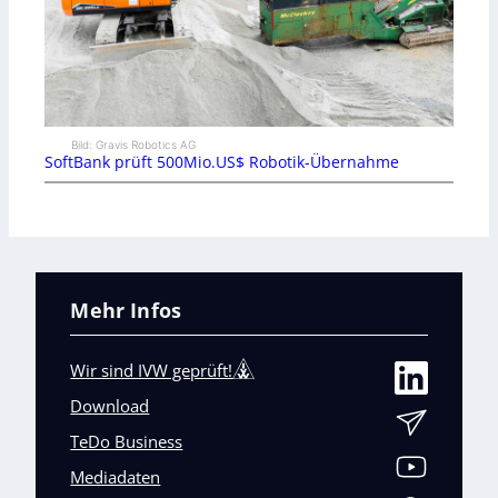
Bild: Gravis Robotics AG
SoftBank prüft 500Mio.US$ Robotik-Übernahme
Mehr Infos
Wir sind IVW geprüft!
Download
TeDo Business
Mediadaten