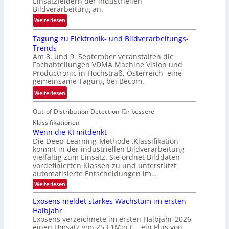
Einsatzfeldern der industriellen
e
k
Bildverarbeitung an.
M
e
:
ö
Weiterlesen
h
G
g
r
Tagung zu Elektronik- und Bildverarbeitungs-
u
l
d
Trends
i
i
e
Am 8. und 9. September veranstalten die
d
c
r
Fachabteilungen VDMA Machine Vision und
e
h
Productronic in Hochstraß, Österreich, eine
i
d
k
gemeinsame Tagung bei Becom.
n
T
e
:
Weiterlesen
V
o
i
T
I
u
t
Out-of-Distribution Detection für bessere
a
S
r
e
g
I
Klassifikationen
e
n
u
Wenn die KI mitdenkt
O
n
Die Deep-Learning-Methode ‚Klassifikation‘
n
N
a
kommt in der industriellen Bildverarbeitung
g
T
u
vielfältig zum Einsatz. Sie ordnet Bilddaten
z
e
vordefinierten Klassen zu und unterstützt
f
u
c
automatisierte Entscheidungen im…
d
E
h
:
Weiterlesen
e
l
T
W
r
e
e
a
Exosens meldet starkes Wachstum im ersten
V
n
k
Halbjahr
l
n
I
Exosens verzeichnete im ersten Halbjahr 2026
t
k
d
S
einen Umsatz von 253,1Mio.€ – ein Plus von
i
r
s