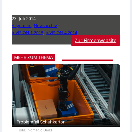
23. Juli 2014
Allgemein
,
Newsarchiv
inVISION 1 2015
,
inVISION 4 2014
Zur Firmenwebsite
MEHR ZUM THEMA
Problemfall Schuhkarton
Bild: .Nomagic GmbH