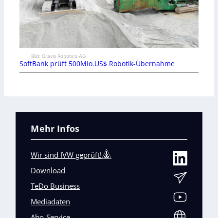
Bild: Gravis Robotics AG
SoftBank prüft 500Mio.US$ Robotik-Übernahme
Mehr Infos
Wir sind IVW geprüft!
Download
TeDo Business
Mediadaten
Abo-Service