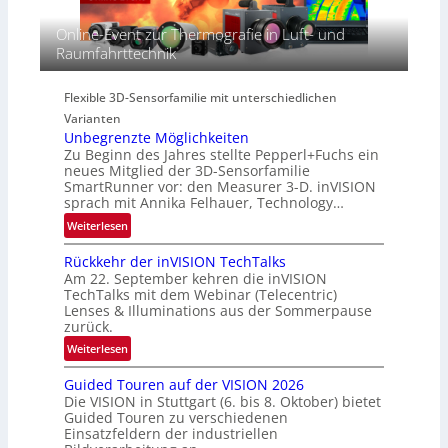
A
p
s
-
Online-Event zur Thermografie in Luft- und
e
S
R
Raumfahrttechnik
c
e
e
t
r
g
r
i
Flexible 3D-Sensorfamilie mit unterschiedlichen
i
a
e
Varianten
o
l
s
Unbegrenzte Möglichkeiten
n
N
-
Zu Beginn des Jahres stellte Pepperl+Fuchs ein
e
B
neues Mitglied der 3D-Sensorfamilie
w
SmartRunner vor: den Measurer 3-D. inVISION
-
sprach mit Annika Felhauer, Technology…
s
R
‘
:
Weiterlesen
u
U
n
Rückkehr der inVISION TechTalks
n
d
Am 22. September kehren die inVISION
b
e
TechTalks mit dem Webinar (Telecentric)
e
Lenses & Illuminations aus der Sommerpause
g
zurück.
r
:
Weiterlesen
e
R
n
Guided Touren auf der VISION 2026
ü
z
Die VISION in Stuttgart (6. bis 8. Oktober) bietet
c
t
Guided Touren zu verschiedenen
k
Einsatzfeldern der industriellen
e
k