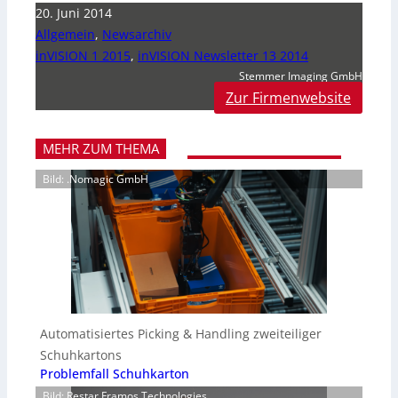
20. Juni 2014
Allgemein
,
Newsarchiv
inVISION 1 2015
,
inVISION Newsletter 13 2014
Stemmer Imaging GmbH
Zur Firmenwebsite
MEHR ZUM THEMA
Bild: .Nomagic GmbH
Automatisiertes Picking & Handling zweiteiliger
Schuhkartons
Problemfall Schuhkarton
Bild: Restar Framos Technologies