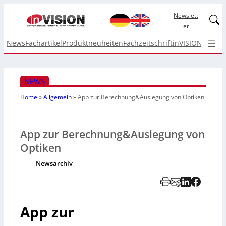
Newslett
Linked
er
News
Fachartikel
Produktneuheiten
Fachzeitschrift
inVISION Top I
NEWS
Home
»
Allgemein
»
App zur Berechnung&Auslegung von Optiken
App zur Berechnung&Auslegung von
Optiken
Newsarchiv
App zur