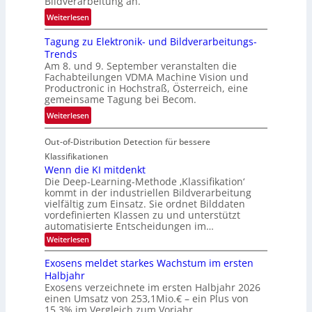
Bildverarbeitung an.
M
e
:
ö
Weiterlesen
h
G
g
r
Tagung zu Elektronik- und Bildverarbeitungs-
u
l
d
Trends
i
i
e
Am 8. und 9. September veranstalten die
d
c
r
Fachabteilungen VDMA Machine Vision und
e
h
Productronic in Hochstraß, Österreich, eine
i
d
k
gemeinsame Tagung bei Becom.
n
T
e
:
Weiterlesen
V
o
i
T
I
u
t
Out-of-Distribution Detection für bessere
a
S
r
e
g
I
Klassifikationen
e
n
u
Wenn die KI mitdenkt
O
n
Die Deep-Learning-Methode ‚Klassifikation‘
n
N
a
kommt in der industriellen Bildverarbeitung
g
T
u
vielfältig zum Einsatz. Sie ordnet Bilddaten
z
e
vordefinierten Klassen zu und unterstützt
f
u
c
automatisierte Entscheidungen im…
d
E
h
:
Weiterlesen
e
l
T
W
r
e
e
a
Exosens meldet starkes Wachstum im ersten
V
n
k
Halbjahr
l
n
I
Exosens verzeichnete im ersten Halbjahr 2026
t
k
d
S
einen Umsatz von 253,1Mio.€ – ein Plus von
i
r
s
e
I
15,3% im Vergleich zum Vorjahr.