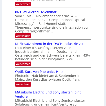
o
K
O
:
Weiterlesen
n
I
E
N
m
i
x
869. WE-Heraeus-Seminar
i
2
o
k
t
Vom 1. bis 6. November findet das WE-
0
s
d
-
Heraeus-Seminar zu ‚Computational Optical
e
2
e
u
Microscopy‘ in Bad Honnef statt.
n
n
6
Themenschwerpunkte sind die Integration von
s
n
k
m
Computeralgorithmen…
t
d
e
:
Weiterlesen
B
l
8
d
i
6
KI-Einsatz nimmt in der DACH-Industrie zu
e
l
9
t
Laut einer IFS-Umfrage setzen viele
.
d
s
Industrieunternehmen in Deutschland,
W
t
v
Österreich und der Schweiz bereits KI ein: 43%
E
a
befinden sich in der Pilotphase, 27%…
-
e
r
H
k
r
:
Weiterlesen
e
e
K
a
r
s
I
Optik-Kurs von Photonics Hub
a
r
W
-
e
Photonics Hub bietet am 8. September in
a
E
b
u
Mainz den Kurs ‚Basiswissen Optik II‘ an.
c
i
e
s
h
n
:
Weiterlesen
-
i
s
s
O
S
t
a
t
p
Mitsubishi Electric und Sony starten Joint
e
u
t
t
u
m
Venture
m
z
i
i
n
i
n
Mitsubishi Electric und Sony Semiconductor
k
n
m
i
Solutions gründen ein Joint Venture zur
-
g
a