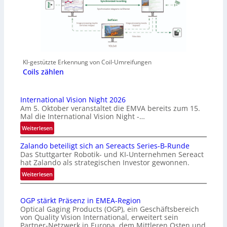
KI-gestützte Erkennung von Coil-Umreifungen
Coils zählen
International Vision Night 2026
Am 5. Oktober veranstaltet die EMVA bereits zum 15.
Mal die International Vision Night -…
:
Weiterlesen
I
Zalando beteiligt sich an Sereacts Series-B-Runde
n
Das Stuttgarter Robotik- und KI-Unternehmen Sereact
t
hat Zalando als strategischen Investor gewonnen.
e
:
Weiterlesen
r
Z
n
a
a
OGP stärkt Präsenz in EMEA-Region
l
t
Optical Gaging Products (OGP), ein Geschäftsbereich
a
i
von Quality Vision International, erweitert sein
n
o
Partner-Netzwerk in Europa, dem Mittleren Osten und