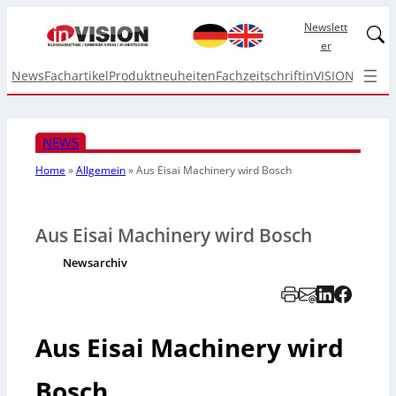
Newslett
Linked
er
News
Fachartikel
Produktneuheiten
Fachzeitschrift
inVISION Top I
NEWS
Home
»
Allgemein
»
Aus Eisai Machinery wird Bosch
Aus Eisai Machinery wird Bosch
Newsarchiv
Aus Eisai Machinery wird
Bosch