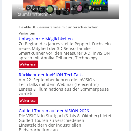
p
s
-
Online-Event zur Thermografie in Luft- und
e
S
R
Raumfahrttechnik
c
e
e
t
r
g
r
i
Flexible 3D-Sensorfamilie mit unterschiedlichen
i
a
e
Varianten
o
l
s
Unbegrenzte Möglichkeiten
n
N
-
Zu Beginn des Jahres stellte Pepperl+Fuchs ein
e
B
neues Mitglied der 3D-Sensorfamilie
w
SmartRunner vor: den Measurer 3-D. inVISION
-
sprach mit Annika Felhauer, Technology…
s
R
‘
:
Weiterlesen
u
U
n
Rückkehr der inVISION TechTalks
n
d
Am 22. September kehren die inVISION
b
e
TechTalks mit dem Webinar (Telecentric)
e
Lenses & Illuminations aus der Sommerpause
g
zurück.
r
:
Weiterlesen
e
R
n
Guided Touren auf der VISION 2026
ü
z
Die VISION in Stuttgart (6. bis 8. Oktober) bietet
c
t
Guided Touren zu verschiedenen
k
Einsatzfeldern der industriellen
e
k
Bildverarbeitung an.
M