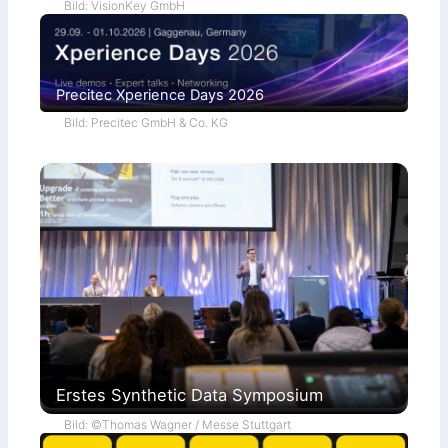
Bild: VisionKey GmbH
Precitec Xperience Days 2026
Bild: Precitec GmbH & Co. KG
Erstes Synthetic Data Symposium
Bild: ©Thomas Wagner / Messe Stuttgart