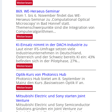
K
O
:
Weiterlesen
n
I
E
N
m
i
x
869. WE-Heraeus-Seminar
i
2
o
k
t
Vom 1. bis 6. November findet das WE-
0
s
d
-
Heraeus-Seminar zu ‚Computational Optical
e
2
e
u
Microscopy‘ in Bad Honnef statt.
n
n
6
Themenschwerpunkte sind die Integration von
s
n
k
m
Computeralgorithmen…
t
d
e
:
Weiterlesen
B
l
8
d
i
6
KI-Einsatz nimmt in der DACH-Industrie zu
e
l
9
t
Laut einer IFS-Umfrage setzen viele
.
d
s
Industrieunternehmen in Deutschland,
W
t
v
Österreich und der Schweiz bereits KI ein: 43%
E
a
befinden sich in der Pilotphase, 27%…
-
e
r
H
k
r
:
Weiterlesen
e
e
K
a
r
s
I
Optik-Kurs von Photonics Hub
a
r
W
-
e
Photonics Hub bietet am 8. September in
a
E
b
u
Mainz den Kurs ‚Basiswissen Optik II‘ an.
c
i
e
s
h
n
:
Weiterlesen
-
i
s
s
O
S
t
a
t
p
Mitsubishi Electric und Sony starten Joint
e
u
t
t
u
m
Venture
m
z
i
i
n
i
n
Mitsubishi Electric und Sony Semiconductor
k
n
m
i
Solutions gründen ein Joint Venture zur
-
g
a
e
m
K