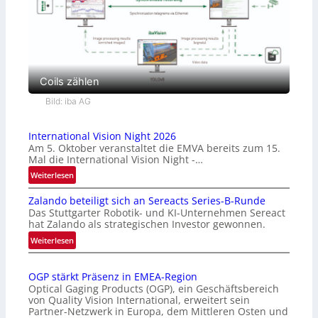
Coils zählen
Bild: iba AG
International Vision Night 2026
Am 5. Oktober veranstaltet die EMVA bereits zum 15.
Mal die International Vision Night -…
:
Weiterlesen
I
Zalando beteiligt sich an Sereacts Series-B-Runde
n
Das Stuttgarter Robotik- und KI-Unternehmen Sereact
t
hat Zalando als strategischen Investor gewonnen.
e
:
Weiterlesen
r
Z
n
a
a
OGP stärkt Präsenz in EMEA-Region
l
t
Optical Gaging Products (OGP), ein Geschäftsbereich
a
i
von Quality Vision International, erweitert sein
n
o
Partner-Netzwerk in Europa, dem Mittleren Osten und