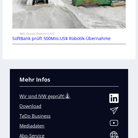
Bild: Gravis Robotics AG
SoftBank prüft 500Mio.US$ Robotik-Übernahme
Mehr Infos
Wir sind IVW geprüft!
Download
TeDo Business
Mediadaten
Abo-Service