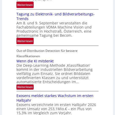
e
:
ö
Weiterlesen
h
G
g
r
Tagung zu Elektronik- und Bildverarbeitungs-
u
l
d
Trends
i
i
e
Am 8. und 9. September veranstalten die
d
c
r
Fachabteilungen VDMA Machine Vision und
e
h
Productronic in Hochstraß, Österreich, eine
i
d
k
gemeinsame Tagung bei Becom.
n
T
e
:
Weiterlesen
V
o
i
T
I
u
t
Out-of-Distribution Detection für bessere
a
S
r
e
g
I
Klassifikationen
e
n
u
Wenn die KI mitdenkt
O
n
Die Deep-Learning-Methode ‚Klassifikation‘
n
N
a
kommt in der industriellen Bildverarbeitung
g
T
u
vielfältig zum Einsatz. Sie ordnet Bilddaten
z
e
vordefinierten Klassen zu und unterstützt
f
u
c
automatisierte Entscheidungen im…
d
E
h
:
Weiterlesen
e
l
T
W
r
e
e
a
Exosens meldet starkes Wachstum im ersten
V
n
k
Halbjahr
l
n
I
Exosens verzeichnete im ersten Halbjahr 2026
t
k
d
S
einen Umsatz von 253,1Mio.€ – ein Plus von
i
r
s
e
I
15,3% im Vergleich zum Vorjahr.
o