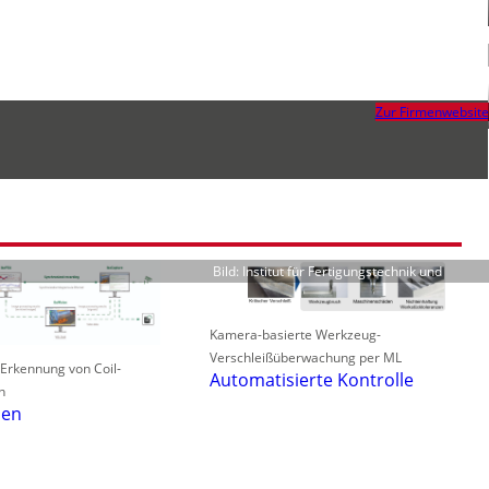
Zur Firmenwebsite
Bild: Institut für Fertigungstechnik und
Kamera-basierte Werkzeug-
Verschleißüberwachung per ML
 Erkennung von Coil-
Automatisierte Kontrolle
n
len