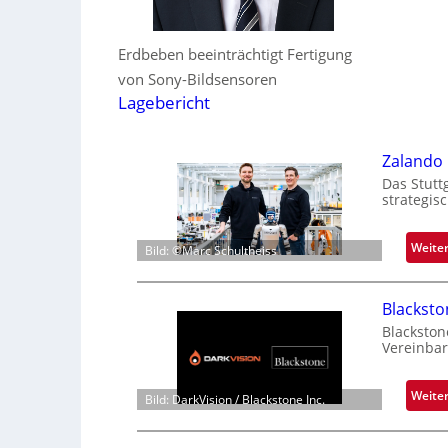
Erdbeben beeinträchtigt Fertigung
von Sony-Bildsensoren
Lagebericht
Zalando 
Das Stutt
strategis
Weite
Bild: ©Marc Schultheiss
Blackst
Blackston
Vereinbar
Weite
Bild: DarkVision / Blackstone Inc.