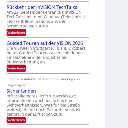
a
U
a
Rückkehr der inVISION TechTalks
u
n
f
Am 22. September kehren die inVISION
m
b
t
TechTalks mit dem Webinar (Telecentric)
f
e
z
Lenses & Illuminations aus der
a
g
w
Sommerpause zurück.
h
r
i
:
Weiterlesen
r
e
s
R
t
n
c
Guided Touren auf der VISION 2026
ü
t
z
h
Die VISION in Stuttgart (6. bis 8. Oktober)
c
e
t
bietet Guided Touren zu verschiedenen
e
k
c
e
Einsatzfeldern der industriellen
n
k
Bildverarbeitung an.
h
M
4
e
n
ö
:
Weiterlesen
K
h
i
g
G
-
r
k
l
IR-Kamera unterstützt autonome Landung von
u
M
d
i
i
Flugzeugen
e
e
c
d
Sicher landen
m
r
h
e
Infrarotkameras liefern zuverlässige
s
i
k
Informationen auch bei schlechten
d
u
n
Sichtverhältnissen. Was für die Straße
e
T
n
V
weitestgehend noch Zukunftsmusik ist,
i
o
d
I
gehört in der Luft schon zum…
t
u
M
S
:
Weiterlesen
e
r
a
S
I
n
i
e