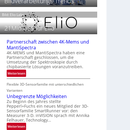
Bildverarbeitungs-Trends
t
h
T
P
t
h
r
Bild: Elio Labs.
2
e
ä
0
r
s
2
21Mio.US$ für Elio
m
e
6
o
n
g
Partnerschaft zwischen 4K-Mems und
z
r
MantiSpectra
i
a
4K-MEMS und MantiSpectra haben eine
n
f
Partnerschaft geschlossen, um die
E
i
Umsetzung der Spektroskopie durch
M
e
chipbasierte Lösungen voranzutreiben.
E
i
:
Weiterlesen
A
n
P
-
L
Flexible 3D-Sensorfamilie mit unterschiedlichen
a
R
u
r
Varianten
e
f
t
Unbegrenzte Möglichkeiten
g
t
n
Zu Beginn des Jahres stellte
i
-
Pepperl+Fuchs ein neues Mitglied der 3D-
e
o
u
Sensorfamilie SmartRunner vor: den
r
n
Measurer 3-D. inVISION sprach mit Annika
n
s
Felhauer, Technology…
d
c
R
:
Weiterlesen
h