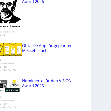
Award 2026
e
n
t
u
r
e
ld: Lippmann
ward
Offizielle App für geplanten
Messebesuch
ld:
andesmesse
uttgart
mbH & Co. KG
Nominierte für den VISION
Award 2026
ld:
andesmesse
uttgart
mbH & Co. KG