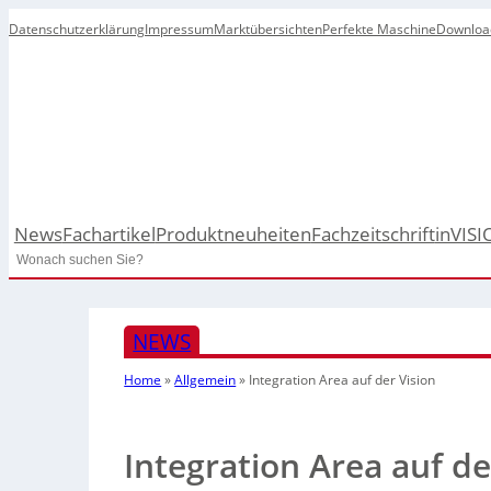
Datenschutzerklärung
Impressum
Marktübersichten
Perfekte Maschine
Downloa
News
Fachartikel
Produktneuheiten
Fachzeitschrift
inVISI
Search
NEWS
Home
»
Allgemein
»
Integration Area auf der Vision
Integration Area auf de