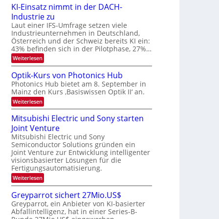
6
e
KI-Einsatz nimmt in der DACH-
9
t
Industrie zu
.
s
W
Laut einer IFS-Umfrage setzen viele
t
E
a
Industrieunternehmen in Deutschland,
-
r
Österreich und der Schweiz bereits KI ein:
H
k
43% befinden sich in der Pilotphase, 27%…
e
e
r
:
Weiterlesen
s
a
K
W
e
I
a
Optik-Kurs von Photonics Hub
u
-
c
Photonics Hub bietet am 8. September in
s
E
h
Mainz den Kurs ‚Basiswissen Optik II‘ an.
-
i
s
S
n
t
:
Weiterlesen
e
s
u
O
m
a
m
p
Mitsubishi Electric und Sony starten
i
t
i
t
n
z
Joint Venture
m
i
a
n
e
k
Mitsubishi Electric und Sony
r
i
r
-
Semiconductor Solutions gründen ein
m
s
K
Joint Venture zur Entwicklung intelligenter
m
t
u
visionsbasierter Lösungen für die
t
e
r
i
Fertigungsautomatisierung.
n
s
n
H
v
:
Weiterlesen
d
a
o
M
e
l
n
i
Greyparrot sichert 27Mio.US$
r
b
P
t
D
Greyparrot, ein Anbieter von KI-basierter
j
h
s
A
a
o
Abfallintelligenz, hat in einer Series-B-
u
C
h
t
b