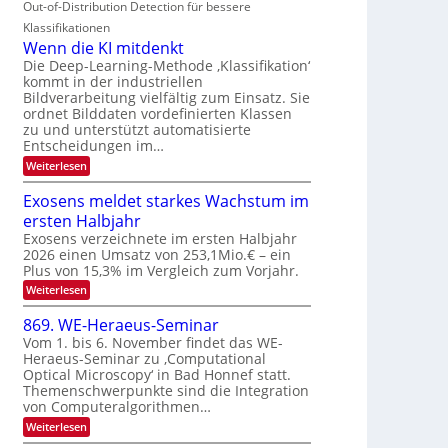
n
Out-of-Distribution Detection für bessere
O
c
n
t
N
h
Klassifikationen
a
i
e
T
Wenn die KI mitdenkt
r
u
S
e
Die Deep-Learning-Methode ‚Klassifikation‘
l
f
p
kommt in der industriellen
a
c
d
Bildverarbeitung vielfältig zum Einsatz. Sie
n
e
h
d
ordnet Bilddaten vordefinierten Klassen
e
c
T
e
zu und unterstützt automatisierte
r
t
n
a
Entscheidungen im…
V
r
l
:
Weiterlesen
I
a
k
W
S
e
s
Exosens meldet starkes Wachstum im
n
I
ersten Halbjahr
n
O
d
Exosens verzeichnete im ersten Halbjahr
N
i
2026 einen Umsatz von 253,1Mio.€ – ein
e
2
Plus von 15,3% im Vergleich zum Vorjahr.
K
0
:
Weiterlesen
I
2
E
m
x
i
869. WE-Heraeus-Seminar
6
o
t
Vom 1. bis 6. November findet das WE-
s
d
Heraeus-Seminar zu ‚Computational
e
e
Optical Microscopy‘ in Bad Honnef statt.
n
n
s
k
Themenschwerpunkte sind die Integration
m
t
von Computeralgorithmen…
e
:
Weiterlesen
l
8
d