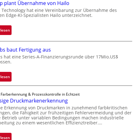
p plant Übernahme von Hailo
t
a
e
c
 Technology hat eine Vereinbarung zur Übernahme des
hen Edge-KI-Spezialisten Hailo unterzeichnet.
i
k
l
s
i
t
:
rlesen
g
o
M
t
n
i
s
bs baut Fertigung aus
e
c
i
ü
r
s hat eine Series-A-Finanzierungsrunde über 17Mio.US$
ossen.
c
b
o
h
e
c
a
r
h
:
rlesen
n
n
i
Z
S
i
p
a
 Farberkennung & Prozesskontrolle in Echtzeit
e
m
p
d
ssige Druckmarkenerkennung
r
m
l
a
se Erkennung von Druckmarken in zunehmend farbkritischen
e
t
a
r
en, die Fähigkeit zur frühzeitigen Fehlervermeidung und der
a
D
n
L
Betrieb unter variablen Bedingungen machen industrielle
c
a
t
a
beitung zu einem wesentlichen Effizienztreiber.…
t
r
Ü
b
s
k
b
s
:
rlesen