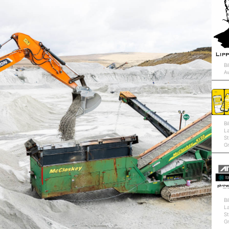
Bi
A
Bi
L
St
G
Bi
L
St
G