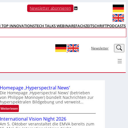
LinkedIn
Newsletter abonnieren
N TOP INNOVATIONS
TECH TALKS WEBINARE
FACHZEITSCHRIFT
PODCASTS
LinkedIn
Newsletter
Homepage ‚Hyperspectral News‘
Die Homepage ‚Hyperspectral News‘ (betrieben
von Philippe Monnoyer) bündelt Nachrichten zur
hyperspektralen Bildgebung und verweist…
:
Weiterlesen
H
International Vision Night 2026
o
Am 5. Oktober veranstaltet die EMVA bereits zum
m