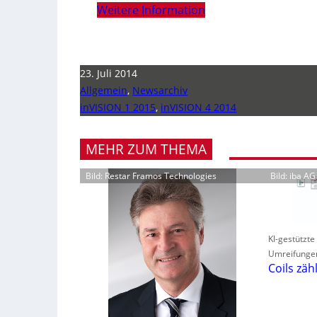
Weitere Information
23. Juli 2014
Allgemein
,
Newsarchiv
inVISION 1 2015
,
inVISION 4 2014
MEHR ZUM THEMA
Bild: Restar Framos Technologies
Bild: iba AG
KI-gestützte
Umreifunge
Coils zäh