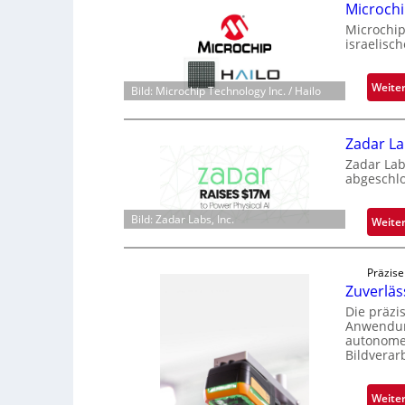
Microchi
Microchip
israelisc
Weite
Bild: Microchip Technology Inc. / Hailo
Zadar La
Zadar Lab
abgeschl
Bild: Zadar Labs, Inc.
Weite
Präzise
Zuverlä
Die präzi
Anwendung
autonome 
Bildverar
Weite