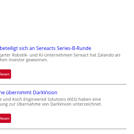
beteiligt sich an Sereacts Series-B-Runde
garter Robotik- und KI-Unternehmen Sereact hat Zalando als
chen Investor gewonnen.
:
rlesen
Z
a
one übernimmt DarkVision
l
a
e und Koch Engineered Solutions (KES) haben eine
ung zur Übernahme von DarkVision unterzeichnet.
n
d
o
:
rlesen
b
B
e
l