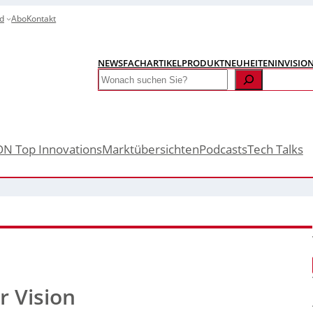
d
Abo
Kontakt
NEWS
FACHARTIKEL
PRODUKTNEUHEITEN
INVISIO
Search
ON Top Innovations
Marktübersichten
Podcasts
Tech Talks
r Vision