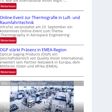
15. Mal die International Vision Night -…
e
:
Weiterlesen
p
I
a
n
g
Online-Event zur Thermografie in Luft- und
t
e
Raumfahrttechnik
e
‚
InfraTec veranstaltet am 23. September ein
r
H
kostenloses Online-Event zum Thema
‚Thermography in Aerospace Engineering‘.
n
y
a
p
:
Weiterlesen
t
e
O
i
OGP stärkt Präsenz in EMEA-Region
r
n
o
Optical Gaging Products (OGP), ein
s
l
Geschäftsbereich von Quality Vision International,
n
p
i
erweitert sein Partner-Netzwerk in Europa, dem
a
e
n
Mittleren Osten und Afrika (EMEA).
l
c
e
:
Weiterlesen
V
t
-
O
i
r
E
G
s
a
v
Bild: ©Becom Electronics GmbH
P
i
l
e
s
o
N
n
t
n
e
t
ä
N
w
z
Tagung zu Elektronik- und
r
i
s
u
k
g
‘
r