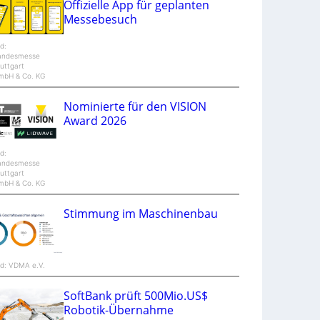
Offizielle App für geplanten
n
Messebesuch
d
M
a
ld:
n
andesmesse
t
uttgart
i
mbH & Co. KG
S
p
e
Nominierte für den VISION
c
t
Award 2026
r
a
ld:
andesmesse
uttgart
mbH & Co. KG
Stimmung im Maschinenbau
ld: VDMA e.V.
SoftBank prüft 500Mio.US$
Robotik-Übernahme