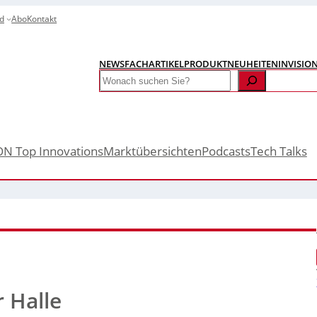
d
Abo
Kontakt
NEWS
FACHARTIKEL
PRODUKTNEUHEITEN
INVISIO
Search
ON Top Innovations
Marktübersichten
Podcasts
Tech Talks
 Halle