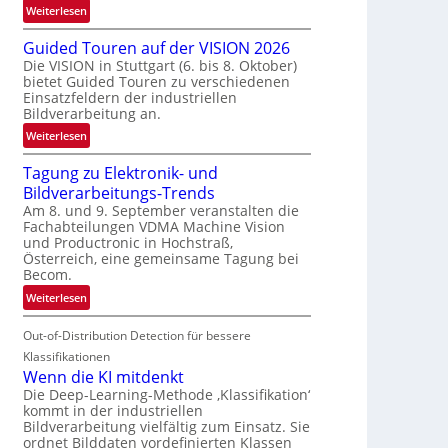
:
Weiterlesen
e
R
n
Guided Touren auf der VISION 2026
ü
z
Die VISION in Stuttgart (6. bis 8. Oktober)
c
t
bietet Guided Touren zu verschiedenen
k
e
Einsatzfeldern der industriellen
k
Bildverarbeitung an.
M
e
ö
:
Weiterlesen
h
g
G
r
l
Tagung zu Elektronik- und
u
d
i
Bildverarbeitungs-Trends
i
e
c
Am 8. und 9. September veranstalten die
d
r
Fachabteilungen VDMA Machine Vision
h
e
i
und Productronic in Hochstraß,
k
d
n
Österreich, eine gemeinsame Tagung bei
e
T
Becom.
V
i
o
I
:
Weiterlesen
t
u
S
T
e
r
I
Out-of-Distribution Detection für bessere
a
n
e
O
g
Klassifikationen
n
N
u
Wenn die KI mitdenkt
a
T
n
Die Deep-Learning-Methode ‚Klassifikation‘
u
kommt in der industriellen
e
g
f
Bildverarbeitung vielfältig zum Einsatz. Sie
c
z
d
ordnet Bilddaten vordefinierten Klassen
h