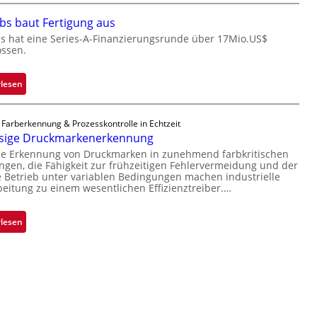
n
i
bs baut Fertigung aus
e
c
ü
r
s hat eine Series-A-Finanzierungsrunde über 17Mio.US$
ossen.
b
o
e
c
r
h
:
rlesen
n
i
Z
i
p
a
 Farberkennung & Prozesskontrolle in Echtzeit
m
p
d
ssige Druckmarkenerkennung
m
l
a
se Erkennung von Druckmarken in zunehmend farbkritischen
t
a
r
en, die Fähigkeit zur frühzeitigen Fehlervermeidung und der
D
n
L
Betrieb unter variablen Bedingungen machen industrielle
a
t
a
beitung zu einem wesentlichen Effizienztreiber.…
r
Ü
b
k
b
s
:
rlesen
V
e
b
Z
i
r
a
u
s
n
u
v
i
a
t
e
o
h
F
r
n
m
e
l