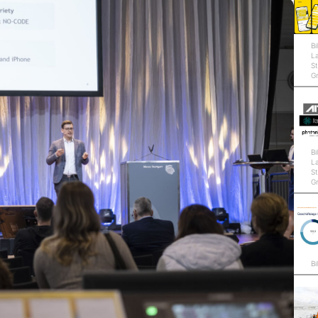
Bi
L
St
G
Bi
L
St
G
Bi