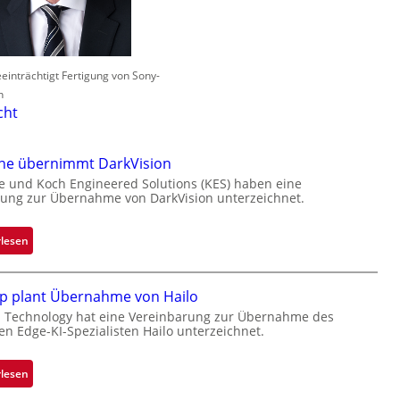
einträchtigt Fertigung von Sony-
n
cht
one übernimmt DarkVision
e und Koch Engineered Solutions (KES) haben eine
ung zur Übernahme von DarkVision unterzeichnet.
:
rlesen
B
l
p plant Übernahme von Hailo
a
c
 Technology hat eine Vereinbarung zur Übernahme des
hen Edge-KI-Spezialisten Hailo unterzeichnet.
k
s
t
:
rlesen
o
M