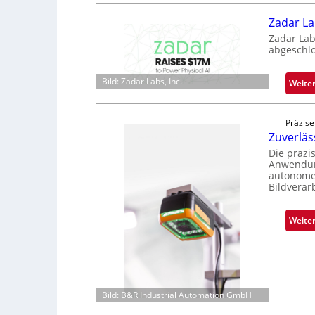
Zadar La
Zadar Lab
abgeschl
Bild: Zadar Labs, Inc.
Weite
Präzise
Zuverlä
Die präzi
Anwendung
autonome 
Bildverar
Weite
Bild: B&R Industrial Automation GmbH