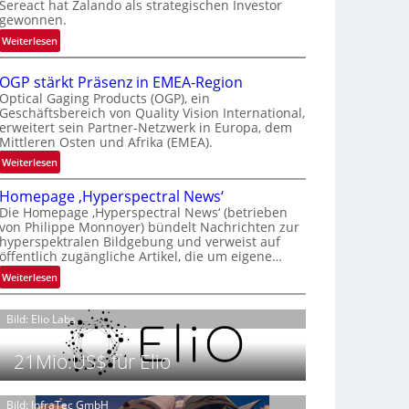
Sereact hat Zalando als strategischen Investor
r
gewonnen.
n
:
Weiterlesen
a
Z
t
a
i
OGP stärkt Präsenz in EMEA-Region
l
o
Optical Gaging Products (OGP), ein
a
Geschäftsbereich von Quality Vision International,
n
erweitert sein Partner-Netzwerk in Europa, dem
n
a
Mittleren Osten und Afrika (EMEA).
d
l
o
:
Weiterlesen
V
b
O
i
Homepage ‚Hyperspectral News‘
e
G
s
Die Homepage ‚Hyperspectral News‘ (betrieben
t
P
i
von Philippe Monnoyer) bündelt Nachrichten zur
e
s
o
hyperspektralen Bildgebung und verweist auf
i
t
n
öffentlich zugängliche Artikel, die um eigene…
l
ä
N
:
Weiterlesen
i
r
i
H
g
k
g
o
t
t
Bild: Elio Labs.
h
m
s
P
t
e
i
r
2
21Mio.US$ für Elio
p
c
ä
0
a
h
s
2
g
Bild: InfraTec GmbH
a
e
6