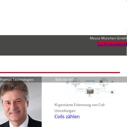
Messe München GmbH
Zur Firmenwebsite
r Framos Technologies
Bild: iba AG
KI-gestützte Erkennung von Coil-
Umreifungen
Coils zählen