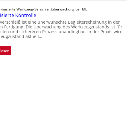
e
r
ä
v
t
-basierte Werkzeug-Verschleißüberwachung per ML
s
o
i
sierte Kontrolle
s
n
g
erschleiß ist eine unerwünschte Begleiterscheinung in der
i
 Fertigung. Die Überwachung des Werkzeugzustands ist für
H
u
g
bilen und sichereren Prozess unabdingbar. In der Praxis wird
a
n
e
zeugzustand aktuell…
i
g
D
l
a
r
:
rlesen
o
u
u
A
s
c
u
k
t
m
o
a
m
r
a
k
t
e
i
n
s
e
i
r
e
k
r
e
t