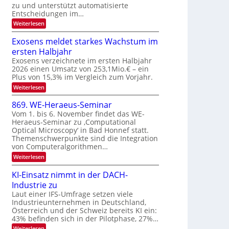
u
zu und unterstützt automatisierte
e
T
E
Entscheidungen im…
r
a
l
:
Weiterlesen
V
l
e
W
I
e
k
k
Exosens meldet starkes Wachstum im
S
n
s
t
ersten Halbjahr
n
I
r
d
Exosens verzeichnete im ersten Halbjahr
O
i
2026 einen Umsatz von 253,1Mio.€ – ein
o
e
N
Plus von 15,3% im Vergleich zum Vorjahr.
n
K
2
:
Weiterlesen
I
i
0
E
m
k
x
i
2
869. WE-Heraeus-Seminar
-
o
t
6
Vom 1. bis 6. November findet das WE-
s
d
u
Heraeus-Seminar zu ‚Computational
e
e
n
Optical Microscopy‘ in Bad Honnef statt.
n
n
d
s
k
Themenschwerpunkte sind die Integration
m
t
von Computeralgorithmen…
B
e
i
:
Weiterlesen
l
8
d
l
6
e
KI-Einsatz nimmt in der DACH-
d
9
t
Industrie zu
v
.
s
W
Laut einer IFS-Umfrage setzen viele
t
e
E
a
Industrieunternehmen in Deutschland,
r
-
r
Österreich und der Schweiz bereits KI ein:
H
a
k
43% befinden sich in der Pilotphase, 27%…
e
e
r
r
:
Weiterlesen