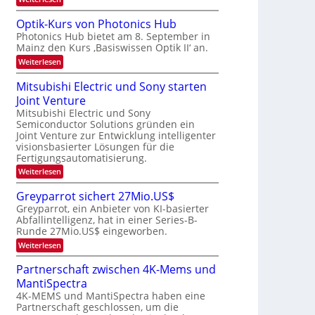
s
b
a
K
W
e
I
e
a
Optik-Kurs von Photonics Hub
u
-
c
i
Photonics Hub bietet am 8. September in
s
E
h
t
Mainz den Kurs ‚Basiswissen Optik II‘ an.
-
i
s
S
n
u
t
:
Weiterlesen
e
s
u
O
n
m
a
m
p
Mitsubishi Electric und Sony starten
g
i
t
i
t
n
z
Joint Venture
m
s
i
a
n
e
k
Mitsubishi Electric und Sony
-
r
i
r
-
Semiconductor Solutions gründen ein
T
m
s
K
Joint Venture zur Entwicklung intelligenter
m
t
u
r
visionsbasierter Lösungen für die
t
e
r
e
i
Fertigungsautomatisierung.
n
s
n
n
H
v
:
Weiterlesen
d
a
o
d
M
e
l
n
i
s
Greyparrot sichert 27Mio.US$
r
b
P
t
D
Greyparrot, ein Anbieter von KI-basierter
j
h
s
A
a
o
Abfallintelligenz, hat in einer Series-B-
u
C
h
t
Runde 27Mio.US$ eingeworben.
b
H
r
o
i
:
-
Weiterlesen
n
s
G
I
i
h
r
n
Partnerschaft zwischen 4K-Mems und
c
i
e
d
s
E
MantiSpectra
y
u
H
l
p
s
4K-MEMS und MantiSpectra haben eine
u
e
a
t
Partnerschaft geschlossen, um die
b
c
r
r