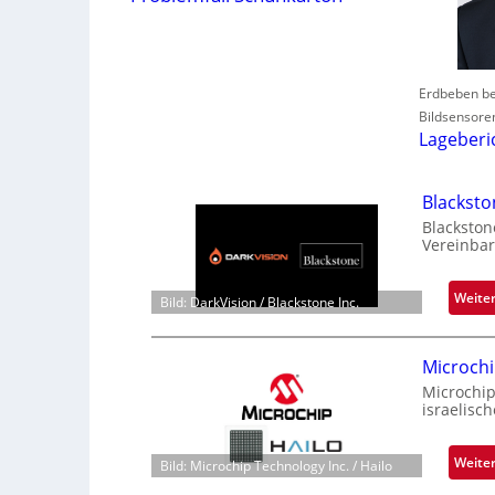
Erdbeben be
Bildsensore
Lageberi
Blackst
Blackston
Vereinbar
Weite
Bild: DarkVision / Blackstone Inc.
Microchi
Microchip
israelisc
Weite
Bild: Microchip Technology Inc. / Hailo