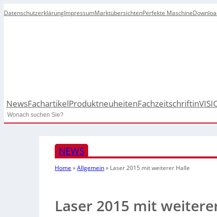
Datenschutzerklärung
Impressum
Marktübersichten
Perfekte Maschine
Downloa
News
Fachartikel
Produktneuheiten
Fachzeitschrift
inVISI
Search
NEWS
Home
»
Allgemein
»
Laser 2015 mit weiterer Halle
Laser 2015 mit weiterer