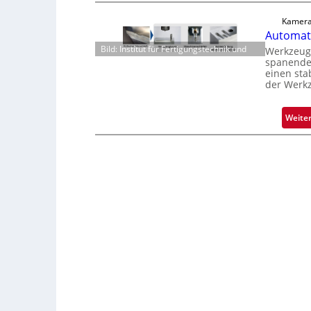
Kamera
Automati
Bild: Institut für Fertigungstechnik und
Werkzeugv
spanenden
einen sta
der Werk
Weite