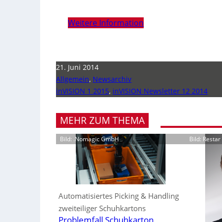
Weitere Information
21. Juni 2014
Allgemein
,
Newsarchiv
inVISION 1 2015
,
inVISION Newsletter 12 2014
MEHR ZUM THEMA
Bild: .Nomagic GmbH
Bild: Resta
Automatisiertes Picking & Handling
zweiteiliger Schuhkartons
Problemfall Schuhkarton