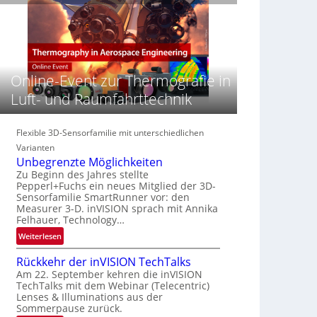
e
n
n
‚
S
z
H
e
i
y
r
n
p
e
E
e
Online-Event zur Thermografie in
a
M
r
c
E
Luft- und Raumfahrttechnik
s
t
A
p
s
-
e
S
R
Flexible 3D-Sensorfamilie mit unterschiedlichen
c
e
e
Varianten
t
r
g
Unbegrenzte Möglichkeiten
r
i
i
Zu Beginn des Jahres stellte
a
e
Pepperl+Fuchs ein neues Mitglied der 3D-
o
l
Sensorfamilie SmartRunner vor: den
s
n
N
Measurer 3-D. inVISION sprach mit Annika
-
Felhauer, Technology…
e
B
w
:
Weiterlesen
-
s
U
R
Rückkehr der inVISION TechTalks
‘
n
u
Am 22. September kehren die inVISION
b
n
TechTalks mit dem Webinar (Telecentric)
e
d
Lenses & Illuminations aus der
g
e
Sommerpause zurück.
r