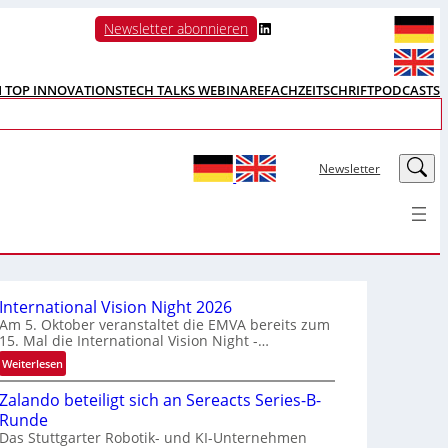
LinkedIn
Newsletter abonnieren
N TOP INNOVATIONS
TECH TALKS WEBINARE
FACHZEITSCHRIFT
PODCASTS
LinkedIn
Newsletter
International Vision Night 2026
Am 5. Oktober veranstaltet die EMVA bereits zum
15. Mal die International Vision Night -…
:
Weiterlesen
I
Zalando beteiligt sich an Sereacts Series-B-
n
Runde
t
Das Stuttgarter Robotik- und KI-Unternehmen
e