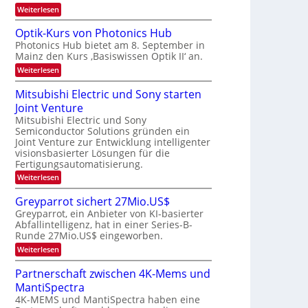
b
a
:
Weiterlesen
W
e
e
K
a
u
I
c
i
Optik-Kurs von Photonics Hub
s
-
h
t
Photonics Hub bietet am 8. September in
-
E
s
S
Mainz den Kurs ‚Basiswissen Optik II‘ an.
i
u
t
e
n
u
:
Weiterlesen
n
m
s
m
O
g
i
a
i
p
Mitsubishi Electric und Sony starten
n
t
m
s
t
a
z
Joint Venture
e
i
-
r
n
r
k
Mitsubishi Electric und Sony
T
i
s
-
Semiconductor Solutions gründen ein
m
t
r
K
Joint Venture zur Entwicklung intelligenter
m
e
u
e
visionsbasierter Lösungen für die
t
n
r
n
i
Fertigungsautomatisierung.
H
s
n
a
d
v
:
Weiterlesen
d
l
o
M
s
e
b
n
i
Greyparrot sichert 27Mio.US$
r
j
P
t
D
a
Greyparrot, ein Anbieter von KI-basierter
h
s
A
h
o
Abfallintelligenz, hat in einer Series-B-
u
C
r
t
Runde 27Mio.US$ eingeworben.
b
H
o
i
:
-
Weiterlesen
n
s
G
I
i
h
r
n
Partnerschaft zwischen 4K-Mems und
c
i
e
d
s
E
MantiSpectra
y
u
H
l
p
s
4K-MEMS und MantiSpectra haben eine
u
e
a
t