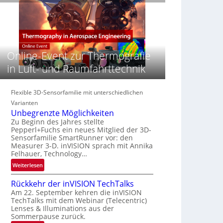
e
n
n
‚
S
z
H
e
i
y
r
n
p
e
E
e
Online-Event zur Thermografie
a
M
r
c
E
in Luft- und Raumfahrttechnik
s
t
A
p
s
-
e
S
Flexible 3D-Sensorfamilie mit unterschiedlichen
R
c
e
e
Varianten
t
r
g
Unbegrenzte Möglichkeiten
r
i
i
Zu Beginn des Jahres stellte
a
Pepperl+Fuchs ein neues Mitglied der 3D-
e
o
l
Sensorfamilie SmartRunner vor: den
s
n
Measurer 3-D. inVISION sprach mit Annika
N
-
Felhauer, Technology…
e
B
w
:
Weiterlesen
-
s
U
R
Rückkehr der inVISION TechTalks
‘
n
u
Am 22. September kehren die inVISION
b
n
TechTalks mit dem Webinar (Telecentric)
e
d
Lenses & Illuminations aus der
g
e
Sommerpause zurück.
r