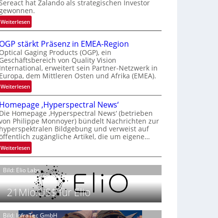
Sereact hat Zalando als strategischen Investor
r
gewonnen.
n
:
Weiterlesen
a
Z
t
a
i
OGP stärkt Präsenz in EMEA-Region
l
o
Optical Gaging Products (OGP), ein
a
Geschäftsbereich von Quality Vision
n
International, erweitert sein Partner-Netzwerk in
n
a
Europa, dem Mittleren Osten und Afrika (EMEA).
d
l
o
:
Weiterlesen
V
b
O
i
Homepage ‚Hyperspectral News‘
e
G
s
Die Homepage ‚Hyperspectral News‘ (betrieben
t
P
i
von Philippe Monnoyer) bündelt Nachrichten zur
e
s
o
hyperspektralen Bildgebung und verweist auf
i
t
n
öffentlich zugängliche Artikel, die um eigene…
l
ä
N
:
Weiterlesen
i
r
i
H
g
k
g
o
t
t
Bild: Elio Labs.
h
m
s
P
t
e
i
r
21Mio.US$ für Elio
2
p
c
ä
0
a
h
s
2
g
Bild: InfraTec GmbH
a
e
6