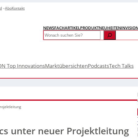
d
Abo
Kontakt
NEWS
FACHARTIKEL
PRODUKTNEUHEITEN
INVISIO
Search
ON Top Innovations
Marktübersichten
Podcasts
Tech Talks
rojektleitung
cs unter neuer Projektleitung