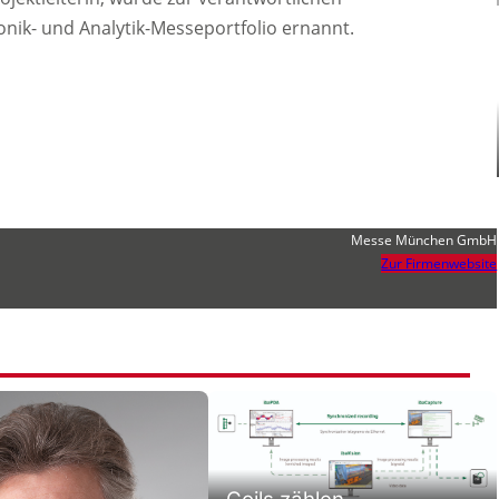
onik- und Analytik-Messeportfolio ernannt.
Messe München GmbH
Zur Firmenwebsite