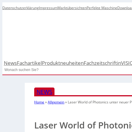
Datenschutzerklärung
Impressum
Marktübersichten
Perfekte Maschine
Downloa
News
Fachartikel
Produktneuheiten
Fachzeitschrift
inVISI
Search
NEWS
Home
»
Allgemein
»
Laser World of Photonics unter neuer P
Laser World of Photoni