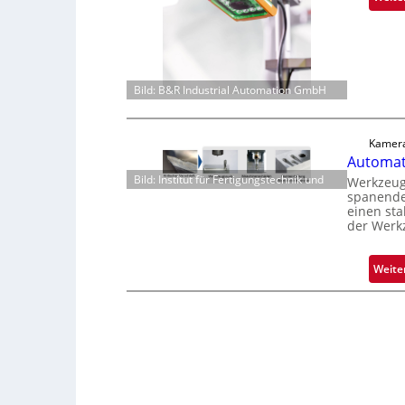
Bild: B&R Industrial Automation GmbH
Kamera
Automati
Bild: Institut für Fertigungstechnik und
Werkzeugv
spanende
einen sta
der Werk
Weite