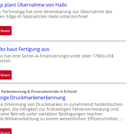
ip plant Übernahme von Hailo
a
c
p Technology hat eine Vereinbarung zur Übernahme des
hen Edge-KI-Spezialisten Hailo unterzeichnet.
k
s
t
:
rlesen
o
M
n
i
bs baut Fertigung aus
e
c
ü
bs hat eine Series-A-Finanzierungsrunde über 17Mio.US$
r
ossen.
b
o
e
c
r
h
:
rlesen
n
i
Z
i
p
a
 Farberkennung & Prozesskontrolle in Echtzeit
m
p
d
ssige Druckmarkenerkennung
m
l
a
ise Erkennung von Druckmarken in zunehmend farbkritischen
t
a
r
gen, die Fähigkeit zur frühzeitigen Fehlervermeidung und
D
n
L
nome Betrieb unter variablen Bedingungen machen
a
t
lle Bildverarbeitung zu einem wesentlichen Effizienztreiber.…
a
r
Ü
b
k
b
s
:
rlesen