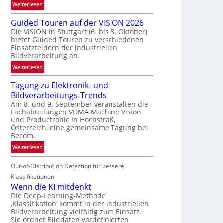
:
Weiterlesen
e
R
n
Guided Touren auf der VISION 2026
ü
z
Die VISION in Stuttgart (6. bis 8. Oktober)
c
t
bietet Guided Touren zu verschiedenen
k
e
Einsatzfeldern der industriellen
k
Bildverarbeitung an.
M
e
ö
:
Weiterlesen
h
g
G
r
l
Tagung zu Elektronik- und
u
d
i
Bildverarbeitungs-Trends
i
e
c
Am 8. und 9. September veranstalten die
d
r
Fachabteilungen VDMA Machine Vision
h
e
i
und Productronic in Hochstraß,
k
d
n
Österreich, eine gemeinsame Tagung bei
e
T
Becom.
V
i
o
I
:
Weiterlesen
t
u
S
T
e
r
I
Out-of-Distribution Detection für bessere
a
n
e
O
g
Klassifikationen
n
N
u
Wenn die KI mitdenkt
a
T
n
Die Deep-Learning-Methode
u
‚Klassifikation‘ kommt in der industriellen
e
g
f
Bildverarbeitung vielfältig zum Einsatz.
c
z
d
Sie ordnet Bilddaten vordefinierten
h
u