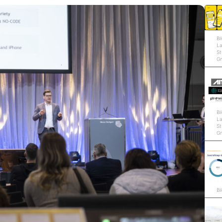
Bi
L
St
G
Bi
L
St
G
Bi