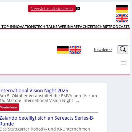
LinkedIn
Newsletter abonnieren
N TOP INNOVATIONS
TECH TALKS WEBINARE
FACHZEITSCHRIFT
PODCASTS
LinkedIn
Newsletter
International Vision Night 2026
Am 5. Oktober veranstaltet die EMVA bereits zum
15. Mal die International Vision Night -…
:
Weiterlesen
I
Zalando beteiligt sich an Sereacts Series-B-
n
Runde
t
Das Stuttgarter Robotik- und KI-Unternehmen
e