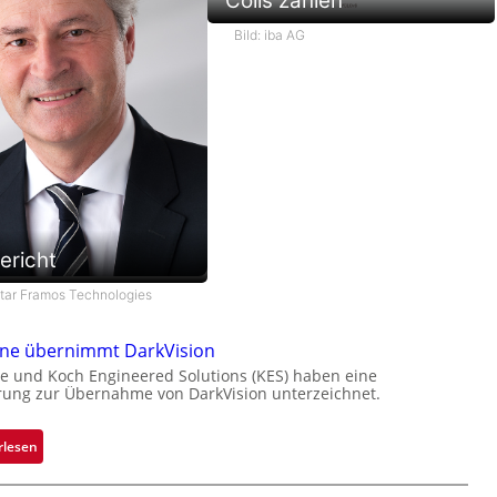
Coils zählen
Bild: iba AG
ericht
star Framos Technologies
one übernimmt DarkVision
e und Koch Engineered Solutions (KES) haben eine
rung zur Übernahme von DarkVision unterzeichnet.
:
rlesen
B
l