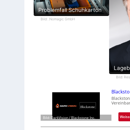
Problemfall Schuhkarton
Bild: .Nomagic GmbH
Lageb
Bild: Re
Blackst
Blackston
Vereinba
Weite
Bild: DarkVision / Blackstone Inc.