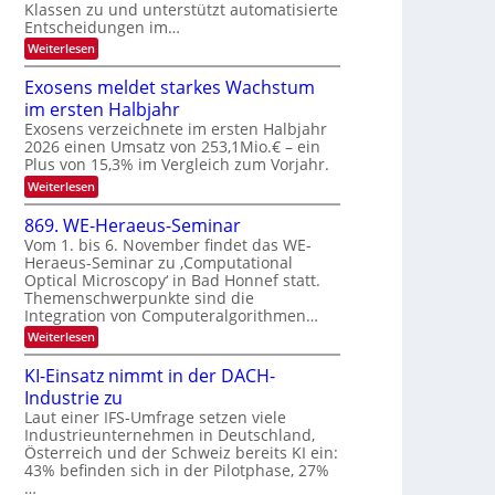
Klassen zu und unterstützt automatisierte
e
T
E
Entscheidungen im…
r
a
l
:
Weiterlesen
V
l
e
W
I
e
k
k
Exosens meldet starkes Wachstum
S
n
s
t
im ersten Halbjahr
n
I
r
d
Exosens verzeichnete im ersten Halbjahr
O
i
2026 einen Umsatz von 253,1Mio.€ – ein
o
e
N
Plus von 15,3% im Vergleich zum Vorjahr.
n
K
2
:
Weiterlesen
I
i
0
E
m
k
x
i
2
869. WE-Heraeus-Seminar
-
o
t
6
Vom 1. bis 6. November findet das WE-
s
d
u
Heraeus-Seminar zu ‚Computational
e
e
n
Optical Microscopy‘ in Bad Honnef statt.
n
n
d
s
k
Themenschwerpunkte sind die
m
t
Integration von Computeralgorithmen…
B
e
i
:
Weiterlesen
l
8
d
l
6
e
KI-Einsatz nimmt in der DACH-
d
9
t
Industrie zu
v
.
s
W
Laut einer IFS-Umfrage setzen viele
t
e
E
a
Industrieunternehmen in Deutschland,
r
-
r
Österreich und der Schweiz bereits KI ein:
H
a
k
43% befinden sich in der Pilotphase, 27%
e
e
r
…
r
s