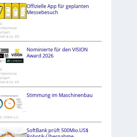
u
Offizielle App für geplanten
n
Messebesuch
d
M
a
ld:
n
andesmesse
t
uttgart
i
mbH & Co. KG
S
p
e
Nominierte für den VISION
c
Award 2026
t
r
a
ld:
andesmesse
uttgart
mbH & Co. KG
Stimmung im Maschinenbau
ld: VDMA e.V.
SoftBank prüft 500Mio.US$
Robotik-Übernahme