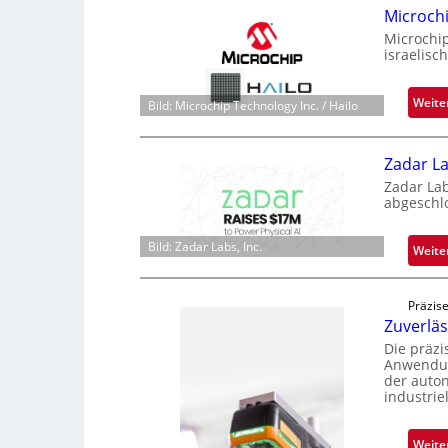
Microch
Microchi
israelisc
Weite
Bild: Microchip Technology Inc. / Hailo
Zadar La
Zadar La
abgeschl
Bild: Zadar Labs, Inc.
Weite
Präzise
Zuverlä
Die präz
Anwendun
der auto
industrie
Weite