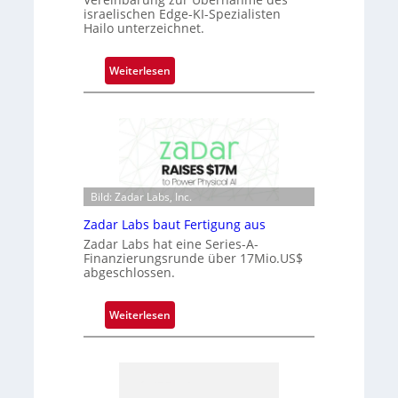
ü
israelischen Edge-KI-Spezialisten
Hailo unterzeichnet.
b
e
r
:
Weiterlesen
n
M
i
i
m
c
m
r
t
o
D
c
a
Bild: Zadar Labs, Inc.
h
r
i
Zadar Labs baut Fertigung aus
k
p
Zadar Labs hat eine Series-A-
V
p
Finanzierungsrunde über 17Mio.US$
i
abgeschlossen.
l
s
a
i
n
:
Weiterlesen
o
t
Z
n
Ü
a
b
d
e
a