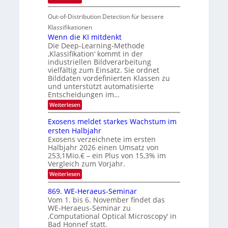
u
t
T
S
r
e
Out-of-Distribution Detection für bessere
a
I
e
n
g
Klassifikationen
O
n
u
Wenn die KI mitdenkt
N
a
Die Deep-Learning-Methode
n
T
u
‚Klassifikation‘ kommt in der
g
e
industriellen Bildverarbeitung
f
z
c
vielfältig zum Einsatz. Sie ordnet
d
u
h
Bilddaten vordefinierten Klassen zu
e
E
und unterstützt automatisierte
T
r
Entscheidungen im…
l
a
V
e
:
Weiterlesen
l
I
W
k
k
e
S
Exosens meldet starkes Wachstum im
t
s
n
I
ersten Halbjahr
r
n
Exosens verzeichnete im ersten
O
d
o
Halbjahr 2026 einen Umsatz von
i
N
n
e
253,1Mio.€ – ein Plus von 15,3% im
2
K
i
Vergleich zum Vorjahr.
I
0
k
:
Weiterlesen
m
2
E
-
i
6
x
t
869. WE-Heraeus-Seminar
u
o
d
Vom 1. bis 6. November findet das
n
s
e
WE-Heraeus-Seminar zu
e
d
n
‚Computational Optical Microscopy‘ in
n
k
B
Bad Honnef statt.
s
t