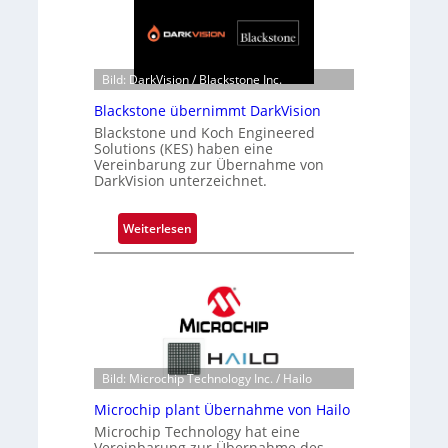
Bild: DarkVision / Blackstone Inc.
Blackstone übernimmt DarkVision
Blackstone und Koch Engineered
Solutions (KES) haben eine
Vereinbarung zur Übernahme von
DarkVision unterzeichnet.
:
Weiterlesen
B
l
a
c
k
s
t
Bild: Microchip Technology Inc. / Hailo
o
Microchip plant Übernahme von Hailo
n
Microchip Technology hat eine
e
Vereinbarung zur Übernahme des