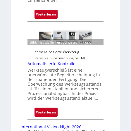
Effizienztreiber.…
:
Weiterlesen
Z
u
v
e
Bild: Institut für Fertigungstechnik und
r
l
Kamera-basierte Werkzeug-
ä
Verschleißüberwachung per ML
s
Automatisierte Kontrolle
s
Werkzeugverschleiß ist eine
unerwünschte Begleiterscheinung in
i
der spanenden Fertigung. Die
g
Überwachung des Werkzeugzustands
e
ist für einen stabilen und sichereren
Prozess unabdingbar. In der Praxis
D
wird der Werkzeugzustand aktuell…
r
u
:
Weiterlesen
c
A
k
u
m
International Vision Night 2026
t
a