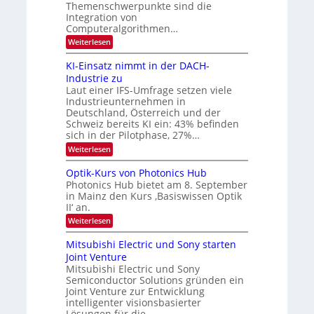
i
m
Themenschwerpunkte sind die
e
l
Integration von
l
Computeralgorithmen…
d
d
v
:
Weiterlesen
e
8
t
e
6
s
KI-Einsatz nimmt in der DACH-
r
9
t
Industrie zu
.
a
a
Laut einer IFS-Umfrage setzen viele
W
r
r
Industrieunternehmen in
E
k
b
-
e
Deutschland, Österreich und der
H
s
e
Schweiz bereits KI ein: 43% befinden
e
W
sich in der Pilotphase, 27%…
i
r
a
t
:
Weiterlesen
a
c
K
e
h
u
I
u
s
Optik-Kurs von Photonics Hub
n
-
s
t
Photonics Hub bietet am 8. September
E
g
-
u
in Mainz den Kurs ‚Basiswissen Optik
i
S
m
s
II‘ an.
n
e
i
-
s
m
m
:
Weiterlesen
a
T
i
e
O
t
n
r
p
r
Mitsubishi Electric und Sony starten
z
a
s
t
e
Joint Venture
n
r
t
i
i
Mitsubishi Electric und Sony
n
e
k
m
n
Semiconductor Solutions gründen ein
-
d
m
H
K
Joint Venture zur Entwicklung
s
t
a
u
intelligenter visionsbasierter
i
l
r
Lösungen für die