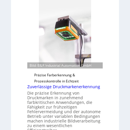
r
r
n
L
a
a
h
b
m
s
e
b
v
a
o
u
n
t
H
F
a
e
Bild: B&R Industrial Automation GmbH
i
r
Präzise Farberkennung &
l
t
Prozesskontrolle in Echtzeit
o
i
Zuverlässige Druckmarkenerkennung
g
Die präzise Erkennung von
u
Druckmarken in zunehmend
n
farbkritischen Anwendungen, die
Fähigkeit zur frühzeitigen
g
Fehlervermeidung und der autonome
a
Betrieb unter variablen Bedingungen
u
machen industrielle Bildverarbeitung
s
zu einem wesentlichen