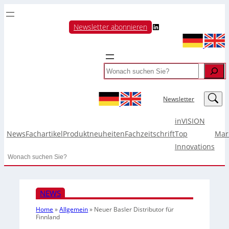
LinkedIn
Newsletter abonnieren
Search
LinkedIn
Newsletter
inVISION
News
Fachartikel
Produktneuheiten
Fachzeitschrift
Top
Mar
Innovations
Search
NEWS
Home
»
Allgemein
»
Neuer Basler Distributor für
Finnland