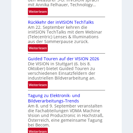
N
-
mit Annika Felhauer, Technology…
e
R
:
Weiterlesen
w
u
U
s
n
Rückkehr der inVISION TechTalks
n
‘
d
Am 22. September kehren die
b
e
inVISION TechTalks mit dem Webinar
e
(Telecentric) Lenses & Illuminations
g
aus der Sommerpause zurück.
r
:
Weiterlesen
e
R
n
Guided Touren auf der VISION 2026
ü
z
Die VISION in Stuttgart (6. bis 8.
c
t
Oktober) bietet Guided Touren zu
k
verschiedenen Einsatzfeldern der
e
k
industriellen Bildverarbeitung an.
M
e
:
ö
Weiterlesen
h
G
g
r
Tagung zu Elektronik- und
u
l
d
Bildverarbeitungs-Trends
i
i
e
Am 8. und 9. September veranstalten
d
c
r
die Fachabteilungen VDMA Machine
e
h
Vision und Productronic in Hochstraß,
i
d
k
Österreich, eine gemeinsame Tagung
n
T
e
bei Becom.
V
o
i
:
Weiterlesen
I