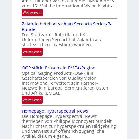
Am 5. Oktober veranstaltet die EMVA bereits
zum 15. Mal die International Vision Night -…
o
r
m
k
:
Weiterlesen
I
a
e
Zalando beteiligt sich an Sereacts Series-B-
n
t
n
Runde
t
i
e
Das Stuttgarter Robotik- und KI-
e
s
r
Unternehmen Sereact hat Zalando als
r
strategischen Investor gewonnen.
i
k
n
e
:
e
Weiterlesen
a
Z
r
n
t
a
t
n
i
OGP stärkt Präsenz in EMEA-Region
l
e
u
o
Optical Gaging Products (OGP), ein
a
K
n
Geschäftsbereich von Quality Vision
n
n
International, erweitert sein Partner-
a
o
g
d
Netzwerk in Europa, dem Mittleren Osten
l
n
und Afrika (EMEA).
o
V
t
b
:
Weiterlesen
i
r
e
O
s
o
t
Homepage ‚Hyperspectral News‘
G
i
Die Homepage ‚Hyperspectral News‘
e
l
P
o
(betrieben von Philippe Monnoyer) bündelt
i
l
s
n
Nachrichten zur hyperspektralen Bildgebung
l
t
e
N
und verweist auf öffentlich zugängliche
i
ä
Artikel, die um eigene…
i