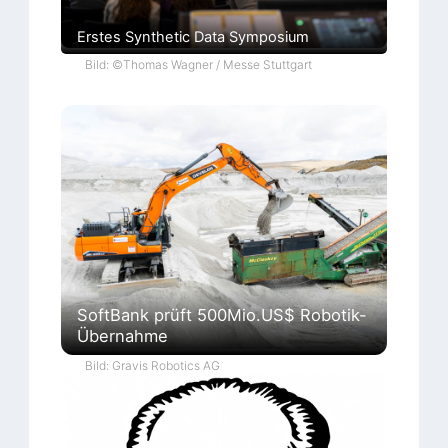
Erstes Synthetic Data Symposium
Bild: ©Thomas Wagner / Messe Stuttgart
SoftBank prüft 500Mio.US$ Robotik-
Übernahme
Bild: Gravis Robotics AG