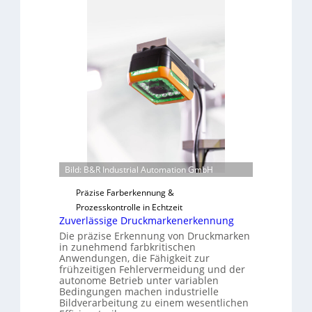
r
n
L
a
a
h
b
m
s
e
b
v
a
o
u
n
t
H
F
a
e
i
r
l
Bild: B&R Industrial Automation GmbH
t
o
i
Präzise Farberkennung &
g
Prozesskontrolle in Echtzeit
Zuverlässige Druckmarkenerkennung
u
n
Die präzise Erkennung von Druckmarken
in zunehmend farbkritischen
g
Anwendungen, die Fähigkeit zur
a
frühzeitigen Fehlervermeidung und der
u
autonome Betrieb unter variablen
Bedingungen machen industrielle
s
Bildverarbeitung zu einem wesentlichen