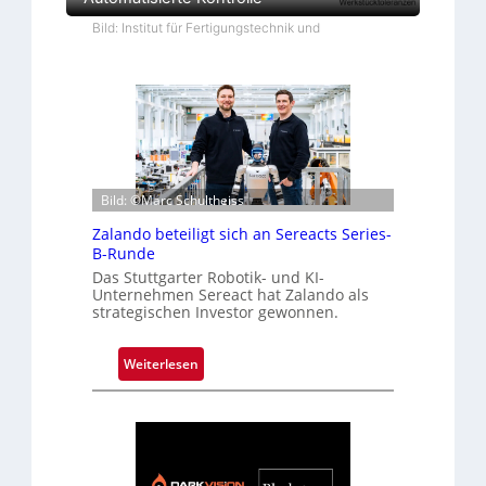
Bild: Institut für Fertigungstechnik und
Bild: ©Marc Schultheiss
Zalando beteiligt sich an Sereacts Series-
B-Runde
Das Stuttgarter Robotik- und KI-
Unternehmen Sereact hat Zalando als
strategischen Investor gewonnen.
:
Weiterlesen
Z
a
l
a
n