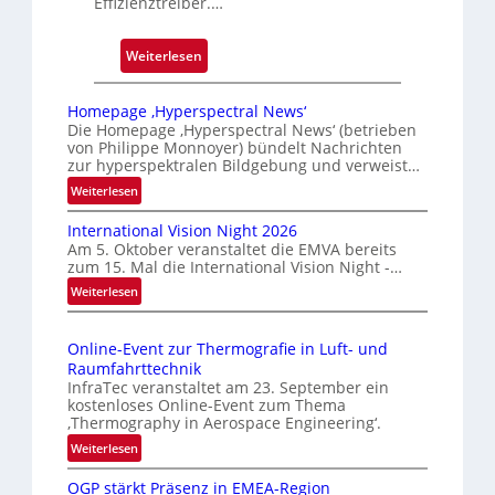
Effizienztreiber.…
:
Weiterlesen
Z
u
Homepage ‚Hyperspectral News‘
v
Die Homepage ‚Hyperspectral News‘ (betrieben
von Philippe Monnoyer) bündelt Nachrichten
e
zur hyperspektralen Bildgebung und verweist…
r
:
Weiterlesen
l
H
ä
International Vision Night 2026
o
s
Am 5. Oktober veranstaltet die EMVA bereits
m
s
zum 15. Mal die International Vision Night -…
e
i
:
Weiterlesen
p
g
I
a
n
e
g
Online-Event zur Thermografie in Luft- und
t
D
e
Raumfahrttechnik
e
‚
r
InfraTec veranstaltet am 23. September ein
r
H
u
kostenloses Online-Event zum Thema
n
y
‚Thermography in Aerospace Engineering‘.
c
a
p
:
Weiterlesen
k
t
e
O
m
i
r
OGP stärkt Präsenz in EMEA-Region
n