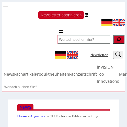
LinkedIn
Newsletter abonnieren
Search
LinkedIn
Newsletter
inVISION
News
Fachartikel
Produktneuheiten
Fachzeitschrift
Top
Mar
Innovations
Search
NEWS
Home
»
Allgemein
»
OLEDs für die Bildverarbeitung