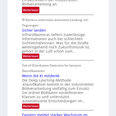
n
k
h
Bildverarbeitung an.
M
4
e
n
:
ö
Weiterlesen
K
h
i
G
g
-
r
k
IR-Kamera unterstützt autonome Landung von
u
l
M
d
i
i
Flugzeugen
e
e
d
c
Sicher landen
m
r
Infrarotkameras liefern zuverlässige
e
h
s
i
Informationen auch bei schlechten
d
k
u
n
Sichtverhältnissen. Was für die Straße
T
e
weitestgehend noch Zukunftsmusik ist,
n
V
o
i
gehört in der Luft schon zum…
d
I
u
t
:
Weiterlesen
M
S
r
e
S
a
I
i
e
n
Out-of-Distribution Detection für bessere
n
O
c
n
h
Klassifikationen
t
N
a
e
Wenn die KI mitdenkt
i
T
r
u
Die Deep-Learning-Methode
S
e
l
f
‚Klassifikation‘ kommt in der industriellen
a
p
c
Bildverarbeitung vielfältig zum Einsatz.
d
n
e
h
Sie ordnet Bilddaten vordefinierten
d
e
c
e
T
Klassen zu und unterstützt
r
n
automatisierte Entscheidungen im…
t
a
V
r
l
:
Weiterlesen
I
W
a
k
e
S
Exosens meldet starkes Wachstum im
s