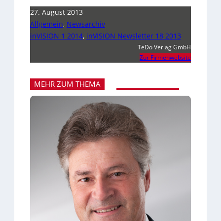
27. August 2013
Allgemein
,
Newsarchiv
inVISION 1 2014
,
inVISION Newsletter 18 2013
TeDo Verlag GmbH
Zur Firmenwebsite
MEHR ZUM THEMA