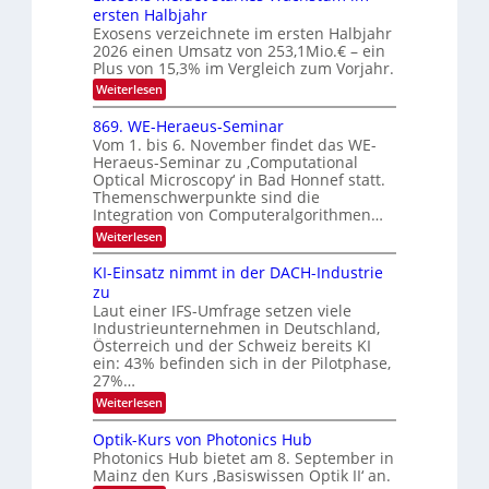
n
I
ersten Halbjahr
n
O
Exosens verzeichnete im ersten Halbjahr
d
2026 einen Umsatz von 253,1Mio.€ – ein
i
N
e
Plus von 15,3% im Vergleich zum Vorjahr.
2
K
:
Weiterlesen
0
I
E
m
2
x
869. WE-Heraeus-Seminar
i
6
o
t
Vom 1. bis 6. November findet das WE-
s
d
Heraeus-Seminar zu ‚Computational
e
e
Optical Microscopy‘ in Bad Honnef statt.
n
n
Themenschwerpunkte sind die
s
k
m
Integration von Computeralgorithmen…
t
e
:
Weiterlesen
l
8
d
6
KI-Einsatz nimmt in der DACH-Industrie
e
9
t
zu
.
s
Laut einer IFS-Umfrage setzen viele
W
t
Industrieunternehmen in Deutschland,
E
a
-
Österreich und der Schweiz bereits KI
r
H
ein: 43% befinden sich in der Pilotphase,
k
e
e
27%…
r
s
:
Weiterlesen
a
W
K
e
a
I
u
Optik-Kurs von Photonics Hub
c
-
s
h
Photonics Hub bietet am 8. September in
E
-
s
Mainz den Kurs ‚Basiswissen Optik II‘ an.
i
S
t