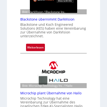
d
o
Bild: DarkVision / Blackstone Inc.
b
e
Blackstone übernimmt DarkVision
t
Blackstone und Koch Engineered
Solutions (KES) haben eine Vereinbarung
e
zur Übernahme von DarkVision
i
unterzeichnet.
l
i
:
Weiterlesen
g
B
t
l
s
a
i
c
c
k
h
s
a
t
n
Bild: Microchip Technology Inc. / Hailo
o
S
n
Microchip plant Übernahme von Hailo
e
e
Microchip Technology hat eine
r
Vereinbarung zur Übernahme des
ü
e
israelischen Edge-KI-Spezialisten Hailo