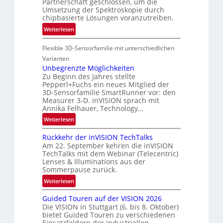
Partnerschaft geschlossen, um die
i
M
Umsetzung der Spektroskopie durch
e
E
chipbasierte Lösungen voranzutreiben.
i
A
:
Weiterlesen
n
-
P
L
R
Flexible 3D-Sensorfamilie mit unterschiedlichen
a
u
e
r
Varianten
f
g
t
Unbegrenzte Möglichkeiten
t
i
Zu Beginn des Jahres stellte
n
-
o
Pepperl+Fuchs ein neues Mitglied der
e
u
n
3D-Sensorfamilie SmartRunner vor: den
r
n
Measurer 3-D. inVISION sprach mit
s
d
Annika Felhauer, Technology…
c
R
:
Weiterlesen
h
a
U
a
u
Rückkehr der inVISION TechTalks
n
f
m
Am 22. September kehren die inVISION
b
t
f
TechTalks mit dem Webinar (Telecentric)
e
Lenses & Illuminations aus der
z
a
g
Sommerpause zurück.
w
h
r
i
:
Weiterlesen
r
e
s
R
t
n
Guided Touren auf der VISION 2026
c
ü
t
z
Die VISION in Stuttgart (6. bis 8. Oktober)
h
c
e
t
bietet Guided Touren zu verschiedenen
e
k
c
Einsatzfeldern der industriellen
e