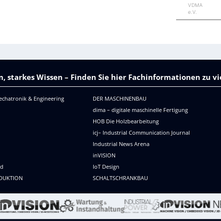
VDMA
e.V.
, starkes Wissen – Finden Sie hier Fachinformationen zu 
echatronik & Engineering
DER MASCHINENBAU
dima – digitale maschinelle Fertigung
HOB Die Holzbearbeitung
icj– Industrial Communication Journal
Industrial News Arena
R
inVISION
ld
IoT Design
DUKTION
SCHALTSCHRANKBAU