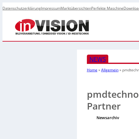
Datenschutzerklärung
Impressum
Marktübersichten
Perfekte Maschine
Downloa
NEWS
Home
»
Allgemein
»
pmdtechno
pmdtechnolo
Partner
Newsarchiv