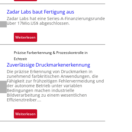
o
M
t
n
i
s
Zadar Labs baut Fertigung aus
e
c
i
Zadar Labs hat eine Series-A-Finanzierungsrunde
ü
r
über 17Mio.US$ abgeschlossen.
c
b
o
h
e
c
a
:
Weiterlesen
r
h
n
Z
n
i
S
a
i
p
Präzise Farberkennung & Prozesskontrolle in
e
d
m
p
Echtzeit
r
a
m
Zuverlässige Druckmarkenerkennung
l
e
r
t
a
Die präzise Erkennung von Druckmarken in
a
L
D
zunehmend farbkritischen Anwendungen, die
n
c
a
Fähigkeit zur frühzeitigen Fehlervermeidung und
a
t
t
der autonome Betrieb unter variablen
b
r
Ü
Bedingungen machen industrielle
s
s
k
Bildverarbeitung zu einem wesentlichen
b
S
b
Effizienztreiber.…
V
e
e
a
i
r
r
u
s
:
Weiterlesen
n
i
t
i
Z
a
e
F
o
u
h
s
e
n