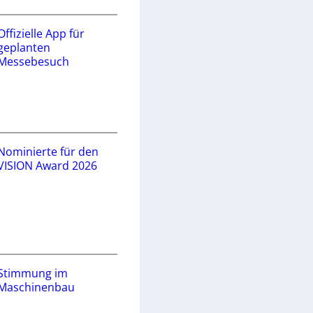
Offizielle App für
geplanten
Messebesuch
Nominierte für den
VISION Award 2026
Stimmung im
Maschinenbau