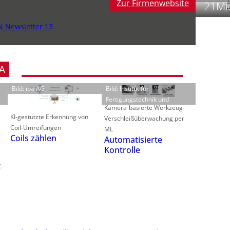
Zur Firmenwebsite
21Mio
t
N Newsletter 13
A
f
i
i
Bild: iba AG
Bild: Institut für
Fertigungstechnik und
i
Kamera-basierte Werkzeug-
KI-gestützte Erkennung von
Verschleißüberwachung per
Coil-Umreifungen
ML
Coils zählen
Automatisierte
-
f
Kontrolle
t
t
-
i