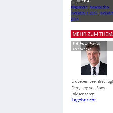
4. Juli 2014
Allgemein
,
Newsarchiv
inVISION 1 2015
,
inVISIO
2014
MEHR ZUM THEM
Bild: Restar Framos
Technologies
Erdbeben beeinträchtig
Fertigung von Sony-
Bildsensoren
Lagebericht