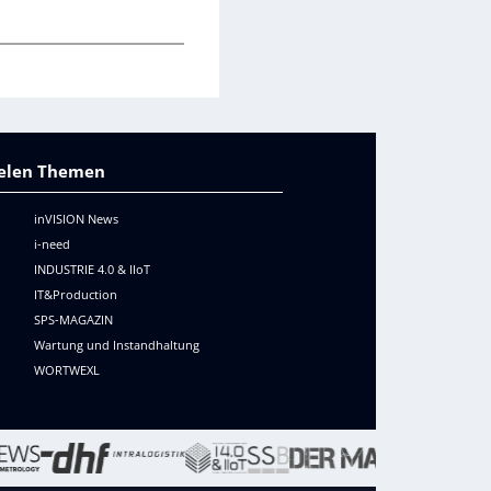
vielen Themen
inVISION News
i-need
INDUSTRIE 4.0 & IIoT
IT&Production
SPS-MAGAZIN
Wartung und Instandhaltung
WORTWEXL