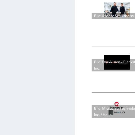
Bild: ©Marc Schultheiss
Bild: DarkVision / Blacks
Inc.
Bild: Microchip Technol
Inc. / Hailo