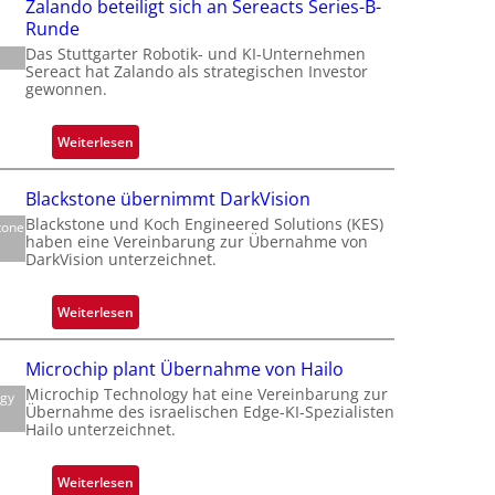
Zalando beteiligt sich an Sereacts Series-B-
Runde
f
Das Stuttgarter Robotik- und KI-Unternehmen
Sereact hat Zalando als strategischen Investor
gewonnen.
t
t
:
Weiterlesen
Z
a
Blackstone übernimmt DarkVision
l
Blackstone und Koch Engineered Solutions (KES)
tone
a
i
haben eine Vereinbarung zur Übernahme von
n
DarkVision unterzeichnet.
d
o
:
Weiterlesen
b
B
e
l
Microchip plant Übernahme von Hailo
t
a
Microchip Technology hat eine Vereinbarung zur
e
ogy
c
Übernahme des israelischen Edge-KI-Spezialisten
i
k
Hailo unterzeichnet.
l
s
i
t
:
Weiterlesen
g