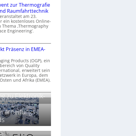
n
e
vent zur Thermografie
 und Raumfahrttechnik
e
H
veranstaltet am 23.
r
 ein kostenloses Online-
y
m Thema ‚Thermography
n
p
ace Engineering‘.
a
e
r
O
s
kt Präsenz in EMEA-
o
n
p
n
e
aging Products (OGP), ein
a
c
bereich von Quality
n
ernational, erweitert sein
V
e
r
etzwerk in Europa, dem
a
 Osten und Afrika (EMEA).
s
E
v
N
O
g zu Elektronik-
o
e
e
G
com Electronics GmbH
n
n
w
P
N
s
s
erarbeitungs-
z
ds
g
u
ä
h
r
r
T
k
Labs.
2
h