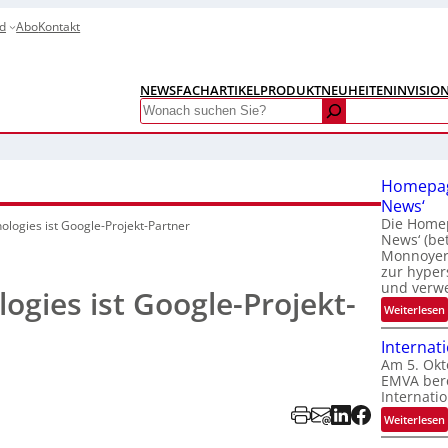
d
Abo
Kontakt
NEWS
FACHARTIKEL
PRODUKTNEUHEITEN
INVISIO
Search
Homepag
News‘
Die Homep
logies ist Google-Projekt-Partner
News‘ (be
Monnoyer)
zur hyper
und verw
gies ist Google-Projekt-
:
Weiterlesen
Internat
Am 5. Okt
EMVA bere
Internatio
:
Weiterlesen
I