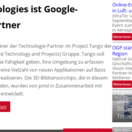
Online-E
ogies ist Google-
t
‚
in Luft-
InfraTec 
September
rtner
Event zu
in Aerosp
t
:
Weiterlesen
i
iner der Technologie-Partner im Project Tango der
OGP stär
Region
d Technology and Projects) Gruppe. Tango soll
l
Optical G
i
e Fähigkeit geben, ihre Umgebung zu erfassen
Geschäfts
l
t
Vision Int
eine Vielzahl von neuen Applikationen auf Basis
Partner-N
i
-
ealisieren.
Die 3D-Bildsensorchips, die in diesem
Mittleren
l
:
Weiterlesen
erden, wurden von pmd in Zusammenarbeit mit
i
Tagun
entwickelt.
Bild: ©Be
und
t
ion
Bildv
i
‘
t
Tren
t
Bild: Elio 