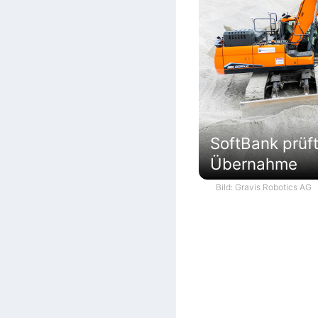
SoftBank prüf
Übernahme
Bild: Gravis Robotics AG