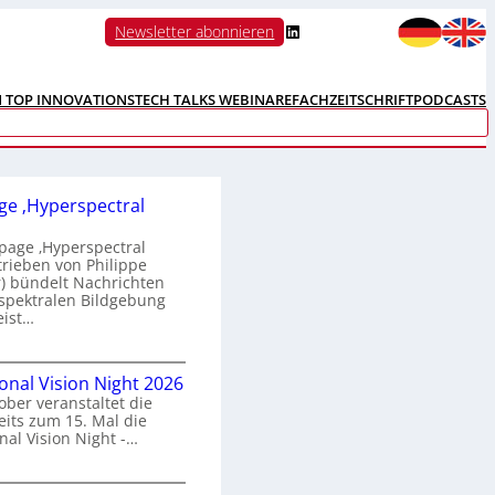
LinkedIn
Newsletter abonnieren
N TOP INNOVATIONS
TECH TALKS WEBINARE
FACHZEITSCHRIFT
PODCASTS
e ‚Hyperspectral
age ‚Hyperspectral
trieben von Philippe
 bündelt Nachrichten
spektralen Bildgebung
eist…
H
ional Vision Night 2026
o
ober veranstaltet die
m
its zum 15. Mal die
e
nal Vision Night -…
p
a
g