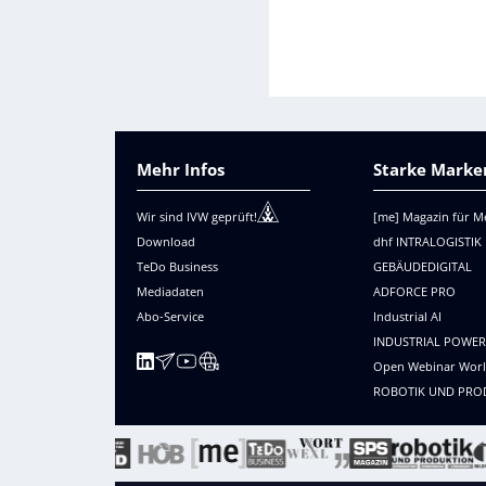
Mehr Infos
Starke Marken
Wir sind IVW geprüft!
[me] Magazin für M
Download
dhf INTRALOGISTIK
TeDo Business
GEBÄUDEDIGITAL
Mediadaten
ADFORCE PRO
Abo-Service
Industrial AI
INDUSTRIAL POWE
Open Webinar Wor
ROBOTIK UND PRO