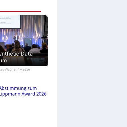
ynthetic Data
ium
as Wagner / Messe
Abstimmung zum
Lippmann Award 2026