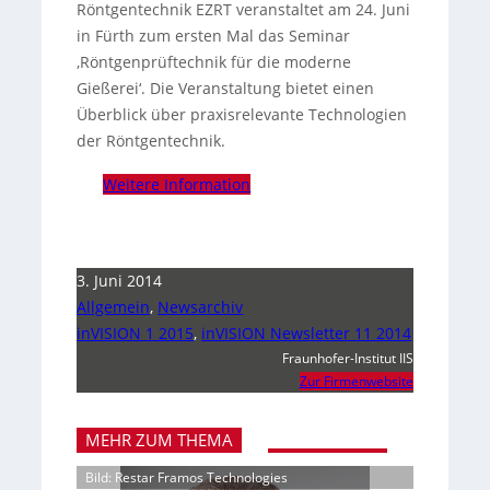
Röntgentechnik EZRT veranstaltet am 24. Juni
in Fürth zum ersten Mal das Seminar
‚Röntgenprüftechnik für die moderne
Gießerei‘. Die Veranstaltung bietet einen
Überblick über praxisrelevante Technologien
der Röntgentechnik.
Weitere Information
3. Juni 2014
Allgemein
,
Newsarchiv
inVISION 1 2015
,
inVISION Newsletter 11 2014
Fraunhofer-Institut IIS
Zur Firmenwebsite
MEHR ZUM THEMA
Bild: Restar Framos Technologies