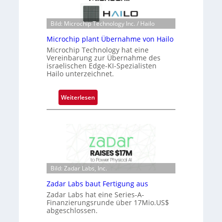
k
h
s
a
t
Bild: Microchip Technology Inc. / Hailo
n
o
Microchip plant Übernahme von Hailo
S
n
Microchip Technology hat eine
e
e
Vereinbarung zur Übernahme des
r
ü
israelischen Edge-KI-Spezialisten
e
Hailo unterzeichnet.
b
a
e
c
r
:
Weiterlesen
t
n
M
s
i
i
S
m
c
e
m
r
r
t
o
i
D
c
e
a
Bild: Zadar Labs, Inc.
h
s
r
i
Zadar Labs baut Fertigung aus
-
k
p
Zadar Labs hat eine Series-A-
B
V
p
Finanzierungsrunde über 17Mio.US$
-
i
abgeschlossen.
l
R
s
a