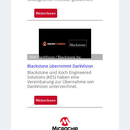
:
Weiterlesen
Z
a
l
a
n
d
o
Bild: DarkVision / Blackstone Inc.
b
Blackstone übernimmt DarkVision
e
Blackstone und Koch Engineered
t
Solutions (KES) haben eine
e
Vereinbarung zur Übernahme von
DarkVision unterzeichnet.
i
l
i
:
Weiterlesen
g
B
t
l
s
a
i
c
c