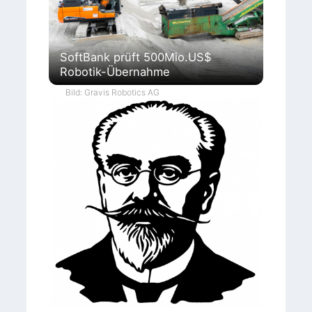
SoftBank prüft 500Mio.US$
Robotik-Übernahme
Bild: Gravis Robotics AG