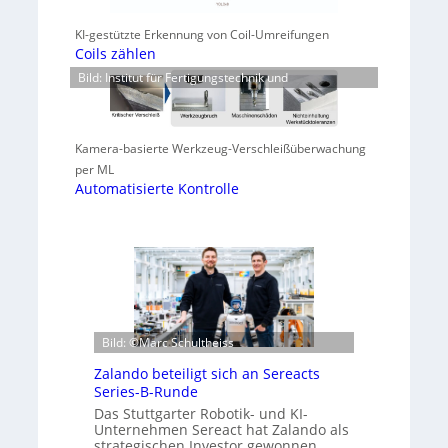
KI-gestützte Erkennung von Coil-Umreifungen
Coils zählen
Bild: Institut für Fertigungstechnik und
Kamera-basierte Werkzeug-Verschleißüberwachung
per ML
Automatisierte Kontrolle
Bild: ©Marc Schultheiss
Zalando beteiligt sich an Sereacts
Series-B-Runde
Das Stuttgarter Robotik- und KI-
Unternehmen Sereact hat Zalando als
strategischen Investor gewonnen.