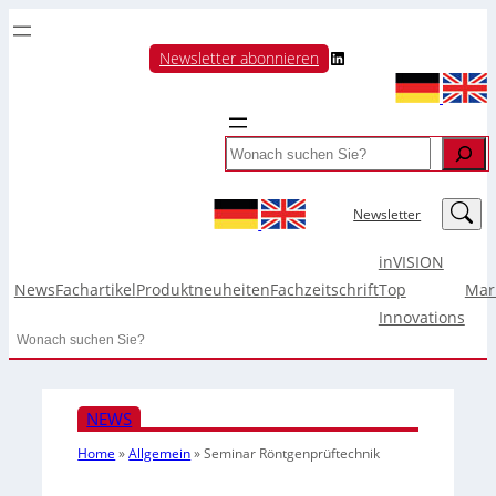
LinkedIn
Newsletter abonnieren
Search
LinkedIn
Newsletter
inVISION
News
Fachartikel
Produktneuheiten
Fachzeitschrift
Top
Mar
Innovations
Search
NEWS
Home
»
Allgemein
»
Seminar Röntgenprüftechnik