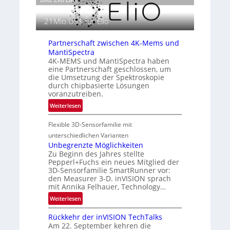
ä
2
m
s
6
o
21Mio.US$ für Elio
e
g
n
r
Partnerschaft zwischen 4K-Mems und
z
a
MantiSpectra
i
f
4K-MEMS und MantiSpectra haben
n
eine Partnerschaft geschlossen, um
i
E
die Umsetzung der Spektroskopie
e
M
durch chipbasierte Lösungen
i
E
voranzutreiben.
n
A
:
Weiterlesen
L
-
P
u
R
Flexible 3D-Sensorfamilie mit
a
f
e
r
unterschiedlichen Varianten
t
g
t
Unbegrenzte Möglichkeiten
-
i
Zu Beginn des Jahres stellte
n
u
o
Pepperl+Fuchs ein neues Mitglied der
e
n
n
3D-Sensorfamilie SmartRunner vor:
r
d
den Measurer 3-D. inVISION sprach
s
R
mit Annika Felhauer, Technology…
c
a
:
Weiterlesen
h
u
U
a
m
Rückkehr der inVISION TechTalks
n
f
f
Am 22. September kehren die
b