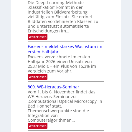
u
Die Deep-Learning-Methode
S
e
l
f
‚Klassifikation‘ kommt in der
a
p
c
industriellen Bildverarbeitung
d
n
e
h
vielfältig zum Einsatz. Sie ordnet
d
e
c
e
T
Bilddaten vordefinierten Klassen zu
r
n
und unterstützt automatisierte
t
a
V
Entscheidungen im…
r
l
I
:
Weiterlesen
a
k
S
W
s
e
I
Exosens meldet starkes Wachstum im
n
O
ersten Halbjahr
n
Exosens verzeichnete im ersten
N
d
Halbjahr 2026 einen Umsatz von
i
2
e
253,1Mio.€ – ein Plus von 15,3% im
0
K
Vergleich zum Vorjahr.
I
2
:
Weiterlesen
m
6
E
i
x
t
869. WE-Heraeus-Seminar
o
d
Vom 1. bis 6. November findet das
s
e
WE-Heraeus-Seminar zu
e
n
‚Computational Optical Microscopy‘ in
n
k
Bad Honnef statt.
s
t
m
Themenschwerpunkte sind die
e
Integration von
l
Computeralgorithmen…
d
:
Weiterlesen
e
8
t