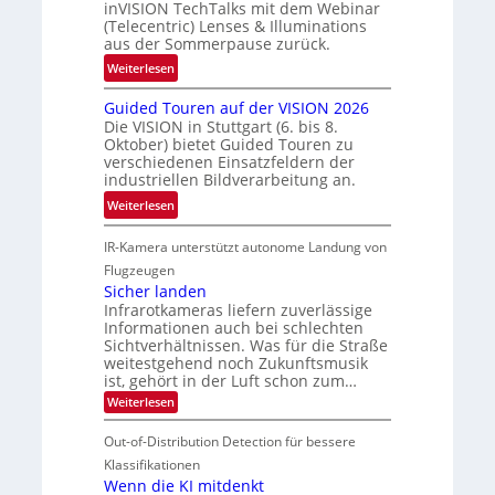
t
inVISION TechTalks mit dem Webinar
a
e
(Telecentric) Lenses & Illuminations
z
h
g
aus der Sommerpause zurück.
w
r
r
i
:
Weiterlesen
t
e
s
R
t
n
Guided Touren auf der VISION 2026
c
ü
e
z
Die VISION in Stuttgart (6. bis 8.
h
c
c
t
Oktober) bietet Guided Touren zu
e
k
h
verschiedenen Einsatzfeldern der
e
n
k
n
industriellen Bildverarbeitung an.
M
4
e
i
:
ö
Weiterlesen
K
h
k
G
g
-
r
IR-Kamera unterstützt autonome Landung von
u
l
M
d
i
i
Flugzeugen
e
e
d
c
Sicher landen
m
r
Infrarotkameras liefern zuverlässige
e
h
s
i
Informationen auch bei schlechten
d
k
u
n
Sichtverhältnissen. Was für die Straße
T
e
weitestgehend noch Zukunftsmusik
n
V
o
i
ist, gehört in der Luft schon zum…
d
I
u
t
:
Weiterlesen
M
S
r
e
S
a
I
i
e
n
Out-of-Distribution Detection für bessere
n
O
c
n
h
Klassifikationen
t
N
a
e
Wenn die KI mitdenkt
i
T
r