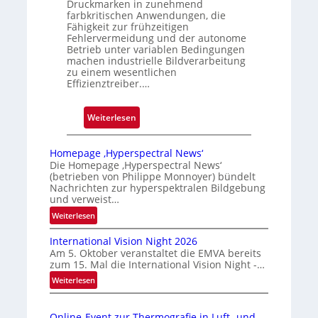
Druckmarken in zunehmend
n
farbkritischen Anwendungen, die
Fähigkeit zur frühzeitigen
g
Fehlervermeidung und der autonome
a
Betrieb unter variablen Bedingungen
u
machen industrielle Bildverarbeitung
s
zu einem wesentlichen
Effizienztreiber.…
:
Weiterlesen
Z
u
Homepage ‚Hyperspectral News‘
v
Die Homepage ‚Hyperspectral News‘
(betrieben von Philippe Monnoyer) bündelt
e
Nachrichten zur hyperspektralen Bildgebung
r
und verweist…
l
:
Weiterlesen
ä
H
s
International Vision Night 2026
o
s
Am 5. Oktober veranstaltet die EMVA bereits
m
zum 15. Mal die International Vision Night -…
i
e
:
Weiterlesen
g
p
I
e
a
n
g
D
Online-Event zur Thermografie in Luft- und