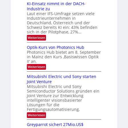
6
s
KI-Einsatz nimmt in der DACH-
9
t
Industrie zu
.
a
Laut einer IFS-Umfrage setzen viele
W
r
Industrieunternehmen in
E
k
-
e
Deutschland, Österreich und der
H
s
Schweiz bereits KI ein: 43% befinden
e
W
sich in der Pilotphase, 27%…
r
a
:
Weiterlesen
a
c
K
e
h
I
u
s
Optik-Kurs von Photonics Hub
-
s
t
Photonics Hub bietet am 8. September
E
-
u
in Mainz den Kurs ‚Basiswissen Optik
i
S
m
II‘ an.
n
e
i
s
m
m
:
Weiterlesen
a
i
e
O
t
n
r
p
Mitsubishi Electric und Sony starten
z
a
s
t
Joint Venture
n
r
t
i
i
Mitsubishi Electric und Sony
e
k
m
n
Semiconductor Solutions gründen ein
-
m
H
K
Joint Venture zur Entwicklung
t
a
u
intelligenter visionsbasierter
i
l
r
Lösungen für die
n
b
s
Fertigungsautomatisierung.
d
j
v
e
a
o
:
Weiterlesen
r
h
n
M
D
r
P
i
Greyparrot sichert 27Mio.US$
A
h
t