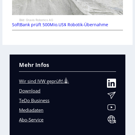
Bild: Gravis Robotics AG
SoftBank prüft 500Mio.US$ Robotik-Übernahme
Mehr Infos
Wir sind IVW geprüft!
Download
TeDo Business
Mediadaten
Abo-Service