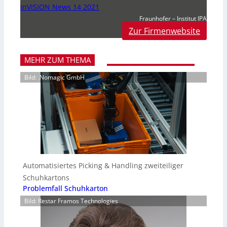
inVISION News 14 2021
Fraunhofer – Institut IPA
Zur Firmenwebsite
MEHR ZUM THEMA
Bild: .Nomagic GmbH
Automatisiertes Picking & Handling zweiteiliger
Schuhkartons
Problemfall Schuhkarton
Bild: Restar Framos Technologies