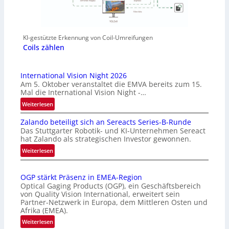
KI-gestützte Erkennung von Coil-Umreifungen
Coils zählen
International Vision Night 2026
Am 5. Oktober veranstaltet die EMVA bereits zum 15.
Mal die International Vision Night -…
:
Weiterlesen
I
Zalando beteiligt sich an Sereacts Series-B-Runde
n
Das Stuttgarter Robotik- und KI-Unternehmen Sereact
t
hat Zalando als strategischen Investor gewonnen.
e
:
Weiterlesen
r
Z
n
a
a
OGP stärkt Präsenz in EMEA-Region
l
t
Optical Gaging Products (OGP), ein Geschäftsbereich
a
i
von Quality Vision International, erweitert sein
n
o
Partner-Netzwerk in Europa, dem Mittleren Osten und
d
Afrika (EMEA).
n
o
a
:
Weiterlesen
b