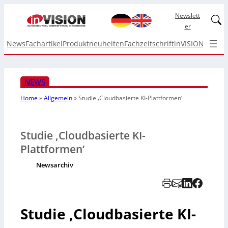
Newslett
Linked
er
News
Fachartikel
Produktneuheiten
Fachzeitschrift
inVISION Top I
NEWS
Home
»
Allgemein
»
Studie ‚Cloudbasierte KI-Plattformen‘
Studie ‚Cloudbasierte KI-
Plattformen‘
Newsarchiv
Studie ‚Cloudbasierte KI-