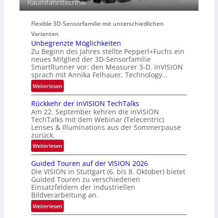
Raumfahrttechnik
c
e
e
t
r
g
r
i
Flexible 3D-Sensorfamilie mit unterschiedlichen
i
a
e
Varianten
o
l
s
Unbegrenzte Möglichkeiten
n
N
-
Zu Beginn des Jahres stellte Pepperl+Fuchs ein
e
B
neues Mitglied der 3D-Sensorfamilie
w
SmartRunner vor: den Measurer 3-D. inVISION
-
sprach mit Annika Felhauer, Technology…
s
R
‘
:
Weiterlesen
u
U
n
Rückkehr der inVISION TechTalks
n
d
Am 22. September kehren die inVISION
b
e
TechTalks mit dem Webinar (Telecentric)
e
Lenses & Illuminations aus der Sommerpause
g
zurück.
r
:
Weiterlesen
e
R
n
Guided Touren auf der VISION 2026
ü
z
Die VISION in Stuttgart (6. bis 8. Oktober) bietet
c
t
Guided Touren zu verschiedenen
k
Einsatzfeldern der industriellen
e
k
Bildverarbeitung an.
M
e
:
ö
Weiterlesen
h
G
g