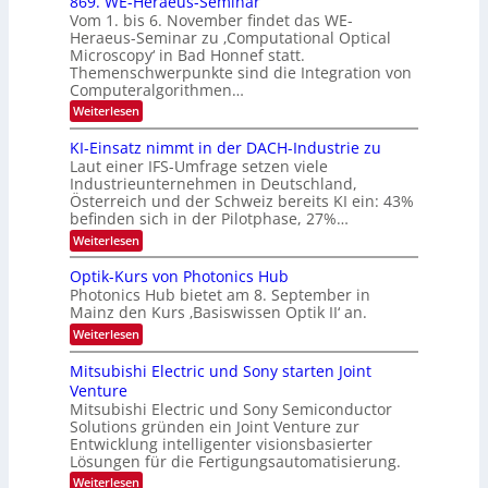
869. WE-Heraeus-Seminar
2
o
k
t
Vom 1. bis 6. November findet das WE-
0
s
d
-
Heraeus-Seminar zu ‚Computational Optical
e
2
e
u
Microscopy‘ in Bad Honnef statt.
n
n
6
Themenschwerpunkte sind die Integration von
s
n
k
m
Computeralgorithmen…
t
d
e
:
Weiterlesen
B
l
8
d
i
6
KI-Einsatz nimmt in der DACH-Industrie zu
e
l
9
t
Laut einer IFS-Umfrage setzen viele
.
d
s
Industrieunternehmen in Deutschland,
W
t
v
Österreich und der Schweiz bereits KI ein: 43%
E
a
befinden sich in der Pilotphase, 27%…
-
e
r
H
k
r
:
Weiterlesen
e
e
K
a
r
s
I
Optik-Kurs von Photonics Hub
a
r
W
-
e
Photonics Hub bietet am 8. September in
a
E
b
u
Mainz den Kurs ‚Basiswissen Optik II‘ an.
c
i
e
s
h
n
:
Weiterlesen
-
i
s
s
O
S
t
a
t
p
Mitsubishi Electric und Sony starten Joint
e
u
t
t
u
m
Venture
m
z
i
i
n
i
n
Mitsubishi Electric und Sony Semiconductor
k
n
m
i
Solutions gründen ein Joint Venture zur
-
g
a
e
m
K
Entwicklung intelligenter visionsbasierter
s
r
r
m
u
Lösungen für die Fertigungsautomatisierung.
-
s
t
r
:
t
Weiterlesen
i
s
T