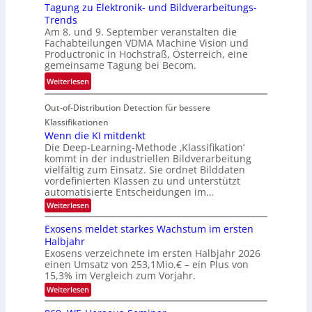
r
Tagung zu Elektronik- und Bildverarbeitungs-
u
l
d
Trends
i
i
e
Am 8. und 9. September veranstalten die
d
c
r
Fachabteilungen VDMA Machine Vision und
e
h
Productronic in Hochstraß, Österreich, eine
i
d
k
gemeinsame Tagung bei Becom.
n
T
e
:
Weiterlesen
V
o
i
T
I
u
t
Out-of-Distribution Detection für bessere
a
S
r
e
g
I
Klassifikationen
e
n
u
Wenn die KI mitdenkt
O
n
Die Deep-Learning-Methode ‚Klassifikation‘
n
N
a
kommt in der industriellen Bildverarbeitung
g
T
u
vielfältig zum Einsatz. Sie ordnet Bilddaten
z
e
vordefinierten Klassen zu und unterstützt
f
u
c
automatisierte Entscheidungen im…
d
E
h
:
Weiterlesen
e
l
T
W
r
e
e
a
Exosens meldet starkes Wachstum im ersten
V
n
k
Halbjahr
l
n
I
Exosens verzeichnete im ersten Halbjahr 2026
t
k
d
S
einen Umsatz von 253,1Mio.€ – ein Plus von
i
r
s
e
I
15,3% im Vergleich zum Vorjahr.
o
K
O
:
Weiterlesen
n
I
E
N
m
i
x
i