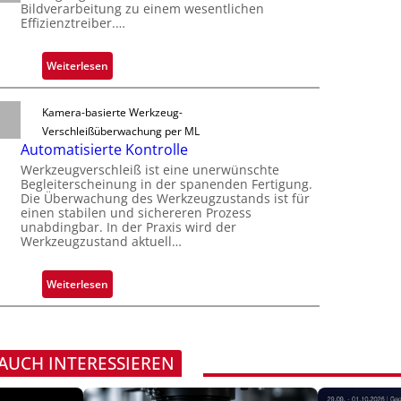
s
k
Bildverarbeitung zu einem wesentlichen
b
b
Effizienztreiber.…
V
e
a
i
r
u
s
:
Weiterlesen
n
t
i
Z
a
F
o
u
h
Kamera-basierte Werkzeug-
e
n
v
m
Verschleißüberwachung per ML
r
e
e
Automatisierte Kontrolle
t
r
v
Werkzeugverschleiß ist eine unerwünschte
i
l
o
Begleiterscheinung in der spanenden Fertigung.
g
ä
Die Überwachung des Werkzeugzustands ist für
n
u
einen stabilen und sichereren Prozess
s
H
unabdingbar. In der Praxis wird der
n
s
a
Werkzeugzustand aktuell…
g
i
i
a
g
l
u
:
Weiterlesen
e
o
s
A
D
u
r
t
u
o
 AUCH INTERESSIEREN
c
m
k
a