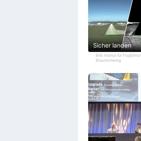
Sicher landen
Bild: Institut für Flugführ
Braunschweig