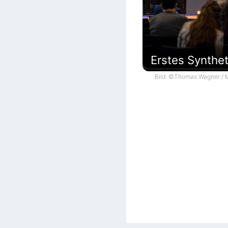
Erstes Synthe
Bild: ©Thomas Wagner / M