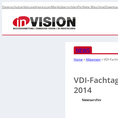
Datenschutzerklärung
Impressum
Marktübersichten
Perfekte Maschine
Downloa
NEWS
Home
»
Allgemein
»
VDI-Facht
VDI-Fachtag
2014
Newsarchiv