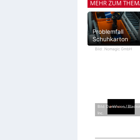
MEHR ZUM THEM
Problemfall
Schuhkarton
Bild: .Nomagic GmbH
Bild: DarkVision / Blacks
Inc.