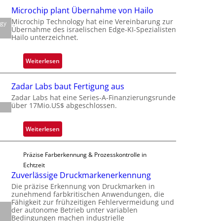
l
Microchip plant Übernahme von Hailo
a
Microchip Technology hat eine Vereinbarung zur
ogy
c
Übernahme des israelischen Edge-KI-Spezialisten
k
Hailo unterzeichnet.
s
t
:
Weiterlesen
o
M
n
i
Zadar Labs baut Fertigung aus
e
c
Zadar Labs hat eine Series-A-Finanzierungsrunde
ü
r
über 17Mio.US$ abgeschlossen.
b
o
e
c
:
Weiterlesen
r
h
Z
n
i
a
i
p
Präzise Farberkennung & Prozesskontrolle in
d
m
p
Echtzeit
a
m
Zuverlässige Druckmarkenerkennung
l
r
t
a
Die präzise Erkennung von Druckmarken in
L
D
zunehmend farbkritischen Anwendungen, die
n
a
Fähigkeit zur frühzeitigen Fehlervermeidung und
a
t
der autonome Betrieb unter variablen
b
r
Ü
Bedingungen machen industrielle