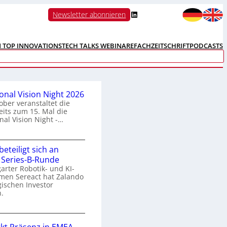
LinkedIn
Newsletter abonnieren
N TOP INNOVATIONS
TECH TALKS WEBINARE
FACHZEITSCHRIFT
PODCASTS
ional Vision Night 2026
ober veranstaltet die
its zum 15. Mal die
nal Vision Night -…
eteiligt sich an
n
 Series-B-Runde
arter Robotik- und KI-
e
men Sereact hat Zalando
r
gischen Investor
n
.
a
Z
a
o