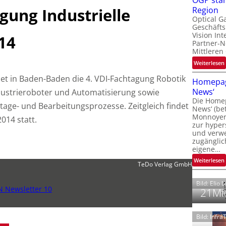
OGP stär
l
gung Industrielle
Region
Optical G
Geschäfts
l
Vision Int
14
Partner-N
i
Mittleren
:
Weiterlesen
i
t
ndet in Baden-Baden die 4. VDI-Fachtagung Robotik
Homepag
News‘
dustrieroboter und Automatisierung sowie
i
Die Homep
l
tage- und Bearbeitungsprozesse.
Zeitgleich findet
i
News‘ (be
t
i
Monnoyer)
014 statt.
zur hyper
t
und verwei
t
zugänglic
eigene…
t
i
:
Weiterlesen
TeDo Verlag GmbH
Bild: Elio 
N Newsletter 10
21Mio
Bild: Infr
i