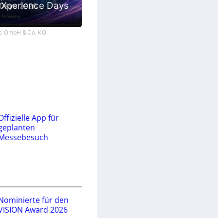
 Xperience Days
tec GmbH & Co. KG
Offizielle App für
geplanten
Messebesuch
Nominierte für den
VISION Award 2026