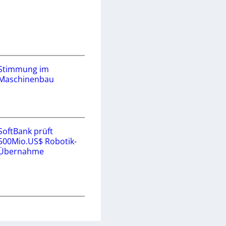
Stimmung im
Maschinenbau
SoftBank prüft
500Mio.US$ Robotik-
Übernahme