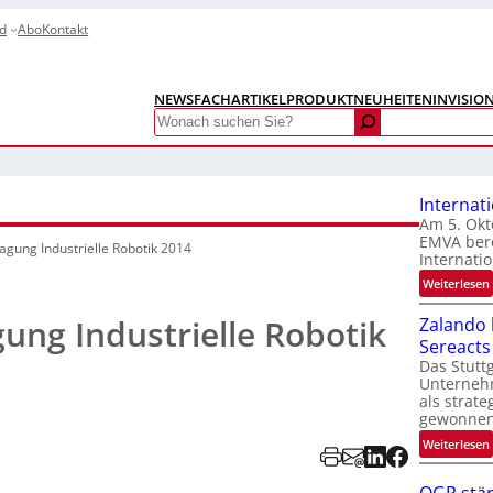
d
Abo
Kontakt
NEWS
FACHARTIKEL
PRODUKTNEUHEITEN
INVISIO
Search
Internat
Am 5. Okt
EMVA bere
agung Industrielle Robotik 2014
Internatio
:
Weiterlesen
I
ung Industrielle Robotik
Zalando b
Sereacts
t
Das Stuttg
Unterneh
als strate
gewonnen
:
Weiterlesen
t
i