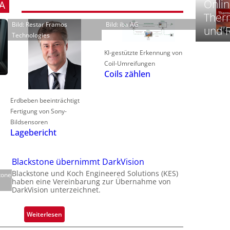
Onlin
A
Therm
‚
Bild: Restar Framos
Bild: iba AG
und 
t
Technologies
KI-gestützte Erkennung von
-
Coil-Umreifungen
Coils zählen
i
i
Erdbeben beeinträchtigt
-
Fertigung von Sony-
t
Bildsensoren
-
Lagebericht
l
Blackstone übernimmt DarkVision
Blackstone und Koch Engineered Solutions (KES)
tone
haben eine Vereinbarung zur Übernahme von
DarkVision unterzeichnet.
‘
:
Weiterlesen
B