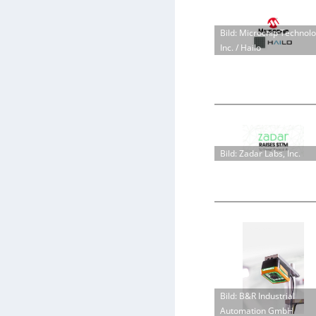
Bild: Microchip Technol
Inc. / Hailo
Bild: Zadar Labs, Inc.
Bild: B&R Industrial
Automation GmbH