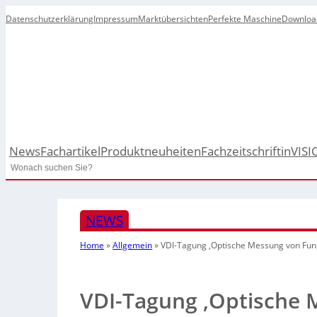
Datenschutzerklärung
Impressum
Marktübersichten
Perfekte Maschine
Downloa
News
Fachartikel
Produktneuheiten
Fachzeitschrift
inVISI
Search
NEWS
Home
»
Allgemein
»
VDI-Tagung ‚Optische Messung von Funk
VDI-Tagung ‚Optische 