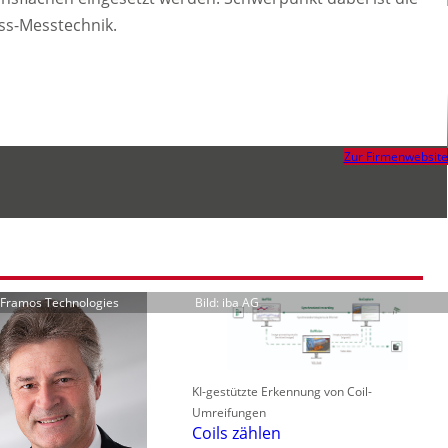
ess-Messtechnik.
Zur Firmenwebsite
r Framos Technologies
Bild: iba AG
KI-gestützte Erkennung von Coil-
Umreifungen
Coils zählen