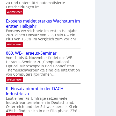
u
zu und unterstützt automatisierte
e
T
E
Entscheidungen im…
r
a
l
:
Weiterlesen
V
l
e
W
I
e
k
k
Exosens meldet starkes Wachstum im
S
n
s
t
ersten Halbjahr
n
I
r
d
Exosens verzeichnete im ersten Halbjahr
O
i
2026 einen Umsatz von 253,1Mio.€ – ein
o
e
N
Plus von 15,3% im Vergleich zum Vorjahr.
n
K
2
:
Weiterlesen
I
i
0
E
m
k
x
i
2
869. WE-Heraeus-Seminar
-
o
t
6
Vom 1. bis 6. November findet das WE-
s
d
u
Heraeus-Seminar zu ‚Computational
e
e
n
Optical Microscopy‘ in Bad Honnef statt.
n
n
d
s
k
Themenschwerpunkte sind die Integration
m
t
von Computeralgorithmen…
B
e
i
:
Weiterlesen
l
8
d
l
6
e
KI-Einsatz nimmt in der DACH-
d
9
t
Industrie zu
v
.
s
W
Laut einer IFS-Umfrage setzen viele
t
e
E
a
Industrieunternehmen in Deutschland,
r
-
r
Österreich und der Schweiz bereits KI ein:
H
a
k
43% befinden sich in der Pilotphase, 27%…
e
e
r
r
:
Weiterlesen