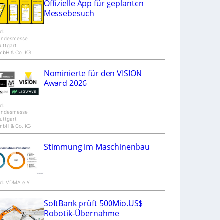
Offizielle App für geplanten
n
Messebesuch
d
M
a
ld:
n
andesmesse
t
uttgart
i
mbH & Co. KG
S
p
e
Nominierte für den VISION
c
t
Award 2026
r
a
ld:
andesmesse
uttgart
mbH & Co. KG
Stimmung im Maschinenbau
ld: VDMA e.V.
SoftBank prüft 500Mio.US$
Robotik-Übernahme