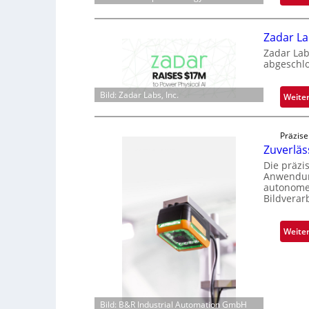
Zadar La
Zadar Lab
abgeschl
Bild: Zadar Labs, Inc.
Weite
Präzise
Zuverlä
Die präzi
Anwendung
autonome 
Bildverar
Weite
Bild: B&R Industrial Automation GmbH