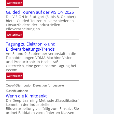
:
Weiterlesen
e
R
n
Guided Touren auf der VISION 2026
ü
z
Die VISION in Stuttgart (6. bis 8. Oktober)
c
t
bietet Guided Touren zu verschiedenen
k
e
Einsatzfeldern der industriellen
k
Bildverarbeitung an.
M
e
ö
:
Weiterlesen
h
g
G
r
l
Tagung zu Elektronik- und
u
d
i
Bildverarbeitungs-Trends
i
e
c
Am 8. und 9. September veranstalten die
d
r
Fachabteilungen VDMA Machine Vision
h
e
i
und Productronic in Hochstraß,
k
d
n
Österreich, eine gemeinsame Tagung bei
e
T
Becom.
V
i
o
I
:
Weiterlesen
t
u
S
T
e
r
I
Out-of-Distribution Detection für bessere
a
n
e
O
g
Klassifikationen
n
N
u
Wenn die KI mitdenkt
a
T
n
Die Deep-Learning-Methode ‚Klassifikation‘
u
kommt in der industriellen
e
g
f
Bildverarbeitung vielfältig zum Einsatz. Sie
c
z
d
ordnet Bilddaten vordefinierten Klassen
h