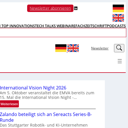
LinkedIn
Newsletter abonnieren
N TOP INNOVATIONS
TECH TALKS WEBINARE
FACHZEITSCHRIFT
PODCASTS
LinkedIn
Newsletter
International Vision Night 2026
Am 5. Oktober veranstaltet die EMVA bereits zum
15. Mal die International Vision Night -…
:
Weiterlesen
I
Zalando beteiligt sich an Sereacts Series-B-
n
Runde
t
Das Stuttgarter Robotik- und KI-Unternehmen
e