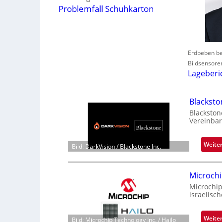
Problemfall Schuhkarton
Erdbeben be
Bildsensore
Lageberi
Blackst
Blackston
Vereinbar
Weite
Bild: DarkVision / Blackstone Inc.
Microchi
Microchip
israelisc
Weite
Bild: Microchip Technology Inc. / Hailo