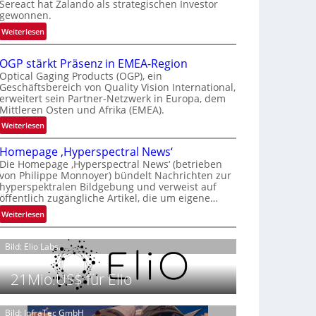
Sereact hat Zalando als strategischen Investor
r
gewonnen.
n
:
Weiterlesen
a
Z
t
a
i
OGP stärkt Präsenz in EMEA-Region
l
o
Optical Gaging Products (OGP), ein
a
Geschäftsbereich von Quality Vision International,
n
erweitert sein Partner-Netzwerk in Europa, dem
n
a
Mittleren Osten und Afrika (EMEA).
d
l
o
:
Weiterlesen
V
b
O
i
Homepage ‚Hyperspectral News‘
e
G
s
Die Homepage ‚Hyperspectral News‘ (betrieben
t
P
i
von Philippe Monnoyer) bündelt Nachrichten zur
e
s
o
hyperspektralen Bildgebung und verweist auf
i
t
n
öffentlich zugängliche Artikel, die um eigene…
l
ä
N
:
Weiterlesen
i
r
i
H
g
k
g
o
t
t
Bild: Elio Labs.
h
m
s
P
t
e
i
r
2
21Mio.US$ für Elio
p
c
ä
0
a
h
s
2
g
Bild: InfraTec GmbH
a
e
6