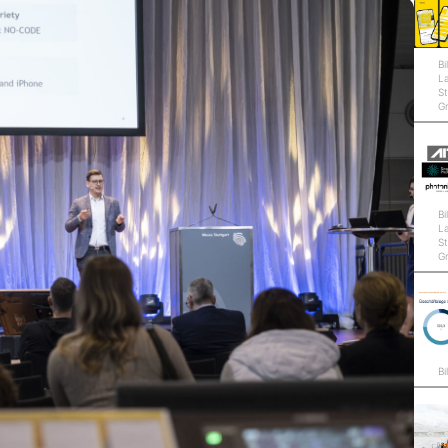
Bi
L
St
G
Bi
L
St
G
Bi