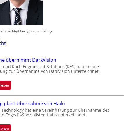
einträchtigt Fertigung von Sony-
n
cht
one übernimmt DarkVision
e und Koch Engineered Solutions (KES) haben eine
ung zur Übernahme von DarkVision unterzeichnet.
:
rlesen
B
l
p plant Übernahme von Hailo
a
c
 Technology hat eine Vereinbarung zur Übernahme des
hen Edge-KI-Spezialisten Hailo unterzeichnet.
k
s
t
:
rlesen