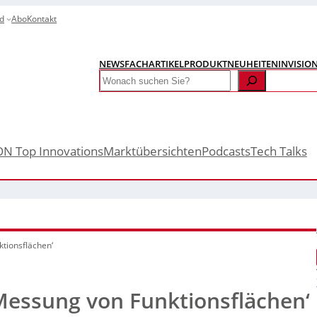
d
Abo
Kontakt
NEWS
FACHARTIKEL
PRODUKTNEUHEITEN
INVISIO
Search
ON Top Innovations
Marktübersichten
Podcasts
Tech Talks
tionsflächen‘
Messung von Funktionsflächen‘