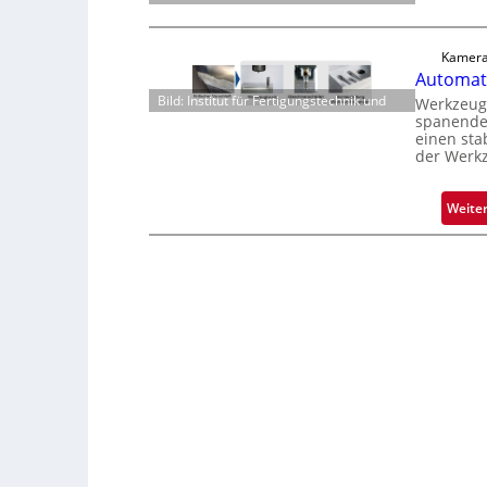
Kamera
Automati
Bild: Institut für Fertigungstechnik und
Werkzeugv
spanenden
einen sta
der Werk
Weite