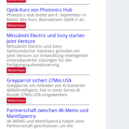
s
b
a
K
W
e
I
e
a
Optik-Kurs von Photonics Hub
u
-
c
i
Photonics Hub bietet am 8. September in
s
E
h
t
Mainz den Kurs ‚Basiswissen Optik II‘ an.
-
i
s
S
n
u
t
:
Weiterlesen
e
s
u
O
n
m
a
m
p
Mitsubishi Electric und Sony starten
g
i
t
i
t
n
z
Joint Venture
m
s
i
a
n
e
k
Mitsubishi Electric und Sony
-
r
i
r
-
Semiconductor Solutions gründen ein
T
m
s
K
Joint Venture zur Entwicklung intelligenter
m
t
u
r
visionsbasierter Lösungen für die
t
e
r
e
i
Fertigungsautomatisierung.
n
s
n
n
H
v
:
Weiterlesen
d
a
o
d
M
e
l
n
i
s
Greyparrot sichert 27Mio.US$
r
b
P
t
D
Greyparrot, ein Anbieter von KI-basierter
j
h
s
A
a
o
Abfallintelligenz, hat in einer Series-B-
u
C
h
t
Runde 27Mio.US$ eingeworben.
b
H
r
o
i
:
-
Weiterlesen
n
s
G
I
i
h
r
n
Partnerschaft zwischen 4K-Mems und
c
i
e
d
s
E
MantiSpectra
y
u
H
l
p
s
4K-MEMS und MantiSpectra haben eine
u
e
a
t
Partnerschaft geschlossen, um die
b
c
r
r