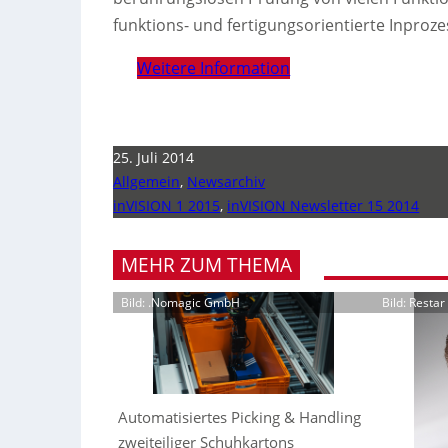
funktions- und fertigungsorientierte Inproz
Weitere Information
25. Juli 2014
Allgemein
,
Newsarchiv
inVISION 1 2015
,
inVISION Newsletter 15 2014
MEHR ZUM THEMA
Bild: .Nomagic GmbH
Bild: Resta
Automatisiertes Picking & Handling
zweiteiliger Schuhkartons