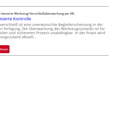
n
m
e
l
e
r
ä
v
t
-basierte Werkzeug-Verschleißüberwachung per ML
s
o
i
sierte Kontrolle
s
n
g
erschleiß ist eine unerwünschte Begleiterscheinung in der
i
 Fertigung. Die Überwachung des Werkzeugzustands ist für
H
u
g
bilen und sichereren Prozess unabdingbar. In der Praxis wird
a
n
e
zeugzustand aktuell…
i
g
D
l
a
r
:
rlesen
o
u
u
A
s
c
u
k
t
m
o
a
m
r
a
k
t
e
i
n
s
e
i
r
e
k
r