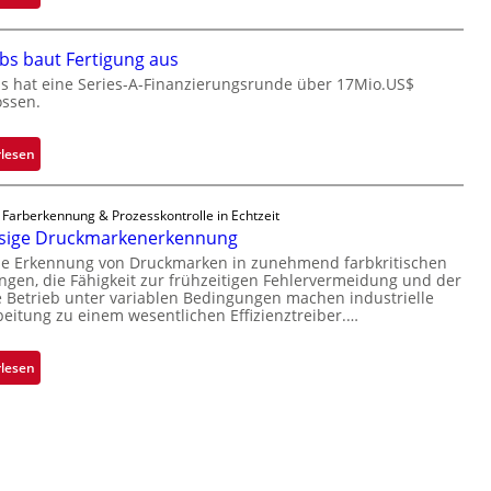
o
M
n
i
bs baut Fertigung aus
e
c
ü
r
s hat eine Series-A-Finanzierungsrunde über 17Mio.US$
ossen.
b
o
e
c
r
h
:
rlesen
n
i
Z
i
p
a
 Farberkennung & Prozesskontrolle in Echtzeit
m
p
d
ssige Druckmarkenerkennung
m
l
a
se Erkennung von Druckmarken in zunehmend farbkritischen
t
a
r
en, die Fähigkeit zur frühzeitigen Fehlervermeidung und der
D
n
L
Betrieb unter variablen Bedingungen machen industrielle
a
t
a
beitung zu einem wesentlichen Effizienztreiber.…
r
Ü
b
k
b
s
:
rlesen
V
e
b
Z
i
r
a
u
s
n
u
v
i
a
t
e
o
h
F
r