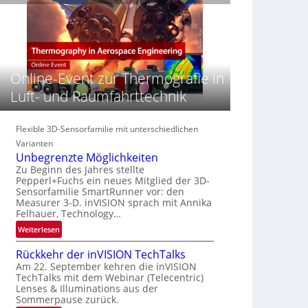
e
n
n
‚
S
z
H
e
i
y
r
n
p
e
E
e
Online-Event zur Thermografie in
a
M
r
c
E
Luft- und Raumfahrttechnik
s
t
A
p
s
-
e
S
R
Flexible 3D-Sensorfamilie mit unterschiedlichen
c
e
e
Varianten
t
r
g
Unbegrenzte Möglichkeiten
r
i
i
Zu Beginn des Jahres stellte
a
e
Pepperl+Fuchs ein neues Mitglied der 3D-
o
l
Sensorfamilie SmartRunner vor: den
s
n
N
Measurer 3-D. inVISION sprach mit Annika
-
Felhauer, Technology…
e
B
w
:
Weiterlesen
-
s
U
R
Rückkehr der inVISION TechTalks
‘
n
u
Am 22. September kehren die inVISION
b
n
TechTalks mit dem Webinar (Telecentric)
e
d
Lenses & Illuminations aus der
g
e
Sommerpause zurück.
r