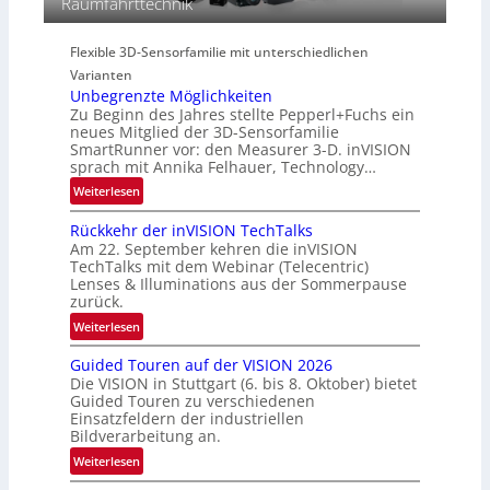
Raumfahrttechnik
c
e
e
t
r
g
r
i
Flexible 3D-Sensorfamilie mit unterschiedlichen
i
a
e
Varianten
o
l
s
Unbegrenzte Möglichkeiten
n
N
-
Zu Beginn des Jahres stellte Pepperl+Fuchs ein
e
B
neues Mitglied der 3D-Sensorfamilie
w
SmartRunner vor: den Measurer 3-D. inVISION
-
sprach mit Annika Felhauer, Technology…
s
R
‘
:
Weiterlesen
u
U
n
Rückkehr der inVISION TechTalks
n
d
Am 22. September kehren die inVISION
b
e
TechTalks mit dem Webinar (Telecentric)
e
Lenses & Illuminations aus der Sommerpause
g
zurück.
r
:
Weiterlesen
e
R
n
Guided Touren auf der VISION 2026
ü
z
Die VISION in Stuttgart (6. bis 8. Oktober) bietet
c
t
Guided Touren zu verschiedenen
k
Einsatzfeldern der industriellen
e
k
Bildverarbeitung an.
M
e
:
ö
Weiterlesen
h
G
g