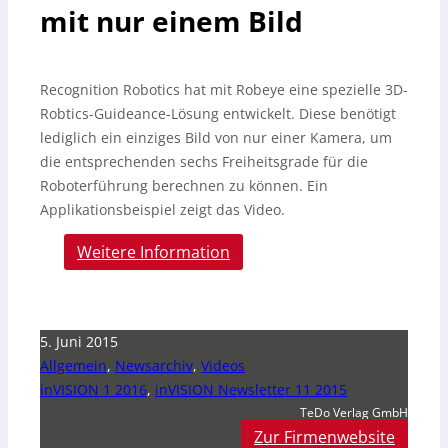
mit nur einem Bild
Recognition Robotics hat mit Robeye eine spezielle 3D-
Robtics-Guideance-Lösung entwickelt. Diese benötigt
lediglich ein einziges Bild von nur einer Kamera, um
die entsprechenden sechs Freiheitsgrade für die
Roboterführung berechnen zu können.
Ein
Applikationsbeispiel zeigt das Video.
Weitere Information
5. Juni 2015
Allgemein
,
Newsarchiv
,
Videos
inVISION 1 2016
,
inVISION Newsletter 11 2015
TeDo Verlag GmbH
Zur Firmenwebsite