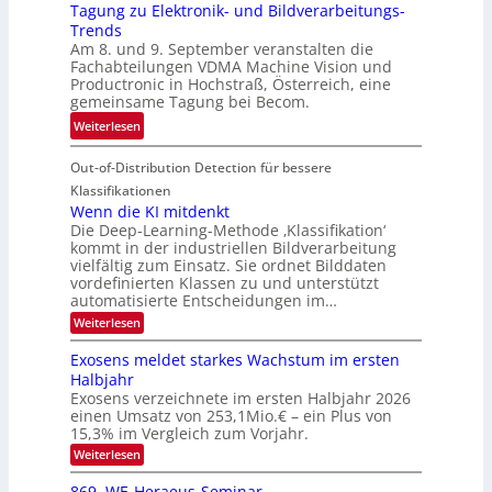
r
Tagung zu Elektronik- und Bildverarbeitungs-
u
l
d
Trends
i
i
e
Am 8. und 9. September veranstalten die
d
c
r
Fachabteilungen VDMA Machine Vision und
e
h
Productronic in Hochstraß, Österreich, eine
i
d
k
gemeinsame Tagung bei Becom.
n
T
e
:
Weiterlesen
V
o
i
T
I
u
t
Out-of-Distribution Detection für bessere
a
S
r
e
g
I
Klassifikationen
e
n
u
Wenn die KI mitdenkt
O
n
Die Deep-Learning-Methode ‚Klassifikation‘
n
N
a
kommt in der industriellen Bildverarbeitung
g
T
u
vielfältig zum Einsatz. Sie ordnet Bilddaten
z
e
vordefinierten Klassen zu und unterstützt
f
u
c
automatisierte Entscheidungen im…
d
E
h
:
Weiterlesen
e
l
T
W
r
e
e
a
Exosens meldet starkes Wachstum im ersten
V
n
k
Halbjahr
l
n
I
Exosens verzeichnete im ersten Halbjahr 2026
t
k
d
S
einen Umsatz von 253,1Mio.€ – ein Plus von
i
r
s
e
I
15,3% im Vergleich zum Vorjahr.
o
K
O
:
Weiterlesen
n
I
E
N
m
i
x
869. WE-Heraeus-Seminar
i
2