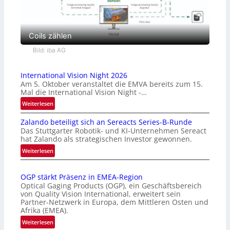
Coils zählen
Bild: iba AG
International Vision Night 2026
Am 5. Oktober veranstaltet die EMVA bereits zum 15.
Mal die International Vision Night -…
:
Weiterlesen
I
Zalando beteiligt sich an Sereacts Series-B-Runde
n
Das Stuttgarter Robotik- und KI-Unternehmen Sereact
t
hat Zalando als strategischen Investor gewonnen.
e
:
Weiterlesen
r
Z
n
a
a
OGP stärkt Präsenz in EMEA-Region
l
t
Optical Gaging Products (OGP), ein Geschäftsbereich
a
i
von Quality Vision International, erweitert sein
n
o
Partner-Netzwerk in Europa, dem Mittleren Osten und
d
Afrika (EMEA).
n
o
a
:
Weiterlesen
b
l