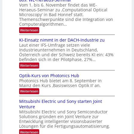
o
k
t
Vom 1. bis 6. November findet das WE-
0
s
d
-
Heraeus-Seminar zu ‚Computational Optical
e
2
e
u
Microscopy‘ in Bad Honnef statt.
n
n
6
Themenschwerpunkte sind die Integration von
s
n
k
m
Computeralgorithmen…
t
d
e
:
Weiterlesen
B
l
8
d
i
6
KI-Einsatz nimmt in der DACH-Industrie zu
e
l
9
t
Laut einer IFS-Umfrage setzen viele
.
d
s
Industrieunternehmen in Deutschland,
W
t
v
Österreich und der Schweiz bereits KI ein: 43%
E
a
befinden sich in der Pilotphase, 27%…
-
e
r
H
k
r
:
Weiterlesen
e
e
K
a
r
s
I
Optik-Kurs von Photonics Hub
a
r
W
-
e
Photonics Hub bietet am 8. September in
a
E
b
u
Mainz den Kurs ‚Basiswissen Optik II‘ an.
c
i
e
s
h
n
:
Weiterlesen
-
i
s
s
O
S
t
a
t
p
Mitsubishi Electric und Sony starten Joint
e
u
t
t
u
m
Venture
m
z
i
i
n
i
n
Mitsubishi Electric und Sony Semiconductor
k
n
m
i
Solutions gründen ein Joint Venture zur
-
g
a
e
m
K
Entwicklung intelligenter visionsbasierter
s
r
r
m
u
Lösungen für die Fertigungsautomatisierung.
-
s
t
r
:
t
Weiterlesen
i
s
T