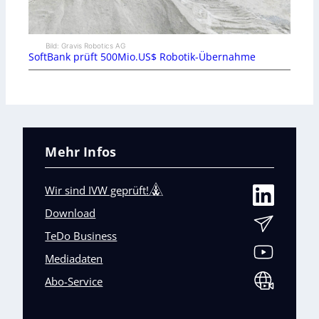
Bild: Gravis Robotics AG
SoftBank prüft 500Mio.US$ Robotik-Übernahme
Mehr Infos
Wir sind IVW geprüft!
Download
TeDo Business
Mediadaten
Abo-Service