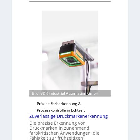
Z
d
n
Ü
a
e
b
d
e
a
r
r
n
L
a
a
h
b
m
s
e
b
v
a
o
u
n
t
H
F
a
e
Bild: B&R Industrial Automation GmbH
i
r
Präzise Farberkennung &
l
t
Prozesskontrolle in Echtzeit
o
i
Zuverlässige Druckmarkenerkennung
g
Die präzise Erkennung von
u
Druckmarken in zunehmend
n
farbkritischen Anwendungen, die
Fähigkeit zur frühzeitigen
g