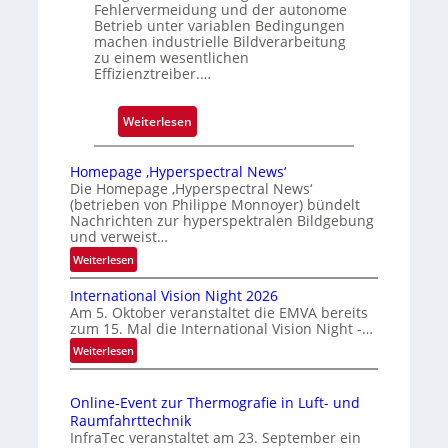
Fehlervermeidung und der autonome
a
Betrieb unter variablen Bedingungen
u
machen industrielle Bildverarbeitung
s
zu einem wesentlichen
Effizienztreiber.…
:
Weiterlesen
Z
u
Homepage ‚Hyperspectral News‘
v
Die Homepage ‚Hyperspectral News‘
(betrieben von Philippe Monnoyer) bündelt
e
Nachrichten zur hyperspektralen Bildgebung
r
und verweist…
l
:
Weiterlesen
ä
H
s
International Vision Night 2026
o
s
Am 5. Oktober veranstaltet die EMVA bereits
m
zum 15. Mal die International Vision Night -…
i
e
:
Weiterlesen
g
p
I
e
a
n
g
D
Online-Event zur Thermografie in Luft- und
t
e
r
Raumfahrttechnik
e
‚
u
InfraTec veranstaltet am 23. September ein
r