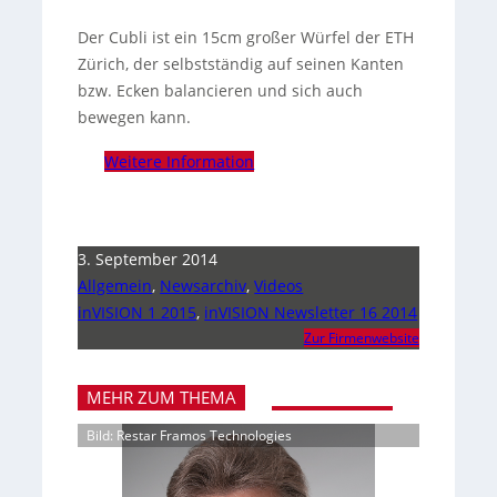
Der Cubli ist ein 15cm großer Würfel der ETH
Zürich, der selbstständig auf seinen Kanten
bzw. Ecken balancieren und sich auch
bewegen kann.
Weitere Information
3. September 2014
Allgemein
,
Newsarchiv
,
Videos
inVISION 1 2015
,
inVISION Newsletter 16 2014
Zur Firmenwebsite
MEHR ZUM THEMA
Bild: Restar Framos Technologies