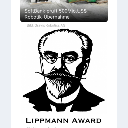
SoftBank prüft 500Mio.US$
Robotik-Übernahme
Bild: Gravis Robotics AG