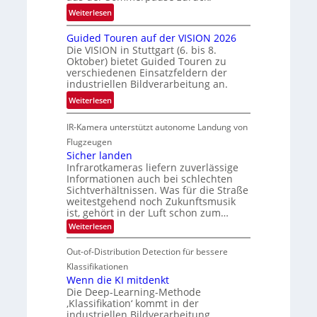
r
r
i
:
Weiterlesen
t
e
s
R
t
n
Guided Touren auf der VISION 2026
c
ü
e
z
Die VISION in Stuttgart (6. bis 8.
h
c
c
t
Oktober) bietet Guided Touren zu
e
k
h
verschiedenen Einsatzfeldern der
e
n
k
n
industriellen Bildverarbeitung an.
M
4
e
i
:
ö
Weiterlesen
K
h
k
G
g
-
r
IR-Kamera unterstützt autonome Landung von
u
l
M
d
i
i
Flugzeugen
e
e
d
c
Sicher landen
m
r
Infrarotkameras liefern zuverlässige
e
h
s
i
Informationen auch bei schlechten
d
k
u
n
Sichtverhältnissen. Was für die Straße
T
e
weitestgehend noch Zukunftsmusik
n
V
o
i
ist, gehört in der Luft schon zum…
d
I
u
t
:
Weiterlesen
M
S
r
e
S
a
I
i
e
n
Out-of-Distribution Detection für bessere
n
O
c
n
h
Klassifikationen
t
N
a
e
Wenn die KI mitdenkt
i
T
r
u
Die Deep-Learning-Methode
S
e
l
f
‚Klassifikation‘ kommt in der
a
p
c
industriellen Bildverarbeitung
d
n