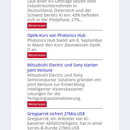
Laut einer IFS-Umfrage setzen viele
W
r
Industrieunternehmen in
E
k
-
e
Deutschland, Österreich und der
H
s
Schweiz bereits KI ein: 43% befinden
e
W
sich in der Pilotphase, 27%…
r
a
:
Weiterlesen
a
c
K
e
h
I
u
s
Optik-Kurs von Photonics Hub
-
s
t
Photonics Hub bietet am 8. September
E
-
u
in Mainz den Kurs ‚Basiswissen Optik
i
S
m
II‘ an.
n
e
i
s
m
m
:
Weiterlesen
a
i
e
O
t
n
r
p
Mitsubishi Electric und Sony starten
z
a
s
t
Joint Venture
n
r
t
i
i
Mitsubishi Electric und Sony
e
k
m
n
Semiconductor Solutions gründen ein
-
m
H
K
Joint Venture zur Entwicklung
t
a
u
intelligenter visionsbasierter
i
l
r
Lösungen für die
n
b
s
Fertigungsautomatisierung.
d
j
v
e
a
o
:
Weiterlesen
r
h
n
M
D
r
P
i
Greyparrot sichert 27Mio.US$
A
h
t
Greyparrot, ein Anbieter von KI-
C
o
s
H
basierter Abfallintelligenz, hat in einer
t
u
-
Series-B-Runde 27Mio.US$
o
b