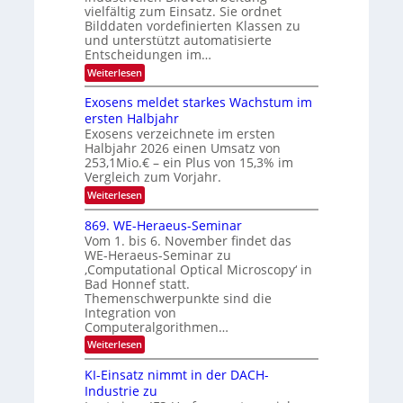
e
h
vielfältig zum Einsatz. Sie ordnet
d
e
c
e
T
Bilddaten vordefinierten Klassen zu
r
n
und unterstützt automatisierte
t
a
V
Entscheidungen im…
r
l
I
:
Weiterlesen
a
k
S
W
s
e
I
Exosens meldet starkes Wachstum im
n
O
ersten Halbjahr
n
Exosens verzeichnete im ersten
N
d
Halbjahr 2026 einen Umsatz von
i
2
e
253,1Mio.€ – ein Plus von 15,3% im
0
K
Vergleich zum Vorjahr.
I
2
:
Weiterlesen
m
6
E
i
x
t
869. WE-Heraeus-Seminar
o
d
Vom 1. bis 6. November findet das
s
e
WE-Heraeus-Seminar zu
e
n
‚Computational Optical Microscopy‘ in
n
k
Bad Honnef statt.
s
t
m
Themenschwerpunkte sind die
e
Integration von
l
Computeralgorithmen…
d
:
Weiterlesen
e
8
t
6
s
KI-Einsatz nimmt in der DACH-
9
t
Industrie zu
.
a