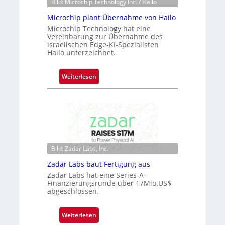
Bild: Microchip Technology Inc. / Hailo
n
o
Microchip plant Übernahme von Hailo
S
n
Microchip Technology hat eine
e
e
Vereinbarung zur Übernahme des
r
ü
israelischen Edge-KI-Spezialisten
e
Hailo unterzeichnet.
b
a
e
c
r
:
Weiterlesen
t
n
M
s
i
i
S
m
c
e
m
r
r
t
o
i
D
c
e
a
Bild: Zadar Labs, Inc.
h
s
r
i
Zadar Labs baut Fertigung aus
-
k
p
Zadar Labs hat eine Series-A-
B
V
p
Finanzierungsrunde über 17Mio.US$
-
i
abgeschlossen.
l
R
s
a
u
i
n
:
Weiterlesen
n
o
t