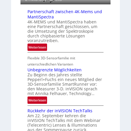
e
g
n
r
Partnerschaft zwischen 4K-Mems und
z
a
MantiSpectra
i
f
4K-MEMS und MantiSpectra haben
n
eine Partnerschaft geschlossen, um
i
E
die Umsetzung der Spektroskopie
e
M
durch chipbasierte Lösungen
i
E
voranzutreiben.
n
A
:
Weiterlesen
L
-
P
u
R
Flexible 3D-Sensorfamilie mit
a
f
e
r
unterschiedlichen Varianten
t
g
t
Unbegrenzte Möglichkeiten
-
i
Zu Beginn des Jahres stellte
n
u
o
Pepperl+Fuchs ein neues Mitglied der
e
n
n
3D-Sensorfamilie SmartRunner vor:
r
d
den Measurer 3-D. inVISION sprach
s
R
mit Annika Felhauer, Technology…
c
a
:
Weiterlesen
h
u
U
a
m
Rückkehr der inVISION TechTalks
n
f
f
Am 22. September kehren die
b
t
inVISION TechTalks mit dem Webinar
a
e
(Telecentric) Lenses & Illuminations
z
h
g
aus der Sommerpause zurück.
w