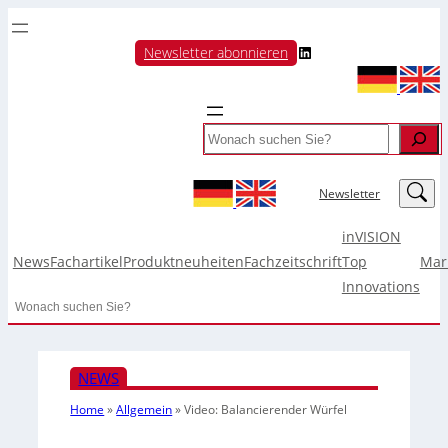
LinkedIn
Newsletter abonnieren
Search
LinkedIn
Newsletter
inVISION
News
Fachartikel
Produktneuheiten
Fachzeitschrift
Top
Mar
Innovations
Search
NEWS
Home
»
Allgemein
»
Video: Balancierender Würfel