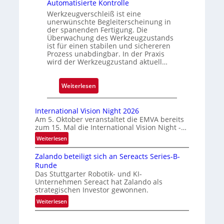
s
Automatisierte Kontrolle
s
Werkzeugverschleiß ist eine
unerwünschte Begleiterscheinung in
i
der spanenden Fertigung. Die
g
Überwachung des Werkzeugzustands
e
ist für einen stabilen und sichereren
Prozess unabdingbar. In der Praxis
D
wird der Werkzeugzustand aktuell…
r
u
:
Weiterlesen
c
A
k
u
m
International Vision Night 2026
t
a
Am 5. Oktober veranstaltet die EMVA bereits
zum 15. Mal die International Vision Night -…
o
r
m
k
:
Weiterlesen
I
a
e
Zalando beteiligt sich an Sereacts Series-B-
n
t
n
Runde
t
i
e
Das Stuttgarter Robotik- und KI-
e
s
r
Unternehmen Sereact hat Zalando als
r
strategischen Investor gewonnen.
i
k
n
e
:
e
Weiterlesen
a
Z
r
n
t
a
t
n
i