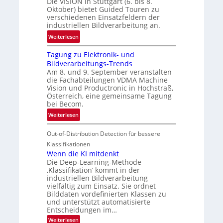
Die VISION in Stuttgart (6. bis 8.
c
t
Oktober) bietet Guided Touren zu
k
verschiedenen Einsatzfeldern der
e
k
industriellen Bildverarbeitung an.
M
e
:
ö
Weiterlesen
h
G
g
r
Tagung zu Elektronik- und
u
l
d
Bildverarbeitungs-Trends
i
i
e
Am 8. und 9. September veranstalten
d
c
r
die Fachabteilungen VDMA Machine
e
h
Vision und Productronic in Hochstraß,
i
d
k
Österreich, eine gemeinsame Tagung
n
T
e
bei Becom.
V
o
i
:
Weiterlesen
I
u
t
T
S
r
e
Out-of-Distribution Detection für bessere
a
I
e
n
g
Klassifikationen
O
n
u
Wenn die KI mitdenkt
N
a
Die Deep-Learning-Methode
n
T
u
‚Klassifikation‘ kommt in der
g
e
industriellen Bildverarbeitung
f
z
c
vielfältig zum Einsatz. Sie ordnet
d
u
h
Bilddaten vordefinierten Klassen zu
e
E
und unterstützt automatisierte
T
r
Entscheidungen im…
l
a
V
e
:
Weiterlesen
l