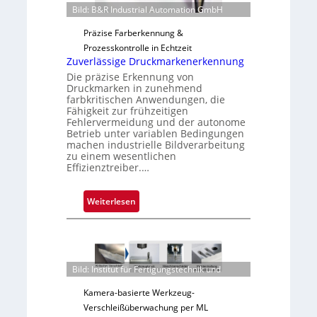
a
e
Bild: B&R Industrial Automation GmbH
i
r
Präzise Farberkennung &
l
t
Prozesskontrolle in Echtzeit
o
i
Zuverlässige Druckmarkenerkennung
g
Die präzise Erkennung von
u
Druckmarken in zunehmend
n
farbkritischen Anwendungen, die
Fähigkeit zur frühzeitigen
g
Fehlervermeidung und der autonome
a
Betrieb unter variablen Bedingungen
u
machen industrielle Bildverarbeitung
s
zu einem wesentlichen
Effizienztreiber.…
:
Weiterlesen
Z
u
v
e
Bild: Institut für Fertigungstechnik und
r
l
Kamera-basierte Werkzeug-
ä
Verschleißüberwachung per ML