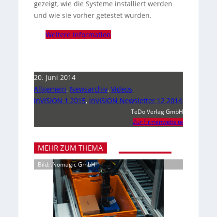
gezeigt, wie die Systeme installiert werden
und wie sie vorher getestet wurden.
Weitere Information
20. Juni 2014
Allgemein
,
Newsarchiv
,
Videos
inVISION 1 2015
,
inVISION Newsletter 12 2014
TeDo Verlag GmbH
Zur Firmenwebsite
MEHR ZUM THEMA
Bild: .Nomagic GmbH