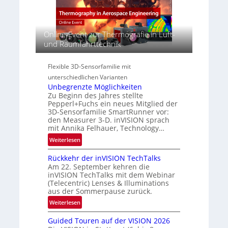
n
y
a
E
p
c
M
e
t
E
Online-Event zur Thermografie in Luft-
r
s
A
und Raumfahrttechnik
s
S
-
p
e
R
e
Flexible 3D-Sensorfamilie mit
r
e
c
unterschiedlichen Varianten
i
g
t
Unbegrenzte Möglichkeiten
e
i
r
Zu Beginn des Jahres stellte
s
o
a
Pepperl+Fuchs ein neues Mitglied der
-
n
3D-Sensorfamilie SmartRunner vor:
l
B
den Measurer 3-D. inVISION sprach
N
-
mit Annika Felhauer, Technology…
e
R
:
Weiterlesen
w
u
U
s
n
Rückkehr der inVISION TechTalks
n
‘
d
Am 22. September kehren die
b
e
inVISION TechTalks mit dem Webinar
e
(Telecentric) Lenses & Illuminations
g
aus der Sommerpause zurück.
r
:
Weiterlesen
e
R
n
Guided Touren auf der VISION 2026
ü
z