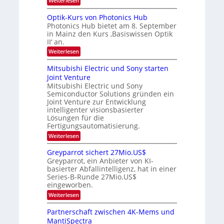
Weiterlesen
a
c
K
e
h
u
I
u
s
Optik-Kurs von Photonics Hub
n
-
s
t
Photonics Hub bietet am 8. September
E
g
-
u
in Mainz den Kurs ‚Basiswissen Optik
i
S
m
s
II‘ an.
n
e
i
-
s
m
m
:
Weiterlesen
a
T
i
e
O
t
n
r
p
r
Mitsubishi Electric und Sony starten
z
a
s
t
e
Joint Venture
n
r
t
i
i
Mitsubishi Electric und Sony
n
e
k
m
n
Semiconductor Solutions gründen ein
-
d
m
H
K
Joint Venture zur Entwicklung
s
t
a
u
intelligenter visionsbasierter
i
l
r
Lösungen für die
n
b
s
Fertigungsautomatisierung.
d
j
v
e
a
o
:
Weiterlesen
r
h
n
M
D
r
P
i
Greyparrot sichert 27Mio.US$
A
h
t
Greyparrot, ein Anbieter von KI-
C
o
s
H
basierter Abfallintelligenz, hat in einer
t
u
-
Series-B-Runde 27Mio.US$
o
b
I
n
eingeworben.
i
n
i
s
:
Weiterlesen
d
c
h
G
u
s
i
r
s
Partnerschaft zwischen 4K-Mems und
H
E
e
t
u
l
MantiSpectra
y
r