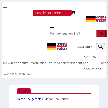
LinkedIn
Newsletter abonnieren
Search
LinkedIn
Newsletter
inVISION
News
Fachartikel
Produktneuheiten
Fachzeitschrift
Top
Mar
Innovations
Search
NEWS
Home
»
Allgemein
»
Video: GoalControl