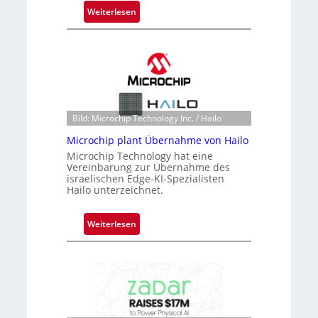
:
Weiterlesen
B
l
a
c
k
s
t
Bild: Microchip Technology Inc. / Hailo
o
Microchip plant Übernahme von Hailo
n
Microchip Technology hat eine
e
Vereinbarung zur Übernahme des
ü
israelischen Edge-KI-Spezialisten
Hailo unterzeichnet.
b
e
r
:
Weiterlesen
n
M
i
i
m
c
m
r
t
o
D
c