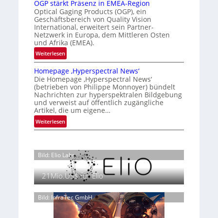
OGP stärkt Präsenz in EMEA-Region
l
e
u
o
Optical Gaging Products (OGP), ein
a
K
n
Geschäftsbereich von Quality Vision
n
n
International, erweitert sein Partner-
a
o
g
d
Netzwerk in Europa, dem Mittleren Osten
l
n
und Afrika (EMEA).
o
V
t
b
:
Weiterlesen
i
r
e
O
s
o
t
Homepage ‚Hyperspectral News‘
G
i
Die Homepage ‚Hyperspectral News‘
e
l
P
o
(betrieben von Philippe Monnoyer) bündelt
i
l
s
n
Nachrichten zur hyperspektralen Bildgebung
l
t
e
N
und verweist auf öffentlich zugängliche
i
ä
Artikel, die um eigene…
i
g
r
g
:
Weiterlesen
t
k
h
H
s
t
t
o
i
P
2
m
c
r
Bild: Elio Labs.
0
e
h
ä
2
p
a
s
21Mio.US$ für Elio
6
a
n
e
g
S
n
e
Bild: InfraTec GmbH
e
z
‚
r
i
H
e