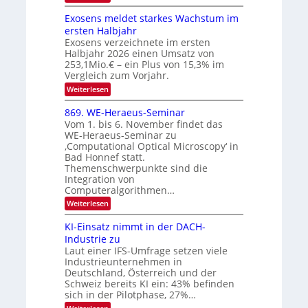
I
W
k
k
e
S
Exosens meldet starkes Wachstum im
t
s
n
I
ersten Halbjahr
r
n
Exosens verzeichnete im ersten
O
d
o
Halbjahr 2026 einen Umsatz von
i
N
n
e
253,1Mio.€ – ein Plus von 15,3% im
2
K
i
Vergleich zum Vorjahr.
I
0
k
:
Weiterlesen
m
2
E
-
i
6
x
t
869. WE-Heraeus-Seminar
u
o
d
Vom 1. bis 6. November findet das
n
s
e
WE-Heraeus-Seminar zu
e
d
n
‚Computational Optical Microscopy‘ in
n
k
B
Bad Honnef statt.
s
t
i
m
Themenschwerpunkte sind die
e
l
Integration von
l
Computeralgorithmen…
d
d
v
:
Weiterlesen
e
8
t
e
6
s
KI-Einsatz nimmt in der DACH-
r
9
t
Industrie zu
.
a
a
Laut einer IFS-Umfrage setzen viele
W
r
r
Industrieunternehmen in
E
k
b
-
e
Deutschland, Österreich und der
H
s
e
Schweiz bereits KI ein: 43% befinden
e
W
sich in der Pilotphase, 27%…
i
r
a
t
: