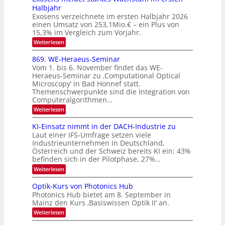
n
S
a
Halbjahr
s
n
I
Exosens verzeichnete im ersten Halbjahr 2026
d
O
einen Umsatz von 253,1Mio.€ – ein Plus von
i
e
15,3% im Vergleich zum Vorjahr.
N
K
2
:
Weiterlesen
I
E
0
m
x
869. WE-Heraeus-Seminar
i
2
o
t
Vom 1. bis 6. November findet das WE-
s
6
d
Heraeus-Seminar zu ‚Computational Optical
e
e
Microscopy‘ in Bad Honnef statt.
n
n
Themenschwerpunkte sind die Integration von
s
k
m
Computeralgorithmen…
t
e
:
Weiterlesen
l
8
d
6
KI-Einsatz nimmt in der DACH-Industrie zu
e
9
t
Laut einer IFS-Umfrage setzen viele
.
s
Industrieunternehmen in Deutschland,
W
t
Österreich und der Schweiz bereits KI ein: 43%
E
a
befinden sich in der Pilotphase, 27%…
-
r
H
k
:
Weiterlesen
e
e
K
r
s
I
Optik-Kurs von Photonics Hub
a
W
-
e
Photonics Hub bietet am 8. September in
a
E
u
Mainz den Kurs ‚Basiswissen Optik II‘ an.
c
i
s
h
n
:
Weiterlesen
-
s
s
O
S
t
a