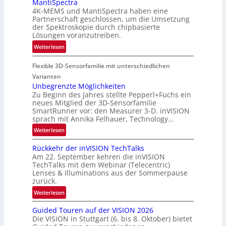
MantiSpectra
L
R
4K-MEMS und MantiSpectra haben eine
u
Partnerschaft geschlossen, um die Umsetzung
e
f
der Spektroskopie durch chipbasierte
g
t
Lösungen voranzutreiben.
i
-
:
Weiterlesen
o
u
P
n
n
Flexible 3D-Sensorfamilie mit unterschiedlichen
a
d
r
Varianten
R
t
Unbegrenzte Möglichkeiten
a
Zu Beginn des Jahres stellte Pepperl+Fuchs ein
n
u
neues Mitglied der 3D-Sensorfamilie
e
SmartRunner vor: den Measurer 3-D. inVISION
m
r
sprach mit Annika Felhauer, Technology…
f
s
a
:
Weiterlesen
c
h
U
h
Rückkehr der inVISION TechTalks
r
n
a
Am 22. September kehren die inVISION
t
b
f
TechTalks mit dem Webinar (Telecentric)
t
e
t
Lenses & Illuminations aus der Sommerpause
e
g
zurück.
z
c
r
w
:
Weiterlesen
h
e
i
R
n
n
s
Guided Touren auf der VISION 2026
ü
i
z
Die VISION in Stuttgart (6. bis 8. Oktober) bietet
c
c
k
t