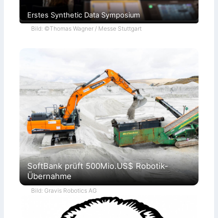
Erstes Synthetic Data Symposium
Bild: ©Thomas Wagner / Messe Stuttgart
SoftBank prüft 500Mio.US$ Robotik-
Übernahme
Bild: Gravis Robotics AG