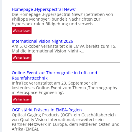
Homepage ‚Hyperspectral News‘
Die Homepage ‚Hyperspectral News‘ (betrieben von
Philippe Monnoyer) bündelt Nachrichten zur
hyperspektralen Bildgebung und verweist…
:
Weiterlesen
H
International Vision Night 2026
o
Am 5. Oktober veranstaltet die EMVA bereits zum 15.
m
Mal die International Vision Night -…
e
:
Weiterlesen
p
I
a
n
g
Online-Event zur Thermografie in Luft- und
t
e
Raumfahrttechnik
e
‚
InfraTec veranstaltet am 23. September ein
r
H
kostenloses Online-Event zum Thema ‚Thermography
n
y
in Aerospace Engineering‘.
a
p
:
Weiterlesen
t
e
O
i
r
OGP stärkt Präsenz in EMEA-Region
n
o
Optical Gaging Products (OGP), ein Geschäftsbereich
s
l
n
von Quality Vision International, erweitert sein
p
i
Partner-Netzwerk in Europa, dem Mittleren Osten und
a
e
n
Afrika (EMEA).
l
c