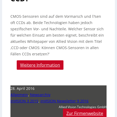
CMOS-Sensoren sind auf dem Vormarsch und l?sen
oft CCDs ab. Beide Technologien haben jedoch
spezifischen Vor- und Nachteile. Welcher Sensor sich
für welchen Einsatz am besten eignet, beschreibt ein
aktuelles Whitepaper von Allied Vision mit dem Titel
‚CCD oder CMOS: Können CMOS-Sensoren in allen
Fällen CCDs ersetzen?‘
Weitere Information
28. April 2016
Allgemein
,
Newsarchiv
inVISION 3 2015
,
inVISION Newsletter 9 2016
Allied Vision Technologies GmbH
Zur Firmenwebsite