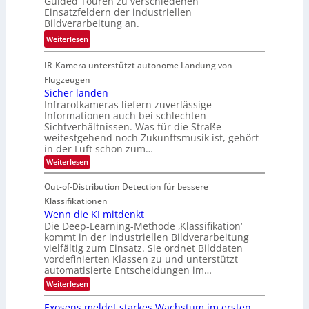
Guided Touren zu verschiedenen
h
k
Einsatzfeldern der industriellen
e
e
k
Bildverarbeitung an.
M
n
e
:
ö
Weiterlesen
4
h
G
g
K
r
IR-Kamera unterstützt autonome Landung von
u
l
-
d
i
i
Flugzeugen
M
e
d
c
Sicher landen
e
r
Infrarotkameras liefern zuverlässige
e
h
m
i
Informationen auch bei schlechten
d
k
s
n
Sichtverhältnissen. Was für die Straße
T
e
u
weitestgehend noch Zukunftsmusik ist, gehört
V
o
i
in der Luft schon zum…
n
I
u
t
d
:
Weiterlesen
S
r
e
S
M
I
i
e
n
Out-of-Distribution Detection für bessere
a
O
c
n
n
h
Klassifikationen
N
a
e
t
Wenn die KI mitdenkt
T
r
u
Die Deep-Learning-Methode ‚Klassifikation‘
i
e
l
f
kommt in der industriellen Bildverarbeitung
a
S
c
vielfältig zum Einsatz. Sie ordnet Bilddaten
d
n
p
h
vordefinierten Klassen zu und unterstützt
d
e
e
e
T
automatisierte Entscheidungen im…
r
n
c
a
:
Weiterlesen
V
t
W
l
I
e
r
Exosens meldet starkes Wachstum im ersten
k