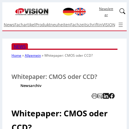
Newslett
Linked
er
News
Fachartikel
Produktneuheiten
Fachzeitschrift
inVISION Top I
NEWS
Home
»
Allgemein
»
Whitepaper: CMOS oder CCD?
Whitepaper: CMOS oder CCD?
Newsarchiv
Whitepaper: CMOS oder
CCD?