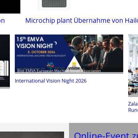
on
Microchip plant Übernahme von Hail
Bild: EMVA European Machine Vision Association
International Vision Night 2026
Bild
Zala
Run
Online-Event z