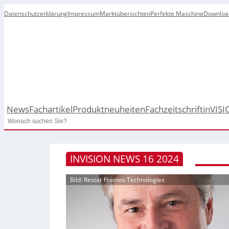
Datenschutzerklärung
Impressum
Marktübersichten
Perfekte Maschine
Downloa
News
Fachartikel
Produktneuheiten
Fachzeitschrift
inVISI
Search
INVISION NEWS 16 2024
Bild: Restar Framos Technologies