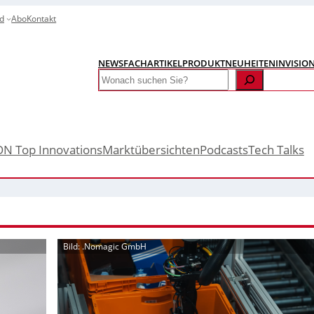
d
Abo
Kontakt
NEWS
FACHARTIKEL
PRODUKTNEUHEITEN
INVISIO
Search
ON Top Innovations
Marktübersichten
Podcasts
Tech Talks
Bild: .Nomagic GmbH