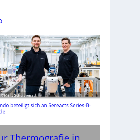
o
: ©Marc Schultheiss
ndo beteiligt sich an Sereacts Series-B-
de
ur Thermografie in