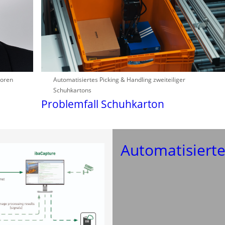
soren
Automatisiertes Picking & Handling zweiteiliger
Schuhkartons
Problemfall Schuhkarton
Automatisierte