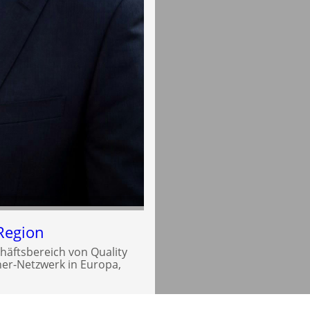
Region
häftsbereich von Quality
tner-Netzwerk in Europa,