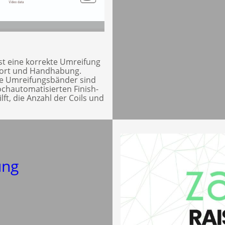
st eine korrekte Umreifung
port und Handhabung.
te Umreifungsbänder sind
ochautomatisierten Finish-
lft, die Anzahl der Coils und
ung