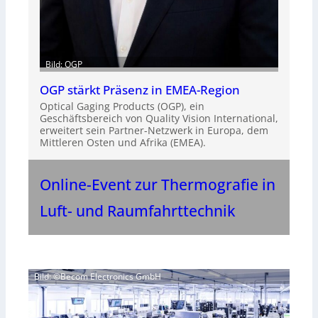
Bild: OGP
OGP stärkt Präsenz in EMEA-Region
Optical Gaging Products (OGP), ein
Geschäftsbereich von Quality Vision International,
erweitert sein Partner-Netzwerk in Europa, dem
Mittleren Osten und Afrika (EMEA).
Online-Event zur Thermografie in
Luft- und Raumfahrttechnik
Bild: ©Becom Electronics GmbH