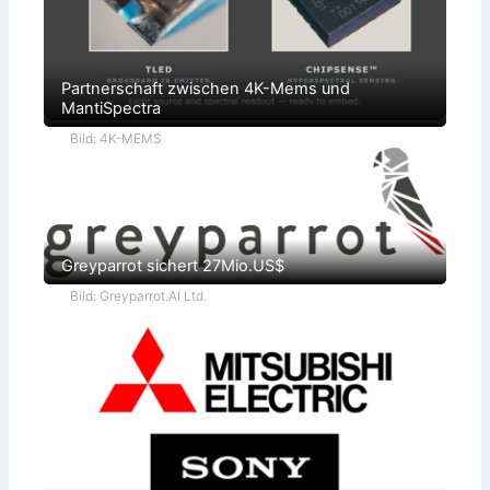
Partnerschaft zwischen 4K-Mems und
MantiSpectra
Bild: 4K-MEMS
Greyparrot sichert 27Mio.US$
Bild: Greyparrot.AI Ltd.