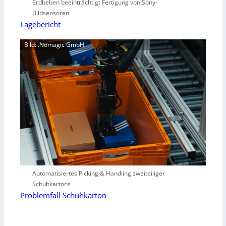
Erdbeben beeinträchtigt Fertigung von Sony-
Bildsensoren
Lagebericht
Bild: .Nomagic GmbH
Automatisiertes Picking & Handling zweiteiliger
Schuhkartons
Problemfall Schuhkarton