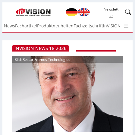
Newslett
Linked
er
News
Fachartikel
Produktneuheiten
Fachzeitschrift
inVISION Top I
INVISION NEWS 18 2026
Bild: Restar Framos Technologies